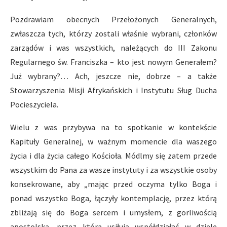
Pozdrawiam obecnych Przełożonych Generalnych,
zwłaszcza tych, którzy zostali właśnie wybrani, członków
zarządów i was wszystkich, należących do III Zakonu
Regularnego św. Franciszka – kto jest nowym Generałem?
Już wybrany?… Ach, jeszcze nie, dobrze – a także
Stowarzyszenia Misji Afrykańskich i Instytutu Sług Ducha
Pocieszyciela.
Wielu z was przybywa na to spotkanie w kontekście
Kapituły Generalnej, w ważnym momencie dla waszego
życia i dla życia całego Kościoła. Módlmy się zatem przede
wszystkim do Pana za wasze instytuty i za wszystkie osoby
konsekrowane, aby „mając przed oczyma tylko Boga i
ponad wszystko Boga, łączyły kontemplację, przez którą
zbliżają się do Boga sercem i umysłem, z gorliwością
apostolską, przez którą usiłują współdziałać w dziele