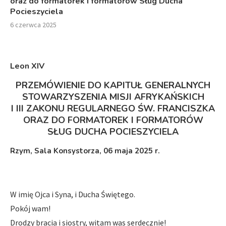
oraz do formatorek i formatorów Sług Ducha
Pocieszyciela
6 czerwca 2025
Leon XIV
PRZEMÓWIENIE DO KAPITUŁ GENERALNYCH
STOWARZYSZENIA MISJI AFRYKAŃSKICH
I III ZAKONU REGULARNEGO ŚW. FRANCISZKA
ORAZ DO FORMATOREK I FORMATORÓW
SŁUG DUCHA POCIESZYCIELA
Rzym, Sala Konsystorza, 06 maja 2025 r.
W imię Ojca i Syna, i Ducha Świętego.
Pokój wam!
Drodzy bracia i siostry, witam was serdecznie!