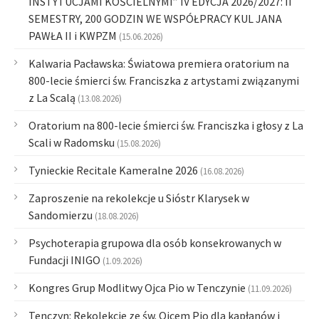
INSTYTUCJAMI KOŚCIELNYMI” IV EDYCJA 2026/2027: II
SEMESTRY, 200 GODZIN WE WSPÓŁPRACY KUL JANA
PAWŁA II i KWPZM
(15.06.2026)
Kalwaria Pacławska: Światowa premiera oratorium na
800-lecie śmierci św. Franciszka z artystami związanymi
z La Scalą
(13.08.2026)
Oratorium na 800-lecie śmierci św. Franciszka i głosy z La
Scali w Radomsku
(15.08.2026)
Tynieckie Recitale Kameralne 2026
(16.08.2026)
Zaproszenie na rekolekcje u Sióstr Klarysek w
Sandomierzu
(18.08.2026)
Psychoterapia grupowa dla osób konsekrowanych w
Fundacji INIGO
(1.09.2026)
Kongres Grup Modlitwy Ojca Pio w Tenczynie
(11.09.2026)
Tenczyn: Rekolekcje ze św. Ojcem Pio dla kapłanów i