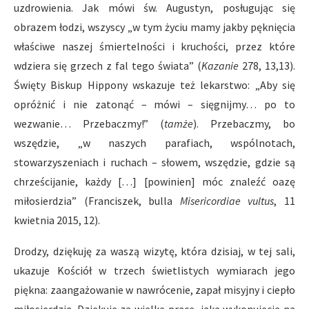
uzdrowienia. Jak mówi św. Augustyn, posługując się
obrazem łodzi, wszyscy „w tym życiu mamy jakby pęknięcia
właściwe naszej śmiertelności i kruchości, przez które
wdziera się grzech z fal tego świata” (
Kazanie
278, 13,13).
Święty Biskup Hippony wskazuje też lekarstwo: „Aby się
opróżnić i nie zatonąć – mówi – sięgnijmy… po to
wezwanie… Przebaczmy!” (
tamże
). Przebaczmy, bo
wszędzie, „w naszych parafiach, wspólnotach,
stowarzyszeniach i ruchach – słowem, wszędzie, gdzie są
chrześcijanie, każdy […] [powinien] móc znaleźć oazę
miłosierdzia” (Franciszek, bulla
Misericordiae vultus
, 11
kwietnia 2015, 12).
Drodzy, dziękuję za waszą wizytę, która dzisiaj, w tej sali,
ukazuje Kościół w trzech świetlistych wymiarach jego
piękna: zaangażowanie w nawrócenie, zapał misyjny i ciepło