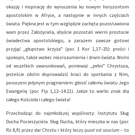
okazję i inspirację do wyruszenia ku nowym horyzontom
apostolskim w Afryce, a następnie w innych częściach
świata. Piękna jest w tym względzie zachęta pozostawiona
wam przez Założyciela, abyście pozostali wierni prostocie
świadectwa apostolskiego, a zarazem zawsze gotowi
przyjąć „głupstwo krzyża” (por. 1 Kor 1,17–25): prości i
spokojni, także wobec niezrozumienia i drwin świata. Wolni
od wszelkich uwarunkowań, ponieważ „pełni” Chrystusa,
jesteście zdolni doprowadzić braci do spotkania z Nim,
poruszeni jedynym pragnieniem: głosić całemu światu Jego
Ewangelię (por. Flp 1,12–14.21). Jakże to wielki znak dla
całego Kościoła i całego świata!
Przechodząc do najmłodszej wspólnoty: Instytutu Sług
Ducha Pocieszyciela. Sług Ducha, który mieszka w nas (por.
Rz 8,9) przez dar Chrztu i który leczy
quod est saucium
– to