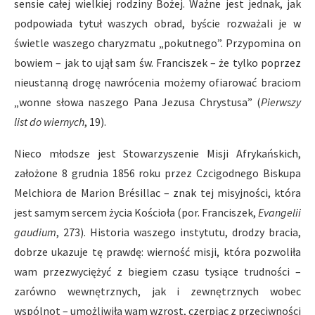
sensie całej wielkiej rodziny Bożej. Ważne jest jednak, jak
podpowiada tytuł waszych obrad, byście rozważali je w
świetle waszego charyzmatu „pokutnego”. Przypomina on
bowiem – jak to ujął sam św. Franciszek – że tylko poprzez
nieustanną drogę nawrócenia możemy ofiarować braciom
„wonne słowa naszego Pana Jezusa Chrystusa” (
Pierwszy
list do wiernych
, 19).
Nieco młodsze jest Stowarzyszenie Misji Afrykańskich,
założone 8 grudnia 1856 roku przez Czcigodnego Biskupa
Melchiora de Marion Brésillac – znak tej misyjności, która
jest samym sercem życia Kościoła (por. Franciszek,
Evangelii
gaudium
, 273). Historia waszego instytutu, drodzy bracia,
dobrze ukazuje tę prawdę: wierność misji, która pozwoliła
wam przezwyciężyć z biegiem czasu tysiące trudności –
zarówno wewnętrznych, jak i zewnętrznych wobec
wspólnot – umożliwiła wam wzrost, czerpiąc z przeciwności