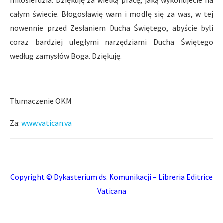
miłosierdzia. Dziękuję za wielką pracę, jaką wykonujecie na
całym świecie. Błogosławię wam i modlę się za was, w tej
nowennie przed Zesłaniem Ducha Świętego, abyście byli
coraz bardziej uległymi narzędziami Ducha Świętego
według zamysłów Boga. Dziękuję.
Tłumaczenie OKM
Za:
www.vatican.va
Copyright © Dykasterium ds. Komunikacji – Libreria Editrice
Vaticana