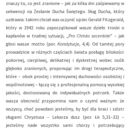
znaczy to, co jest zranione – jak za kilka dni zaśpiewamy w
sekwencji na Zesłanie Ducha Świętego. Sług Ducha, który
uzdrawia: takimi chciał was uczynić ojciec Gerald Fitzgerald,
który w 1942 roku zapoczątkował wasze dzieło troski o
kapłanów w trudnej sytuacji, „
Pro Christo sacerdote
” – jak
głosi wasze motto (por.
Konstytucje
, 4,4). Od tamtej pory
prowadzicie w różnych częściach świata posługę bliskości:
pokornej, cierpliwej, delikatnej i dyskretnej wobec osób
głęboko zranionych, proponując im drogi terapeutyczne,
które – obok prostej i intensywnej duchowości osobistej i
wspólnotowej – łączą się z profesjonalną pomocą wysokiej
jakości, dostosowaną do indywidualnych potrzeb. Także
wasza obecność przypomina nam o czymś ważnym: że
wszyscy, choć powołani jesteśmy, by być dla braci i sióstr
sługami Chrystusa – Lekarza dusz (por. Łk 5,31–32) –
jesteśmy nade wszystko sami chorzy i potrzebujący