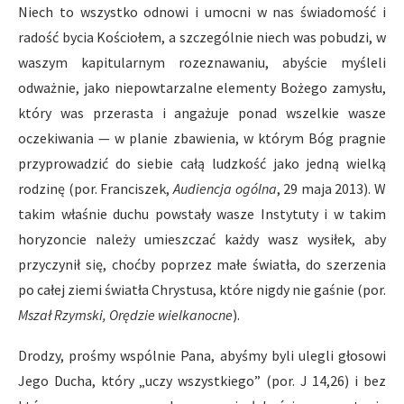
Niech to wszystko odnowi i umocni w nas świadomość i
radość bycia Kościołem, a szczególnie niech was pobudzi, w
waszym kapitularnym rozeznawaniu, abyście myśleli
odważnie, jako niepowtarzalne elementy Bożego zamysłu,
który was przerasta i angażuje ponad wszelkie wasze
oczekiwania — w planie zbawienia, w którym Bóg pragnie
przyprowadzić do siebie całą ludzkość jako jedną wielką
rodzinę (por. Franciszek,
Audiencja ogólna
, 29 maja 2013). W
takim właśnie duchu powstały wasze Instytuty i w takim
horyzoncie należy umieszczać każdy wasz wysiłek, aby
przyczynił się, choćby poprzez małe światła, do szerzenia
po całej ziemi światła Chrystusa, które nigdy nie gaśnie (por.
Mszał Rzymski, Orędzie wielkanocne
).
Drodzy, prośmy wspólnie Pana, abyśmy byli ulegli głosowi
Jego Ducha, który „uczy wszystkiego” (por. J 14,26) i bez