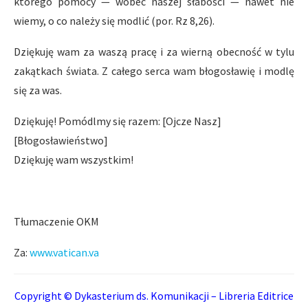
którego pomocy — wobec naszej słabości — nawet nie
wiemy, o co należy się modlić (por. Rz 8,26).
Dziękuję wam za waszą pracę i za wierną obecność w tylu
zakątkach świata. Z całego serca wam błogosławię i modlę
się za was.
Dziękuję! Pomódlmy się razem: [Ojcze Nasz]
[Błogosławieństwo]
Dziękuję wam wszystkim!
Tłumaczenie OKM
Za:
www.vatican.va
Copyright © Dykasterium ds. Komunikacji – Libreria Editrice