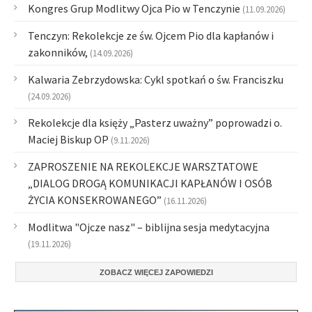
Kongres Grup Modlitwy Ojca Pio w Tenczynie
(11.09.2026)
Tenczyn: Rekolekcje ze św. Ojcem Pio dla kapłanów i
zakonników,
(14.09.2026)
Kalwaria Zebrzydowska: Cykl spotkań o św. Franciszku
(24.09.2026)
Rekolekcje dla księży „Pasterz uważny” poprowadzi o.
Maciej Biskup OP
(9.11.2026)
ZAPROSZENIE NA REKOLEKCJE WARSZTATOWE
„DIALOG DROGĄ KOMUNIKACJI KAPŁANÓW I OSÓB
ŻYCIA KONSEKROWANEGO”
(16.11.2026)
Modlitwa "Ojcze nasz" – biblijna sesja medytacyjna
(19.11.2026)
ZOBACZ WIĘCEJ ZAPOWIEDZI