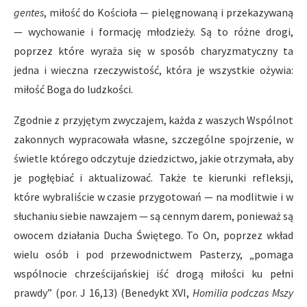
gentes
, miłość do Kościoła — pielęgnowaną i przekazywaną
— wychowanie i formację młodzieży. Są to różne drogi,
poprzez które wyraża się w sposób charyzmatyczny ta
jedna i wieczna rzeczywistość, która je wszystkie ożywia:
miłość Boga do ludzkości.
Zgodnie z przyjętym zwyczajem, każda z waszych Wspólnot
zakonnych wypracowała własne, szczególne spojrzenie, w
świetle którego odczytuje dziedzictwo, jakie otrzymała, aby
je pogłębiać i aktualizować. Także te kierunki refleksji,
które wybraliście w czasie przygotowań — na modlitwie i w
słuchaniu siebie nawzajem — są cennym darem, ponieważ są
owocem działania Ducha Świętego. To On, poprzez wkład
wielu osób i pod przewodnictwem Pasterzy, „pomaga
wspólnocie chrześcijańskiej iść drogą miłości ku pełni
prawdy” (por. J 16,13) (Benedykt XVI,
Homilia podczas Mszy