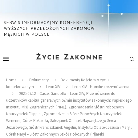
SERWIS INFORMACYJNY KONFERENCJI
WYŻSZYCH PRZEŁOŻONYCH ZAKONÓW
MĘSKICH W POLSCE
Home
Dokumenty
Dokumenty Kościoła o życiu
konsekrowanym
Leon XIV
Leon XIV - Homilie i przemówienia
2025.07.12 – Castel Gandolfo – Leon XIV, Przemówienie do
uczestników kapituł generalnych ośmiu instytutów zakonnych: Papieskiego
Instytutu Misji Zagranicznych (PIME), Zgromadzenia Sióstr Pobożnych
Nauczycielek Filippini, Zgromadzenia Sióstr Pobożnych Nauczycielek
Wenerini, Córek Kościoła, Salezjanek Oblatek Najświętszego Serca
Jezusowego, Sióstr Franciszkanek Angelin, Instytutu Oblatek Jezusa i Maryi,
Córek Maryi – Sióstr Zakonnych Szkół Pobożnych (Pijarek)