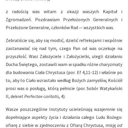
z radością was witam z okazji waszych Kapituł i
Zgromadzeń. Pozdrawiam Przełożonych Generalnych i
Przełożone Generalne, członków Rad — wszystkich was.
Zebraliście się, aby się modlić, dzielić refleksjami i wspólnie
zastanawiać się nad tym, czego Pan od was oczekuje na
przyszłość. Wasi Założyciele i Założycielki, ulegli działaniu
Ducha Świętego, zostawili wam w spadku różne charyzmaty
dla budowania Ciała Chrystusa (por. Ef 4,11-12) i właśnie po
to, aby to Ciało wzrastało według Bożych zamysłów, Kościół
prosi was o posługę, którą pełnicie (por. Sobór Watykański
II, dekret
Perfectae caritatis
, 4).
Wasze poszczególne Instytuty ucieleśniają wzajemnie się
dopełniające aspekty życia i działania całego Ludu Bożego:
ofiarę z siebie w zjednoczeniu z Ofiarą Chrystusa, misję
ad