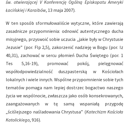
św. otwierającej V Konferencję Ogólną Episkopatu Ameryki
Łacińskiej i Karaibów
, 13 maja 2007).
W ten sposób sformułowaliście wytyczne, które zawierają
zasadnicze przypomnienia: odnowić autentycznego ducha
misyjnego, przyswoić sobie uczucia „jakie były w Chrystusie
Jezusie” (por. Flp 2,5), zakorzenić nadzieję w Bogu (por. Iz
40,31), zachować w sercu płomień Ducha Świętego (por. 1
Tes 5,16-19), promować pokój, pielęgnować
współodpowiedzialność duszpasterską w Kościołach
lokalnych i wiele innych. Wspólne przypomnienie sobie tych
tematów pomaga nam lepiej dostrzec bogactwo naszego
życia we wspólnocie, zwłaszcza jako osób konsekrowanych,
zaangażowanych w tę samą wspaniałą przygodę
„ściślejszego naśladowania Chrystusa” (
Katechizm Kościoła
Katolickiego
, 916).