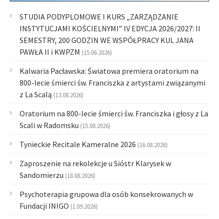
STUDIA PODYPLOMOWE I KURS „ZARZĄDZANIE
INSTYTUCJAMI KOŚCIELNYMI” IV EDYCJA 2026/2027: II
SEMESTRY, 200 GODZIN WE WSPÓŁPRACY KUL JANA
PAWŁA II i KWPZM
(15.06.2026)
Kalwaria Pacławska: Światowa premiera oratorium na
800-lecie śmierci św. Franciszka z artystami związanymi
z La Scalą
(13.08.2026)
Oratorium na 800-lecie śmierci św. Franciszka i głosy z La
Scali w Radomsku
(15.08.2026)
Tynieckie Recitale Kameralne 2026
(16.08.2026)
Zaproszenie na rekolekcje u Sióstr Klarysek w
Sandomierzu
(18.08.2026)
Psychoterapia grupowa dla osób konsekrowanych w
Fundacji INIGO
(1.09.2026)