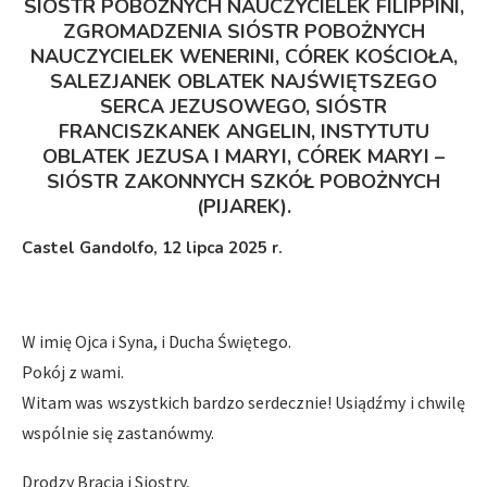
SIÓSTR POBOŻNYCH NAUCZYCIELEK FILIPPINI,
ZGROMADZENIA SIÓSTR POBOŻNYCH
NAUCZYCIELEK WENERINI,
CÓREK KOŚCIOŁA,
SALEZJANEK OBLATEK NAJŚWIĘTSZEGO
SERCA JEZUSOWEGO,
SIÓSTR
FRANCISZKANEK ANGELIN,
INSTYTUTU
OBLATEK JEZUSA I MARYI,
CÓREK MARYI –
SIÓSTR ZAKONNYCH SZKÓŁ POBOŻNYCH
(PIJAREK).
Castel Gandolfo, 12 lipca 2025 r.
W imię Ojca i Syna, i Ducha Świętego.
Pokój z wami.
Witam was wszystkich bardzo serdecznie! Usiądźmy i chwilę
wspólnie się zastanówmy.
Drodzy Bracia i Siostry,