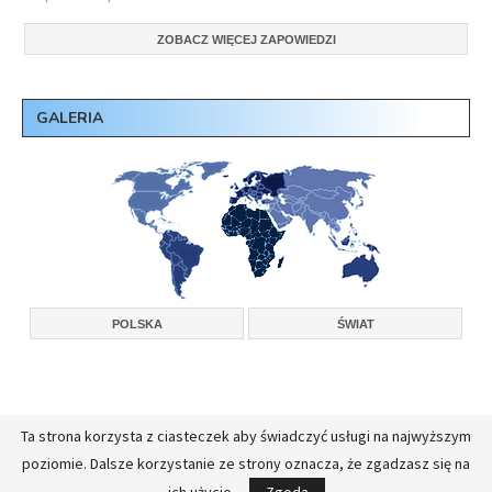
ZOBACZ WIĘCEJ ZAPOWIEDZI
GALERIA
POLSKA
ŚWIAT
Ta strona korzysta z ciasteczek aby świadczyć usługi na najwyższym
Copyright © 2026, Konferencja Wyższych Przełożonych Zakonów Męskich w
poziomie. Dalsze korzystanie ze strony oznacza, że zgadzasz się na
Polsce.
Realizacja:
FullStackAdmin - opieka administracyjna nad serwerami