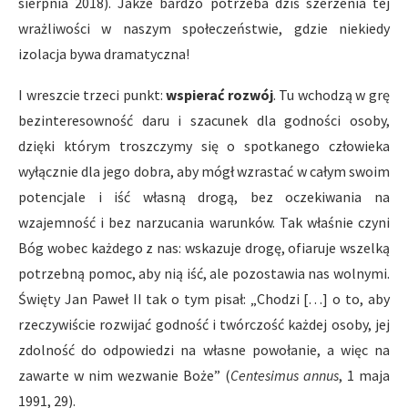
sierpnia 2018). Jakże bardzo potrzeba dziś szerzenia tej
wrażliwości w naszym społeczeństwie, gdzie niekiedy
izolacja bywa dramatyczna!
I wreszcie trzeci punkt:
wspierać rozwój
. Tu wchodzą w grę
bezinteresowność daru i szacunek dla godności osoby,
dzięki którym troszczymy się o spotkanego człowieka
wyłącznie dla jego dobra, aby mógł wzrastać w całym swoim
potencjale i iść własną drogą, bez oczekiwania na
wzajemność i bez narzucania warunków. Tak właśnie czyni
Bóg wobec każdego z nas: wskazuje drogę, ofiaruje wszelką
potrzebną pomoc, aby nią iść, ale pozostawia nas wolnymi.
Święty Jan Paweł II tak o tym pisał: „Chodzi […] o to, aby
rzeczywiście rozwijać godność i twórczość każdej osoby, jej
zdolność do odpowiedzi na własne powołanie, a więc na
zawarte w nim wezwanie Boże” (
Centesimus annus
, 1 maja
1991, 29).