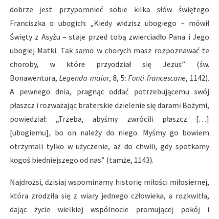
dobrze jest przypomnieć sobie kilka słów świętego
Franciszka o ubogich: „Kiedy widzisz ubogiego – mówił
Święty z Asyżu – staje przed tobą zwierciadło Pana i Jego
ubogiej Matki. Tak samo w chorych masz rozpoznawać te
choroby, w które przyodział się Jezus” (św.
Bonawentura,
Legenda maior
, 8, 5:
Fonti francescane
, 1142).
A pewnego dnia, pragnąc oddać potrzebującemu swój
płaszcz i rozważając braterskie dzielenie się darami Bożymi,
powiedział: „Trzeba, abyśmy zwrócili płaszcz […]
[ubogiemu], bo on należy do niego. Myśmy go bowiem
otrzymali tylko w użyczenie, aż do chwili, gdy spotkamy
kogoś biedniejszego od nas” (tamże, 1143).
Najdrożsi, dzisiaj wspominamy historię miłości miłosiernej,
która zrodziła się z wiary jednego człowieka, a rozkwitła,
dając życie wielkiej wspólnocie promującej pokój i