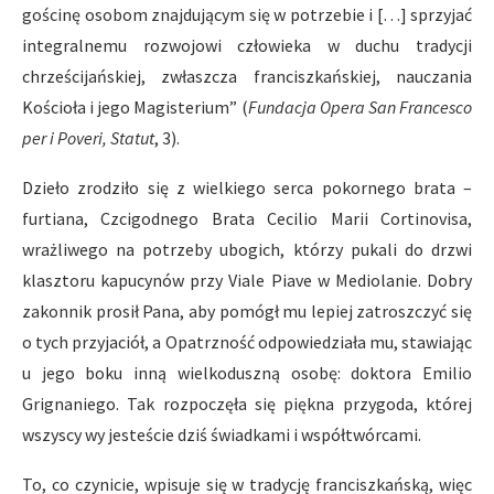
gościnę osobom znajdującym się w potrzebie i […] sprzyjać
integralnemu rozwojowi człowieka w duchu tradycji
chrześcijańskiej, zwłaszcza franciszkańskiej, nauczania
Kościoła i jego Magisterium” (
Fundacja Opera San Francesco
per i Poveri, Statut
, 3).
Dzieło zrodziło się z wielkiego serca pokornego brata –
furtiana, Czcigodnego Brata Cecilio Marii Cortinovisa,
wrażliwego na potrzeby ubogich, którzy pukali do drzwi
klasztoru kapucynów przy Viale Piave w Mediolanie. Dobry
zakonnik prosił Pana, aby pomógł mu lepiej zatroszczyć się
o tych przyjaciół, a Opatrzność odpowiedziała mu, stawiając
u jego boku inną wielkoduszną osobę: doktora Emilio
Grignaniego. Tak rozpoczęła się piękna przygoda, której
wszyscy wy jesteście dziś świadkami i współtwórcami.
To, co czynicie, wpisuje się w tradycję franciszkańską, więc