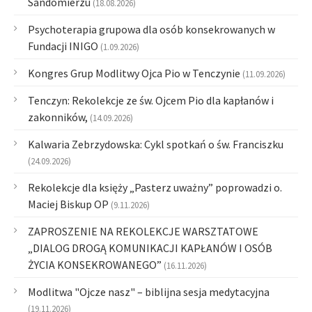
Sandomierzu
(18.08.2026)
Psychoterapia grupowa dla osób konsekrowanych w
Fundacji INIGO
(1.09.2026)
Kongres Grup Modlitwy Ojca Pio w Tenczynie
(11.09.2026)
Tenczyn: Rekolekcje ze św. Ojcem Pio dla kapłanów i
zakonników,
(14.09.2026)
Kalwaria Zebrzydowska: Cykl spotkań o św. Franciszku
(24.09.2026)
Rekolekcje dla księży „Pasterz uważny” poprowadzi o.
Maciej Biskup OP
(9.11.2026)
ZAPROSZENIE NA REKOLEKCJE WARSZTATOWE
„DIALOG DROGĄ KOMUNIKACJI KAPŁANÓW I OSÓB
ŻYCIA KONSEKROWANEGO”
(16.11.2026)
Modlitwa "Ojcze nasz" – biblijna sesja medytacyjna
(19.11.2026)