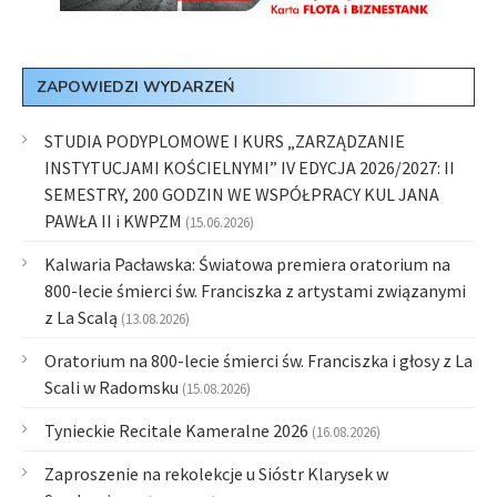
ZAPOWIEDZI WYDARZEŃ
STUDIA PODYPLOMOWE I KURS „ZARZĄDZANIE
INSTYTUCJAMI KOŚCIELNYMI” IV EDYCJA 2026/2027: II
SEMESTRY, 200 GODZIN WE WSPÓŁPRACY KUL JANA
PAWŁA II i KWPZM
(15.06.2026)
Kalwaria Pacławska: Światowa premiera oratorium na
800-lecie śmierci św. Franciszka z artystami związanymi
z La Scalą
(13.08.2026)
Oratorium na 800-lecie śmierci św. Franciszka i głosy z La
Scali w Radomsku
(15.08.2026)
Tynieckie Recitale Kameralne 2026
(16.08.2026)
Zaproszenie na rekolekcje u Sióstr Klarysek w