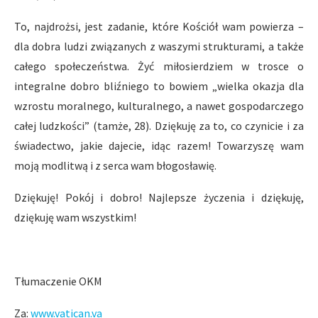
To, najdrożsi, jest zadanie, które Kościół wam powierza –
dla dobra ludzi związanych z waszymi strukturami, a także
całego społeczeństwa. Żyć miłosierdziem w trosce o
integralne dobro bliźniego to bowiem „wielka okazja dla
wzrostu moralnego, kulturalnego, a nawet gospodarczego
całej ludzkości” (tamże, 28). Dziękuję za to, co czynicie i za
świadectwo, jakie dajecie, idąc razem! Towarzyszę wam
moją modlitwą i z serca wam błogosławię.
Dziękuję! Pokój i dobro! Najlepsze życzenia i dziękuję,
dziękuję wam wszystkim!
Tłumaczenie OKM
Za:
www.vatican.va