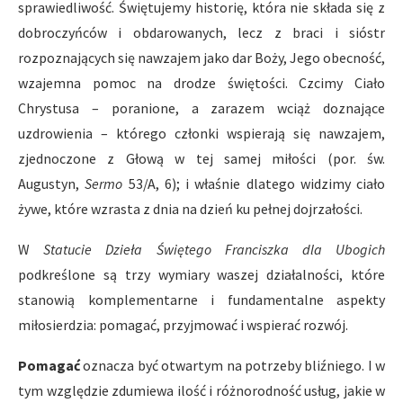
sprawiedliwość. Świętujemy historię, która nie składa się z
dobroczyńców i obdarowanych, lecz z braci i sióstr
rozpoznających się nawzajem jako dar Boży, Jego obecność,
wzajemna pomoc na drodze świętości. Czcimy Ciało
Chrystusa – poranione, a zarazem wciąż doznające
uzdrowienia – którego członki wspierają się nawzajem,
zjednoczone z Głową w tej samej miłości (por. św.
Augustyn,
Sermo
53/A, 6); i właśnie dlatego widzimy ciało
żywe, które wzrasta z dnia na dzień ku pełnej dojrzałości.
W
Statucie Dzieła Świętego Franciszka dla Ubogich
podkreślone są trzy wymiary waszej działalności, które
stanowią komplementarne i fundamentalne aspekty
miłosierdzia: pomagać, przyjmować i wspierać rozwój.
Pomagać
oznacza być otwartym na potrzeby bliźniego. I w
tym względzie zdumiewa ilość i różnorodność usług, jakie w