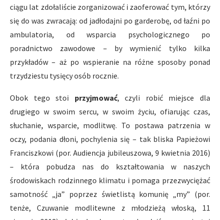
ciągu lat zdołaliście zorganizować i zaoferować tym, którzy
się do was zwracają: od jadłodajni po garderobę, od łaźni po
ambulatoria, od wsparcia psychologicznego po
poradnictwo zawodowe – by wymienić tylko kilka
przykładów – aż po wspieranie na różne sposoby ponad
trzydziestu tysięcy osób rocznie.
Obok tego stoi
przyjmować
, czyli robić miejsce dla
drugiego w swoim sercu, w swoim życiu, ofiarując czas,
słuchanie, wsparcie, modlitwę. To postawa patrzenia w
oczy, podania dłoni, pochylenia się – tak bliska Papieżowi
Franciszkowi (por. Audiencja jubileuszowa, 9 kwietnia 2016)
– która pobudza nas do kształtowania w naszych
środowiskach rodzinnego klimatu i pomaga przezwyciężać
samotność „ja” poprzez świetlistą komunię „my” (por.
tenże, Czuwanie modlitewne z młodzieżą włoską, 11