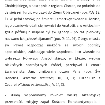
Chaldejskiego, a następnie z regionu Charan, na południe od
dzisiejszej Turcji, wyruszył do Ziemi Obiecanej (por.
Rdz
12,
1). W pełni czasów, po śmierci i zmartwychwstaniu Jezusa,
jego uczniowie udali się również do Anatolii, a w Antiochii –
gdzie później biskupem był św. Ignacy – po raz pierwszy
nazwano ich „chrześcijanami” (por.
Dz
11, 26). Z tego miasta
św. Paweł rozpoczął niektóre ze swoich podróży
apostolskich, zakładając wiele wspólnot. I to właśnie na
wybrzeżu Półwyspu Anatolijskiego, w Efezie, według
niektórych starożytnych źródeł, przebywał i zmarł
Ewangelista Jan, umiłowany uczeń Pana (por. Św.
Ireneusz,
Adversus haereses
, III, 3, 4; Euzebiusz z
Cezarei,
Historia ecclesiastica,
V, 24, 3).
Z dumą wspominamy również wielką bizantyjską
przeszłość, misyjny zapał Kościoła Konstantynopola i