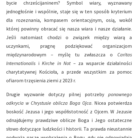
bycie chrześcijaninem? Symbol wiary, wyznawany
jednogłośnie i wspólnie, staje się w ten sposób kryterium
dla rozeznania, kompasem orientacyjnym, osią, wokół
której powinny obracać się nasza wiara i nasze działanie.
Jeśli natomiast chodzi o związek między wiarą a
uczynkami, pragnę podziękować organizacjom
międzynarodowym – myślę tu zwłaszcza o
Caritas
Internationalis
i
Kirche in Not
– za wsparcie działalności
charytatywnej Kościoła, a przede wszystkim za pomoc
ofiarom trzęsienia ziemi z 2023 r.
Drugie wyzwanie dotyczy pilnej potrzeby
ponownego
odkrycia w Chrystusie oblicza Boga Ojca
. Nicea potwierdza
boskość Jezusa i jego współistotność z Ojcem. W Jezusie
odnajdujemy prawdziwe oblicze Boga i Jego ostateczne
słowo dotyczące ludzkości i historii. Ta prawda nieustannie
podważa nasze wyobrażenia o Bogu, gdy nie odpowiadają