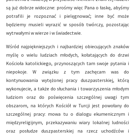
są już dobrze widoczne: prośmy więc Pana o łaskę, abyśmy
potrafili je rozpoznać i pielęgnować; inne być może
będziemy musieli wyrazić w sposób twórczy, pozostając
wytrwałymi w wierze i w świadectwie.
Wśród najpiękniejszych i najbardziej obiecujących znaków
myślę o wielu ludziach młodych, kołatających do drzwi
Kościoła katolickiego, przynoszących tam swoje pytania i
niepokoje. W związku z tym zachęcam was do
kontynuowania wytężonej pracy duszpasterskiej, którą
wykonujecie, a także do słuchania i towarzyszenia młodym
ludziom oraz do poświęcenia szczególnej uwagi tym
obszarom, na których Kościół w Turcji jest powołany do
szczególnej pracy: mowa tu o dialogu ekumenicznym i
międzyreligijnym, przekazywaniu wiary lokalnej ludności
oraz posłudze duszpasterskiej na rzecz uchodźców i