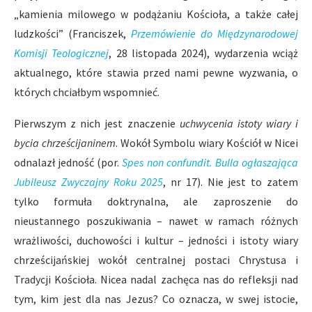
„kamienia milowego w podążaniu Kościoła, a także całej
ludzkości” (Franciszek,
Przemówienie do Międzynarodowej
Komisji Teologicznej
, 28 listopada 2024), wydarzenia wciąż
aktualnego, które stawia przed nami pewne wyzwania, o
których chciałbym wspomnieć.
Pierwszym z nich jest znaczenie
uchwycenia istoty wiary i
bycia chrześcijaninem
. Wokół Symbolu wiary Kościół w Nicei
odnalazł jedność (por.
Spes non confundit. Bulla ogłaszająca
Jubileusz Zwyczajny Roku 2025
, nr 17). Nie jest to zatem
tylko formuła doktrynalna, ale zaproszenie do
nieustannego poszukiwania – nawet w ramach różnych
wrażliwości, duchowości i kultur – jedności i istoty wiary
chrześcijańskiej wokół centralnej postaci Chrystusa i
Tradycji Kościoła. Nicea nadal zachęca nas do refleksji nad
tym, kim jest dla nas Jezus? Co oznacza, w swej istocie,