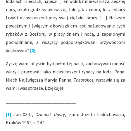
łodziach i sieciach, napisał: „Ten widok mnie wzrusza. Zeszłej
nocy, około godziny pierwszej, lało jak z cebra, lecz rybacy
trwali nieustraszeni przy swej ciężkiej pracy. […] Naszym
poważnym i świętym obowiązkiem jest naśladowanie tych
rybaków z Bosforu, w pracy dniem i nocą, z zapalonymi
pochodniami, a wszyscy podporządkowani przywódcom
duchowym”
[2]
.
Życzę wam, abyście byli pełni tej pasji, zachowywali radość
wiary i pracowali jako nieustraszeni rybacy na łodzi Pana.
Niech Najświętsza Maryja Panna,
Theotokos
, wstawia się za
wami i was strzeże. Dziękuję!
______________________________
[1]
Jan XXIII,
Dziennik duszy
, tłum. Józefa Ledóchowska,
Kraków 1967, s. 247.