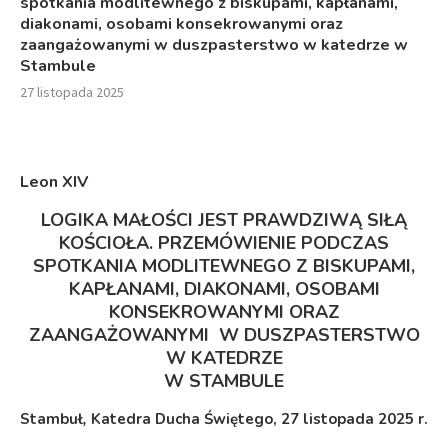
spotkania modlitewnego z biskupami, kapłanami,
diakonami, osobami konsekrowanymi oraz
zaangażowanymi w duszpasterstwo w katedrze w
Stambule
27 listopada 2025
Leon XIV
LOGIKA MAŁOŚCI JEST PRAWDZIWĄ SIŁĄ
KOŚCIOŁA.
PRZEMÓWIENIE PODCZAS
SPOTKANIA MODLITEWNEGO
Z BISKUPAMI,
KAPŁANAMI, DIAKONAMI, OSOBAMI
KONSEKROWANYMI ORAZ
ZAANGAŻOWANYMI W DUSZPASTERSTWO
W
KATEDRZE
W STAMBULE
Stambuł
,
Katedra Ducha Świętego, 27 listopada 2025 r.