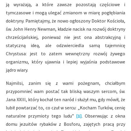
ją wyrażają, a które zawsze pozostają częściowe i
tymczasowe i mogą ulegać zmianom w miarę pogłębiania
doktryny. Pamiętajmy, że nowo ogłoszony Doktor Kościoła,
św. John Henry Newman, kładzie nacisk na rozwój doktryny
chrześcijańskiej, ponieważ nie jest ona abstrakcyjną i
statyczną ideą, ale odzwierciedla samą tajemnicę
Chrystusa: jest to zatem wewnętrzny rozwój żywego
organizmu, który ujawnia i lepiej wyjaśnia podstawowe
jądro wiary.
Najmilsi, zanim się z wami pożegnam, chciałbym
przypomnieć wam postać tak bliską waszym sercom, św.
Jana XXIII, który kochał ten naród i służył mu, gdy mówił, że
lubił powtarzać to, co czuł w sercu: „Kocham Turków, cenię
naturalne przymioty tego ludu”
[1]
. Obserwując z okna
domu jezuitów rybaków z Bosforu, zajętych pracą przy