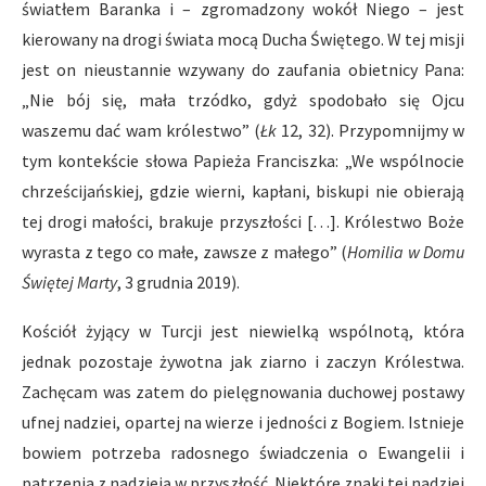
światłem Baranka i – zgromadzony wokół Niego – jest
kierowany na drogi świata mocą Ducha Świętego. W tej misji
jest on nieustannie wzywany do zaufania obietnicy Pana:
„Nie bój się, mała trzódko, gdyż spodobało się Ojcu
waszemu dać wam królestwo” (
Łk
12, 32). Przypomnijmy w
tym kontekście słowa Papieża Franciszka: „We wspólnocie
chrześcijańskiej, gdzie wierni, kapłani, biskupi nie obierają
tej drogi małości, brakuje przyszłości […]. Królestwo Boże
wyrasta z tego co małe, zawsze z małego” (
Homilia w Domu
Świętej Marty
, 3 grudnia 2019).
Kościół żyjący w Turcji jest niewielką wspólnotą, która
jednak pozostaje żywotna jak ziarno i zaczyn Królestwa.
Zachęcam was zatem do pielęgnowania duchowej postawy
ufnej nadziei, opartej na wierze i jedności z Bogiem. Istnieje
bowiem potrzeba radosnego świadczenia o Ewangelii i
patrzenia z nadzieją w przyszłość. Niektóre znaki tej nadziei