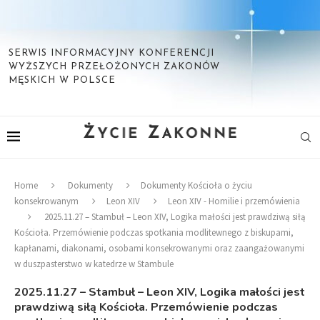
SERWIS INFORMACYJNY KONFERENCJI
WYŻSZYCH PRZEŁOŻONYCH ZAKONÓW
MĘSKICH W POLSCE
Home
Dokumenty
Dokumenty Kościoła o życiu
konsekrowanym
Leon XIV
Leon XIV - Homilie i przemówienia
2025.11.27 – Stambuł – Leon XIV, Logika małości jest prawdziwą siłą
Kościoła. Przemówienie podczas spotkania modlitewnego z biskupami,
kapłanami, diakonami, osobami konsekrowanymi oraz zaangażowanymi
w duszpasterstwo w katedrze w Stambule
2025.11.27 – Stambuł – Leon XIV, Logika małości jest
prawdziwą siłą Kościoła. Przemówienie podczas