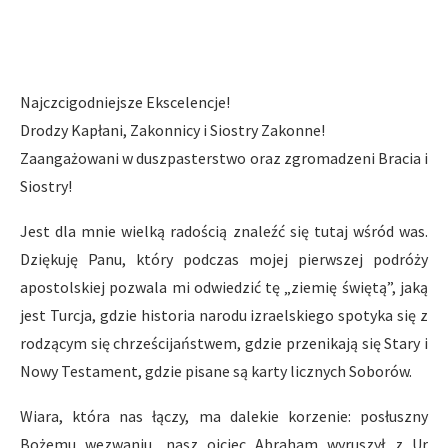
Najczcigodniejsze Ekscelencje!
Drodzy Kapłani, Zakonnicy i Siostry Zakonne!
Zaangażowani w duszpasterstwo oraz zgromadzeni Bracia i
Siostry!
Jest dla mnie wielką radością znaleźć się tutaj wśród was.
Dziękuję Panu, który podczas mojej pierwszej podróży
apostolskiej pozwala mi odwiedzić tę „ziemię świętą”, jaką
jest Turcja, gdzie historia narodu izraelskiego spotyka się z
rodzącym się chrześcijaństwem, gdzie przenikają się Stary i
Nowy Testament, gdzie pisane są karty licznych Soborów.
Wiara, która nas łączy, ma dalekie korzenie: posłuszny
Bożemu wezwaniu, nasz ojciec Abraham wyruszył z Ur