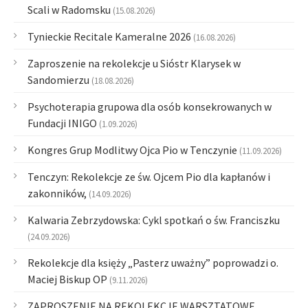
Scali w Radomsku
(15.08.2026)
Tynieckie Recitale Kameralne 2026
(16.08.2026)
Zaproszenie na rekolekcje u Sióstr Klarysek w
Sandomierzu
(18.08.2026)
Psychoterapia grupowa dla osób konsekrowanych w
Fundacji INIGO
(1.09.2026)
Kongres Grup Modlitwy Ojca Pio w Tenczynie
(11.09.2026)
Tenczyn: Rekolekcje ze św. Ojcem Pio dla kapłanów i
zakonników,
(14.09.2026)
Kalwaria Zebrzydowska: Cykl spotkań o św. Franciszku
(24.09.2026)
Rekolekcje dla księży „Pasterz uważny” poprowadzi o.
Maciej Biskup OP
(9.11.2026)
ZAPROSZENIE NA REKOLEKCJE WARSZTATOWE