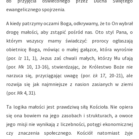
do przyjęcia oświeconego przez Ducha Świętego
ewangelicznego spojrzenia.
A kiedy patrzymy oczami Boga, odkrywamy, że to On wybrał
drogę małości, aby zstąpić pośród nas. Oto styl Pana, o
którym wszyscy mamy świadczyć: prorocy ogłaszają
obietnicę Boga, mówiąc o małej gałązce, która wyrośnie
(por.
Iz
11, 1), Jezus zaś chwali małych, którzy Mu ufają
(por.
Mk
10, 13-16), stwierdzając, że Królestwo Boże nie
narzuca się, przyciągając uwagę (por.
Łk
17, 20-21), ale
rozwija się jak najmniejsze z nasion zasianych w ziemi
(por.
Mk
4, 31).
Ta logika małości jest prawdziwą siłą Kościoła. Nie opiera
się ona bowiem na jego zasobach i strukturach, a owoce
jego misji nie wynikają z liczebności, potęgi ekonomicznej
czy znaczenia społecznego. Kościół natomiast żyje