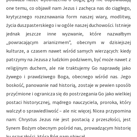
one temu, co objawił nam Jezus i zachęca nas do ciągłego,
krytycznego rozeznawania form naszej wiary, modlitwy,
życia duszpasterskiego i w ogóle naszej duchowości. Istnieje
jednak jeszcze inne wyzwanie, które nazwałbym
„powracającym arianizmem”, obecnym w dzisiejszej
kulturze, a czasem nawet wśród samych wierzących: kiedy
patrzymy na Jezusa z ludzkim podziwem, być może nawet z
religijnym duchem, ale nie traktujemy Go naprawdę jako
żywego i prawdziwego Boga, obecnego wśród nas. Jego
boskość, panowanie nad historią, zostaje w pewien sposób
przyćmione i ogranicza się do postrzegania Go jako wielkiej
postaci historycznej, mądrego nauczyciela, proroka, który
walczył o sprawiedliwość – ale nic więcej. Nicea przypomina
nam: Chrystus Jezus nie jest postacią z przeszłości, jest
Synem Bożym obecnym pośród nas, prowadzącym historię
ku przyszłości, którą Bóg nam obiecał.