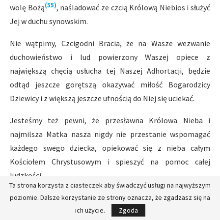
(55)
wolę Bożą
, naśladować ze czcią Królową Niebios i służyć
Jej w duchu synowskim.
Nie wątpimy, Czcigodni Bracia, że na Wasze wezwanie
duchowieństwo i lud powierzony Waszej opiece z
największą chęcią usłucha tej Naszej Adhortacji, będzie
odtąd jeszcze gorętszą okazywać miłość Bogarodzicy
Dziewicy i z większą jeszcze ufnością do Niej się uciekać.
Jesteśmy też pewni, że przesławna Królowa Nieba i
najmilsza Matka nasza nigdy nie przestanie wspomagać
każdego swego dziecka, opiekować się z nieba całym
Kościołem Chrystusowym i spieszyć na pomoc całej
ludzkości.
Ta strona korzysta z ciasteczek aby świadczyć usługi na najwyższym
W końcu jako zapowiedź darów Bożych i w dowód Naszej
poziomie. Dalsze korzystanie ze strony oznacza, że zgadzasz się na
ich użycie.
Zgoda
życzliwości, udzielamy z serca Wam i Waszym Wiernym