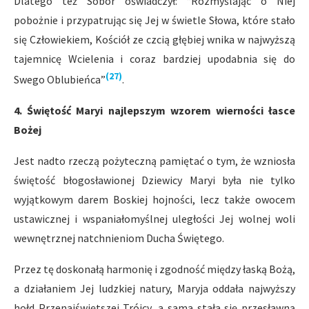
Dlatego też Sobór oświadczył: “Rozmyślając o Niej
pobożnie i przypatrując się Jej w świetle Słowa, które stało
się Człowiekiem, Kościół ze czcią głębiej wnika w najwyższą
tajemnicę Wcielenia i coraz bardziej upodabnia się do
(27)
Swego Oblubieńca”
.
4. Świętość Maryi najlepszym wzorem wierności łasce
Bożej
Jest nadto rzeczą pożyteczną pamiętać o tym, że wzniosła
świętość błogosławionej Dziewicy Maryi była nie tylko
wyjątkowym darem Boskiej hojności, lecz także owocem
ustawicznej i wspaniałomyślnej uległości Jej wolnej woli
wewnętrznej natchnieniom Ducha Świętego.
Przez tę doskonałą harmonię i zgodność między łaską Bożą,
a działaniem Jej ludzkiej natury, Maryja oddała najwyższy
hołd Przenajświętszej Trójcy, a sama stała się przesławną