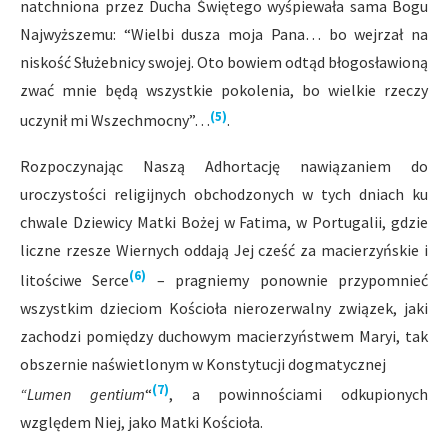
natchniona przez Ducha Świętego wyśpiewała sama Bogu
Najwyższemu: “Wielbi dusza moja Pana… bo wejrzał na
niskość Służebnicy swojej. Oto bowiem odtąd błogosławioną
zwać mnie będą wszystkie pokolenia, bo wielkie rzeczy
(5)
uczynił mi Wszechmocny”…
.
Rozpoczynając Naszą Adhortację nawiązaniem do
uroczystości religijnych obchodzonych w tych dniach ku
chwale Dziewicy Matki Bożej w Fatima, w Portugalii, gdzie
liczne rzesze Wiernych oddają Jej cześć za macierzyńskie i
(6)
litościwe Serce
– pragniemy ponownie przypomnieć
wszystkim dzieciom Kościoła nierozerwalny związek, jaki
zachodzi pomiędzy duchowym macierzyństwem Maryi, tak
obszernie naświetlonym w Konstytucji dogmatycznej
(7)
“Lumen gentium
“
, a powinnościami odkupionych
względem Niej, jako Matki Kościoła.