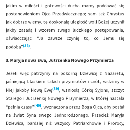
jakim w miłości i gotowości ducha mamy poddawać się
postanowieniom Ojca Przedwiecznego; sam też Chrystus
jak dobrze wiemy, tę doskonałą uległość woli Bożej uczynił
jakby zasadą i wzorem swego ludzkiego postępowania,
oświadczając: “Ja zawsze czynię to, co Jemu się
(38)
podoba”
.
3. Maryja nowa Ewa, Jutrzenka Nowego Przymierza
Jeżeli więc patrzymy na pokorną Dziewicę z Nazaretu,
jaśniejącą blaskiem takich przymiotów i cnót, widzimy w
(39)
Niej jakoby Nową Ewę
, wzniosłą Córkę Syjonu, szczyt
Starego i Jutrzenkę Nowego Przymierza, w której nastała
(40)
“pełnia czasu”
, wyznaczona przez Boga Ojca, aby posłał
na świat Syna swego Jednorodzonego. Przecież Maryja
Dziewica, bardziej niż wszyscy Patriarchowie i Prorocy,