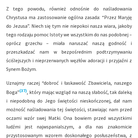
Z tego powodu, również odnośnie do naśladowania
Chrystusa ma zastosowanie ogólna zasada: “Przez Maryję
do Jezusa”. Niech się tym nie niepokoi nasza wiara, jakoby
tego rodzaju pomoc Istoty we wszystkim do nas podobnej –
oprócz grzechu – miała naruszać naszą godność i
przeszkadzać nam w bezpośrednim podtrzymywaniu
ściślejszych i nieprzerwanych węzłów adoracji i przyjaźni z
Synem Bożym.
Uznajmy raczej “dobroć i łaskawość Zbawiciela, naszego
(37)
Boga”
, który mając wzgląd na naszą słabość, tak daleką
i niepodobną do Jego świętości nieskończonej, dał nam
możność naśladowania tej świętości, stawiając nam przed
oczami wzór swej Matki. Ona bowiem przed wszystkimi
ludźmi jest najwspanialszym, a dla nas znakomicie
przystosowanym wzorem doskonałego posłuszeństwa, z