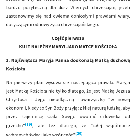
bardzo pożyteczną dla dusz Wiernych chrześcijan, jeżeli
zastanowimy się nad dwiema doniosłymi prawdami wiary,
dotyczącymi odnowy życia chrześcijańskiego.
Część pierwsza
KULT NALEŻNY MARYI JAKO MATCE KOŚCIOŁA
1. Najświętsza Maryja Panna doskonalą Matką duchową
Kościoła
Na pierwszy plan wysuwa się następująca prawda: Maryja
jest Matką Kościoła nie tylko dlatego, że jest Matką Jezusa
Chrystusa i Jego nieodłączną Towarzyszką “w nowej
ekonomii, kiedy to Syn Boży przyjął z Niej naturę ludzką, aby
przez tajemnicę Ciała Swego uwolnić człowieka od
(19)
grzechu”
, ale też dlatego, że “całej wspólnocie
(20)
wybranych świeci jako wzór cnót”
.