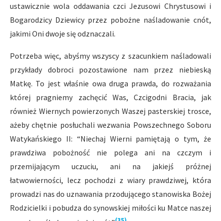
ustawicznie wola oddawania czci Jezusowi Chrystusowi i
Bogarodzicy Dziewicy przez pobożne naśladowanie cnót,
jakimi Oni dwoje się odznaczali.
Potrzeba więc, abyśmy wszyscy z szacunkiem naśladowali
przykłady dobroci pozostawione nam przez niebieską
Matkę. To jest właśnie owa druga prawda, do rozważania
której pragniemy zachęcić Was, Czcigodni Bracia, jak
również Wiernych powierzonych Waszej pasterskiej trosce,
ażeby chętnie posłuchali wezwania Powszechnego Soboru
Watykańskiego II: “Niechaj Wierni pamiętają o tym, że
prawdziwa pobożność nie polega ani na czczym i
przemijającym uczuciu, ani na jakiejś próżnej
łatwowierności, lecz pochodzi z wiary prawdziwej, która
prowadzi nas do uznawania przodującego stanowiska Bożej
Rodzicielki i pobudza do synowskiej miłości ku Matce naszej
(35)