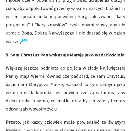
ciała, aby odpokutować grzechy własne i naszych bliźnich, i
w ten sposób uniknąć podwójnej kary, tak zwanej “kary
potępienia” i “kary zmysłów”, czyli innymi słowy: aby nie
utracić Boga, Dobra Najwyższego i nie dostać się w ogień
(48)
wieczny
.
5. Sam Chrystus Pan wskazuje Maryję jako wzór Kościoła
Większą jeszcze podnietą do pójścia w ślady Najświętszej
Panny maja Wierni również czerpać stąd, że sam Chrystus,
dając nam Maryję za Matkę, wskazał Ja tym samym jako
wzór do naśladowania. Jest bowiem rzeczą naturalną, aby
dzieci czuły to samo, co matki, oraz by ich zalety i cnoty
odtwarzały w swoim życiu.
Przeto, jak każdy człowiek może powiedzieć za świętym
Pawłem: “Syn Boży umiłował mnie i siebie samego wydał za