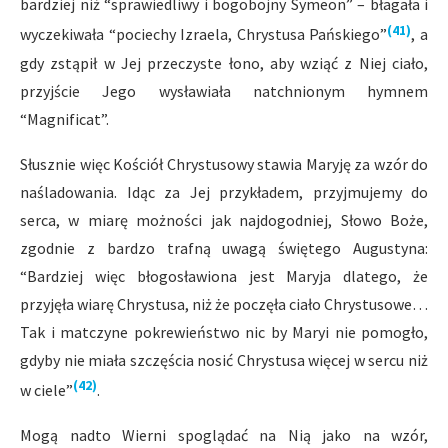
bardziej niż “sprawiedliwy i bogobojny Symeon” – błagała i
(41)
wyczekiwała “pociechy Izraela, Chrystusa Pańskiego”
, a
gdy zstąpił w Jej przeczyste łono, aby wziąć z Niej ciało,
przyjście Jego wysławiała natchnionym hymnem
“Magnificat”.
Słusznie więc Kościół Chrystusowy stawia Maryję za wzór do
naśladowania. Idąc za Jej przykładem, przyjmujemy do
serca, w miarę możności jak najdogodniej, Słowo Boże,
zgodnie z bardzo trafną uwagą świętego Augustyna:
“Bardziej więc błogosławiona jest Maryja dlatego, że
przyjęła wiarę Chrystusa, niż że poczęła ciało Chrystusowe…
Tak i matczyne pokrewieństwo nic by Maryi nie pomogło,
gdyby nie miała szczęścia nosić Chrystusa więcej w sercu niż
(42)
w ciele”
.
Mogą nadto Wierni spoglądać na Nią jako na wzór,