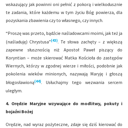
wskazujący jak powinni oni pełnić z pokorą i wielkodusznie
te zadania, które każdemu w tym życiu Bóg powierza, dla
pozyskania zbawienia czy to własnego, czy innych.
“Proszę was przeto, bądźcie naśladowcami moimi, jak też ja
(43)
(naśladuję) Chrystusa”
. Te słowa zachęty – z większą
zapewne słusznością niż Apostoł Paweł piszący do
Koryntian – może skierować Matka Kościoła do zastępów
Wiernych, którzy w zgodnej wierze i miłości, podobnie jak
pokolenia wieków minionych, nazywają Maryję i głoszą
(44)
błogosławioną
. Usłuchajmy tego wezwania sercem
uległym.
4. Orędzie Maryjne wzywające do modlitwy, pokuty i
bojaźni Bożej
Orędzie, nad wyraz pożyteczne, zdaje się dziś kierować do