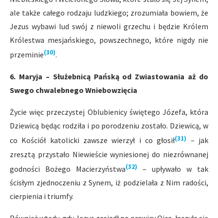
ale także całego rodzaju ludzkiego; zrozumiała bowiem, że
Jezus wybawi lud swój z niewoli grzechu i będzie Królem
Królestwa mesjańskiego, powszechnego, które nigdy nie
(30)
przeminie
.
6. Maryja – Służebnicą Pańską od Zwiastowania aż do
Swego chwalebnego Wniebowzięcia
Życie więc przeczystej Oblubienicy świętego Józefa, która
Dziewicą będąc rodziła i po porodzeniu zostało. Dziewicą, w
(31)
co Kościół katolicki zawsze wierzył i co głosił
– jak
zresztą przystało Niewieście wyniesionej do niezrównanej
(32)
godności Bożego Macierzyństwa
– upływało w tak
ścisłym zjednoczeniu z Synem, iż podzielała z Nim radości,
cierpienia i triumfy.
Również wtedy, gdy Jezus zasiadł po prawicy Ojca, łączyła się