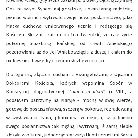
Ona ze swym Synem naj gorętsze, i nieustanną miłością,
pełniąc wiernie i wytrwale swoje nowe posłannictwo, jako
Matka duchowa umiłowanego ucznia i rodzącego się
Kościoła. Słusznie zatem można twierdzić, że całe życie
pokornej Służebnicy Pańskiej, od chwili Anielskiego
pozdrowienia aż do Jej Wniebowzięcia z duszą i ciałem do
niebieskiej chwały, było życiem służby w miłości.
Dlatego my, złączeni duchem z Ewangelistami, z Ojcami i
Doktorami Kościoła, których wspomina Sobór w
Konstytucji dogmatycznej
“Lumen gentium
” (r. VIII), z
podziwem patrzymy na Maryję – mocną w swej wierze,
gotową do posłuszeństwa, szczerą w pokorze, rozradowaną
w wysławianiu Pana, płomienną w miłości, w pełnieniu
swego posłannictwa tak mężną i wytrwałą, iż samą siebie
złożyła w ofierze, jednocząc się wszystkimi uczuciami Serca