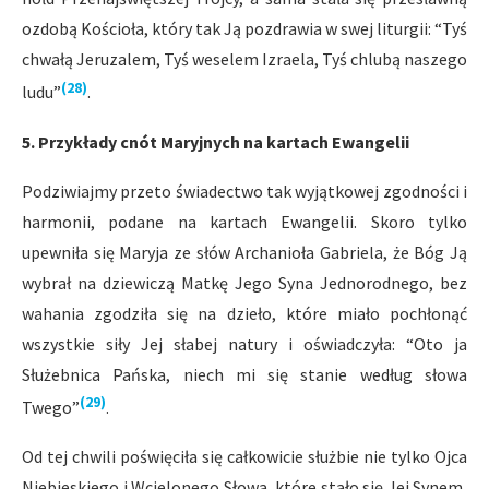
ozdobą Kościoła, który tak Ją pozdrawia w swej liturgii: “Tyś
chwałą Jeruzalem, Tyś weselem Izraela, Tyś chlubą naszego
(28)
ludu”
.
5. Przykłady cnót Maryjnych na kartach Ewangelii
Podziwiajmy przeto świadectwo tak wyjątkowej zgodności i
harmonii, podane na kartach Ewangelii. Skoro tylko
upewniła się Maryja ze słów Archanioła Gabriela, że Bóg Ją
wybrał na dziewiczą Matkę Jego Syna Jednorodnego, bez
wahania zgodziła się na dzieło, które miało pochłonąć
wszystkie siły Jej słabej natury i oświadczyła: “Oto ja
Służebnica Pańska, niech mi się stanie według słowa
(29)
Twego”
.
Od tej chwili poświęciła się całkowicie służbie nie tylko Ojca
Niebieskiego i Wcielonego Słowa, które stało się Jej Synem,