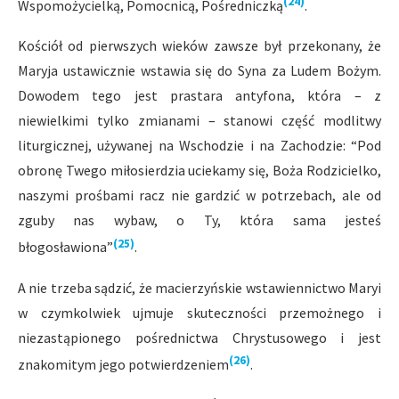
(24)
Wspomożycielką, Pomocnicą, Pośredniczką
.
Kościół od pierwszych wieków zawsze był przekonany, że
Maryja ustawicznie wstawia się do Syna za Ludem Bożym.
Dowodem tego jest prastara antyfona, która – z
niewielkimi tylko zmianami – stanowi część modlitwy
liturgicznej, używanej na Wschodzie i na Zachodzie: “Pod
obronę Twego miłosierdzia uciekamy się, Boża Rodzicielko,
naszymi prośbami racz nie gardzić w potrzebach, ale od
zguby nas wybaw, o Ty, która sama jesteś
(25)
błogosławiona”
.
A nie trzeba sądzić, że macierzyńskie wstawiennictwo Maryi
w czymkolwiek ujmuje skuteczności przemożnego i
niezastąpionego pośrednictwa Chrystusowego i jest
(26)
znakomitym jego potwierdzeniem
.