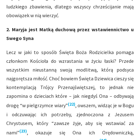
ludzkiego zbawienia, dlatego wszyscy chrześcijanie mają
obowiązek w nią wierzyć.
2. Maryja jest Matką duchową przez wstawiennictwo u
Swego Syna
Lecz w jaki to sposób Święta Boża Rodzicielka pomaga
członkom Kościoła do wzrastania w życiu łaski? Przede
wszystkim nieustanną swoją modlitwą, którą podsyca
najgorętsza miłość. Choć bowiem Święta Dziewica cieszy się
kontemplacją Trójcy Przenajświętszej, to jednak nie
zapomina o dzieciach które – jak niegdyś Ona – odbywają
(22)
drogę “w pielgrzymce wiary”
, owszem, widząc je w Bogu
i odczuwając ich potrzeby, zjednoczona z Jezusem
Chrystusem, który “zawsze żyje, aby się wstawiać za
(23)
nami”
, okazuje się Ona ich Orędowniczką,