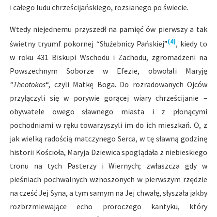
i całego ludu chrześcijańskiego, rozsianego po świecie.
Wtedy niejednemu przyszedł na pamięć ów pierwszy a tak
(4)
świetny tryumf pokornej “Służebnicy Pańskiej”
, kiedy to
w roku 431 Biskupi Wschodu i Zachodu, zgromadzeni na
Powszechnym Soborze w Efezie, obwołali Maryję
“Theotokos
“, czyli Matkę Boga. Do rozradowanych Ojców
przyłączyli się w porywie gorącej wiary chrześcijanie –
obywatele owego sławnego miasta i z płonącymi
pochodniami w ręku towarzyszyli im do ich mieszkań. O, z
jak wielką radością matczynego Serca, w tę sławną godzinę
historii Kościoła, Maryja Dziewica spoglądała z niebieskiego
tronu na tych Pasterzy i Wiernych; zwłaszcza gdy w
pieśniach pochwalnych wznoszonych w pierwszym rzędzie
na cześć Jej Syna, a tym samym na Jej chwałę, słyszała jakby
rozbrzmiewające echo proroczego kantyku, który