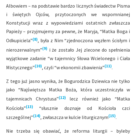
Albowiem – na podstawie bardzo licznych świadectw Pisma
i świętych Ojców, przytoczonych we wspomnianej
Konstytucji wraz z wypowiedziami ostatnich zwłaszcza
Papieży – przyjmujemy za pewne, że Maryja, “Matka Boga i
(8)
Odkupiciela”
, była z Nim “zjednoczona węzłem ścisłym i
(9)
nierozerwalnym”
i że zostało Jej zlecone do spełnienia
wyjątkowe zadanie “w tajemnicy Słowa Wcielonego i Ciała
(10)
(11)
Mistycznego”
, czyli “w ekonomii zbawienia”
.
Z tego już jasno wynika, że Bogurodzica Dziewica nie tylko
jako “Najświętsza Matka Boża, która uczestniczyła w
(12)
tajemnicach Chrystusa”
lecz również jako “Matka
(13)
Kościoła”
“słusznie doznaje od Kościoła czci
(14)
(15)
szczególnej”
, zwłaszcza w kulcie liturgicznym
.
Nie trzeba się obawiać, że reforma liturgii – byleby