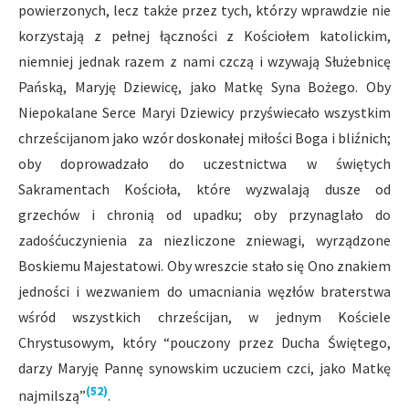
powierzonych, lecz także przez tych, którzy wprawdzie nie
korzystają z pełnej łączności z Kościołem katolickim,
niemniej jednak razem z nami czczą i wzywają Służebnicę
Pańską, Maryję Dziewicę, jako Matkę Syna Bożego. Oby
Niepokalane Serce Maryi Dziewicy przyświecało wszystkim
chrześcijanom jako wzór doskonałej miłości Boga i bliźnich;
oby doprowadzało do uczestnictwa w świętych
Sakramentach Kościoła, które wyzwalają dusze od
grzechów i chronią od upadku; oby przynaglało do
zadośćuczynienia za niezliczone zniewagi, wyrządzone
Boskiemu Majestatowi. Oby wreszcie stało się Ono znakiem
jedności i wezwaniem do umacniania węzłów braterstwa
wśród wszystkich chrześcijan, w jednym Kościele
Chrystusowym, który “pouczony przez Ducha Świętego,
darzy Maryję Pannę synowskim uczuciem czci, jako Matkę
(52)
najmilszą”
.