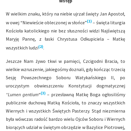
Wstęp
W wielkim znaku, który na niebie ujrzał święty Jan Apostoł,
(1)
w owej “Niewieście obleczonej w słońce”
– święta liturgia
Kościoła katolickiego nie bez słuszności widzi Najświętszą
Maryję Pannę, z łaski Chrystusa Odkupiciela – Matkę
(2)
wszystkich ludzi
.
Jeszcze Nam żywo tkwi w pamięci, Czcigodni Bracia, to
wielkie wzruszenie, jakiegośmy doznali, gdy kończąc trzecią
Sesję Powszechnego Soboru Watykańskiego II, po
uroczystym obwieszczeniu Konstytucji dogmatycznej
(3)
“Lumen gentium
“
– przesławną Matkę Boga ogłosiliśmy
publicznie duchową Matką Kościoła, to znaczy wszystkich
Wiernych i wszystkich Świętych Pasterzy. Stąd niezmierna
była wówczas radość bardzo wielu Ojców Soboru i Wiernych
biorących udział w świętym obrzędzie w Bazylice Piotrowej,