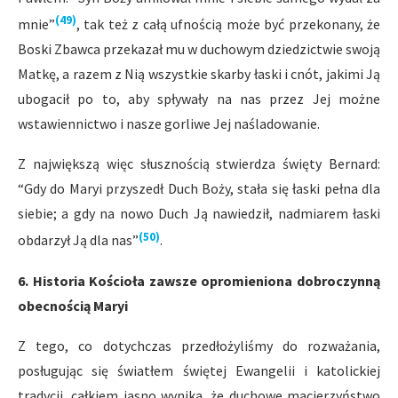
(49)
mnie”
, tak też z całą ufnością może być przekonany, że
Boski Zbawca przekazał mu w duchowym dziedzictwie swoją
Matkę, a razem z Nią wszystkie skarby łaski i cnót, jakimi Ją
ubogacił po to, aby spływały na nas przez Jej możne
wstawiennictwo i nasze gorliwe Jej naśladowanie.
Z największą więc słusznością stwierdza święty Bernard:
“Gdy do Maryi przyszedł Duch Boży, stała się łaski pełna dla
siebie; a gdy na nowo Duch Ją nawiedził, nadmiarem łaski
(50)
obdarzył Ją dla nas”
.
6. Historia Kościoła zawsze opromieniona dobroczynną
obecnością Maryi
Z tego, co dotychczas przedłożyliśmy do rozważania,
posługując się światłem świętej Ewangelii i katolickiej
tradycji, całkiem jasno wynika, że duchowe macierzyństwo