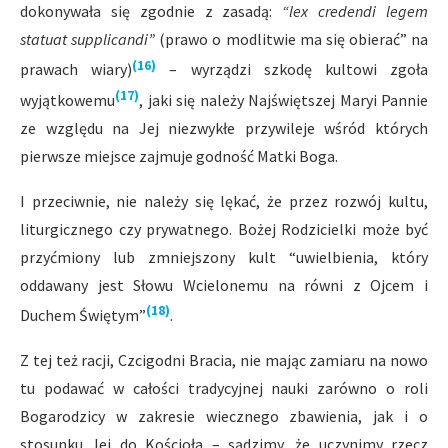
dokonywała się zgodnie z zasadą:
“lex credendi legem
statuat supplicandi”
(prawo o modlitwie ma się obierać” na
(16)
prawach wiary)
– wyrządzi szkodę kultowi zgoła
(17)
wyjątkowemu
, jaki się należy Najświętszej Maryi Pannie
ze względu na Jej niezwykłe przywileje wśród których
pierwsze miejsce zajmuje godność Matki Boga.
I przeciwnie, nie należy się lękać, że przez rozwój kultu,
liturgicznego czy prywatnego. Bożej Rodzicielki może być
przyćmiony lub zmniejszony kult “uwielbienia, który
oddawany jest Słowu Wcielonemu na równi z Ojcem i
(18)
Duchem Świętym”
.
Z tej też racji, Czcigodni Bracia, nie mając zamiaru na nowo
tu podawać w całości tradycyjnej nauki zarówno o roli
Bogarodzicy w zakresie wiecznego zbawienia, jak i o
stosunku Jej do Kościoła – sądzimy, że uczynimy rzecz