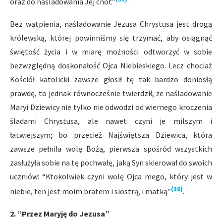
oraz do naśladowania Jej cnót”
.
Bez wątpienia, naśladowanie Jezusa Chrystusa jest drogą
królewską, której powinniśmy się trzymać, aby osiągnąć
świętość życia i w miarę możności odtworzyć w sobie
bezwzględną doskonałość Ojca Niebieskiego. Lecz chociaż
Kościół katolicki zawsze głosił tę tak bardzo doniosłą
prawdę, to jednak równocześnie twierdził, że naśladowanie
Maryi Dziewicy nie tylko nie odwodzi od wiernego kroczenia
śladami Chrystusa, ale nawet czyni je milszym i
łatwiejszym; bo przecież Najświętsza Dziewica, która
zawsze pełniła wolę Bożą, pierwsza spośród wszystkich
zasłużyła sobie na tę pochwałę, jaką Syn skierował do swoich
uczniów: “Ktokolwiek czyni wolę Ojca mego, który jest w
(36)
niebie, ten jest moim bratem i siostrą, i matką”
.
2. “Przez Maryję do Jezusa”