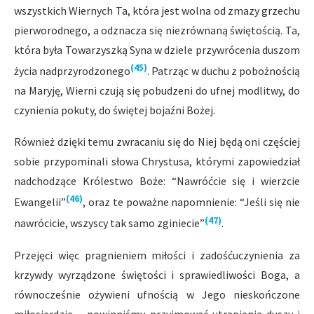
wszystkich Wiernych Ta, która jest wolna od zmazy grzechu
pierworodnego, a odznacza się niezrównaną świętością. Ta,
która była Towarzyszką Syna w dziele przywrócenia duszom
(45)
życia nadprzyrodzonego
. Patrząc w duchu z pobożnością
na Maryję, Wierni czują się pobudzeni do ufnej modlitwy, do
czynienia pokuty, do świętej bojaźni Bożej.
Również dzięki temu zwracaniu się do Niej będą oni częściej
sobie przypominali słowa Chrystusa, którymi zapowiedział
nadchodzące Królestwo Boże: “Nawróćcie się i wierzcie
(46)
Ewangelii”
, oraz te poważne napomnienie: “Jeśli się nie
(47)
nawrócicie, wszyscy tak samo zginiecie”
.
Przejęci więc pragnieniem miłości i zadośćuczynienia za
krzywdy wyrządzone świętości i sprawiedliwości Boga, a
równocześnie ożywieni ufnością w Jego nieskończone
miłosierdzie – powinniśmy przyjmować utrapienia duszy i