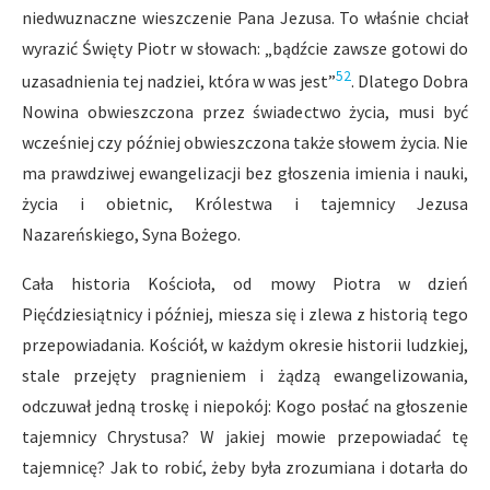
niedwuznaczne wieszczenie Pana Jezusa. To właśnie chciał
wyrazić Święty Piotr w słowach: „bądźcie zawsze gotowi do
52
uzasadnienia tej nadziei, która w was jest”
. Dlatego Dobra
Nowina obwieszczona przez świadectwo życia, musi być
wcześniej czy później obwieszczona także słowem życia. Nie
ma prawdziwej ewangelizacji bez głoszenia imienia i nauki,
życia i obietnic, Królestwa i tajemnicy Jezusa
Nazareńskiego, Syna Bożego.
Cała historia Kościoła, od mowy Piotra w dzień
Pięćdziesiątnicy i później, miesza się i zlewa z historią tego
przepowiadania. Kościół, w każdym okresie historii ludzkiej,
stale przejęty pragnieniem i żądzą ewangelizowania,
odczuwał jedną troskę i niepokój: Kogo posłać na głoszenie
tajemnicy Chrystusa? W jakiej mowie przepowiadać tę
tajemnicę? Jak to robić, żeby była zrozumiana i dotarła do