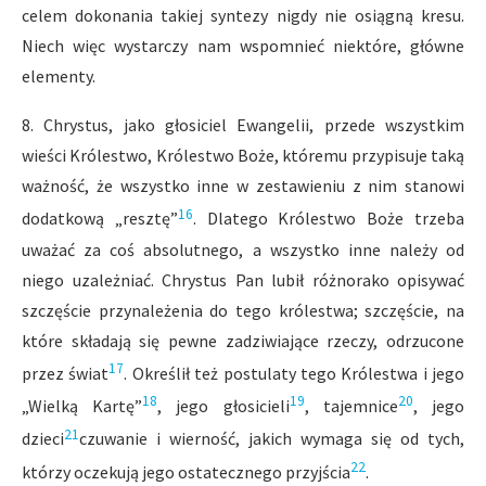
celem dokonania takiej syntezy nigdy nie osiągną kresu.
Niech więc wystarczy nam wspomnieć niektóre, główne
elementy.
8. Chrystus, jako głosiciel Ewangelii, przede wszystkim
wieści Królestwo, Królestwo Boże, któremu przypisuje taką
ważność, że wszystko inne w zestawieniu z nim stanowi
16
dodatkową „resztę”
. Dlatego Królestwo Boże trzeba
uważać za coś absolutnego, a wszystko inne należy od
niego uzależniać. Chrystus Pan lubił różnorako opisywać
szczęście przynależenia do tego królestwa; szczęście, na
które składają się pewne zadziwiające rzeczy, odrzucone
17
przez świat
. Określił też postulaty tego Królestwa i jego
18
19
20
„Wielką Kartę”
, jego głosicieli
, tajemnice
, jego
21
dzieci
czuwanie i wierność, jakich wymaga się od tych,
22
którzy oczekują jego ostatecznego przyjścia
.