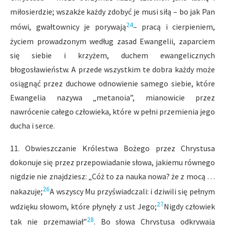
miłosierdzie; wszakże każdy zdobyć je musi siłą – bo jak Pan
24
mówi, gwałtownicy je porywają
– pracą i cierpieniem,
życiem prowadzonym według zasad Ewangelii, zaparciem
się siebie i krzyżem, duchem ewangelicznych
błogosławieństw. A przede wszystkim te dobra każdy może
osiągnąć przez duchowe odnowienie samego siebie, które
Ewangelia nazywa „metanoia”, mianowicie przez
nawrócenie całego człowieka, które w pełni przemienia jego
ducha i serce.
11. Obwieszczanie Królestwa Bożego przez Chrystusa
dokonuje się przez przepowiadanie słowa, jakiemu równego
nigdzie nie znajdziesz: „Cóż to za nauka nowa? że z mocą …
26
nakazuje;
A wszyscy Mu przyświadczali: i dziwili się pełnym
27
wdzięku słowom, które płynęły z ust Jego;
Nigdy człowiek
28
tak nie przemawiał”
. Bo słowa Chrystusa odkrywają