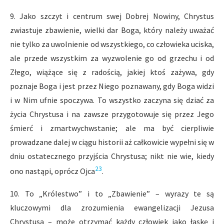
9. Jako szczyt i centrum swej Dobrej Nowiny, Chrystus
zwiastuje zbawienie, wielki dar Boga, który należy uważać
nie tylko za uwolnienie od wszystkiego, co człowieka uciska,
ale przede wszystkim za wyzwolenie go od grzechu i od
Złego, wiążące się z radością, jakiej ktoś zażywa, gdy
poznaje Boga i jest przez Niego poznawany, gdy Boga widzi
i w Nim ufnie spoczywa. To wszystko zaczyna się dziać za
życia Chrystusa i na zawsze przygotowuje się przez Jego
śmierć i zmartwychwstanie; ale ma być cierpliwie
prowadzane dalej w ciągu historii aż całkowicie wypełni się w
dniu ostatecznego przyjścia Chrystusa; nikt nie wie, kiedy
23
ono nastąpi, oprócz Ojca
.
10. To „Królestwo” i to „Zbawienie” – wyrazy te są
kluczowymi dla zrozumienia ewangelizacji Jezusa
Chrystusa – może otrzymać każdy człowiek jako łaskę i