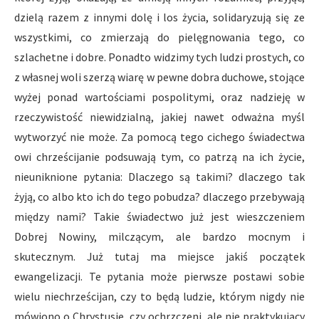
dzielą razem z innymi dolę i los życia, solidaryzują się ze
wszystkimi, co zmierzają do pielęgnowania tego, co
szlachetne i dobre. Ponadto widzimy tych ludzi prostych, co
z własnej woli szerzą wiarę w pewne dobra duchowe, stojące
wyżej ponad wartościami pospolitymi, oraz nadzieję w
rzeczywistość niewidzialną, jakiej nawet odważna myśl
wytworzyć nie może. Za pomocą tego cichego świadectwa
owi chrześcijanie podsuwają tym, co patrzą na ich życie,
nieuniknione pytania: Dlaczego są takimi? dlaczego tak
żyją, co albo kto ich do tego pobudza? dlaczego przebywają
między nami? Takie świadectwo już jest wieszczeniem
Dobrej Nowiny, milczącym, ale bardzo mocnym i
skutecznym. Już tutaj ma miejsce jakiś początek
ewangelizacji. Te pytania może pierwsze postawi sobie
wielu niechrześcijan, czy to będą ludzie, którym nigdy nie
mówiono o Chrystusie, czy ochrzczeni, ale nie praktykujący