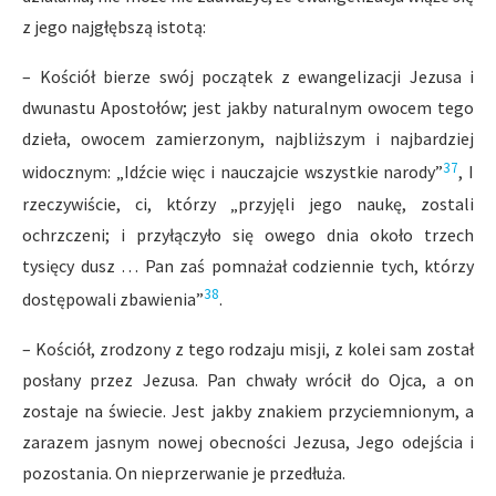
z jego najgłębszą istotą:
– Kościół bierze swój początek z ewangelizacji Jezusa i
dwunastu Apostołów; jest jakby naturalnym owocem tego
dzieła, owocem zamierzonym, najbliższym i najbardziej
37
widocznym: „Idźcie więc i nauczajcie wszystkie narody”
, I
rzeczywiście, ci, którzy „przyjęli jego naukę, zostali
ochrzczeni; i przyłączyło się owego dnia około trzech
tysięcy dusz … Pan zaś pomnażał codziennie tych, którzy
38
dostępowali zbawienia”
.
– Kościół, zrodzony z tego rodzaju misji, z kolei sam został
posłany przez Jezusa. Pan chwały wrócił do Ojca, a on
zostaje na świecie. Jest jakby znakiem przyciemnionym, a
zarazem jasnym nowej obecności Jezusa, Jego odejścia i
pozostania. On nieprzerwanie je przedłuża.