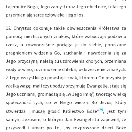
tajemnice Boga, Jego zamysł oraz Jego obietnice, i dlatego
przemieniają serce człowieka i jego los.
12. Chrystus dokonuje także obwieszczenia Królestwa za
pomocą niezliczonych znaków, które wzbudzają podziw u
rzesz, a równocześnie pociąga je do siebie, poruszane
pragnieniem widzenia Go, słuchania i nawrócenia się za
Jego przyczyną: należą tu uzdrowienia chorych, przemiana
wody w wino, rozmnożenie chleba, wskrzeszenie zmarłych.
Z tego wszystkiego powstaje znak, któremu On przypisuje
wielką wagę; mali czy ubodzy przyjmują Ewangelię, stają się
Jego uczniami, gromadzą się „w Jego imię”, tworząc wielką
społeczność tych, co w Niego wierzą. Bo Jezus, który
29
stwierdza: „muszę głosić Królestwo Boże”
, jest tym
samym Jezusem, o którym Jan Ewangelista zapewnił, że
przyszedł i umarł po to, „by rozproszone dzieci Boże