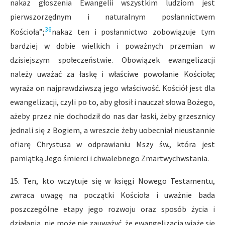
nakaz głoszenia Ewangelii wszystkim ludziom jest
pierwszorzędnym i naturalnym posłannictwem
36
Kościoła”;
nakaz ten i posłannictwo zobowiązuje tym
bardziej w dobie wielkich i poważnych przemian w
dzisiejszym społeczeństwie. Obowiązek ewangelizacji
należy uważać za łaskę i właściwe powołanie Kościoła;
wyraża on najprawdziwszą jego właściwość. Kościół jest dla
ewangelizacji, czyli po to, aby głosił i nauczał słowa Bożego,
ażeby przez nie dochodził do nas dar łaski, żeby grzesznicy
jednali się z Bogiem, a wreszcie żeby uobecniał nieustannie
ofiarę Chrystusa w odprawianiu Mszy św., która jest
pamiątką Jego śmierci i chwalebnego Zmartwychwstania.
15. Ten, kto wczytuje się w księgi Nowego Testamentu,
zwraca uwagę na początki Kościoła i uważnie bada
poszczególne etapy jego rozwoju oraz sposób życia i
działania, nie może nie zauważyć, że ewangelizacja wiąże się