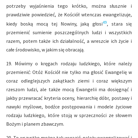
potrzeby wyjaśnienia tego krótko, można słusznie i
prawdziwie powiedzieć, że Kościół wtenczas ewangelizuje,
49
kiedy boską mocą tej Nowiny, jaką głosi
, stara się
przemienić sumienie poszczególnych ludzi i wszystkich
razem, potem także ich działalność, a wreszcie ich życie i
całe środowisko, w jakim się obracają.
19. Mówimy o kręgach rodzaju ludzkiego, które należy
przemienić: Otóż Kościół nie tylko ma głosić Ewangelię w
coraz odleglejszych zakątkach ziemi i coraz większym
rzeszom ludzi, ale także mocą Ewangelii ma dosięgnąć i
jakby przewracać kryteria oceny, hierarchię dóbr, postawy i
nawyki myślowe, bodźce postępowania i modele życiowe
rodzaju ludzkiego, które stoją w sprzeczności ze słowem
Bożym i planem zbawczym.
20. To wszystko można tak wyrazić: należy ewangelizować i