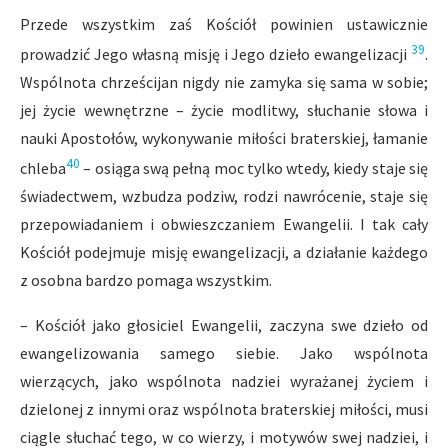
Przede wszystkim zaś Kościół powinien ustawicznie
39
prowadzić Jego własną misję i Jego dzieło ewangelizacji
.
Wspólnota chrześcijan nigdy nie zamyka się sama w sobie;
jej życie wewnętrzne – życie modlitwy, słuchanie słowa i
nauki Apostołów, wykonywanie miłości braterskiej, łamanie
40
chleba
– osiąga swą pełną moc tylko wtedy, kiedy staje się
świadectwem, wzbudza podziw, rodzi nawrócenie, staje się
przepowiadaniem i obwieszczaniem Ewangelii. I tak cały
Kościół podejmuje misję ewangelizacji, a działanie każdego
z osobna bardzo pomaga wszystkim.
– Kościół jako głosiciel Ewangelii, zaczyna swe dzieło od
ewangelizowania samego siebie. Jako wspólnota
wierzących, jako wspólnota nadziei wyrażanej życiem i
dzielonej z innymi oraz wspólnota braterskiej miłości, musi
ciągle słuchać tego, w co wierzy, i motywów swej nadziei, i