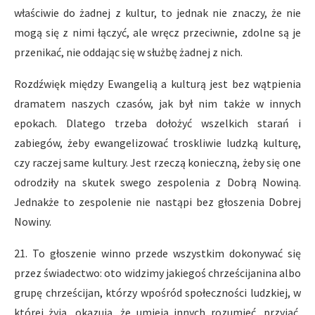
właściwie do żadnej z kultur, to jednak nie znaczy, że nie
mogą się z nimi łączyć, ale wręcz przeciwnie, zdolne są je
przenikać, nie oddając się w służbę żadnej z nich.
Rozdźwięk między Ewangelią a kulturą jest bez wątpienia
dramatem naszych czasów, jak był nim także w innych
epokach. Dlatego trzeba dołożyć wszelkich starań i
zabiegów, żeby ewangelizować troskliwie ludzką kulturę,
czy raczej same kultury. Jest rzeczą konieczną, żeby się one
odrodziły na skutek swego zespolenia z Dobrą Nowiną.
Jednakże to zespolenie nie nastąpi bez głoszenia Dobrej
Nowiny.
21. To głoszenie winno przede wszystkim dokonywać się
przez świadectwo: oto widzimy jakiegoś chrześcijanina albo
grupę chrześcijan, którzy wpośród społeczności ludzkiej, w
której żyją, okazują, że umieją innych rozumieć, przyjąć,