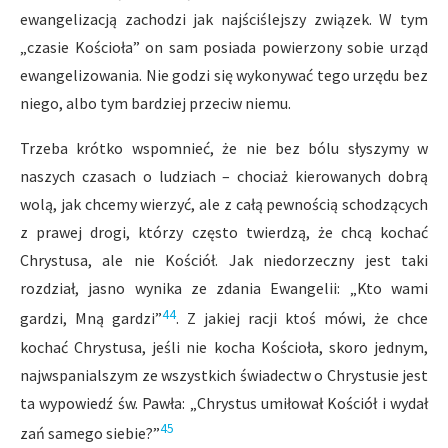
ewangelizacją zachodzi jak najściślejszy związek. W tym
„czasie Kościoła” on sam posiada powierzony sobie urząd
ewangelizowania. Nie godzi się wykonywać tego urzędu bez
niego, albo tym bardziej przeciw niemu.
Trzeba krótko wspomnieć, że nie bez bólu słyszymy w
naszych czasach o ludziach – chociaż kierowanych dobrą
wolą, jak chcemy wierzyć, ale z całą pewnością schodzących
z prawej drogi, którzy często twierdzą, że chcą kochać
Chrystusa, ale nie Kościół. Jak niedorzeczny jest taki
rozdział, jasno wynika ze zdania Ewangelii: „Kto wami
44
gardzi, Mną gardzi”
. Z jakiej racji ktoś mówi, że chce
kochać Chrystusa, jeśli nie kocha Kościoła, skoro jednym,
najwspanialszym ze wszystkich świadectw o Chrystusie jest
ta wypowiedź św. Pawła: „Chrystus umiłował Kościół i wydał
45
zań samego siebie?”