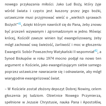
nowego przykazania miłości. Jako Lud Boży, który żyje
wśród świata i często jest kuszony przez jego bożki,
ustawicznie musi przyjmować wieść o „wielkich sprawach
41
Bożych”
, dzięki którym nawrócił się do Pana, żeby znowu
być przezeń wzywanym i zgromadzonym w jedno. Mówiąc
krócej, Kościół zawsze winien być ewangelizowany, żeby
mógł zachować swą świeżość, żarliwość i moc w głoszeniu
42
Ewangelii. Sobór Powszechny Watykański II wspomniał
, a
Synod Biskupów w roku 1974 mocno podjął na nowo ten
argument o Kościele, jako ewangelizującym siebie samego
poprzez ustawiczne nawracanie się i odnawianie, aby mógł
wiarygodnie ewangelizować świat.
– W Kościele został złożony depozyt Dobrej Nowiny, celem
głoszenia jej ludziom. Obietnice Nowego Przymierza,
spełnione w Jezusie Chrystusie, nauka Pana i Apostołów,