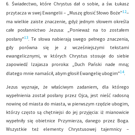
6. Świadectwo, które Chrystus dał o sobie, a św. Łukasz
12
przytacza w swej Ewangelii – „Muszę głosić Słowo Boże”
–
ma wielkie zaiste znaczenie, gdyż jednym słowem określa
całe posłannictwo Jezusa: „Ponieważ na to zostałem
13
posłany”
. Te słowa nabierają swego pełnego znaczenia,
gdy porówna się je z wcześniejszymi tekstami
ewangelicznymi, w których Chrystus stosuje do siebie
zapowiedź Izajasza proroka: „Duch Pański nade mną;
14
dlatego mnie namaścił, abym głosił Ewangelię ubogim”
.
Jezus wyznaje, że właściwym zadaniem, dla którego
wypełnienia został posłany przez Ojca, jest nieść radosną
nowinę od miasta do miasta, w pierwszym rzędzie ubogim,
którzy często są chętniejsi do jej przyjęcia: iż mianowicie
wypełniły się obietnice Przymierza, danego przez Boga.
Wszystkie też elementy Chrystusowej tajemnicy –