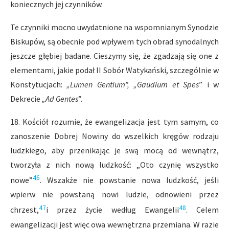
koniecznych jej czynników.
Te czynniki mocno uwydatnione na wspomnianym Synodzie
Biskupów, są obecnie pod wpływem tych obrad synodalnych
jeszcze głębiej badane. Cieszymy się, że zgadzają się one z
elementami, jakie podał II Sobór Watykański, szczególnie w
Konstytucjach:
„Lumen Gentium”, „Gaudium et Spes
” i w
Dekrecie
„Ad Gentes
”.
18. Kościół rozumie, że ewangelizacja jest tym samym, co
zanoszenie Dobrej Nowiny do wszelkich kręgów rodzaju
ludzkiego, aby przenikając je swą mocą od wewnątrz,
tworzyła z nich nową ludzkość: „Oto czynię wszystko
46
nowe”
. Wszakże nie powstanie nowa ludzkość, jeśli
wpierw nie powstaną nowi ludzie, odnowieni przez
47
48
chrzest,
i przez życie według Ewangelii
. Celem
ewangelizacji jest więc owa wewnętrzna przemiana. W razie