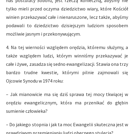
nas postulaty Soboru, jest rzeczą konieczną, abyśmy nie
tylko mieli przed oczyma dziedzictwo wiary, które Kościół
winien przekazywać całe i nienaruszone, lecz także, abyśmy
podawali to dziedzictwo dzisiejszym ludziom sposobem
możliwie jasnym i przekonywującym.
4. Na tej wierności względem orędzia, któremu służymy, a
także względem ludzi, którym winniśmy przekazywać je
całe i żywe, zasadza się sedno ewangelizacji. Stawia ona trzy
bardzo trudne kwestie, którymi pilnie zajmowali się
Ojcowie Synodu w 1974 roku:
– Jak mianowicie ma się dziś sprawa tej mocy tkwiącej w
orędziu ewangelicznym, która ma przenikać do głębin
sumienie człowieka?
– Do jakiego stopnia i jak ta moc Ewangelii skuteczna jest w
prawdziwym przemienianiu ludzi obecnego stulecia?