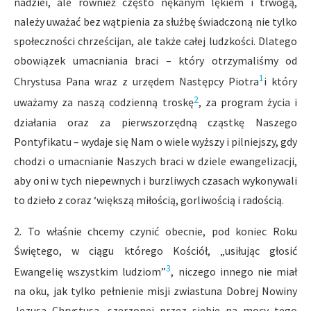
nadziei, ale również często nękanym lękiem i trwogą,
należy uważać bez wątpienia za służbę świadczoną nie tylko
społeczności chrześcijan, ale także całej ludzkości. Dlatego
obowiązek umacniania braci – który otrzymaliśmy od
1
Chrystusa Pana wraz z urzędem Następcy Piotra
i który
2
uważamy za naszą codzienną troskę
, za program życia i
działania oraz za pierwszorzędną cząstkę Naszego
Pontyfikatu – wydaje się Nam o wiele wyższy i pilniejszy, gdy
chodzi o umacnianie Naszych braci w dziele ewangelizacji,
aby oni w tych niepewnych i burzliwych czasach wykonywali
to dzieło z coraz ‘większą miłością, gorliwością i radością.
2. To właśnie chcemy czynić obecnie, pod koniec Roku
Świętego, w ciągu którego Kościół, „usiłując głosić
3
Ewangelię wszystkim ludziom”
, niczego innego nie miał
na oku, jak tylko pełnienie misji zwiastuna Dobrej Nowiny
Jezusa Chrystusa, szerzonej przez siebie na mocy tego