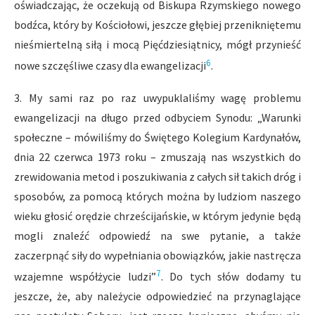
oświadczając, że oczekują od Biskupa Rzymskiego nowego
bodźca, który by Kościołowi, jeszcze głębiej przenikniętemu
nieśmiertelną siłą i mocą Pięćdziesiątnicy, mógł przynieść
6
nowe szczęśliwe czasy dla ewangelizacji
.
3. My sami raz po raz uwypuklaliśmy wagę problemu
ewangelizacji na długo przed odbyciem Synodu: „Warunki
społeczne – mówiliśmy do Świętego Kolegium Kardynałów,
dnia 22 czerwca 1973 roku – zmuszają nas wszystkich do
zrewidowania metod i poszukiwania z całych sił takich dróg i
sposobów, za pomocą których można by ludziom naszego
wieku głosić orędzie chrześcijańskie, w którym jedynie będą
mogli znaleźć odpowiedź na swe pytanie, a także
zaczerpnąć siły do wypełniania obowiązków, jakie nastręcza
7
wzajemne współżycie ludzi”
. Do tych słów dodamy tu
jeszcze, że, aby należycie odpowiedzieć na przynaglające