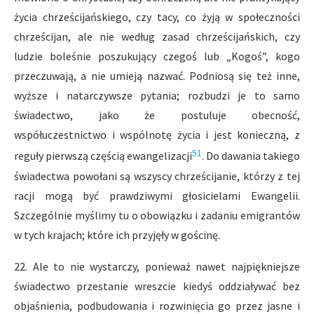
życia chrześcijańskiego, czy tacy, co żyją w społeczności
chrześcijan, ale nie według zasad chrześcijańskich, czy
ludzie boleśnie poszukujący czegoś lub „Kogoś”, kogo
przeczuwają, a nie umieją nazwać. Podniosą się też inne,
wyższe i natarczywsze pytania; rozbudzi je to samo
świadectwo, jako że postuluje obecność,
współuczestnictwo i wspólnotę życia i jest konieczną, z
51
reguły pierwszą częścią ewangelizacji
. Do dawania takiego
świadectwa powołani są wszyscy chrześcijanie, którzy z tej
racji mogą być prawdziwymi głosicielami Ewangelii.
Szczególnie myślimy tu o obowiązku i zadaniu emigrantów
w tych krajach; które ich przyjęły w gościnę.
22. Ale to nie wystarczy, ponieważ nawet najpiękniejsze
świadectwo przestanie wreszcie kiedyś oddziaływać bez
objaśnienia, podbudowania i rozwinięcia go przez jasne i