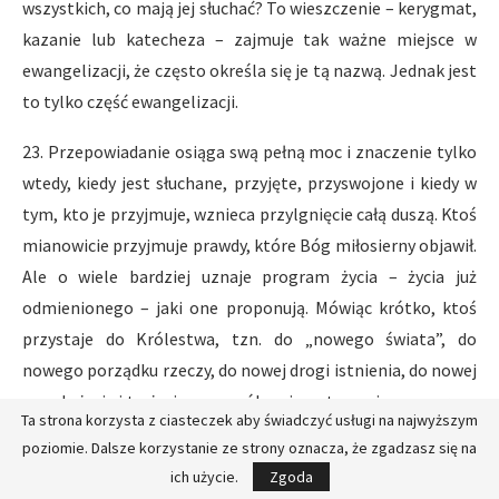
wszystkich, co mają jej słuchać? To wieszczenie – kerygmat,
kazanie lub katecheza – zajmuje tak ważne miejsce w
ewangelizacji, że często określa się je tą nazwą. Jednak jest
to tylko część ewangelizacji.
23. Przepowiadanie osiąga swą pełną moc i znaczenie tylko
wtedy, kiedy jest słuchane, przyjęte, przyswojone i kiedy w
tym, kto je przyjmuje, wznieca przylgnięcie całą duszą. Ktoś
mianowicie przyjmuje prawdy, które Bóg miłosierny objawił.
Ale o wiele bardziej uznaje program życia – życia już
odmienionego – jaki one proponują. Mówiąc krótko, ktoś
przystaje do Królestwa, tzn. do „nowego świata”, do
nowego porządku rzeczy, do nowej drogi istnienia, do nowej
zasady życia i to życia we wspólnocie, ustanowionego przez
Ta strona korzysta z ciasteczek aby świadczyć usługi na najwyższym
Ewangelię. Takie przystanie, którego nie można oderwać od
poziomie. Dalsze korzystanie ze strony oznacza, że zgadzasz się na
konkretów życia, ujawnia się w rzeczy samej przez
ich użycie.
Zgoda
dostrzegalne i dotykalne czyjeś wejście do społeczności