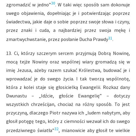
30
zgromadzić w jedno”
. W taki więc sposób sam dokonuje
swego objawienia, dopełniając je i potwierdzając poprzez
świadectwa, jakie daje o sobie poprzez swoje słowa i czyny,
przez znaki i cuda, a najbardziej przez swoja mękę i
31
zmartwychwstanie, przez posłanie Ducha Prawdy
.
13. Ci, którzy szczerym sercem przyjmują Dobrą Nowinę,
mocą tejże Nowiny oraz wspólnej wiary gromadzą się w
imię Jezusa, ażeby razem szukać Królestwa, budować je i
wprowadzać je do swego życia. I tak tworzą wspólnotę,
która z kolei staje się głosicielką Ewangelii. Rozkaz dany
Dwunastu – „Idźcie, głoście Ewangelię” – dotyczy
wszystkich chrześcijan, chociaż na różny sposób. To jest
przyczyną, dlaczego Piotr nazywa ich „ludem nabytym, aby
głosił potęgę tego, który z ciemności wezwał ich do swego
32
przedziwnego światła”
, mianowicie aby głosił te wielkie