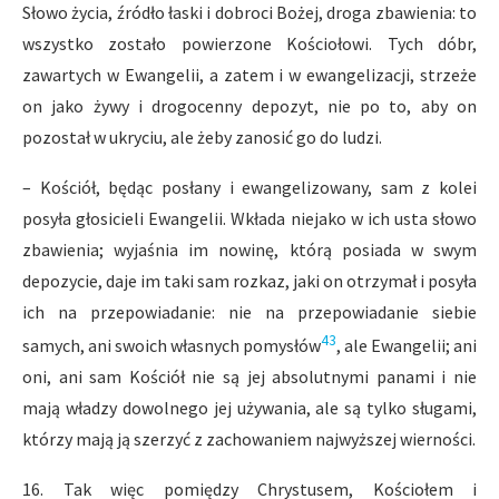
Słowo życia, źródło łaski i dobroci Bożej, droga zbawienia: to
wszystko zostało powierzone Kościołowi. Tych dóbr,
zawartych w Ewangelii, a zatem i w ewangelizacji, strzeże
on jako żywy i drogocenny depozyt, nie po to, aby on
pozostał w ukryciu, ale żeby zanosić go do ludzi.
– Kościół, będąc posłany i ewangelizowany, sam z kolei
posyła głosicieli Ewangelii. Wkłada niejako w ich usta słowo
zbawienia; wyjaśnia im nowinę, którą posiada w swym
depozycie, daje im taki sam rozkaz, jaki on otrzymał i posyła
ich na przepowiadanie: nie na przepowiadanie siebie
43
samych, ani swoich własnych pomysłów
, ale Ewangelii; ani
oni, ani sam Kościół nie są jej absolutnymi panami i nie
mają władzy dowolnego jej używania, ale są tylko sługami,
którzy mają ją szerzyć z zachowaniem najwyższej wierności.
16. Tak więc pomiędzy Chrystusem, Kościołem i