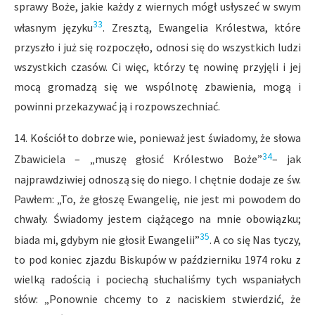
sprawy Boże, jakie każdy z wiernych mógł usłyszeć w swym
33
własnym języku
. Zresztą, Ewangelia Królestwa, które
przyszło i już się rozpoczęło, odnosi się do wszystkich ludzi
wszystkich czasów. Ci więc, którzy tę nowinę przyjęli i jej
mocą gromadzą się we wspólnotę zbawienia, mogą i
powinni przekazywać ją i rozpowszechniać.
14. Kościół to dobrze wie, ponieważ jest świadomy, że słowa
34
Zbawiciela – „muszę głosić Królestwo Boże”
– jak
najprawdziwiej odnoszą się do niego. I chętnie dodaje ze św.
Pawłem: „To, że głoszę Ewangelię, nie jest mi powodem do
chwały. Świadomy jestem ciążącego na mnie obowiązku;
35
biada mi, gdybym nie głosił Ewangelii”
. A co się Nas tyczy,
to pod koniec zjazdu Biskupów w październiku 1974 roku z
wielką radością i pociechą słuchaliśmy tych wspaniałych
słów: „Ponownie chcemy to z naciskiem stwierdzić, że