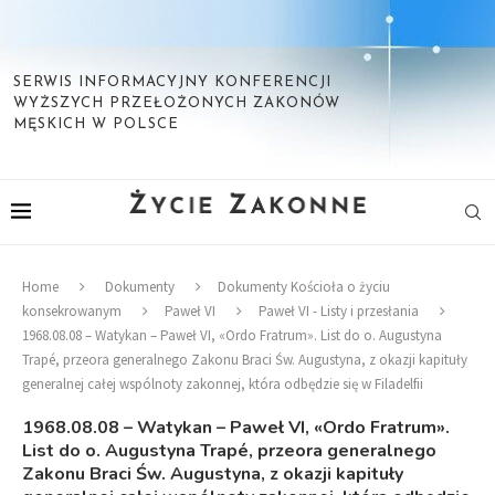
SERWIS INFORMACYJNY KONFERENCJI
WYŻSZYCH PRZEŁOŻONYCH ZAKONÓW
MĘSKICH W POLSCE
Home
Dokumenty
Dokumenty Kościoła o życiu
konsekrowanym
Paweł VI
Paweł VI - Listy i przesłania
1968.08.08 – Watykan – Paweł VI, «Ordo Fratrum». List do o. Augustyna
Trapé, przeora generalnego Zakonu Braci Św. Augustyna, z okazji kapituły
generalnej całej wspólnoty zakonnej, która odbędzie się w Filadelfii
1968.08.08 – Watykan – Paweł VI, «Ordo Fratrum».
List do o. Augustyna Trapé, przeora generalnego
Zakonu Braci Św. Augustyna, z okazji kapituły