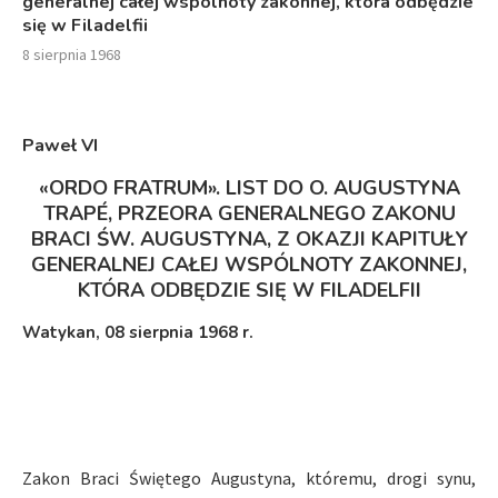
generalnej całej wspólnoty zakonnej, która odbędzie
się w Filadelfii
8 sierpnia 1968
Paweł VI
«
ORDO FRATRUM
»
. LIST DO O. AUGUSTYNA
TRAPÉ, PRZEORA GENERALNEGO ZAKONU
BRACI ŚW. AUGUSTYNA, Z OKAZJI KAPITUŁY
GENERALNEJ CAŁEJ WSPÓLNOTY ZAKONNEJ,
KTÓRA ODBĘDZIE SIĘ W FILADELFII
Watykan, 08 sierpnia 1968 r.
Zakon Braci Świętego Augustyna, któremu, drogi synu,