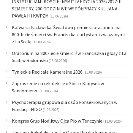
INSTYTUCJAMI KOŚCIELNYMI” IV EDYCJA 2026/2027: II
SEMESTRY, 200 GODZIN WE WSPÓŁPRACY KUL JANA
PAWŁA II i KWPZM
(15.06.2026)
Kalwaria Pacławska: Światowa premiera oratorium na
800-lecie śmierci św. Franciszka z artystami związanymi
z La Scalą
(13.08.2026)
Oratorium na 800-lecie śmierci św. Franciszka i głosy z La
Scali w Radomsku
(15.08.2026)
Tynieckie Recitale Kameralne 2026
(16.08.2026)
Zaproszenie na rekolekcje u Sióstr Klarysek w
Sandomierzu
(18.08.2026)
Psychoterapia grupowa dla osób konsekrowanych w
Fundacji INIGO
(1.09.2026)
Kongres Grup Modlitwy Ojca Pio w Tenczynie
(11.09.2026)
Tenczyn: Rekolekcje ze św. Ojcem Pio dla kapłanów i