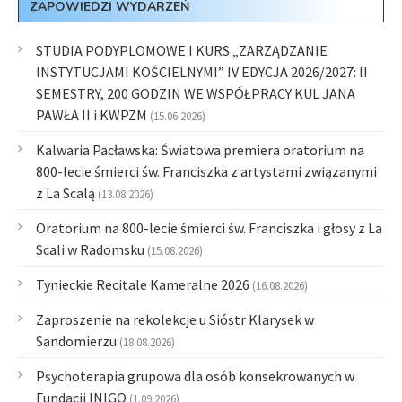
ZAPOWIEDZI WYDARZEŃ
STUDIA PODYPLOMOWE I KURS „ZARZĄDZANIE
INSTYTUCJAMI KOŚCIELNYMI” IV EDYCJA 2026/2027: II
SEMESTRY, 200 GODZIN WE WSPÓŁPRACY KUL JANA
PAWŁA II i KWPZM
(15.06.2026)
Kalwaria Pacławska: Światowa premiera oratorium na
800-lecie śmierci św. Franciszka z artystami związanymi
z La Scalą
(13.08.2026)
Oratorium na 800-lecie śmierci św. Franciszka i głosy z La
Scali w Radomsku
(15.08.2026)
Tynieckie Recitale Kameralne 2026
(16.08.2026)
Zaproszenie na rekolekcje u Sióstr Klarysek w
Sandomierzu
(18.08.2026)
Psychoterapia grupowa dla osób konsekrowanych w
Fundacji INIGO
(1.09.2026)