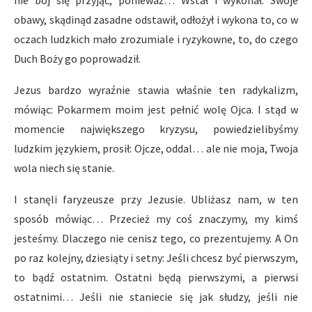
nie bój się przyjąć, ponieważ… Wstał i wykonał. Swoje
obawy, skądinąd zasadne odstawił, odłożył i wykona to, co w
oczach ludzkich mało zrozumiale i ryzykowne, to, do czego
Duch Boży go poprowadził.
Jezus bardzo wyraźnie stawia właśnie ten radykalizm,
mówiąc: Pokarmem moim jest pełnić wolę Ojca. I stąd w
momencie największego kryzysu, powiedzielibyśmy
ludzkim językiem, prosił: Ojcze, oddal… ale nie moja, Twoja
wola niech się stanie.
I stanęli faryzeusze przy Jezusie. Ubliżasz nam, w ten
sposób mówiąc… Przecież my coś znaczymy, my kimś
jesteśmy. Dlaczego nie cenisz tego, co prezentujemy. A On
po raz kolejny, dziesiąty i setny: Jeśli chcesz być pierwszym,
to bądź ostatnim. Ostatni będą pierwszymi, a pierwsi
ostatnimi… Jeśli nie staniecie się jak słudzy, jeśli nie