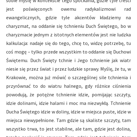
sobie myślę w kontekście tego spotkania, gdzie tyle treści
jest poświęconych owemu radykalizmowi rad
ewangelicznych, gdzie tyle akcentów kładziemy na
charyzmat, na oddanie się tchnieniu Duch Świętego, bo w
charyzmacie jednym z istotnych elementów jest nie ludzka
kalkulacja: nadaje się do tego, chcę to, widzę potrzebę, tu
coś mogę – tylko przede wszystkim to oddanie się Duchowi
Świętemu. Duch Święty tchnie i Jego tchnienie jak wiatr
niesie się przez świat i przez ludzkie sprawy. Myślę, że tu, w
Krakowie, można już mówić o szczególnej sile tchnienia i
przyrównać to do wiatru halnego, gdy różnice ciśnienia
powodują, że potężne tchnienie idzie, pomijając szczyty,
idzie dolinami, idzie halami i moc ma niezwykłą. Tchnienie
Ducha Świętego idzie w doliny, idzie w miejsca puste, idzie w
miejsca niewypełnione. Tam gdzie są skaliste szczyty, tam
wszystko trwa, to jest stabilne, ale tam, gdzie jest dolina,