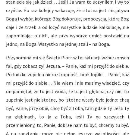
staniecie się jak dzieci… Jeśli Ja wam to uczyniłem i wy to
czyńcie. Po raz kolejny wskazuje, że istotna jest inicjatywa
Boga i wybór, którego Bóg dokonuje, propozycja, którą Bóg
daje i że trzeb a od łożyć wszystkie ludzkie kalkulacje, nie
zapominając o nich, ale przy wyborze umieć postawić na
jedno, na Boga. Wszystko na jednej szali – na Boga.
Przypomina mi się Święty Piotr w tej sytuacji wzburzonych
fal, gdy zobacz zyl Jezusa. – Panie, każ mi przyjść do siebie.
Po ludzku zupełna nieroztropność, brak logiki. – Panie, każ
mi przyjść do siebie… Nie wiem i nie musimy wiedzieć, czy
on pamiętał, że tu jest woda, że tu jest głębina, czy nie. To
zupełnie jest nieistotne, bo istotne wtedy było jedno: chcę
być, Panie, przy obie, chcę być z Tobą, tam gdzie Ty. Jeśli Ty
na głębinach, to ja z Tobą, jeśli Ty na szczytach i
przemieniony, to, Panie, dobrze nam tu być, chcemy tu być.
A na zapytanie, może nie pełne jeszcze wątpliwości, ale