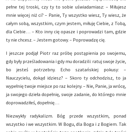
pełne tej troski, czy ty to sobie uświadamiasz: – Miłujesz
mnie więcej niż ci? – Panie, Ty wszystko wiesz, Ty wiesz, że
całym sobą, wszystkim, czym jestem, miłuję Ciebie, z Tobą,
dla Ciebie… – Kto inny cię opasze i poprowadzi tam, gdzie
ty nie chcesz. – Jestem gotowy. – Poprowadzę cię.
I jeszcze podjął Piotr raz próbę postąpienia po swojemu,
gdy były prześladowania i gdy mu doradzili: ratuj swoje życie,
bo jesteś potrzebny. Echo szatańskiej pokusy: –
Nauczycielu, dokąd idziesz? – Skoro ty odchodzisz, to ja
wypełnię twoje miejsce po raz kolejny. – Nie, Panie, ja wrócę,
ja swojego dzieła dopełnię, swoje zadanie, do którego mnie
doprowadziłeś, dopełnię…
Niezwykły radykalizm. Bóg przede wszystkim, ponad
wszystko i we wszystkim. W Bogu, dla Boga i z Bogiem. Tak