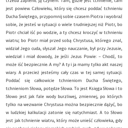
trzeba zaplenić ją czynem. Tam, gdzie jest tchnienie, tam
jest powiew. Człowieku, który się chcesz poddać tchnieniu
Ducha Świętego, przypomnij sobie czasem Piotra i wyobraź
sobie, że jesteś w sytuacji o wiele trudniejszej niż Piotr, bo
Piotr chciał iść po wodzie, a ty chcesz kroczyć w tchnieniu
wiatru; bo Piotr miał przed sobą Chrystusa, którego znal,
widział Jego cuda, słyszał Jego nauczanie, był przy Jezusie,
wiedział i miał dowody, że jeśli Jezus Powie: – Chodź, to
może iść bezpiecznie. A my? A ty i ja mamy tylko akt naszej
wiary. A przecież jesteśmy cały czas w tej samej sytuacji.
Poddać się całkowicie tchnieniom Ducha Świętego,
tchnieniom Słowa, potędze Słowa. To jest Księga Słowa i to
Słowo jest jak fale wody burzliwej, zmiennej, po których
tylko na wezwanie Chrystusa można bezpiecznie dążyć, bo
w ludzkiej kalkulacji zatonie się natychmiast. A to Słowo
jest jak tchnienie wiatru, który może unieść człowieka, gdy