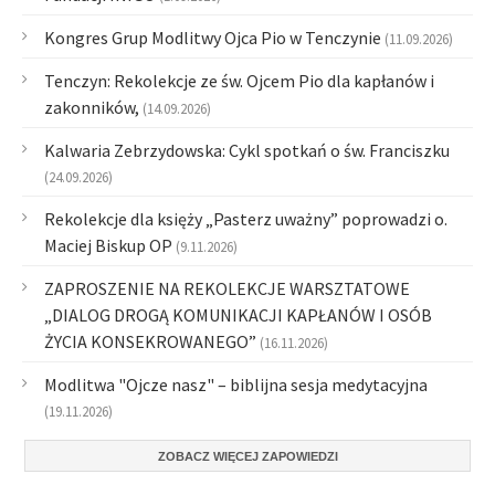
Kongres Grup Modlitwy Ojca Pio w Tenczynie
(11.09.2026)
Tenczyn: Rekolekcje ze św. Ojcem Pio dla kapłanów i
zakonników,
(14.09.2026)
Kalwaria Zebrzydowska: Cykl spotkań o św. Franciszku
(24.09.2026)
Rekolekcje dla księży „Pasterz uważny” poprowadzi o.
Maciej Biskup OP
(9.11.2026)
ZAPROSZENIE NA REKOLEKCJE WARSZTATOWE
„DIALOG DROGĄ KOMUNIKACJI KAPŁANÓW I OSÓB
ŻYCIA KONSEKROWANEGO”
(16.11.2026)
Modlitwa "Ojcze nasz" – biblijna sesja medytacyjna
(19.11.2026)
ZOBACZ WIĘCEJ ZAPOWIEDZI