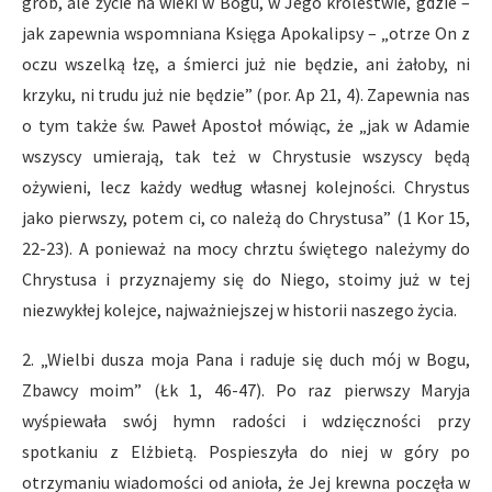
grób, ale życie na wieki w Bogu, w Jego królestwie, gdzie –
jak zapewnia wspomniana Księga Apokalipsy – „otrze On z
oczu wszelką łzę, a śmierci już nie będzie, ani żałoby, ni
krzyku, ni trudu już nie będzie” (por. Ap 21, 4). Zapewnia nas
o tym także św. Paweł Apostoł mówiąc, że „jak w Adamie
wszyscy umierają, tak też w Chrystusie wszyscy będą
ożywieni, lecz każdy według własnej kolejności. Chrystus
jako pierwszy, potem ci, co należą do Chrystusa” (1 Kor 15,
22-23). A ponieważ na mocy chrztu świętego należymy do
Chrystusa i przyznajemy się do Niego, stoimy już w tej
niezwykłej kolejce, najważniejszej w historii naszego życia.
2. „Wielbi dusza moja Pana i raduje się duch mój w Bogu,
Zbawcy moim” (Łk 1, 46-47). Po raz pierwszy Maryja
wyśpiewała swój hymn radości i wdzięczności przy
spotkaniu z Elżbietą. Pospieszyła do niej w góry po
otrzymaniu wiadomości od anioła, że Jej krewna poczęła w