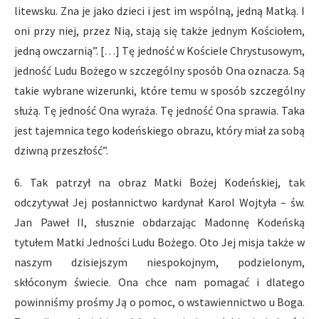
litewsku. Zna je jako dzieci i jest im wspólną, jedną Matką. I
oni przy niej, przez Nią, stają się także jednym Kościołem,
jedną owczarnią”. […] Tę jedność w Kościele Chrystusowym,
jedność Ludu Bożego w szczególny sposób Ona oznacza. Są
takie wybrane wizerunki, które temu w sposób szczególny
służą. Tę jedność Ona wyraża. Tę jedność Ona sprawia. Taka
jest tajemnica tego kodeńskiego obrazu, który miał za sobą
dziwną przeszłość”.
6. Tak patrzył na obraz Matki Bożej Kodeńskiej, tak
odczytywał Jej posłannictwo kardynał Karol Wojtyła – św.
Jan Paweł II, słusznie obdarzając Madonnę Kodeńską
tytułem Matki Jedności Ludu Bożego. Oto Jej misja także w
naszym dzisiejszym niespokojnym, podzielonym,
skłóconym świecie. Ona chce nam pomagać i dlatego
powinniśmy prośmy Ją o pomoc, o wstawiennictwo u Boga.