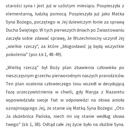
starości syna i jest już w szóstym miesiącu. Pospieszyła z
elementarną, ludzką pomocą. Pospieszyła już jako Matka
Syna Bożego, poczętego w Jej dziewiczym łonie za sprawą
Ducha Świętego. W tych pierwszych dniach po Zwiastowaniu
zaczęła sobie zdawać sprawę, że Wszechmocny uczynił Jej
„wielkie rzeczy”, za które „błogosławić ją będą wszystkie
pokolenia” (por. Łk 1, 48-49).
„Wielką rzeczą” był Boży plan zbawienia człowieka po
nieszczęsnym grzechu pierworodnym naszych prarodziców.
Ten plan ocalenia człowieczego losu wszedł w decydującą
fazę urzeczywistnienia w chwili, gdy Maryja z Nazaretu
wypowiedziała swoje fiat w odpowiedzi na słowa anioła
oznajmiającego Jej, że stanie się Matką Syna Bożego: „Oto
Ja służebnica Pańska, niech mi się stanie według słowa
twego” (Łk 1, 38). Odtąd całe Jej życie było na służbie Syna.