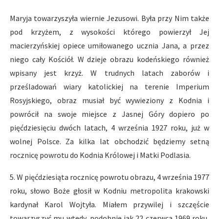
Maryja towarzyszyła wiernie Jezusowi. Była przy Nim także
pod krzyżem, z wysokości którego powierzył Jej
macierzyńskiej opiece umiłowanego ucznia Jana, a przez
niego cały Kościół. W dzieje obrazu kodeńskiego również
wpisany jest krzyż. W trudnych latach zaborów i
prześladowań wiary katolickiej na terenie Imperium
Rosyjskiego, obraz musiał być wywieziony z Kodnia i
powrócił na swoje miejsce z Jasnej Góry dopiero po
pięćdziesięciu dwóch latach, 4 września 1927 roku, już w
wolnej Polsce. Za kilka lat obchodzić będziemy setną
rocznicę powrotu do Kodnia Królowej i Matki Podlasia.
5. W pięćdziesiąta rocznicę powrotu obrazu, 4 września 1977
roku, słowo Boże głosił w Kodniu metropolita krakowski
kardynał Karol Wojtyła. Miałem przywilej i szczęście
towarzyszyć mu wtedy, podobnie jak 22 czerwca 1969 roku,