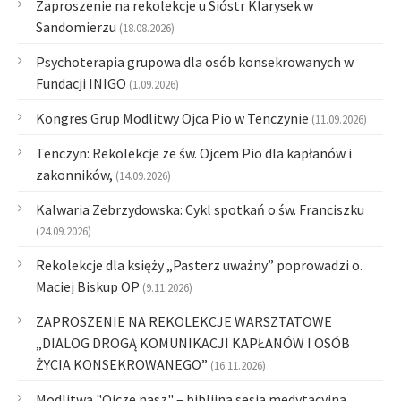
Zaproszenie na rekolekcje u Sióstr Klarysek w
Sandomierzu
(18.08.2026)
Psychoterapia grupowa dla osób konsekrowanych w
Fundacji INIGO
(1.09.2026)
Kongres Grup Modlitwy Ojca Pio w Tenczynie
(11.09.2026)
Tenczyn: Rekolekcje ze św. Ojcem Pio dla kapłanów i
zakonników,
(14.09.2026)
Kalwaria Zebrzydowska: Cykl spotkań o św. Franciszku
(24.09.2026)
Rekolekcje dla księży „Pasterz uważny” poprowadzi o.
Maciej Biskup OP
(9.11.2026)
ZAPROSZENIE NA REKOLEKCJE WARSZTATOWE
„DIALOG DROGĄ KOMUNIKACJI KAPŁANÓW I OSÓB
ŻYCIA KONSEKROWANEGO”
(16.11.2026)
Modlitwa "Ojcze nasz" – biblijna sesja medytacyjna