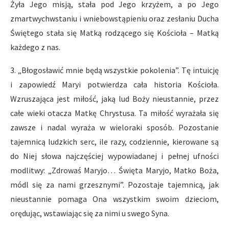
Żyła Jego misją, stała pod Jego krzyżem, a po Jego
zmartwychwstaniu i wniebowstąpieniu oraz zesłaniu Ducha
Świętego stała się Matką rodzącego się Kościoła – Matką
każdego z nas.
3. „Błogosławić mnie będą wszystkie pokolenia”. Tę intuicję
i zapowiedź Maryi potwierdza cała historia Kościoła.
Wzruszająca jest miłość, jaką lud Boży nieustannie, przez
całe wieki otacza Matkę Chrystusa. Ta miłość wyrażała się
zawsze i nadal wyraża w wieloraki sposób. Pozostanie
tajemnicą ludzkich serc, ile razy, codziennie, kierowane są
do Niej słowa najczęściej wypowiadanej i pełnej ufności
modlitwy: „Zdrowaś Maryjo… Święta Maryjo, Matko Boża,
módl się za nami grzesznymi”. Pozostaje tajemnicą, jak
nieustannie pomaga Ona wszystkim swoim dzieciom,
orędując, wstawiając się za nimi u swego Syna.