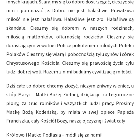
innych krajach. Starajmy się to dobro dostrzegać, cieszyć się
nim i pomnażać je. Dobro nie jest hałaśliwe. Prawdziwa
miłość nie jest hałaśliwa. Hałaśliwe jest zło. Hałaśliwe są
skandale. Cieszmy się dobrem w naszych rodzinach,
miłością małżonków, ofiarnością rodziców. Cieszmy się
dorastającym w wolnej Polsce pokoleniem młodych Polek i
Polaków. Cieszmy się wiarą i pobożnością tylu synów i córek
Chrystusowego Kościoła. Cieszmy się prawością życia tylu
ludzi dobrej woli. Razem z nimi budujmy cywilizację miłości.
Dziś całe to dobro chcemy złożyć, niczym żniwny wieniec, u
stóp Maryi – Matki Bożej Zielnej, dziękując za tegoroczne
plony, za trud rolników i wszystkich ludzi pracy. Prosimy
Matkę Bożą Kodeńską, by miała w swej opiece Papieża
Franciszka, cały Kościół Boży, naszą ojczyznę i świat cały.
Królowo i Matko Podlasia – módl się za nami!