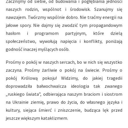
Zacznijmy od siebie, od budowania i pogłębiania jedności
naszych rodzin, wspólnot i środowisk. Szanujmy się
nawzajem. Twórzmy wspólnie dobro. Nie traćmy energii na
jałowe spory. Nie dajmy się zwodzić tym propagandowym
hasłom i programom partyjnym, które dzielą
społeczeństwo, wywołują napięcia i konflikty, poniżają
godność inaczej myślących osób.
Prośmy o pokój w naszych sercach, bo w nich się wszystko
zaczyna. Prośmy żarliwie o pokój na świecie. Prośmy o
pokój Królową pokoju! Widzimy, do jakiej tragedii
doprowadziła bałwochwalcza ideologia tak zwanego
„ruskiego świata”, odbierająca naszym braciom i siostrom
na Ukrainie ziemię, prawo do życia, do własnego języka i
kultury, siejąca śmierć i zniszczenie, budząca lęk przed
jeszcze większym kataklizmem.