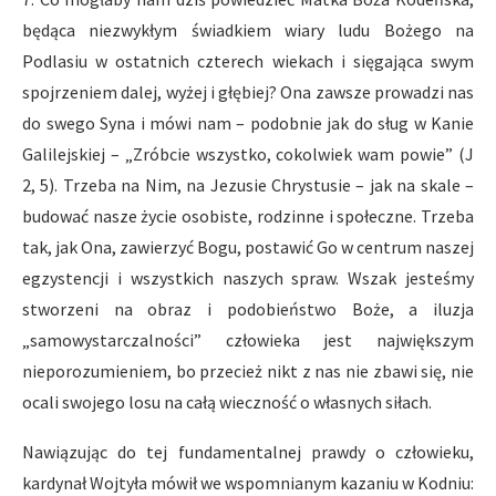
będąca niezwykłym świadkiem wiary ludu Bożego na
Podlasiu w ostatnich czterech wiekach i sięgająca swym
spojrzeniem dalej, wyżej i głębiej? Ona zawsze prowadzi nas
do swego Syna i mówi nam – podobnie jak do sług w Kanie
Galilejskiej – „Zróbcie wszystko, cokolwiek wam powie” (J
2, 5). Trzeba na Nim, na Jezusie Chrystusie – jak na skale –
budować nasze życie osobiste, rodzinne i społeczne. Trzeba
tak, jak Ona, zawierzyć Bogu, postawić Go w centrum naszej
egzystencji i wszystkich naszych spraw. Wszak jesteśmy
stworzeni na obraz i podobieństwo Boże, a iluzja
„samowystarczalności” człowieka jest największym
nieporozumieniem, bo przecież nikt z nas nie zbawi się, nie
ocali swojego losu na całą wieczność o własnych siłach.
Nawiązując do tej fundamentalnej prawdy o człowieku,
kardynał Wojtyła mówił we wspomnianym kazaniu w Kodniu: