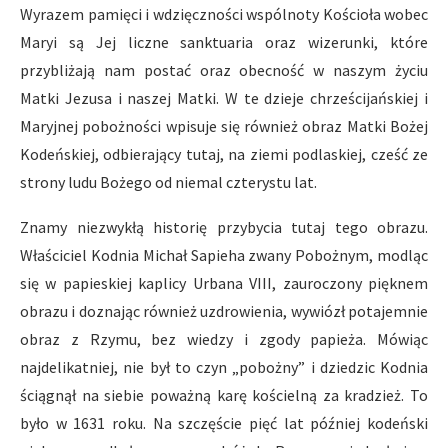
Wyrazem pamięci i wdzięczności wspólnoty Kościoła wobec
Maryi są Jej liczne sanktuaria oraz wizerunki, które
przybliżają nam postać oraz obecność w naszym życiu
Matki Jezusa i naszej Matki. W te dzieje chrześcijańskiej i
Maryjnej pobożności wpisuje się również obraz Matki Bożej
Kodeńskiej, odbierający tutaj, na ziemi podlaskiej, cześć ze
strony ludu Bożego od niemal czterystu lat.
Znamy niezwykłą historię przybycia tutaj tego obrazu.
Właściciel Kodnia Michał Sapieha zwany Pobożnym, modląc
się w papieskiej kaplicy Urbana VIII, zauroczony pięknem
obrazu i doznając również uzdrowienia, wywiózł potajemnie
obraz z Rzymu, bez wiedzy i zgody papieża. Mówiąc
najdelikatniej, nie był to czyn „pobożny” i dziedzic Kodnia
ściągnął na siebie poważną karę kościelną za kradzież. To
było w 1631 roku. Na szczęście pięć lat później kodeński