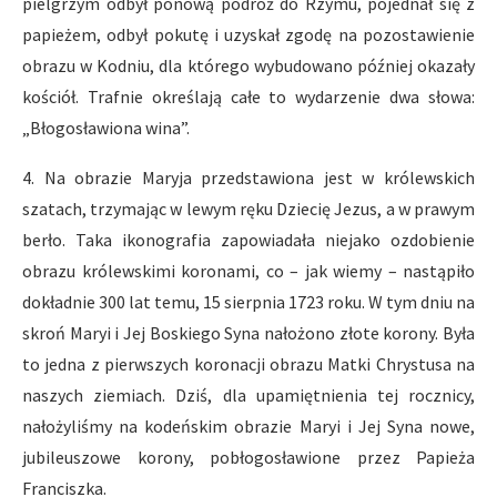
pielgrzym odbył ponową podróż do Rzymu, pojednał się z
papieżem, odbył pokutę i uzyskał zgodę na pozostawienie
obrazu w Kodniu, dla którego wybudowano później okazały
kościół. Trafnie określają całe to wydarzenie dwa słowa:
„Błogosławiona wina”.
4. Na obrazie Maryja przedstawiona jest w królewskich
szatach, trzymając w lewym ręku Dziecię Jezus, a w prawym
berło. Taka ikonografia zapowiadała niejako ozdobienie
obrazu królewskimi koronami, co – jak wiemy – nastąpiło
dokładnie 300 lat temu, 15 sierpnia 1723 roku. W tym dniu na
skroń Maryi i Jej Boskiego Syna nałożono złote korony. Była
to jedna z pierwszych koronacji obrazu Matki Chrystusa na
naszych ziemiach. Dziś, dla upamiętnienia tej rocznicy,
nałożyliśmy na kodeńskim obrazie Maryi i Jej Syna nowe,
jubileuszowe korony, pobłogosławione przez Papieża
Franciszka.