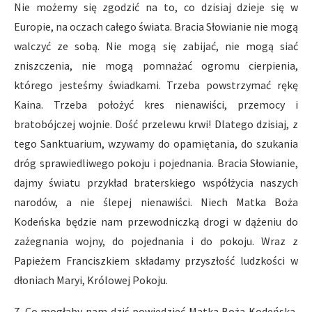
Nie możemy się zgodzić na to, co dzisiaj dzieje się w
Europie, na oczach całego świata. Bracia Słowianie nie mogą
walczyć ze sobą. Nie mogą się zabijać, nie mogą siać
zniszczenia, nie mogą pomnażać ogromu cierpienia,
którego jesteśmy świadkami. Trzeba powstrzymać rękę
Kaina. Trzeba położyć kres nienawiści, przemocy i
bratobójczej wojnie. Dość przelewu krwi! Dlatego dzisiaj, z
tego Sanktuarium, wzywamy do opamiętania, do szukania
dróg sprawiedliwego pokoju i pojednania. Bracia Słowianie,
dajmy światu przykład braterskiego współżycia naszych
narodów, a nie ślepej nienawiści. Niech Matka Boża
Kodeńska będzie nam przewodniczką drogi w dążeniu do
zażegnania wojny, do pojednania i do pokoju. Wraz z
Papieżem Franciszkiem składamy przyszłość ludzkości w
dłoniach Maryi, Królowej Pokoju.
7. Co mogłaby nam dziś powiedzieć Matka Boża Kodeńska,