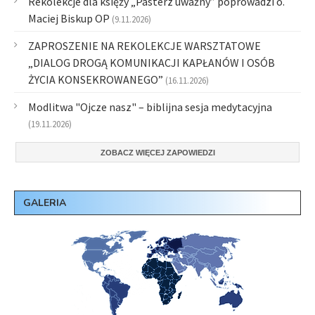
Rekolekcje dla księży „Pasterz uważny” poprowadzi o.
Maciej Biskup OP
(9.11.2026)
ZAPROSZENIE NA REKOLEKCJE WARSZTATOWE
„DIALOG DROGĄ KOMUNIKACJI KAPŁANÓW I OSÓB
ŻYCIA KONSEKROWANEGO”
(16.11.2026)
Modlitwa "Ojcze nasz" – biblijna sesja medytacyjna
(19.11.2026)
ZOBACZ WIĘCEJ ZAPOWIEDZI
GALERIA