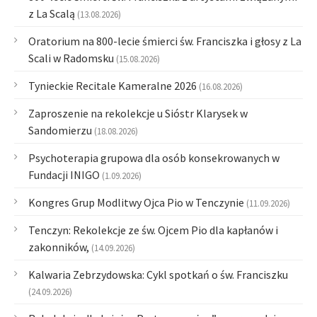
z La Scalą
(13.08.2026)
Oratorium na 800-lecie śmierci św. Franciszka i głosy z La
Scali w Radomsku
(15.08.2026)
Tynieckie Recitale Kameralne 2026
(16.08.2026)
Zaproszenie na rekolekcje u Sióstr Klarysek w
Sandomierzu
(18.08.2026)
Psychoterapia grupowa dla osób konsekrowanych w
Fundacji INIGO
(1.09.2026)
Kongres Grup Modlitwy Ojca Pio w Tenczynie
(11.09.2026)
Tenczyn: Rekolekcje ze św. Ojcem Pio dla kapłanów i
zakonników,
(14.09.2026)
Kalwaria Zebrzydowska: Cykl spotkań o św. Franciszku
(24.09.2026)