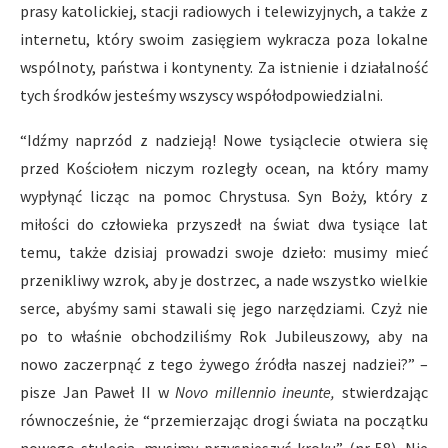
prasy katolickiej, stacji radiowych i telewizyjnych, a także z
internetu, który swoim zasięgiem wykracza poza lokalne
wspólnoty, państwa i kontynenty. Za istnienie i działalność
tych środków jesteśmy wszyscy współodpowiedzialni.
“Idźmy naprzód z nadzieją! Nowe tysiąclecie otwiera się
przed Kościołem niczym rozległy ocean, na który mamy
wypłynąć licząc na pomoc Chrystusa. Syn Boży, który z
miłości do człowieka przyszedł na świat dwa tysiące lat
temu, także dzisiaj prowadzi swoje dzieło: musimy mieć
przenikliwy wzrok, aby je dostrzec, a nade wszystko wielkie
serce, abyśmy sami stawali się jego narzędziami. Czyż nie
po to właśnie obchodziliśmy Rok Jubileuszowy, aby na
nowo zaczerpnąć z tego żywego źródła naszej nadziei?” –
pisze Jan Paweł II w
Novo millennio ineunte,
stwierdzając
równocześnie, że “przemierzając drogi świata na początku