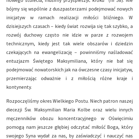
nowego stulecia, musimy przyspieszyć kroku” (nr 58). Nie
bójmy się wspólnie z duszpasterzami podejmować nowych
inicjatyw w ramach realizacji miłości bliźniego. W
dzisiejszych czasach – kiedy świat rozwija się tak szybko, a
rozwój duchowy często nie idzie w parze z rozwojem
technicznym, kiedy jest tak wiele obszarów i dziedzin
czekających na ewangelizację – powinniśmy naśladować
entuzjazm Świętego Maksymiliana, który nie bał się
podejmować nowatorskich jak na ówczesne czasy inicjatyw,
przemierzając odważnie i z miłością różne kraje i
kontynenty.
Rozpoczęliśmy okres Wielkiego Postu. Niech patron naszej
diecezji Św. Maksymilian Maria Kolbe oraz wielu innych
męczenników obozu koncentracyjnego w Oświęcimiu
pomogą nam jeszcze głębiej odczytać miłość Boga, który
swojego Syna wydał za nas, by zaświadczyć i nauczyć nas