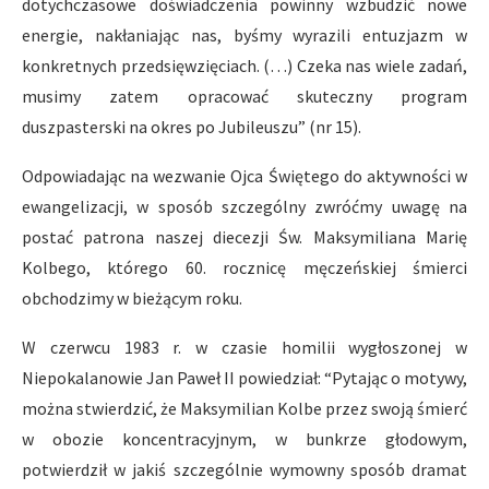
dotychczasowe doświadczenia powinny wzbudzić nowe
energie, nakłaniając nas, byśmy wyrazili entuzjazm w
konkretnych przedsięwzięciach. (…) Czeka nas wiele zadań,
musimy zatem opracować skuteczny program
duszpasterski na okres po Jubileuszu” (nr 15).
Odpowiadając na wezwanie Ojca Świętego do aktywności w
ewangelizacji, w sposób szczególny zwróćmy uwagę na
postać patrona naszej diecezji Św. Maksymiliana Marię
Kolbego, którego 60. rocznicę męczeńskiej śmierci
obchodzimy w bieżącym roku.
W czerwcu 1983 r. w czasie homilii wygłoszonej w
Niepokalanowie Jan Paweł II powiedział: “Pytając o motywy,
można stwierdzić, że Maksymilian Kolbe przez swoją śmierć
w obozie koncentracyjnym, w bunkrze głodowym,
potwierdził w jakiś szczególnie wymowny sposób dramat