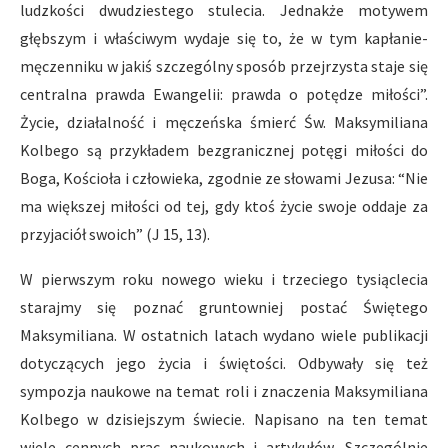
ludzkości dwudziestego stulecia. Jednakże motywem
głębszym i właściwym wydaje się to, że w tym kapłanie-
męczenniku w jakiś szczególny sposób przejrzysta staje się
centralna prawda Ewangelii: prawda o potędze miłości”.
Życie, działalność i męczeńska śmierć Św. Maksymiliana
Kolbego są przykładem bezgranicznej potęgi miłości do
Boga, Kościoła i człowieka, zgodnie ze słowami Jezusa: “Nie
ma większej miłości od tej, gdy ktoś życie swoje oddaje za
przyjaciół swoich” (J 15, 13).
W pierwszym roku nowego wieku i trzeciego tysiąclecia
starajmy się poznać gruntowniej postać Świętego
Maksymiliana. W ostatnich latach wydano wiele publikacji
dotyczących jego życia i świętości. Odbywały się też
sympozja naukowe na temat roli i znaczenia Maksymiliana
Kolbego w dzisiejszym świecie. Napisano na ten temat
wiele cennych prac naukowych i artykułów. Szczególnie