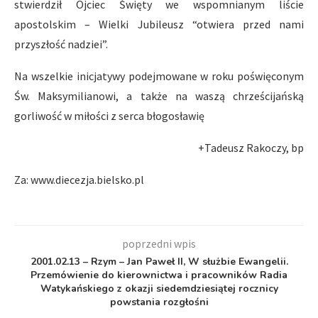
stwierdził Ojciec Święty we wspomnianym liście
apostolskim – Wielki Jubileusz “otwiera przed nami
przyszłość nadziei”.
Na wszelkie inicjatywy podejmowane w roku poświęconym
Św. Maksymilianowi, a także na waszą chrześcijańską
gorliwość w miłości z serca błogosławię
+Tadeusz Rakoczy, bp
Za: www.diecezja.bielsko.pl
poprzedni wpis
2001.02.13 – Rzym – Jan Paweł II, W służbie Ewangelii.
Przemówienie do kierownictwa i pracowników Radia
Watykańskiego z okazji siedemdziesiątej rocznicy
powstania rozgłośni