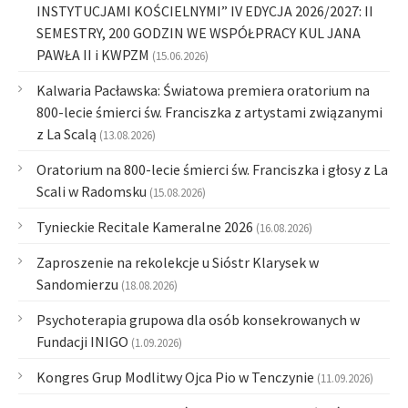
INSTYTUCJAMI KOŚCIELNYMI” IV EDYCJA 2026/2027: II
SEMESTRY, 200 GODZIN WE WSPÓŁPRACY KUL JANA
PAWŁA II i KWPZM
(15.06.2026)
Kalwaria Pacławska: Światowa premiera oratorium na
800-lecie śmierci św. Franciszka z artystami związanymi
z La Scalą
(13.08.2026)
Oratorium na 800-lecie śmierci św. Franciszka i głosy z La
Scali w Radomsku
(15.08.2026)
Tynieckie Recitale Kameralne 2026
(16.08.2026)
Zaproszenie na rekolekcje u Sióstr Klarysek w
Sandomierzu
(18.08.2026)
Psychoterapia grupowa dla osób konsekrowanych w
Fundacji INIGO
(1.09.2026)
Kongres Grup Modlitwy Ojca Pio w Tenczynie
(11.09.2026)