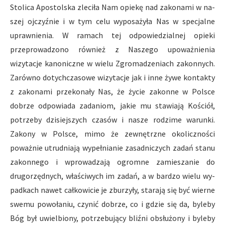
Stolica Apostolska zleciła Nam opiekę nad zakonami w na­
szej ojczyźnie i w tym celu wyposażyła Nas w specjalne
uprawnie­nia. W ramach tej odpowiedzialnej opieki
przeprowadzono rów­nież z Naszego upoważnienia
wizytacje kanoniczne w wielu Zgroma­dzeniach zakonnych.
Zarówno dotychczasowe wizytacje jak i inne żywe kontakty
z zakonami przekonały Nas, że życie zakonne w Pol­sce
dobrze odpowiada zadaniom, jakie mu stawiają Kościół,
potrze­by dzisiejszych czasów i nasze rodzime warunki.
Zakony w Polsce, mimo że zewnętrzne okoliczności
poważnie utrudniają wypełnianie zasadniczych zadań stanu
zakonnego i wprowadzają ogromne zamie­szanie do
drugorzędnych, właściwych im zadań, a w bardzo wielu wy­
padkach nawet całkowicie je zburzyły, starają się być wierne
swe­mu powołaniu, czynić dobrze, co i gdzie się da, byleby
Bóg był uwielbiony, potrzebujący bliźni obsłużony i byleby