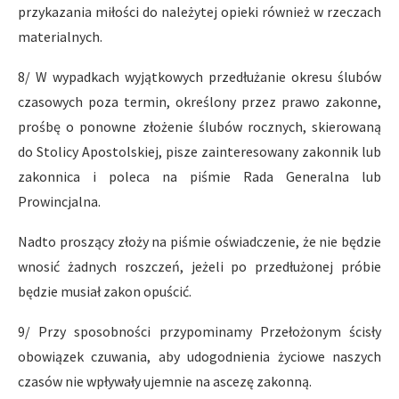
przykazania miłości do należytej opie­ki również w rzeczach
materialnych.
8/ W wypadkach wyjątkowych przedłużanie okresu ślubów
czaso­wych poza termin, określony przez prawo zakonne,
prośbę o ponowne złożenie ślubów rocznych, skierowaną
do Stolicy Apostolskiej, pisze zainteresowany zakonnik lub
zakonnica i poleca na piśmie Rada Ge­neralna lub
Prowincjalna.
Nadto proszący złoży na piśmie oświadczenie, że nie będzie
wnosić żadnych roszczeń, jeżeli po przedłużonej próbie
będzie musiał zakon opuścić.
9/ Przy sposobności przypominamy Przełożonym ścisły
obowią­zek czuwania, aby udogodnienia życiowe naszych
czasów nie wpływały ujemnie na ascezę zakonną.