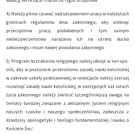
władcy, serce ojca i matki niż rygor urzędnika.
4/ Należy pilnie czuwać nad ustawieniem pracy w należytych
granicach regulaminu dnia zakonnego, aby uniknąć
przeciążenia pra­cą podwładnych i tym samym
niebezpieczeństwa narażania ich na utra­tę ducha
zakonnego i może nawet powołania zakonnego.
5/ Program kształcenia religijnego należy ułożyć w ten spo­
sób, aby w postulacie przerobiono zasady nauki katolickiej
w za­kresie szkoły podstawowej; w nowicjacie należy szerzej
rozwinąć zasady nauki katolickiej; w następnych zaś latach
życia zakonnego należy zwrócić szczególniejszą uwagę na
tematy bardziej związane z aktualnym życiem religijnym
naszych czasów i naszego społeczeństwa, zwłaszcza z
dziedziny apologetyki i teologii fundamentalnej /nauka o
Kościele Św./.