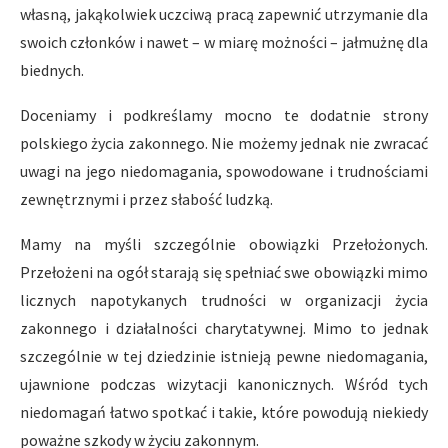
własną, jakąkol­wiek uczciwą pracą zapewnić utrzymanie dla
swoich członków i nawet – w miarę możności – jałmużnę dla
biednych.
Doceniamy i podkreślamy mocno te dodatnie strony
polskiego życia zakonnego. Nie możemy jednak nie zwracać
uwagi na jego nie­domagania, spowodowane i trudnościami
zewnętrznymi i przez słabość ludzką.
Mamy na myśli szczególnie obowiązki Przełożonych.
Przełożeni na ogół starają się spełniać swe obowiązki mimo
licznych napotyka­nych trudności w organizacji życia
zakonnego i działalności chary­tatywnej. Mimo to jednak
szczególnie w tej dziedzinie istnieją pew­ne niedomagania,
ujawnione podczas wizytacji kanonicznych. Wśród tych
niedomagań łatwo spotkać i takie, które powodują niekiedy
po­ważne szkody w życiu zakonnym.