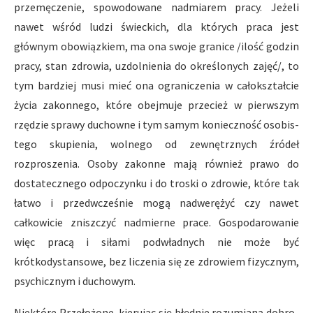
przemęczenie, spowodowane nadmiarem pracy. Jeżeli
nawet wśród ludzi świeckich, dla których praca jest
głównym obowiązkiem, ma ona swoje granice /ilość godzin
pracy, stan zdrowia, uzdolnienia do określonych zajęć/, to
tym bardziej musi mieć ona ogranicze­nia w całokształcie
życia zakonnego, które obejmuje przecież w pierwszym
rzędzie sprawy duchowne i tym samym konieczność osobis­
tego skupienia, wolnego od zewnętrznych źródeł
rozproszenia. Osoby zakonne mają również prawo do
dostatecznego odpoczynku i do troski o zdrowie, które tak
łatwo i przedwcześnie mogą nad­werężyć czy nawet
całkowicie zniszczyć nadmierne prace. Gospo­darowanie
więc pracą i siłami podwładnych nie może być
krótkodystansowe, bez liczenia się ze zdrowiem fizycznym,
psychicznym i duchowym.
Niektóre Przełożone, kierując się błędnie rozumianą dobro­