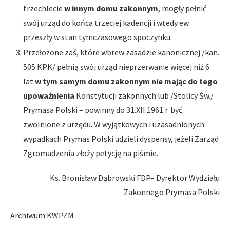
trzechlecie
w innym domu zakonnym
, mogły pełnić
swój urząd do końca trzeciej kadencji i wtedy ew.
przeszły w stan tymczasowego spoczynku.
Przełożone zaś, które wbrew zasadzie kanonicznej /kan.
505 KPK/ pełnią swój urząd nieprzerwanie więcej niż 6
lat
w tym samym domu zakonnym nie mając do tego
upoważnienia
Konstytucji zakonnych lub /Stolicy Św./
Prymasa Polski – powinny do 31.XII.1961 r. być
zwolnione z urzędu. W wyjątkowych i uzasadnionych
wypadkach Prymas Polski udzieli dyspensy, jeżeli Zarząd
Zgromadzenia złoży petycję na piśmie.
Ks. Bronisław Dąbrowski FDP– Dyrektor Wydziału
Zakonnego Prymasa Polski
Archiwum KWPZM