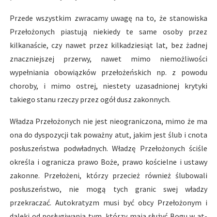
Przede wszystkim zwracamy uwagę na to, że stanowiska
Prze­łożonych piastują niekiedy te same osoby przez
kilkanaście, czy nawet przez kilkadziesiąt lat, bez żadnej
znaczniejszej przerwy, nawet mimo niemożliwości
wypełniania obowiązków przełożeńskich np. z powodu
choroby, i mimo ostrej, niestety uzasadnionej kry­tyki
takiego stanu rzeczy przez ogół dusz zakonnych.
Władza Przełożonych nie jest nieograniczona, mimo że ma
ona do dyspozycji tak poważny atut, jakim jest ślub i cnota
po­słuszeństwa podwładnych. Władzę Przełożonych ściśle
określa i ogranicza prawo Boże, prawo kościelne i ustawy
zakonne. Przełożeni, którzy przecież również ślubowali
posłuszeństwo, nie mogą tych granic swej władzy
przekraczać. Autokratyzm musi być obcy Przeło­żonym i
daleki od posługiwania tym, którzy mają służyć Bogu w at­