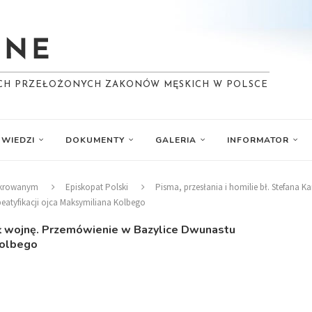
YCH PRZEŁOŻONYCH ZAKONÓW MĘSKICH W POLSCE
WIEDZI
DOKUMENTY
GALERIA
INFORMATOR
ekrowanym
Episkopat Polski
Pisma, przesłania i homilie bł. Stefana K
atyfikacji ojca Maksymiliana Kolbego
ał wojnę. Przemówienie w Bazylice Dwunastu
Kolbego