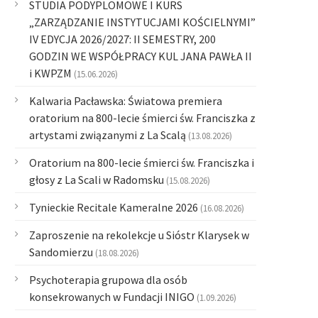
STUDIA PODYPLOMOWE I KURS
„ZARZĄDZANIE INSTYTUCJAMI KOŚCIELNYMI”
IV EDYCJA 2026/2027: II SEMESTRY, 200
GODZIN WE WSPÓŁPRACY KUL JANA PAWŁA II
i KWPZM
(15.06.2026)
Kalwaria Pacławska: Światowa premiera
oratorium na 800-lecie śmierci św. Franciszka z
artystami związanymi z La Scalą
(13.08.2026)
Oratorium na 800-lecie śmierci św. Franciszka i
głosy z La Scali w Radomsku
(15.08.2026)
Tynieckie Recitale Kameralne 2026
(16.08.2026)
Zaproszenie na rekolekcje u Sióstr Klarysek w
Sandomierzu
(18.08.2026)
Psychoterapia grupowa dla osób
konsekrowanych w Fundacji INIGO
(1.09.2026)