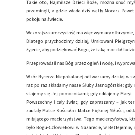
Takie oto, Najmilsze Dzieci Boże, można snuć myś
przeminęli, a gdzie włada dziś wątły Mocarz Pawe
pokoju na świecie.
Wczorajsza uroczystość ma więc wymiary olbrzymie, po
Dlatego przychodzimy dzisiaj, Umiłowani Pielgrzym
żyjecie, aby podziękować Bogu, że taką moc dał ludz
Przeprowadził nas Bóg przez ogień i wodę, i wyprowad
Wzór Rycerza Niepokalanej odtwarzamy dzisiaj w swoj
raz po raz składamy nasze Śluby Jasnogórskie; gdy 
stajemy się Jej pomocnikami; gdy oddajemy Maryi –
Powszechny i cały świat; gdy zapraszamy – jak ter
zaufały Matce Kościoła i Matce Piękniej Miłości, odd
miłującego macierzyństwa. Tego macierzyństwa, któ
było Bogu-Człowiekowi w Nazarecie, w Betlejemie, n