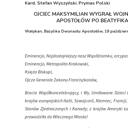
Kard. Stefan Wyszyński
,
Prymas Polski
OJCIEC MAKSYMILIAN WYGRAŁ WOJN
APOSTOŁÓW PO BEATYFIKA
Watykan, Bazylika Dwunastu Apostołów, 18 październ
Eminencjo, Najdostojniejszy nasz Współziomku, arcypas
Eminencjo, Metropolito Krakowski,
Księża Biskupi,
Ojcze Generale Zakonu Franciszkanów,
Bracia Współkoncelebrujący, i Wy, Umiłowane Dzieci B
krajów europejskich Italii, Szwajcarii, Niemiec, Francji
Stanów Zjednoczonych i Kanady; z krajów Ameryki Łaci
prowadziła do Wiecznego Miasta!