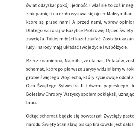
świat odzyskał pokój i jedność. I właśnie to coś inne
z niepamięci na czoło wysuwa się ojciec Maksymilian
które są przed nami. A przed nami, wbrew opiniom
Dlatego wczoraj w Bazylice Piotrowej Ojciec Święty
zwycięża. Takiej miłości kazał zaufać. Została ukaza
ludy i narody mają układać swoje życie i współżycie.
Rzecz znamienna, Najmilsi, że dla nas, Polaków, zos
schemat, którego pierwsze zarysy widzieliśmy w rok
grobie świętego Wojciecha, który życie swoje oddał z
Ojca Świętego Sylwestra II i dworu papieskiego, 
Bolesław Chrobry. Wszyscy społem poklękali, uznając: 
braci.
Odtąd schemat będzie się powtarzał. Zwycięży pasto
narodu. Święty Stanisław, biskup krakowski jest d