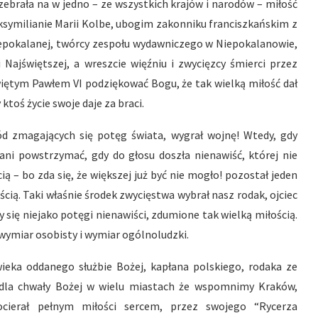
zebrała na w jedno – ze wszystkich krajów i narodów – miłość
symilianie Marii Kolbe, ubogim zakonniku franciszkańskim z
Niepokalanej, twórcy zespołu wydawniczego w Niepokalanowie,
Najświętszej, a wreszcie więźniu i zwycięzcy śmierci przez
iętym Pawłem VI podziękować Bogu, że tak wielką miłość dał
ktoś życie swoje daje za braci.
ód zmagających się potęg świata, wygrał wojnę! Wtedy, gdy
ani powstrzymać, gdy do głosu doszła nienawiść, której nie
ą – bo zda się, że większej już być nie mogło! pozostał jeden
cią. Taki właśnie środek zwycięstwa wybrał nasz rodak, ojciec
się niejako potęgi nienawiści, zdumione tak wielką miłością.
wymiar osobisty i wymiar ogólnoludzki.
eka oddanego służbie Bożej, kapłana polskiego, rodaka ze
ł dla chwały Bożej w wielu miastach że wspomnimy Kraków,
cierał pełnym miłości sercem, przez swojego “Rycerza