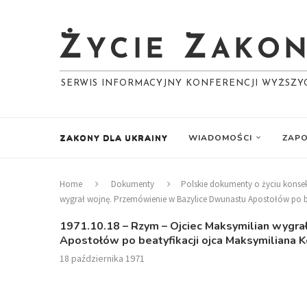
SERWIS INFORMACYJNY KONFERENCJI WYŻSZ
ZAKONY DLA UKRAINY
WIADOMOŚCI
ZAPO
Home
Dokumenty
Polskie dokumenty o życiu kons
wygrał wojnę. Przemówienie w Bazylice Dwunastu Apostołów po be
1971.10.18 – Rzym – Ojciec Maksymilian wygr
Apostołów po beatyfikacji ojca Maksymiliana 
18 października 1971