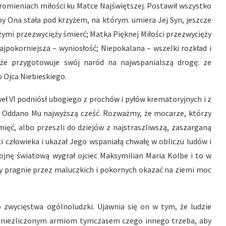
romieniach miłości ku Matce Najświętszej. Postawił wszystko
ażby Ona stała pod krzyżem, na którym. umiera Jej Syn, jeszcze
ymi przezwycięży śmierć; Matka Pięknej Miłości przezwycięży
ajpokorniejsza – wyniosłość; Niepokalana – wszelki rozkład i
, że przygotowuje swój naród na najwspanialszą drogę: ze
o Ojca Niebieskiego.
eł VI podniósł ubogiego z prochów i pyłów krematoryjnych i z
. Oddano Mu najwyższą cześć. Rozważmy, że mocarze, którzy
mięć, albo przeszli do dziejów z najstraszliwszą, zaszarganą
i człowieka i ukazał Jego wspaniałą chwałę w obliczu ludów i
jnę światową wygrał ojciec Maksymilian Maria Kolbe i to w
ry pragnie przez maluczkich i pokornych okazać na ziemi moc
o zwycięstwa ogólnoludzki. Ujawnia się on w tym, że ludzie
 niezliczonym armiom tymczasem czego innego trzeba, aby