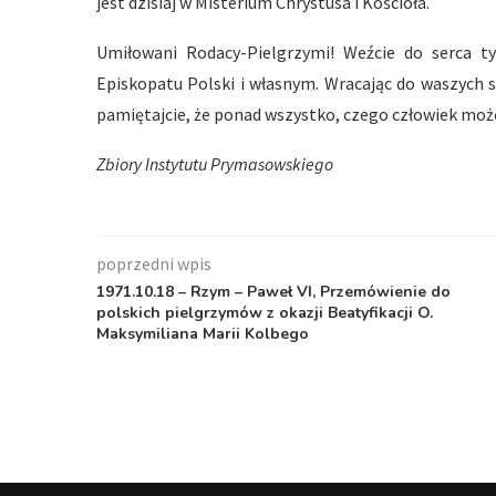
jest dzisiaj w Misterium Chrystusa i Kościoła.
Umiłowani Rodacy-Pielgrzymi! Weźcie do serca t
Episkopatu Polski i własnym. Wracając do waszych sz
pamiętajcie, że ponad wszystko, czego człowiek może
Zbiory Instytutu Prymasowskiego
poprzedni wpis
1971.10.18 – Rzym – Paweł VI, Przemówienie do
polskich pielgrzymów z okazji Beatyfikacji O.
Maksymiliana Marii Kolbego