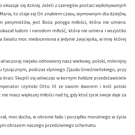
go okazuje się dzisiaj. Jeżeli z szeregów postaci wydobywanych
 Maria, to staje się On znakiem czasu, wymownym dla dziejów,
 pesymistów, jest Boża potęga miłości, która nie umiera.
 ukazał ludom i narodom miłość, która nie umiera i wszystko
na światu moc niedoceniona a jedynie zwycięska, w imię której
tał wczoraj niejako odnowiony nasz wiekowy, polski, milenijny
u tysiącznym, podczas słynnego Zjazdu Gnieźnieńskiego, przy
a braci. Skupili się wówczas w kornym hołdzie przedstawiciele
imperator rzymski Otto III ze swoim dworem i król polski
nie masz większej miłości nad tę, gdy ktoś życie swoje daje za
rał, moc ducha, w obronie ładu i porządku moralnego w życiu
alszym obrazem naszego przedziwnego schematu.