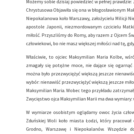
Możemy sobie dzisiaj powiedzieć w pełnej prawdzie: 
Chrystusowa Objawiła się ona w błogosławionym Mak
Niepokalanowa koło Warszawy, założycielu Milicji 
apostole Japonii, niezmordowanym czcicielu Matki 
miłość. Przyszliśmy do Romy, aby razem z Ojcem Św
człowiekowi, bo nie masz większej miłości nad tę, gdy 
Właściwie, to ojciec Maksymilian Maria Kolbe, wśr
zmagały się potężne moce, nie dające się ogarnąć 
można było przezwyciężyć większą jeszcze nienawiści
wybór: nienawiść przezwyciężyć większą jeszcze miłoś
Maksymilian Maria. Wobec tego przykładu zatrzymały 
Zwycięstwo ojca Maksymilian Marii ma dwa wymiary: 
W wymiarze osobistym oglądamy owoc życia człowi
Zduńskiej Woli koło miasta Łodzi, który pracowa
Grodno, Warszawę i Niepokalanów. Wszędzie do