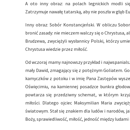
A oto inny obraz: na polach legnickich modli si
Zatrzymuje nawałę tatarską, aby nie poszła w głąb Eur
Inny obraz: Sobór Konstancjeński. W obliczu Sobor
bronić zasady: nie mieczem walczy się o Chrystusa, al
Brudzewa, zwyciężyli wysłannicy Polski, którzy umi
Chrystusa wiedzie przez miłość.
Od wczoraj mamy najnowszy przykład i najwspanialsz
mały Dawid, zmagający się z potężnym Goliatem. Goli
kamyczków z potoku i w imię Pana Zastępów wyszedł
Oświęcimiu, na kamiennej posadzce bunkra głodowe
powtarza się przedziwny schemat, w którym krzyż
miłości. Dlatego ojciec Maksymilian Maria zwycię
światowym. Stał się znakiem dla ludów i narodów, j
Boży, sprawiedliwość, miłość, jedność między ludami 