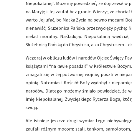
Niepokalanej”. Możemy powiedzieć, że dojrzewał w p
na Maryję i Jej zaufał bez granic. Wierzył, że choci
warto Jej ufać, bo Matka Życia na pewno mocami Boż
nienawiść; Służebnica Pańska przezwycięży pychę; N
nieład moralny. Naśladując Niepokalaną wiedział
Służebnicą Pańską do Chrystusa, a za Chrystusem – d
Wczoraj w obliczu ludów i narodów Ojciec Święty Paw
książętami “na ławie posadził” w Królestwie Bożym
zmagali się w tej potwornej wojnie, poszli w niepa
opinią. Natomiast Kościół Boży wydobył z niepamięc
narodów. Dlatego możemy śmiało powiedzieć, że wo
imię Niepokalanej, Zwycięskiego Rycerza Boga, któ
swoją.
Ale istnieje jeszcze drugi wymiar tego niebywałeg
zaufali różnym mocom: stali, tankom, samolotom,