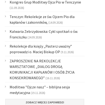
Kongres Grup Modlitwy Ojca Pio w Tenczynie
(11.09.2026)
Tenczyn: Rekolekcje ze św. Ojcem Pio dla
kapłanów i zakonników,
(14.09.2026)
Kalwaria Zebrzydowska: Cykl spotkań o św.
Franciszku
(24.09.2026)
Rekolekcje dla księży „Pasterz uważny”
poprowadzi o. Maciej Biskup OP
(9.11.2026)
ZAPROSZENIE NA REKOLEKCJE
WARSZTATOWE „DIALOG DROGĄ
KOMUNIKACJI KAPŁANÓW I OSÓB ŻYCIA
KONSEKROWANEGO”
(16.11.2026)
Modlitwa "Ojcze nasz" – biblijna sesja
medytacyjna
(19.11.2026)
ZOBACZ WIĘCEJ ZAPOWIEDZI