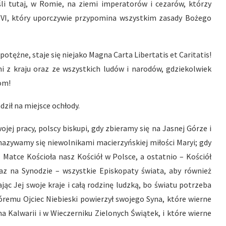
li tutaj, w Romie, na ziemi imperatorów i cezarów, którzy
ł VI, który uporczywie przypomina wszystkim zasady Bożego
tężne, staje się niejako Magna Carta Libertatis et Caritatis!
i z kraju oraz ze wszystkich ludów i narodów, gdziekolwiek
iom!
ził na miejsce ochłody.
ej pracy, polscy biskupi, gdy zbieramy się na Jasnej Górze i
nazywamy się niewolnikami macierzyńskiej miłości Maryi; gdy
 Matce Kościoła nasz Kościół w Polsce, a ostatnio – Kościół
az na Synodzie – wszystkie Episkopaty świata, aby również
ając Jej swoje kraje i całą rodzinę ludzką, bo światu potrzeba
remu Ojciec Niebieski powierzył swojego Syna, które wierne
a Kalwarii i w Wieczerniku Zielonych Świątek, i które wierne