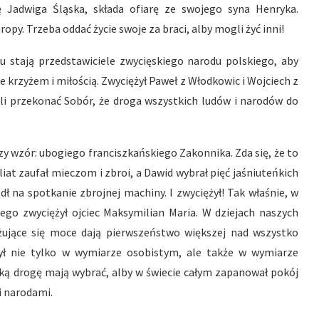
ę Jadwiga Śląska, składa ofiarę ze swojego syna Henryka.
opy. Trzeba oddać życie swoje za braci, alby mogli żyć inni!
u stają przedstawiciele zwycięskiego narodu polskiego, aby
e krzyżem i miłością. Zwyciężył Paweł z Włodkowic i Wojciech z
eli przekonać Sobór, że droga wszystkich ludów i narodów do
y wzór: ubogiego franciszkańskiego Zakonnika. Zda się, że to
at zaufał mieczom i zbroi, a Dawid wybrał pięć jaśniuteńkich
 na spotkanie zbrojnej machiny. I zwyciężył! Tak właśnie, w
go zwyciężył ojciec Maksymilian Maria. W dziejach naszych
ujące się moce dają pierwszeństwo większej nad wszystko
żył nie tylko w wymiarze osobistym, ale także w wymiarze
aką drogę mają wybrać, alby w świecie całym zapanował pokój
i narodami.