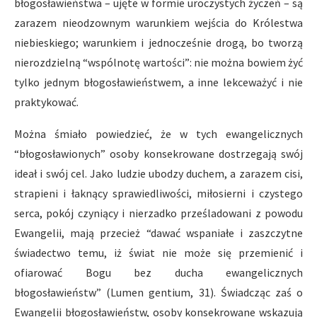
błogosławieństwa – ujęte w formie uroczystych życzeń – są
zarazem nieodzownym warunkiem wejścia do Królestwa
niebieskiego; warunkiem i jednocześnie drogą, bo tworzą
nierozdzielną “wspólnotę wartości”: nie można bowiem żyć
tylko jednym błogosławieństwem, a inne lekceważyć i nie
praktykować.
Można śmiało powiedzieć, że w tych ewangelicznych
“błogosławionych” osoby konsekrowane dostrzegają swój
ideał i swój cel. Jako ludzie ubodzy duchem, a zarazem cisi,
strapieni i łaknący sprawiedliwości, miłosierni i czystego
serca, pokój czyniący i nierzadko prześladowani z powodu
Ewangelii, mają przecież “dawać wspaniałe i zaszczytne
świadectwo temu, iż świat nie może się przemienić i
ofiarować Bogu bez ducha ewangelicznych
błogosławieństw” (Lumen gentium, 31). Świadcząc zaś o
Ewangelii błogosławieństw, osoby konsekrowane wskazują