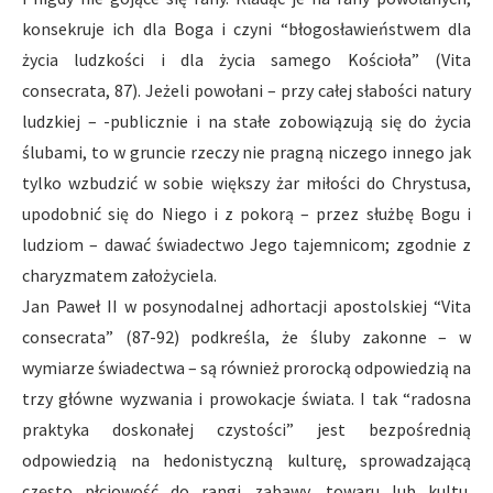
konsekruje ich dla Boga i czyni “błogosławieństwem dla
życia ludzkości i dla życia samego Kościoła” (Vita
consecrata, 87). Jeżeli powołani – przy całej słabości natury
ludzkiej – -publicznie i na stałe zobowiązują się do życia
ślubami, to w gruncie rzeczy nie pragną niczego innego jak
tylko wzbudzić w sobie większy żar miłości do Chrystusa,
upodobnić się do Niego i z pokorą – przez służbę Bogu i
ludziom – dawać świadectwo Jego tajemnicom; zgodnie z
charyzmatem założyciela.
Jan Paweł II w posynodalnej adhortacji apostolskiej “Vita
consecrata” (87-92) podkreśla, że śluby zakonne – w
wymiarze świadectwa – są również prorocką odpowiedzią na
trzy główne wyzwania i prowokacje świata. I tak “radosna
praktyka doskonałej czystości” jest bezpośrednią
odpowiedzią na hedonistyczną kulturę, sprowadzającą
często płciowość do rangi zabawy, towaru lub kultu.