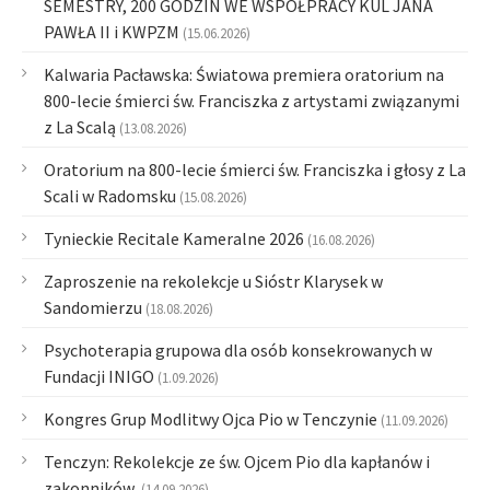
SEMESTRY, 200 GODZIN WE WSPÓŁPRACY KUL JANA
PAWŁA II i KWPZM
(15.06.2026)
Kalwaria Pacławska: Światowa premiera oratorium na
800-lecie śmierci św. Franciszka z artystami związanymi
z La Scalą
(13.08.2026)
Oratorium na 800-lecie śmierci św. Franciszka i głosy z La
Scali w Radomsku
(15.08.2026)
Tynieckie Recitale Kameralne 2026
(16.08.2026)
Zaproszenie na rekolekcje u Sióstr Klarysek w
Sandomierzu
(18.08.2026)
Psychoterapia grupowa dla osób konsekrowanych w
Fundacji INIGO
(1.09.2026)
Kongres Grup Modlitwy Ojca Pio w Tenczynie
(11.09.2026)
Tenczyn: Rekolekcje ze św. Ojcem Pio dla kapłanów i
zakonników,
(14.09.2026)