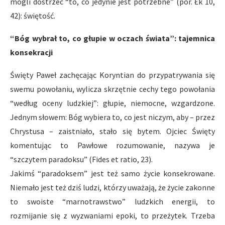
mogli dostrzec “to, co jedynie jest potrzebne” (por. Łk 10,
42): świętość.
“Bóg wybrał to, co głupie w oczach świata”: tajemnica
konsekracji
Święty Paweł zachęcając Koryntian do przypatrywania się
swemu powołaniu, wylicza skrzętnie cechy tego powołania
“według oceny ludzkiej”: głupie, niemocne, wzgardzone.
Jednym słowem: Bóg wybiera to, co jest niczym, aby – przez
Chrystusa – zaistniało, stało się bytem. Ojciec Święty
komentując to Pawłowe rozumowanie, nazywa je
“szczytem paradoksu” (Fides et ratio, 23).
Jakimś “paradoksem” jest też samo życie konsekrowane.
Niemało jest też dziś ludzi, którzy uważają, że życie zakonne
to swoiste “marnotrawstwo” ludzkich energii, to
rozmijanie się z wyzwaniami epoki, to przeżytek. Trzeba