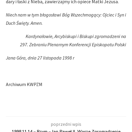
dary i łaski z Nieba, zawierzajmy ich opiece Matki Jezusa.
Niech nam w tym błogosławi Bóg Wszechmogący: Ojciec i Syn i
Duch Święty. Amen.
Kardynałowie, Arcybiskupi i Biskupi zgromadzeni na
297. Zebraniu Plenarnym Konferencji Episkopatu Polski
Jana Góra, dnia 27 listopada 1998 r
Archiwum KWPZM
poprzedni wpis
1998.11.14 – Rzym – Jan Paweł II, Wasze Zgromadzenie