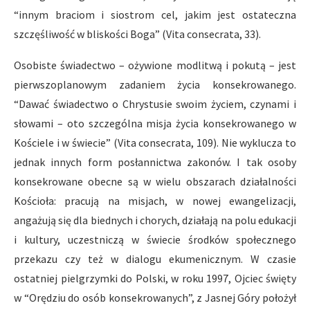
“innym braciom i siostrom cel, jakim jest ostateczna
szczęśliwość w bliskości Boga” (Vita consecrata, 33).
Osobiste świadectwo – ożywione modlitwą i pokutą – jest
pierwszoplanowym zadaniem życia konsekrowanego.
“Dawać świadectwo o Chrystusie swoim życiem, czynami i
słowami – oto szczególna misja życia konsekrowanego w
Kościele i w świecie” (Vita consecrata, 109). Nie wyklucza to
jednak innych form posłannictwa zakonów. I tak osoby
konsekrowane obecne są w wielu obszarach działalności
Kościoła: pracują na misjach, w nowej ewangelizacji,
angażują się dla biednych i chorych, działają na polu edukacji
i kultury, uczestniczą w świecie środków społecznego
przekazu czy też w dialogu ekumenicznym. W czasie
ostatniej pielgrzymki do Polski, w roku 1997, Ojciec święty
w “Orędziu do osób konsekrowanych”, z Jasnej Góry położył