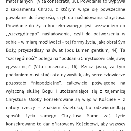
materialnych” (Vita consecrata, 30). Powołanie to wypływa
z sakramentu Chrztu, z którym wiąże się powszechne
powołanie do świętości, czyli do naśladowania Chrystusa.
Powołanie do życia konsekrowanego jest wezwaniem do
,.,szczególnego” naśladowania, czyli do odtworzenia w
sobie – w miarę możliwości – tej formy życia, jaką obrał Syn
Boży, przyszedłszy na świat (por. Lumen gentium, 44). Ta
“szczególność” polega na “poddaniu Chrystusowi całej swej
egzystencji” (Vita consecrata, 16). Rzecz jasna, za tym
poddaniem musi stać totalny wysiłek, aby serce człowiecze
pozostało “niepodzielne”, całkowicie poświęcone na
wyłączną służbę Bogu i utożsamiające się z tajemnicą
Chrystusa. Osoby konsekrowane są więc w Kościele – z
natury rzeczy – znakiem świętości, bo odzwierciedlają
sposób życia samego Chrystusa. Samo zaś życie
konsekrowane to dar ofiarowany Kościołowi, aby wszyscy