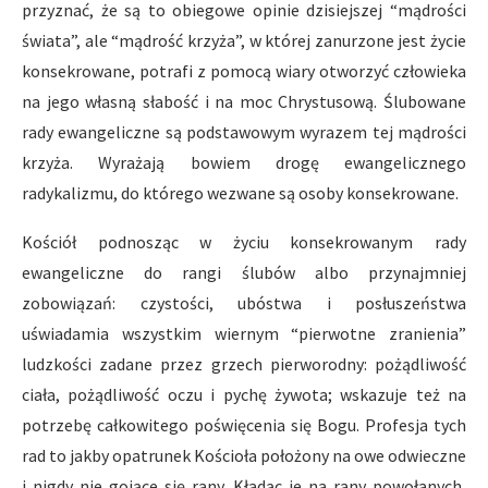
przyznać, że są to obiegowe opinie dzisiejszej “mądrości
świata”, ale “mądrość krzyża”, w której zanurzone jest życie
konsekrowane, potrafi z pomocą wiary otworzyć człowieka
na jego własną słabość i na moc Chrystusową. Ślubowane
rady ewangeliczne są podstawowym wyrazem tej mądrości
krzyża. Wyrażają bowiem drogę ewangelicznego
radykalizmu, do którego wezwane są osoby konsekrowane.
Kościół podnosząc w życiu konsekrowanym rady
ewangeliczne do rangi ślubów albo przynajmniej
zobowiązań: czystości, ubóstwa i posłuszeństwa
uświadamia wszystkim wiernym “pierwotne zranienia”
ludzkości zadane przez grzech pierworodny: pożądliwość
ciała, pożądliwość oczu i pychę żywota; wskazuje też na
potrzebę całkowitego poświęcenia się Bogu. Profesja tych
rad to jakby opatrunek Kościoła położony na owe odwieczne
i nigdy nie gojące się rany. Kładąc je na rany powołanych,