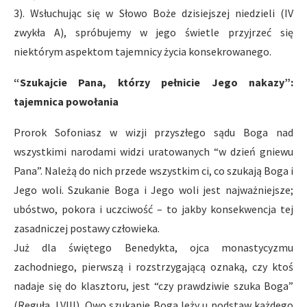
3). Wsłuchując się w Słowo Boże dzisiejszej niedzieli (IV
zwykła A), spróbujemy w jego świetle przyjrzeć się
niektórym aspektom tajemnicy życia konsekrowanego.
“Szukajcie Pana, którzy pełnicie Jego nakazy”:
tajemnica powołania
Prorok Sofoniasz w wizji przyszłego sądu Boga nad
wszystkimi narodami widzi uratowanych “w dzień gniewu
Pana”. Należą do nich przede wszystkim ci, co szukają Boga i
Jego woli. Szukanie Boga i Jego woli jest najważniejsze;
ubóstwo, pokora i uczciwość – to jakby konsekwencja tej
zasadniczej postawy człowieka.
Już dla świętego Benedykta, ojca monastycyzmu
zachodniego, pierwszą i rozstrzygającą oznaką, czy ktoś
nadaje się do klasztoru, jest “czy prawdziwie szuka Boga”
(Reguła, LVIII). Owo szukanie Boga leży u podstaw każdego