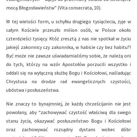
mocą Błogosławieństw” (Vita consecrata, 10).
W tej wielości form, u schyłku drugiego tysiąclecia, żyje w
całym Kościele przeszło milion osób, w Polsce około
czterdzieści tysięcy. Któż zresztą z nas nie spotkał w życiu
jakiejś zakonnicy czy zakonnika, w habicie czy bez habitu?!
Być może nie zawsze uświadamialiśmy sobie, że należą oni
do tych, którzy na wzór Apostołów porzucili wszystko i
oddali się na wyłączną służbę Bogu i Kościołowi, naśladując
Chrystusa na drodze rad ewangelicznych: czystości,
ubóstwa i posłuszeństwa.
Nie znaczy to bynajmniej, że każdy chrześcijanin nie jest
powołany, aby “zachowywać czystość właściwą dla swego
stanu życia, okazywać posłuszeństwo Bogu i Kościołowi
oraz zachowywać rozsądny dystans wobec dóbr