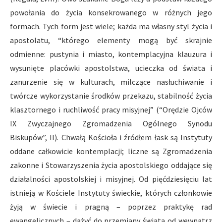
powołania do życia konsekrowanego w różnych jego
formach. Tych form jest wiele; każda ma własny styl życia i
apostolatu, “którego elementy mogą być skrajnie
odmienne: pustynia i miasto, kontemplacyjna klauzura i
wysunięte placówki apostolstwa, ucieczka od świata i
zanurzenie się w kulturach, milczące nasłuchiwanie i
twórcze wykorzystanie środków przekazu, stabilność życia
klasztornego i ruchliwość pracy misyjnej” (“Orędzie Ojców
IX Zwyczajnego Zgromadzenia Ogólnego Synodu
Biskupów”, II). Chwałą Kościoła i źródłem łask są Instytuty
oddane całkowicie kontemplacji; liczne są Zgromadzenia
zakonne i Stowarzyszenia życia apostolskiego oddające się
działalności apostolskiej i misyjnej. Od pięćdziesięciu lat
istnieją w Kościele Instytuty świeckie, których członkowie
żyją w świecie i pragną – poprzez praktykę rad
ewangelicznych – dążyć do przemiany świata od wewnątrz