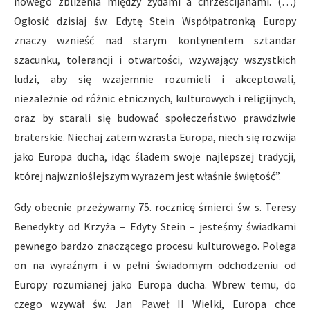
nowego zbliżenia między żydami a chrześcijanami. (…)
Ogłosić dzisiaj św. Edytę Stein Współpatronką Europy
znaczy wznieść nad starym kontynentem sztandar
szacunku, tolerancji i otwartości, wzywający wszystkich
ludzi, aby się wzajemnie rozumieli i akceptowali,
niezależnie od różnic etnicznych, kulturowych i religijnych,
oraz by starali się budować społeczeństwo prawdziwie
braterskie. Niechaj zatem wzrasta Europa, niech się rozwija
jako Europa ducha, idąc śladem swoje najlepszej tradycji,
której najwznioślejszym wyrazem jest właśnie świętość”.
Gdy obecnie przeżywamy 75. rocznicę śmierci św. s. Teresy
Benedykty od Krzyża – Edyty Stein – jesteśmy świadkami
pewnego bardzo znaczącego procesu kulturowego. Polega
on na wyraźnym i w pełni świadomym odchodzeniu od
Europy rozumianej jako Europa ducha. Wbrew temu, do
czego wzywał św. Jan Paweł II Wielki, Europa chce