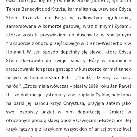
świata do Ojca bogatego w miłosierdzie (por. Ef 2, 4) siostra
Teresa Benedykta od Krzyża, karmelitanka, w świecie Edyta
Stein. Przeszła do Boga w całkowitym ogołoceniu,
zamordowana w komorze gazowej, wraz z innymi Żydami,
którzy zostali przywiezieni do Auschwitz w specjalnym
transporcie z obozu przejściowego w Drente-Westerbork w
Holandii. W ten sposób dopełniły się słowa, które Edyta
Stein skierowała do swojej siostry Róży w momencie
aresztowania ich przez gestapo w klasztorze karmelitanek
bosych w holenderskim Echt: „Chodź, idziemy za nasz
naród!”. „Zrozumiała wówczas – pisał w 1999 roku Jan Paweł
II – że dokonując systematycznej zagłady Żydów, nałożono
na barki jej narodu krzyż Chrystusa, przyjęła zatem jako
swój osobisty udział w nim deportację i śmierć w
otoczonym ponurą sławą obozie Oświęcimiu-Brzezince. Jej
krzyk łączy się z krzykiem wszystkich ofiar tej straszliwej