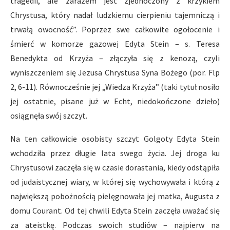
tragedii, ale zarazem jest zjednoczony z krzykiem
Chrystusa, który nadał ludzkiemu cierpieniu tajemniczą i
trwałą owocność”. Poprzez swe całkowite ogołocenie i
śmierć w komorze gazowej Edyta Stein – s. Teresa
Benedykta od Krzyża – złączyła się z kenozą, czyli
wyniszczeniem się Jezusa Chrystusa Syna Bożego (por. Flp
2, 6-11). Równocześnie jej „Wiedza Krzyża” (taki tytuł nosiło
jej ostatnie, pisane już w Echt, niedokończone dzieło)
osiągnęła swój szczyt.
Na ten całkowicie osobisty szczyt Golgoty Edyta Stein
wchodziła przez długie lata swego życia. Jej droga ku
Chrystusowi zaczęła się w czasie dorastania, kiedy odstąpiła
od judaistycznej wiary, w której się wychowywała i którą z
największą pobożnością pielęgnowała jej matka, Augusta z
domu Courant. Od tej chwili Edyta Stein zaczęła uważać się
za ateistkę. Podczas swoich studiów – najpierw na