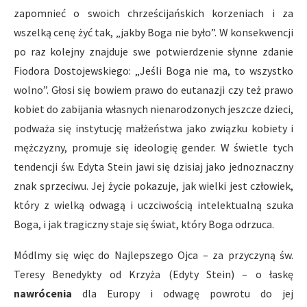
zapomnieć o swoich chrześcijańskich korzeniach i za
wszelką cenę żyć tak, „jakby Boga nie było”. W konsekwencji
po raz kolejny znajduje swe potwierdzenie słynne zdanie
Fiodora Dostojewskiego: „Jeśli Boga nie ma, to wszystko
wolno”. Głosi się bowiem prawo do eutanazji czy też prawo
kobiet do zabijania własnych nienarodzonych jeszcze dzieci,
podważa się instytucję małżeństwa jako związku kobiety i
mężczyzny, promuje się ideologię gender. W świetle tych
tendencji św. Edyta Stein jawi się dzisiaj jako jednoznaczny
znak sprzeciwu. Jej życie pokazuje, jak wielki jest człowiek,
który z wielką odwagą i uczciwością intelektualną szuka
Boga, i jak tragiczny staje się świat, który Boga odrzuca.
Módlmy się więc do Najlepszego Ojca – za przyczyną św.
Teresy Benedykty od Krzyża (Edyty Stein) – o łaskę
nawrócenia
dla Europy i odwagę powrotu do jej