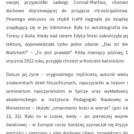
swojej przyjaciółki Jadwigi Conrad-Martius, również
duchowo dojrzewającej do przyjęcia chrześcijaństwa.
Pewnego wieczoru na chybił trafił sięgnęła po książkę
znajdującą się w jej bibliotece. Była to autobiografia św.
Teresy z Avila. Kiedy nad ranem Edyta Stein zakończyła jej
lekturę, wypowiedziała tylko jedno zdanie: „Das ist die
Wahrheit!” – „To jest prawda!”. Kilka miesięcy później, 1
stycznia 1922 roku, przyjęła chrzest w Kościele katolickim.
Dalsze jej życie – oryginalnego myśliciela, autorki wielu
znakomitych dzieł filozoficznych, nauczycielki w liceum i
seminarium nauczycielskim w Spirze oraz wykładowcy
akademickiego w Instytucie Pedagogiki Naukowej w
Monasterze – służyło „umacnianiu braci w wierze” (por. Łk
22, 32). Było to w czasie, kiedy – po pierwszej wojnie
światowej – w Europie coraz bardziej zaznaczał się kryzys
wartości i związany z nim duchowy chaos, prowadzący do