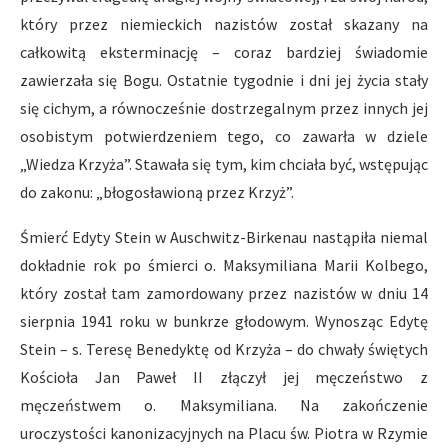
który przez niemieckich nazistów został skazany na
całkowitą eksterminację – coraz bardziej świadomie
zawierzała się Bogu. Ostatnie tygodnie i dni jej życia stały
się cichym, a równocześnie dostrzegalnym przez innych jej
osobistym potwierdzeniem tego, co zawarła w dziele
„Wiedza Krzyża”. Stawała się tym, kim chciała być, wstępując
do zakonu: „błogosławioną przez Krzyż”.
Śmierć Edyty Stein w Auschwitz-Birkenau nastąpiła niemal
dokładnie rok po śmierci o. Maksymiliana Marii Kolbego,
który został tam zamordowany przez nazistów w dniu 14
sierpnia 1941 roku w bunkrze głodowym. Wynosząc Edytę
Stein – s. Teresę Benedyktę od Krzyża – do chwały świętych
Kościoła Jan Paweł II złączył jej męczeństwo z
męczeństwem o. Maksymiliana. Na zakończenie
uroczystości kanonizacyjnych na Placu św. Piotra w Rzymie