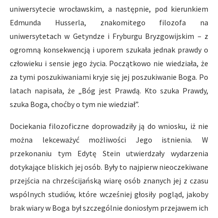
uniwersytecie wrocławskim, a następnie, pod kierunkiem
Edmunda Husserla, znakomitego filozofa na
uniwersytetach w Getyndze i Fryburgu Bryzgowijskim – z
ogromną konsekwencją i uporem szukała jednak prawdy o
człowieku i sensie jego życia. Początkowo nie wiedziała, że
za tymi poszukiwaniami kryje się jej poszukiwanie Boga. Po
latach napisała, że „Bóg jest Prawdą. Kto szuka Prawdy,
szuka Boga, choćby o tym nie wiedział”.
Dociekania filozoficzne doprowadziły ją do wniosku, iż nie
można lekceważyć możliwości Jego istnienia. W
przekonaniu tym Edytę Stein utwierdzały wydarzenia
dotykające bliskich jej osób. Były to najpierw nieoczekiwane
przejścia na chrześcijańską wiarę osób znanych jej z czasu
wspólnych studiów, które wcześniej głosiły pogląd, jakoby
brak wiary w Boga był szczególnie doniosłym przejawem ich