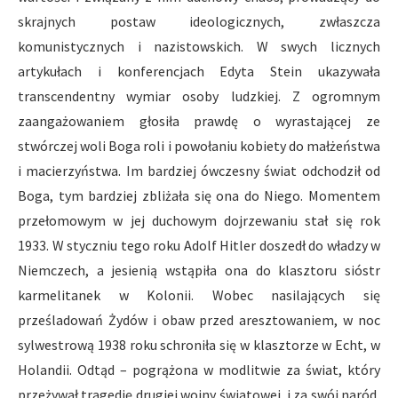
skrajnych postaw ideologicznych, zwłaszcza
komunistycznych i nazistowskich. W swych licznych
artykułach i konferencjach Edyta Stein ukazywała
transcendentny wymiar osoby ludzkiej. Z ogromnym
zaangażowaniem głosiła prawdę o wyrastającej ze
stwórczej woli Boga roli i powołaniu kobiety do małżeństwa
i macierzyństwa. Im bardziej ówczesny świat odchodził od
Boga, tym bardziej zbliżała się ona do Niego. Momentem
przełomowym w jej duchowym dojrzewaniu stał się rok
1933. W styczniu tego roku Adolf Hitler doszedł do władzy w
Niemczech, a jesienią wstąpiła ona do klasztoru sióstr
karmelitanek w Kolonii. Wobec nasilających się
prześladowań Żydów i obaw przed aresztowaniem, w noc
sylwestrową 1938 roku schroniła się w klasztorze w Echt, w
Holandii. Odtąd – pogrążona w modlitwie za świat, który
przeżywał tragedię drugiej wojny światowej, i za swój naród,