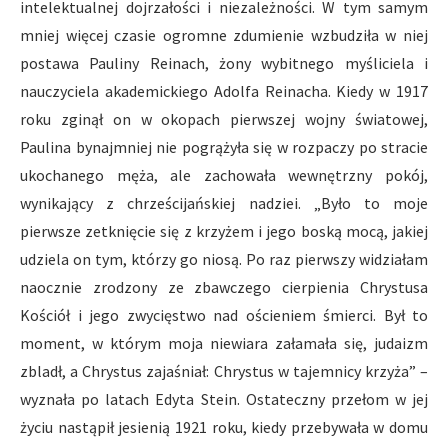
intelektualnej dojrzałości i niezależności. W tym samym
mniej więcej czasie ogromne zdumienie wzbudziła w niej
postawa Pauliny Reinach, żony wybitnego myśliciela i
nauczyciela akademickiego Adolfa Reinacha. Kiedy w 1917
roku zginął on w okopach pierwszej wojny światowej,
Paulina bynajmniej nie pogrążyła się w rozpaczy po stracie
ukochanego męża, ale zachowała wewnętrzny pokój,
wynikający z chrześcijańskiej nadziei. „Było to moje
pierwsze zetknięcie się z krzyżem i jego boską mocą, jakiej
udziela on tym, którzy go niosą. Po raz pierwszy widziałam
naocznie zrodzony ze zbawczego cierpienia Chrystusa
Kościół i jego zwycięstwo nad ościeniem śmierci. Był to
moment, w którym moja niewiara załamała się, judaizm
zbladł, a Chrystus zajaśniał: Chrystus w tajemnicy krzyża” –
wyznała po latach Edyta Stein. Ostateczny przełom w jej
życiu nastąpił jesienią 1921 roku, kiedy przebywała w domu