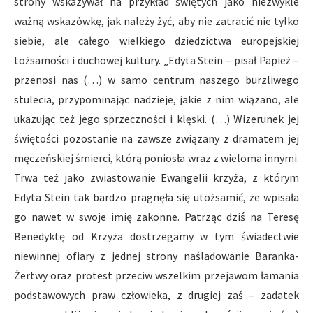
strony wskazywał na przykład świętych jako niezwykle
ważną wskazówkę, jak należy żyć, aby nie zatracić nie tylko
siebie, ale całego wielkiego dziedzictwa europejskiej
tożsamości i duchowej kultury. „Edyta Stein – pisał Papież –
przenosi nas (…) w samo centrum naszego burzliwego
stulecia, przypominając nadzieje, jakie z nim wiązano, ale
ukazując też jego sprzeczności i klęski. (…) Wizerunek jej
świętości pozostanie na zawsze związany z dramatem jej
męczeńskiej śmierci, którą poniosła wraz z wieloma innymi.
Trwa też jako zwiastowanie Ewangelii krzyża, z którym
Edyta Stein tak bardzo pragnęła się utożsamić, że wpisała
go nawet w swoje imię zakonne. Patrząc dziś na Teresę
Benedyktę od Krzyża dostrzegamy w tym świadectwie
niewinnej ofiary z jednej strony naśladowanie Baranka-
Żertwy oraz protest przeciw wszelkim przejawom łamania
podstawowych praw człowieka, z drugiej zaś – zadatek