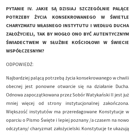
PYTANIE IV. JAKIE SĄ DZISIAJ SZCZEGÓLNIE PALĄCE
POTRZEBY ŻYCIA KONSEKROWANEGO W ŚWIETLE
CHARYZMATU WŁASNEGO INSTYTUTU I WEDŁUG DUCHA
ZAŁOŻYCIELI, TAK BY MOGŁO ONO BYĆ AUTENTYCZNYM
ŚWIADECTWEM W SŁUŻBIE KOŚCIOŁOWI W ŚWIECIE
WSPÓŁCZESNYM?
ODPOWIEDŹ:
Najbardziej palącą potrzebą życia konsekrowanego w chwili
obecnej jest ponowne otwarcie się na działanie Ducha.
Odnowa zapoczątkowana przez Sobór Watykański II jest już
mniej więcej od strony instytucjonalnej zakończona.
Większość instytutów ma przeredagowane Konstytucje w
oparciu o Pismo Święte i lepiej poznany /a czasem na nowo
odczytany/ charyzmat założycielski. Konstytucje te ukazują