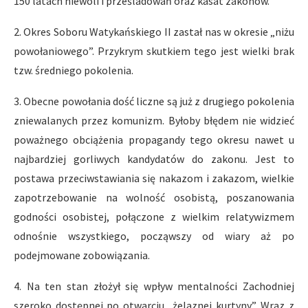
150 latach niewoli i prześladowań oraz kasat zakonów.
2. Okres Soboru Watykańskiego II zastał nas w okresie „niżu
powołaniowego”. Przykrym skutkiem tego jest wielki brak
tzw. średniego pokolenia.
3. Obecne powołania dość liczne są już z drugiego pokolenia
zniewalanych przez komunizm. Byłoby błędem nie widzieć
poważnego obciążenia propagandy tego okresu nawet u
najbardziej gorliwych kandydatów do zakonu. Jest to
postawa przeciwstawiania się nakazom i zakazom, wielkie
zapotrzebowanie na wolność osobistą, poszanowania
godności osobistej, połączone z wielkim relatywizmem
odnośnie wszystkiego, począwszy od wiary aż po
podejmowane zobowiązania.
4. Na ten stan złożył się wpływ mentalności Zachodniej
szeroko dostępnej po otwarciu „żelaznej kurtyny”. Wraz z