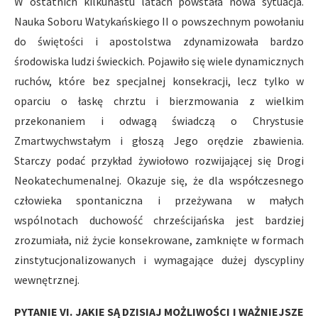
W ostatnich kilkunastu latach powstała nowa sytuacja.
Nauka Soboru Watykańskiego II o powszechnym powołaniu
do świętości i apostolstwa zdynamizowała bardzo
środowiska ludzi świeckich. Pojawiło się wiele dynamicznych
ruchów, które bez specjalnej konsekracji, lecz tylko w
oparciu o łaskę chrztu i bierzmowania z wielkim
przekonaniem i odwagą świadczą o Chrystusie
Zmartwychwstałym i głoszą Jego orędzie zbawienia.
Starczy podać przykład żywiołowo rozwijającej się Drogi
Neokatechumenalnej. Okazuje się, że dla współczesnego
człowieka spontaniczna i przeżywana w małych
wspólnotach duchowość chrześcijańska jest bardziej
zrozumiała, niż życie konsekrowane, zamknięte w formach
zinstytucjonalizowanych i wymagające dużej dyscypliny
wewnętrznej.
PYTANIE VI. JAKIE SĄ DZISIAJ MOŻLIWOŚCI I WAŻNIEJSZE