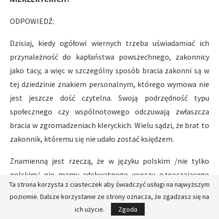
ODPOWIEDŹ:
Dzisiaj, kiedy ogółowi wiernych trzeba uświadamiać ich
przynależność do kapłaństwa powszechnego, zakonnicy
jako tacy, a więc w szczególny sposób bracia zakonni są w
tej dziedzinie znakiem personalnym, którego wymowa nie
jest jeszcze dość czytelna. Swoją podrzędność typu
społecznego czy wspólnotowego odczuwają zwłaszcza
bracia w zgromadzeniach kleryckich. Wielu sądzi, że brat to
zakonnik, któremu się nie udało zostać księdzem.
Znamienną jest rzeczą, że w języku polskim /nie tylko
polskim/ nie mamy adekwatnego wyrazu oznaczającego
Ta strona korzysta z ciasteczek aby świadczyć usługi na najwyższym
zakonnika bez święceń kapłańskich. Soborowe „
vita
poziomie. Dalsze korzystanie ze strony oznacza, że zgadzasz się na
religiosa laicalis
” /DZ 10/ przetłumaczono: „życie zakonne
ich użycie.
Zgoda
niekleryckie”. Faktem jest, że na przestrzeni wieków