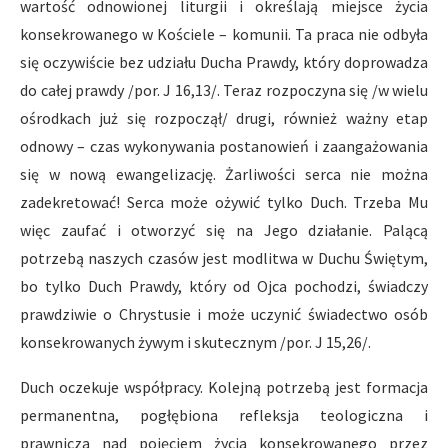
wartość odnowionej liturgii i określają miejsce życia
konsekrowanego w Kościele – komunii. Ta praca nie odbyła
się oczywiście bez udziału Ducha Prawdy, który doprowadza
do całej prawdy /por. J 16,13/. Teraz rozpoczyna się /w wielu
ośrodkach już się rozpoczął/ drugi, również ważny etap
odnowy – czas wykonywania postanowień i zaangażowania
się w nową ewangelizację. Żarliwości serca nie można
zadekretować! Serca może ożywić tylko Duch. Trzeba Mu
więc zaufać i otworzyć się na Jego działanie. Palącą
potrzebą naszych czasów jest modlitwa w Duchu Świętym,
bo tylko Duch Prawdy, który od Ojca pochodzi, świadczy
prawdziwie o Chrystusie i może uczynić świadectwo osób
konsekrowanych żywym i skutecznym /por. J 15,26/.
Duch oczekuje współpracy. Kolejną potrzebą jest formacja
permanentna, pogłębiona refleksja teologiczna i
prawnicza nad pojęciem życia konsekrowanego przez