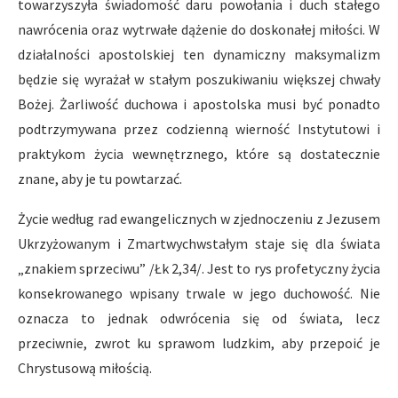
towarzyszyła świadomość daru powołania i duch stałego
nawrócenia oraz wytrwałe dążenie do doskonałej miłości. W
działalności apostolskiej ten dynamiczny maksymalizm
będzie się wyrażał w stałym poszukiwaniu większej chwały
Bożej. Żarliwość duchowa i apostolska musi być ponadto
podtrzymywana przez codzienną wierność Instytutowi i
praktykom życia wewnętrznego, które są dostatecznie
znane, aby je tu powtarzać.
Życie według rad ewangelicznych w zjednoczeniu z Jezusem
Ukrzyżowanym i Zmartwychwstałym staje się dla świata
„znakiem sprzeciwu” /Łk 2,34/. Jest to rys profetyczny życia
konsekrowanego wpisany trwale w jego duchowość. Nie
oznacza to jednak odwrócenia się od świata, lecz
przeciwnie, zwrot ku sprawom ludzkim, aby przepoić je
Chrystusową miłością.