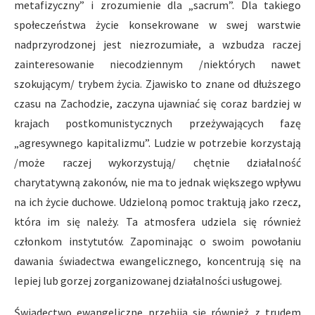
metafizyczny” i zrozumienie dla „sacrum”. Dla takiego
społeczeństwa życie konsekrowane w swej warstwie
nadprzyrodzonej jest niezrozumiałe, a wzbudza raczej
zainteresowanie niecodziennym /niektórych nawet
szokującym/ trybem życia. Zjawisko to znane od dłuższego
czasu na Zachodzie, zaczyna ujawniać się coraz bardziej w
krajach postkomunistycznych przeżywających fazę
„agresywnego kapitalizmu”. Ludzie w potrzebie korzystają
/może raczej wykorzystują/ chętnie działalność
charytatywną zakonów, nie ma to jednak większego wpływu
na ich życie duchowe. Udzieloną pomoc traktują jako rzecz,
która im się należy. Ta atmosfera udziela się również
członkom instytutów. Zapominając o swoim powołaniu
dawania świadectwa ewangelicznego, koncentrują się na
lepiej lub gorzej zorganizowanej działalności usługowej.
Świadectwo ewangeliczne przebija się również z trudem