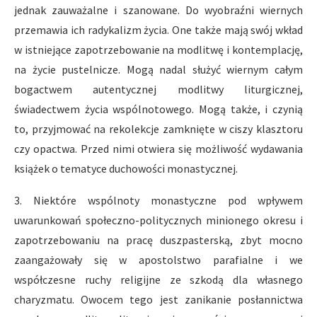
jednak zauważalne i szanowane. Do wyobraźni wiernych
przemawia ich radykalizm życia. One także mają swój wkład
w istniejące zapotrzebowanie na modlitwę i kontemplację,
na życie pustelnicze. Mogą nadal służyć wiernym całym
bogactwem autentycznej modlitwy liturgicznej,
świadectwem życia wspólnotowego. Mogą także, i czynią
to, przyjmować na rekolekcje zamknięte w ciszy klasztoru
czy opactwa. Przed nimi otwiera się możliwość wydawania
książek o tematyce duchowości monastycznej.
3. Niektóre wspólnoty monastyczne pod wpływem
uwarunkowań społeczno-politycznych minionego okresu i
zapotrzebowaniu na pracę duszpasterską, zbyt mocno
zaangażowały się w apostolstwo parafialne i we
współczesne ruchy religijne ze szkodą dla własnego
charyzmatu. Owocem tego jest zanikanie posłannictwa