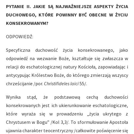
PYTANIE II. JAKIE SĄ NAJWAŻNIEJSZE ASPEKTY ŻYCIA
DUCHOWEGO, KTÓRE POWINNY BYĆ OBECNE W ŻYCIU
KONSEKROWANYM?
ODPOWIEDŹ:
Specyficzna duchowość życia konsekrowanego, jako
odpowiedź na wezwanie Boże, kształtuje się zwłaszcza w
relacji do eschatologicznej natury Kościoła, zapowiadając i
antycypując Królestwo Boże, do którego zmierzają wszyscy
chrześcijanie /por.
Christifideles laici
55/.
Wynika stąd, że podstawową cechą duchowości
konsekrowanych jest ich ukierunkowanie eschatologiczne,
które wyraża się w prowadzeniu „życia ukrytego z
Chrystusem w Bogu” /Kol 3,3/. To sformułowanie Apostoła
ujawnia charakter teocentryczny /całkowite poświęcenie się