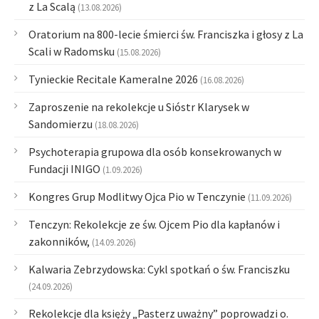
z La Scalą
(13.08.2026)
Oratorium na 800-lecie śmierci św. Franciszka i głosy z La
Scali w Radomsku
(15.08.2026)
Tynieckie Recitale Kameralne 2026
(16.08.2026)
Zaproszenie na rekolekcje u Sióstr Klarysek w
Sandomierzu
(18.08.2026)
Psychoterapia grupowa dla osób konsekrowanych w
Fundacji INIGO
(1.09.2026)
Kongres Grup Modlitwy Ojca Pio w Tenczynie
(11.09.2026)
Tenczyn: Rekolekcje ze św. Ojcem Pio dla kapłanów i
zakonników,
(14.09.2026)
Kalwaria Zebrzydowska: Cykl spotkań o św. Franciszku
(24.09.2026)
Rekolekcje dla księży „Pasterz uważny” poprowadzi o.