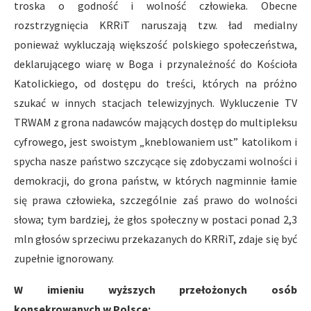
troska o godność i wolność człowieka. Obecne
rozstrzygnięcia KRRiT naruszają tzw. ład medialny
ponieważ wykluczają większość polskiego społeczeństwa,
deklarującego wiarę w Boga i przynależność do Kościoła
Katolickiego, od dostępu do treści, których na próżno
szukać w innych stacjach telewizyjnych. Wykluczenie TV
TRWAM z grona nadawców mających dostęp do multipleksu
cyfrowego, jest swoistym „kneblowaniem ust” katolikom i
spycha nasze państwo szczycące się zdobyczami wolności i
demokracji, do grona państw, w których nagminnie łamie
się prawa człowieka, szczególnie zaś prawo do wolności
słowa; tym bardziej, że głos społeczny w postaci ponad 2,3
mln głosów sprzeciwu przekazanych do KRRiT, zdaje się być
zupełnie ignorowany.
W imieniu wyższych przełożonych osób
konsekrowanych w Polsce: