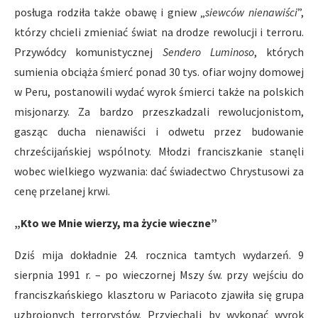
posługa rodziła także obawę i gniew „
siewców nienawi
ś
ci
”,
którzy chcieli zmieniać świat na drodze rewolucji i terroru.
Przywódcy komunistycznej
Sendero Luminoso
, których
sumienia obciąża śmierć ponad 30 tys. ofiar wojny domowej
w Peru, postanowili wydać wyrok śmierci także na polskich
misjonarzy. Za bardzo przeszkadzali rewolucjonistom,
gasząc ducha nienawiści i odwetu przez budowanie
chrześcijańskiej wspólnoty. Młodzi franciszkanie stanęli
wobec wielkiego wyzwania: dać świadectwo Chrystusowi za
cenę przelanej krwi.
„Kto we Mnie wierzy, ma
ż
ycie wieczne
”
Dziś mija dokładnie 24. rocznica tamtych wydarzeń. 9
sierpnia 1991 r. – po wieczornej Mszy św. przy wejściu do
franciszkańskiego klasztoru w Pariacoto zjawiła się grupa
uzbrojonych terrorystów. Przyjechali by wykonać wyrok