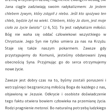
Jana ciągle zadziwiają swoim radykalizmem:
Ja jestem
chlebem
ż
ywym, kt
ó
ry zst
ą
pi
ł
z nieba. Je
ś
li kto spo
ż
ywa ten
chleb, b
ę
dzie
ż
y
ł
na wieki. Chlebem, kt
ó
ry Ja dam, jest moje
cia
ł
o za
ż
ycie
ś
wiata
”
(J 6, 51). To jest radykalizm miłości.
Bóg nie waha się oddać człowiekowi wszystkiego w
Chrystusie. Jego Syn nie tylko umiera za nas na Krzyżu.
Staje się także naszym pokarmem. Zawsze gdy
przystępujemy do Komunii, jesteśmy obdarowani żywą
obecnością Syna. Przyjmując go do serca otrzymujemy
nowe życie.
Zawsze jest dobry czas na to, byśmy zostali poruszeni i
wstrząśnięci bezgraniczną miłością Boga do każdego z nas,
objawioną w Jezusie. Odkrycie i osobiste doświadczenie
tego faktu otwiera bowiem człowieka na przemianę życia.
Rodzi pragnienie
metanoi
. Bo naturalną potrzebą ludzkiego