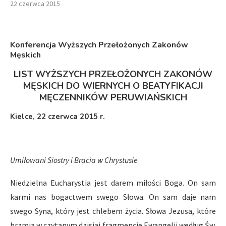
22 czerwca 2015
Konferencja Wyższych Przełożonych Zakonów
Męskich
LIST WYŻSZYCH PRZEŁOŻONYCH ZAKONÓW
MĘSKICH DO WIERNYCH O BEATYFIKACJI
MĘCZENNIKÓW PERUWIAŃSKICH
Kielce, 22 czerwca 2015 r.
Umiłowani Siostry i Bracia w Chrystusie
Niedzielna Eucharystia jest darem miłości Boga. On sam
karmi nas bogactwem swego Słowa. On sam daje nam
swego Syna, który jest chlebem życia. Słowa Jezusa, które
brzmią w czytanym dzisiaj fragmencie Ewangelii według Św.