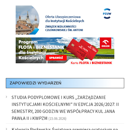
ZAPOWIEDZI WYDARZEŃ
STUDIA PODYPLOMOWE I KURS „ZARZĄDZANIE
INSTYTUCJAMI KOŚCIELNYMI” IV EDYCJA 2026/2027: II
SEMESTRY, 200 GODZIN WE WSPÓŁPRACY KUL JANA
PAWŁA II i KWPZM
(15.06.2026)
Kalwaria Pacławska: Światowa premiera oratorium na