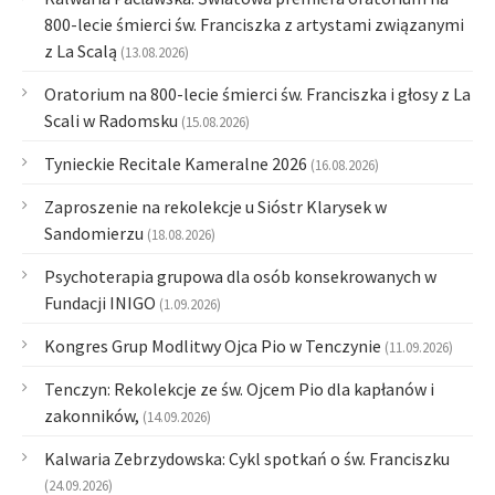
800-lecie śmierci św. Franciszka z artystami związanymi
z La Scalą
(13.08.2026)
Oratorium na 800-lecie śmierci św. Franciszka i głosy z La
Scali w Radomsku
(15.08.2026)
Tynieckie Recitale Kameralne 2026
(16.08.2026)
Zaproszenie na rekolekcje u Sióstr Klarysek w
Sandomierzu
(18.08.2026)
Psychoterapia grupowa dla osób konsekrowanych w
Fundacji INIGO
(1.09.2026)
Kongres Grup Modlitwy Ojca Pio w Tenczynie
(11.09.2026)
Tenczyn: Rekolekcje ze św. Ojcem Pio dla kapłanów i
zakonników,
(14.09.2026)
Kalwaria Zebrzydowska: Cykl spotkań o św. Franciszku
(24.09.2026)