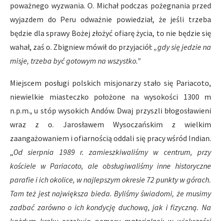
poważnego wyzwania. O. Michał podczas pożegnania przed
wyjazdem do Peru odważnie powiedział, że jeśli trzeba
będzie dla sprawy Bożej złożyć ofiarę życia, to nie będzie się
wahał, zaś o. Zbigniew mówił do przyjaciół:
„gdy si
ę
jedzie na
misje, trzeba by
ć
gotowym na wszystko.
”
Miejscem posługi polskich misjonarzy stało się Pariacoto,
niewielkie miasteczko położone na wysokości 1300 m
n.p.m., u stóp wysokich Andów. Dwaj przyszli błogosławieni
wraz z o. Jarosławem Wysoczańskim z wielkim
zaangażowaniem i ofiarnością oddali się pracy wśród Indian.
„
Od sierpnia 1989 r. zamieszkiwali
ś
my w centrum, przy
ko
ś
ciele w Pariacoto, ale obs
ł
ugiwali
ś
my inne historyczne
parafie i ich okolice, w najlepszym okresie 72 punkty w górach.
Tam te
ż
jest najwi
ę
ksza bieda. Byli
ś
my
ś
wiadomi,
ż
e musimy
zadba
ć
zar
ó
wno o ich kondycj
ę
duchow
ą
, jak i fizyczn
ą
. Na