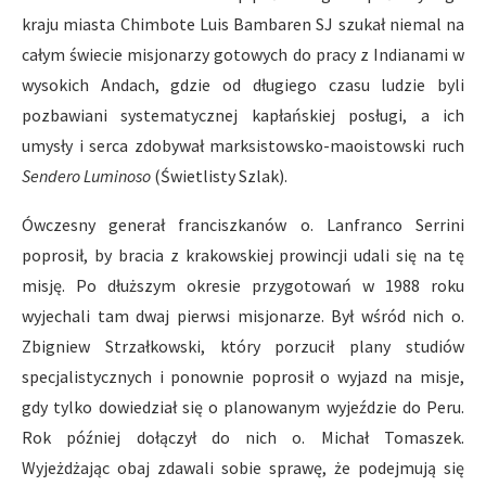
kraju miasta Chimbote Luis Bambaren SJ szukał niemal na
całym świecie misjonarzy gotowych do pracy z Indianami w
wysokich Andach, gdzie od długiego czasu ludzie byli
pozbawiani systematycznej kapłańskiej posługi, a ich
umysły i serca zdobywał marksistowsko-maoistowski ruch
Sendero Luminoso
(Świetlisty Szlak).
Ówczesny generał franciszkanów o. Lanfranco Serrini
poprosił, by bracia z krakowskiej prowincji udali się na tę
misję. Po dłuższym okresie przygotowań w 1988 roku
wyjechali tam dwaj pierwsi misjonarze. Był wśród nich o.
Zbigniew Strzałkowski, który porzucił plany studiów
specjalistycznych i ponownie poprosił o wyjazd na misje,
gdy tylko dowiedział się o planowanym wyjeździe do Peru.
Rok później dołączył do nich o. Michał Tomaszek.
Wyjeżdżając obaj zdawali sobie sprawę, że podejmują się