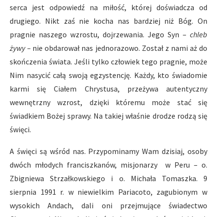
serca jest odpowiedź na miłość, której doświadcza od
drugiego. Nikt zaś nie kocha nas bardziej niż Bóg. On
pragnie naszego wzrostu, dojrzewania. Jego Syn –
chleb
ż
ywy –
nie obdarował nas jednorazowo. Został z nami aż do
skończenia świata. Jeśli tylko człowiek tego pragnie, może
Nim nasycić całą swoją egzystencję. Każdy, kto świadomie
karmi się Ciałem Chrystusa, przeżywa autentyczny
wewnętrzny wzrost, dzięki któremu może stać się
świadkiem Bożej sprawy. Na takiej właśnie drodze rodzą się
święci.
A święci są wśród nas. Przypominamy Wam dzisiaj, osoby
dwóch młodych franciszkanów, misjonarzy w Peru – o.
Zbigniewa Strzałkowskiego i o. Michała Tomaszka. 9
sierpnia 1991 r. w niewielkim Pariacoto, zagubionym w
wysokich Andach, dali oni przejmujące świadectwo