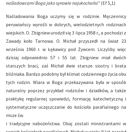
na
ś
ladowcami Boga jako synowie najukocha
ń
si
”
(Ef 5,1)
Naśladowania Boga uczymy się w rodzinie. Męczennicy
peruwiańscy wyrośli w dobrych, wielodzietnych rodzinach
wiejskich. O. Zbigniew urodził się 3 lipca 1958 r., a pochodzi z
Zawady koło Tarnowa. O. Michał przyszedł na świat 23
września 1960 r. w Łękawicy pod Żywcem. Liczyliby więc
dzisiaj odpowiednio 57 i 55 lat. Zbigniew miał dwóch
starszych braci, zaś Michał dwie starsze siostry i brata
bliźniaka. Bardzo podobny był klimat codziennego życia obu
tych rodzin. Wiara w Boga przekazywana była w sposób
naturalny poprzez przykład rodziców i dziadków, a także
praktykę regularnej spowiedzi, formację katechetyczną i
systematyczne uczęszczanie do kościoła parafialnego na
msze św.
i tradycyjne nabożeństwa. Obaj zostali ministrantami w
swoich kościołach parafialnych. Michał w wieku 9 lat przeżył