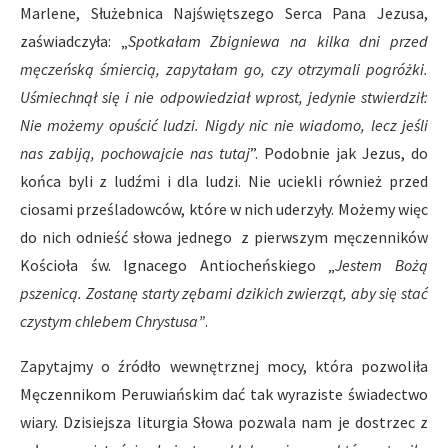
Marlene, Służebnica Najświętszego Serca Pana Jezusa,
zaświadczyła: „
Spotkałam Zbigniewa na kilka dni przed
męczeńską śmiercią, zapytałam go, czy otrzymali pogr
ó
żki.
Uśmiechnął się i nie odpowiedział wprost, jedynie stwierdził:
Nie możemy opuścić ludzi. Nigdy nic nie wiadomo, lecz jeśli
nas zabiją, pochowajcie nas tutaj
”. Podobnie jak Jezus, do
końca byli z ludźmi i dla ludzi. Nie uciekli również przed
ciosami prześladowców, które w nich uderzyły. Możemy więc
do nich odnieść słowa jednego
z pierwszym męczenników
Kościoła św. Ignacego Antiocheńskiego „
Jestem Bożą
pszenicą. Zostanę starty zębami dzikich zwierząt, aby się stać
czystym chlebem Chrystusa”
.
Zapytajmy o źródło wewnętrznej mocy, która pozwoliła
Męczennikom Peruwiańskim dać tak wyraziste świadectwo
wiary. Dzisiejsza liturgia Słowa pozwala nam je dostrzec z