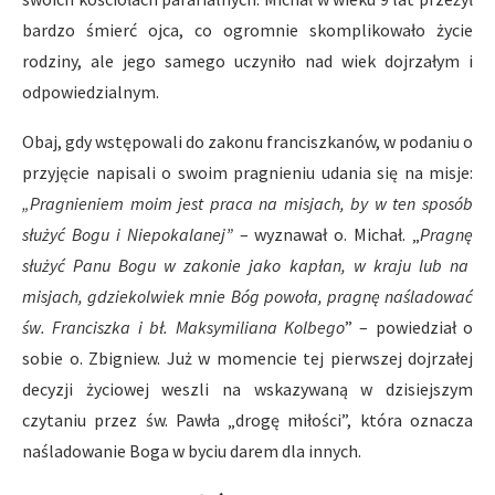
bardzo śmierć ojca, co ogromnie skomplikowało życie
rodziny, ale jego samego uczyniło nad wiek dojrzałym i
odpowiedzialnym.
Obaj, gdy wstępowali do zakonu franciszkanów, w podaniu o
przyjęcie napisali o swoim pragnieniu udania się na misje:
„Pragnieniem moim jest praca na misjach, by w ten sposób
s
ł
u
ż
y
ć
Bogu i Niepokalanej
”
– wyznawał o. Michał. „
Pragn
ę
s
ł
u
ż
y
ć
Panu Bogu w zakonie jako kap
ł
an, w kraju lub na
misjach, gdziekolwiek mnie B
ó
g powo
ł
a, pragn
ę
na
ś
ladowa
ć
ś
w. Franciszka i b
ł
. Maksymiliana Kolbego
” – powiedział o
sobie o. Zbigniew. Już w momencie tej pierwszej dojrzałej
decyzji życiowej weszli na wskazywaną w dzisiejszym
czytaniu przez św. Pawła „drogę miłości”, która oznacza
naśladowanie Boga w byciu darem dla innych.