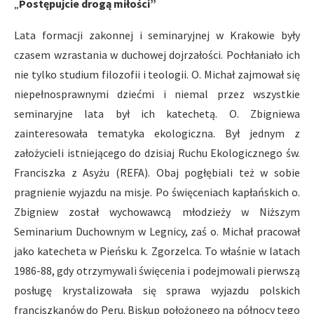
„
Post
ę
pujcie drog
ą
mi
ł
o
ś
ci”
Lata formacji zakonnej i seminaryjnej w Krakowie były
czasem wzrastania w duchowej dojrzałości. Pochłaniało ich
nie tylko studium filozofii i teologii. O. Michał zajmował się
niepełnosprawnymi dziećmi i niemal przez wszystkie
seminaryjne lata był ich katechetą. O. Zbigniewa
zainteresowała tematyka ekologiczna. Był jednym z
założycieli istniejącego do dzisiaj Ruchu Ekologicznego św.
Franciszka z Asyżu (REFA). Obaj pogłębiali też w sobie
pragnienie wyjazdu na misje. Po święceniach kapłańskich o.
Zbigniew został wychowawcą młodzieży w Niższym
Seminarium Duchownym w Legnicy, zaś o. Michał pracował
jako katecheta w Pieńsku k. Zgorzelca. To właśnie w latach
1986-88, gdy otrzymywali święcenia i podejmowali pierwszą
posługę krystalizowała się sprawa wyjazdu polskich
franciszkanów do Peru. Biskup położonego na północy tego