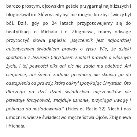
bardzo prostym, ojcowskim geście przygarnął najbliższych i
błogosławił im. Słów wtedy być nie mogło, bo zbyt świeży był
ból. Dziś, gdy po 24 latach przygotowujemy się do
beatyfikacji o. Michala i o. Zbigniewa, mamy odwagę
przytoczyć słowa papieża: „
Męczennik jest najbardziej
autentycznym świadkiem prawdy o życiu. Wie, że dzięki
spotkaniu z Jezusem Chrystusem znalazł prawdę o własnym
życiu, i tej pewności nikt ani nic nie zdoła mu odebrać. Ani
cierpienie, ani śmierć zadana przemocą nie skłonią go do
odstąpienia od prawdy, którą odkrył spotykając Chrystusa. Oto
dlaczego po dziś dzień świadectwo męczenników nie
przestaje fascynować, znajduje uznanie, przyciąga uwagę i
pobudza do naśladowania.”
(Fides et Ratio 32) Niech i nas
umocni w wierze świadectwo męczeństwa Ojców Zbigniewa
i Michała.