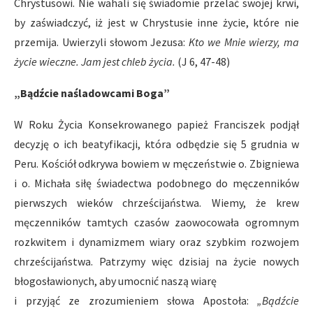
Chrystusowi. Nie wahali się świadomie przelać swojej krwi,
by zaświadczyć, iż jest w Chrystusie inne życie, które nie
przemija. Uwierzyli słowom Jezusa:
Kto we Mnie wierzy, ma
ż
ycie wieczne. Jam jest chleb
ż
ycia.
(J 6, 47-48)
„B
ą
d
ź
cie na
ś
ladowcami Boga”
W Roku Życia Konsekrowanego papież Franciszek podjął
decyzję o ich beatyfikacji, która odbędzie się 5 grudnia w
Peru. Kościół odkrywa bowiem w męczeństwie o. Zbigniewa
i o. Michała siłę świadectwa podobnego do męczenników
pierwszych wieków chrześcijaństwa. Wiemy, że krew
męczenników tamtych czasów zaowocowała ogromnym
rozkwitem i dynamizmem wiary oraz szybkim rozwojem
chrześcijaństwa. Patrzymy więc dzisiaj na życie nowych
błogosławionych, aby umocnić naszą wiarę
i przyjąć ze zrozumieniem słowa Apostoła:
„B
ą
d
ź
cie