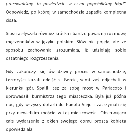
pracowali
ś
my, to powiedzcie w czym pope
ł
nili
ś
my b
łą
d
”.
Odpowiedź, po której w samochodzie zapadła kompletna
cisza.
Siostra słyszała również krótką i bardzo poważną rozmowę
męczenników w języku polskim. Słów nie pojęła, ale ze
sposobu zachowania zrozumiała, iż udzielają sobie
ostatniego rozgrzeszenia.
Gdy zakończył się ów dziwny proces w samochodzie,
terroryści kazali odejść s. Bercie, sami zaś odjechali w
kierunku gór. Spalili też za sobą most w Pariacoto i
uprowadzili burmistrza tego miasteczka. Była już późna
noc, gdy wszyscy dotarli do Pueblo Viejo i zatrzymali się
przy niewielkim moście w tej miejscowości. Obserwująca
całe wydarzenie z okien swojego domu prosta kobieta
opowiedziała