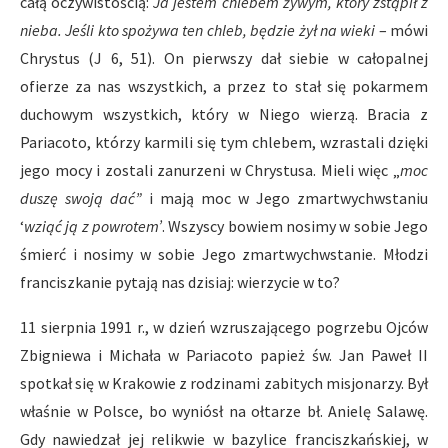
całą oczywistością:
Ja jestem chlebem żywym, który zstąpił z
nieba. Jeśli kto spożywa ten chleb, będzie żył na wieki
– mówi
Chrystus (J 6, 51). On pierwszy dał siebie w całopalnej
ofierze za nas wszystkich, a przez to stał się pokarmem
duchowym wszystkich, który w Niego wierzą. Bracia z
Pariacoto, którzy karmili się tym chlebem, wzrastali dzięki
jego mocy i zostali zanurzeni w Chrystusa. Mieli więc „
moc
duszę swoją dać”
i mają moc w Jego zmartwychwstaniu
‘
wziąć ją z powrotem’
. Wszyscy bowiem nosimy w sobie Jego
śmierć i nosimy w sobie Jego zmartwychwstanie. Młodzi
franciszkanie pytają nas dzisiaj: wierzycie w to?
11 sierpnia 1991 r., w dzień wzruszającego pogrzebu Ojców
Zbigniewa i Michała w Pariacoto papież św. Jan Paweł II
spotkał się w Krakowie z rodzinami zabitych misjonarzy. Był
właśnie w Polsce, bo wyniósł na ołtarze bł. Anielę Salawę.
Gdy nawiedzał jej relikwie w bazylice franciszkańskiej, w