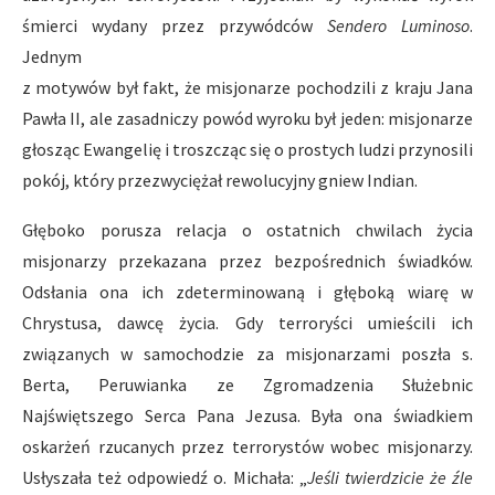
śmierci wydany przez przywódców
Sendero Luminoso
.
Jednym
z motywów był fakt, że misjonarze pochodzili z kraju Jana
Pawła II, ale zasadniczy powód wyroku był jeden: misjonarze
głosząc Ewangelię i troszcząc się o prostych ludzi przynosili
pokój, który przezwyciężał rewolucyjny gniew Indian.
Głęboko porusza relacja o ostatnich chwilach życia
misjonarzy przekazana przez bezpośrednich świadków.
Odsłania ona ich zdeterminowaną i głęboką wiarę w
Chrystusa, dawcę życia. Gdy terroryści umieścili ich
związanych w samochodzie za misjonarzami poszła s.
Berta, Peruwianka ze Zgromadzenia Służebnic
Najświętszego Serca Pana Jezusa. Była ona świadkiem
oskarżeń rzucanych przez terrorystów wobec misjonarzy.
Usłyszała też odpowiedź o. Michała: „
Je
ś
li twierdzicie
ż
e
ź
le