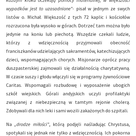
ka
ż
dym kroku oczekuj
ą
pomocy materialnej; w wi
ę
kszo
ś
ci
wypadk
ó
w jest to uzasadnione”-
pisał w jednym ze swych
listów o. Michał. Większość z tych 72 kaplic i kościołów
rozrzucona była wysoko w górach. Dotrzeć tam można było
jedynie na koniu lub piechotą. Wszędzie czekali ludzie,
którzy z wdzięcznością przyjmowali obecność
franciszkanów udzielających sakramentów, katechizujących
dzieci, wspomagających chorych. Misjonarze oprócz pracy
duszpasterskiej zajmowali się działalnością charytatywną.
W czasie suszy i głodu włączyli się w programy żywnościowe
Caritas. Wspomagali rozbudowę i wyposażenie ubogich
szkół wiejskich. Górali andyjskich uczyli profilaktyki
związanej z niebezpieczną w tamtym rejonie cholerą.
Zdobywali dla nich leki i sami wozili zakażonych do szpitali.
Na
„drodze mi
ł
o
ś
ci
”
, którą podjęli naśladując Chrystusa,
spotykali się jednak nie tylko z wdzięcznością. Ich pokorna