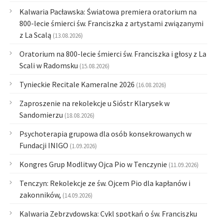
Kalwaria Pacławska: Światowa premiera oratorium na
800-lecie śmierci św. Franciszka z artystami związanymi
z La Scalą
(13.08.2026)
Oratorium na 800-lecie śmierci św. Franciszka i głosy z La
Scali w Radomsku
(15.08.2026)
Tynieckie Recitale Kameralne 2026
(16.08.2026)
Zaproszenie na rekolekcje u Sióstr Klarysek w
Sandomierzu
(18.08.2026)
Psychoterapia grupowa dla osób konsekrowanych w
Fundacji INIGO
(1.09.2026)
Kongres Grup Modlitwy Ojca Pio w Tenczynie
(11.09.2026)
Tenczyn: Rekolekcje ze św. Ojcem Pio dla kapłanów i
zakonników,
(14.09.2026)
Kalwaria Zebrzydowska: Cykl spotkań o św. Franciszku