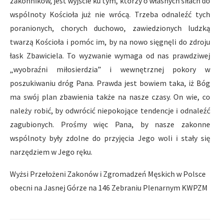
zakonników, jest wyjście ku tym, którzy o własnych siłach do
wspólnoty Kościoła już nie wrócą. Trzeba odnaleźć tych
poranionych, chorych duchowo, zawiedzionych ludzką
twarzą Kościoła i pomóc im, by na nowo sięgnęli do zdroju
łask Zbawiciela. To wyzwanie wymaga od nas prawdziwej
„wyobraźni miłosierdzia” i wewnętrznej pokory w
poszukiwaniu dróg Pana. Prawda jest bowiem taka, iż Bóg
ma swój plan zbawienia także na nasze czasy. On wie, co
należy robić, by odwrócić niepokojące tendencje i odnaleźć
zagubionych. Prośmy więc Pana, by nasze zakonne
wspólnoty były zdolne do przyjęcia Jego woli i stały się
narzędziem w Jego ręku.
Wyżsi Przełożeni Zakonów i Zgromadzeń Męskich w Polsce
obecni na Jasnej Górze na 146 Zebraniu Plenarnym KWPZM