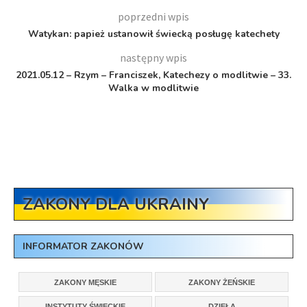
poprzedni wpis
Watykan: papież ustanowił świecką posługę katechety
następny wpis
2021.05.12 – Rzym – Franciszek, Katechezy o modlitwie – 33.
Walka w modlitwie
ZAKONY DLA UKRAINY
INFORMATOR ZAKONÓW
ZAKONY MĘSKIE
ZAKONY ŻEŃSKIE
INSTYTUTY ŚWIECKIE
DZIEŁA