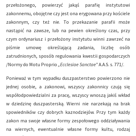
przełożonego, powierzyć jakąś parafię instytutowi
zakonnemu, obojętne czy jest ona erygowana przy kościele
zakonnym, czy też nie. To przekazanie parafii może
nastąpić na zawsze, lub na pewien określony czas, przy
czym ordynariusz i przełożony instytutu winni zawrzeć na
piśmie umowę określającą zadania, liczbę osób
zatrudnionych, sposób regulowania kwestii gospodarczych
/Normy do Motu Proprio
„Ecclesiae Sanctae”
A.A.S. s. 771/.
Ponieważ w tym wypadku duszpasterstwo powierzono nie
jednej osobie, a zakonowi, wszyscy zakonnicy czują się
współodpowiedzialni za pracę, wszyscy wnoszą jakiś wkład
w dziedzinę duszpasterską. Wierni nie narzekają na brak
spowiedników czy dobrych kaznodziejów. Przy tym każdy
zakon ma swoje własne formy zespołowego oddziaływania
na wiernych, ewentualnie własne formy kultu, rodzaj