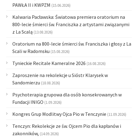
PAWŁA II i KWPZM
(15.06.2026)
Kalwaria Pacławska: Światowa premiera oratorium na
800-lecie śmierci św. Franciszka z artystami związanymi
z La Scalą
(13.08.2026)
Oratorium na 800-lecie śmierci św. Franciszka i głosy z La
Scali w Radomsku
(15.08.2026)
Tynieckie Recitale Kameralne 2026
(16.08.2026)
Zaproszenie na rekolekcje u Sióstr Klarysek w
Sandomierzu
(18.08.2026)
Psychoterapia grupowa dla osób konsekrowanych w
Fundacji INIGO
(1.09.2026)
Kongres Grup Modlitwy Ojca Pio w Tenczynie
(11.09.2026)
Tenczyn: Rekolekcje ze św. Ojcem Pio dla kapłanów i
zakonników,
(14.09.2026)