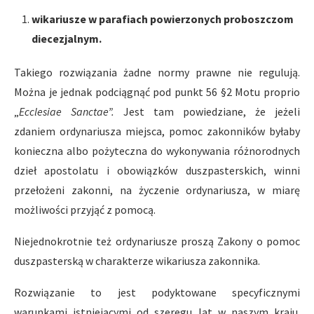
wikariusze w parafiach powierzonych proboszczom
diecezjalnym.
Takiego rozwiązania żadne normy prawne nie regulują.
Można je jednak podciągnąć pod punkt 56 §2 Motu proprio
„
Ecclesiae Sanctae”.
Jest tam powiedziane, że jeżeli
zdaniem ordynariusza miejsca, pomoc zakonników byłaby
konieczna albo pożyteczna do wykonywania różnorodnych
dzieł apostolatu i obowiązków duszpasterskich, winni
przełożeni zakonni, na życzenie ordynariusza, w miarę
możliwości przyjąć z pomocą.
Niejednokrotnie też ordynariusze proszą Zakony o pomoc
duszpasterską w charakterze wikariusza zakonnika.
Rozwiązanie to jest podyktowane specyficznymi
warunkami istniejącymi od szeregu lat w naszym kraju.