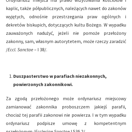
Ordynariusz miejsca ma prawo wizytowania kościołów i
kaplic, także półpublicznych, należących nawet do zakonów
wyjętych, odnośnie przestrzegania praw ogólnych i
dekretów biskupich, dotyczących kultu Bożego. W wypadku
zauważonych nadużyć, jeżeli nie pomoże przełożony
zakonny, sam, własnym autorytetem, może rzeczy zaradzić
/
Eccl. Sanctae
– I 38/.
Duszpasterstwo w parafiach niezakonnych,
powierzonych zakonnikowi.
Za zgodą przełożonego może ordynariusz miejscowy
zamianować zakonnika proboszczem jakiejś parafii,
chociaż tej parafii zakonowi nie powierza. I w tym wypadku
ordynariusz podpisze umowę z kompetentnym
przełożonym /
Ecclesiae Sanctae
I 53§ 2/.