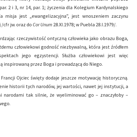
par. 2 i 3, nr 14, par. 1; życzenia dla Kolegium Kardynalskiego
 Ta misja jest „ewangelizacyjna”, jest wnoszeniem zaczynu
 /cfr jw. oraz do
Cor Unum
28.XI.1978; w Puebla 28.I.1979/.
erdzając rzeczywistość ontyczną człowieka jako obrazu Boga,
żdemu człowiekowi godność niezbywalną, która jest źródłem
ektach jego egzystencji. Służba człowiekowi jest więc
żbą inspirowaną przez Boga i prowadzącą do Niego.
y Francji Ojciec święty dodaje jeszcze motywację historyczną.
ie historii tych narodów, jej wartości, nawet jej instytucji, a
i narodami tak silnie, że wyeliminować go – znaczyłoby –
wego.