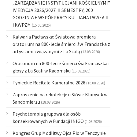
„ZARZĄDZANIE INSTYTUCJAMI KOŚCIELNYMI”
IV EDYCJA 2026/2027: II SEMESTRY, 200
GODZIN WE WSPÓŁPRACY KUL JANA PAWŁA II
i KWPZM
(15.06.2026)
Kalwaria Pacławska: Światowa premiera
oratorium na 800-lecie śmierci św. Franciszka z
artystami związanymi z La Scalą
(13.08.2026)
Oratorium na 800-lecie śmierci św. Franciszka i
głosy z La Scali w Radomsku
(15.08.2026)
Tynieckie Recitale Kameralne 2026
(16.08.2026)
Zaproszenie na rekolekcje u Sióstr Klarysek w
Sandomierzu
(18.08.2026)
Psychoterapia grupowa dla osób
konsekrowanych w Fundacji INIGO
(1.09.2026)
Kongres Grup Modlitwy Ojca Pio w Tenczynie