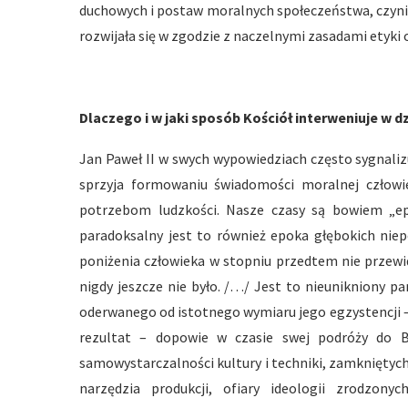
duchowych i postaw moralnych społeczeństwa, czyni
rozwijała się w zgodzie z naczelnymi zasadami etyki
Dlaczego i w jaki sposób Kościół interweniuje w d
Jan Paweł II w swych wypowiedziach często sygnaliz
sprzyja formowaniu świadomości moralnej człowie
potrzebom ludzkości. Nasze czasy są bowiem „
paradoksalny jest to również epoka głębokich nie
poniżenia człowieka w stopniu przedtem nie przewi
nigdy jeszcze nie było. /…/ Jest to nieunikniony 
oderwanego od istotnego wymiaru jego egzystencji – 
rezultat – dopowie w czasie swej podróży do Bra
samowystarczalności kultury i techniki, zamkniętyc
narzędzia produkcji, ofiary ideologii zrodzon