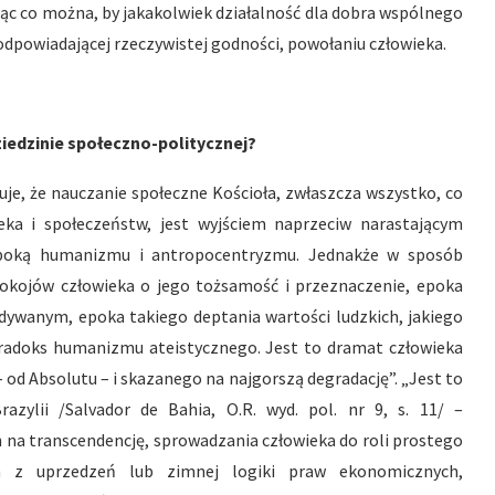
ąc co można, by jakakolwiek działalność dla dobra wspólnego
 odpowiadającej rzeczywistej godności, powołaniu człowieka.
ziedzinie społeczno-politycznej?
uje, że nauczanie społeczne Kościoła, zwłaszcza wszystko, co
ka i społeczeństw, jest wyjściem naprzeciw narastającym
epoką humanizmu i antropocentryzmu. Jednakże w sposób
pokojów człowieka o jego tożsamość i przeznaczenie, epoka
dywanym, epoka takiego deptania wartości ludzkich, jakiego
paradoks humanizmu ateistycznego. Jest to dramat człowieka
od Absolutu – i skazanego na najgorszą degradację”. „Jest to
zylii /Salvador de Bahia, O.R. wyd. pol. nr 9, s. 11/ –
h na transcendencję, sprowadzania człowieka do roli prostego
ych z uprzedzeń lub zimnej logiki praw ekonomicznych,