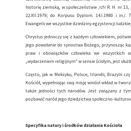
historię ziemską, w społeczeństwie /cfr R. H. nr 13, 
22.XII.1979; do Korpusu Dyplom. 14.I.1980 i in./.
Ewangelii we wszystkie dziedziny egzystencji ludzkiej
Chrystus jednoczy się z każdym człowiekiem, potwi
jego powołanie do synostwa Bożego, przynosząc ka
praw i obowiązków człowieka we wszystkich asp
„wydarzeniem religijnym” w sensie ścisłym, jest słu
Często, jak w Meksyku, Polsce, Irlandii, Brazylii cz
Kościół, wypełniając swą misję wniósł wkład w tworzen
także jedności tych narodów. Jest związany z tym
pozbawić naród jego dziedzictwa społeczno-kulturo
Specyfika natury i środków działania Kościoła