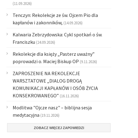
(11.09.2026)
Tenczyn: Rekolekcje ze św. Ojcem Pio dla
kapłanów i zakonników,
(14.09.2026)
Kalwaria Zebrzydowska: Cykl spotkań o św.
Franciszku
(24.09.2026)
Rekolekcje dla księży „Pasterz uważny”
poprowadzi o. Maciej Biskup OP
(9.11.2026)
ZAPROSZENIE NA REKOLEKCJE
WARSZTATOWE „DIALOG DROGĄ
KOMUNIKACJI KAPŁANÓW I OSÓB ŻYCIA
KONSEKROWANEGO”
(16.11.2026)
Modlitwa "Ojcze nasz" – biblijna sesja
medytacyjna
(19.11.2026)
ZOBACZ WIĘCEJ ZAPOWIEDZI