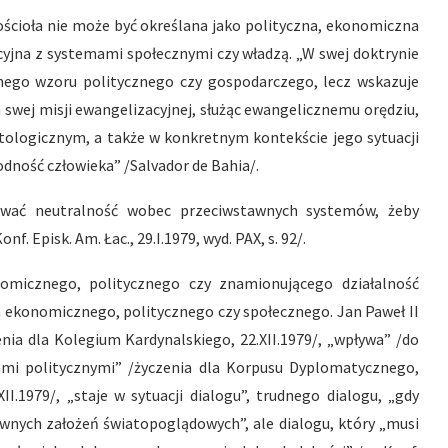
Kościoła nie może być określana jako polityczna, ekonomiczna
ncyjna z systemami społecznymi czy władzą. „W swej doktrynie
tnego wzoru politycznego czy gospodarczego, lecz wskazuje
 swej misji ewangelizacyjnej, służąc ewangelicznemu orędziu,
tologicznym, a także w konkretnym kontekście jego sytuacji
godność człowieka” /Salvador de Bahia/.
ować neutralność wobec przeciwstawnych systemów, żeby
nf. Episk. Am. Łac., 29.I.1979, wyd. PAX, s. 92/.
nomicznego, politycznego czy znamionującego działalność
a ekonomicznego, politycznego czy społecznego. Jan Paweł II
enia dla Kolegium Kardynalskiego, 22.XII.1979/, „wpływa” /do
eczami politycznymi” /życzenia dla Korpusu Dyplomatycznego,
XII.1979/, „staje w sytuacji dialogu”, trudnego dialogu, „gdy
wnych założeń światopoglądowych”, ale dialogu, który „musi