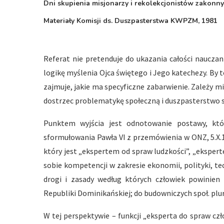
Dni skupienia misjonarzy i rekolekcjonistów zakonny
Materiały Komisji ds. Duszpasterstwa KWPZM, 1981
Referat nie pretenduje do ukazania całości nauczan
logikę myślenia Ojca świętego i Jego katechezy. By t
zajmuje, jakie ma specyficzne zabarwienie. Zależy m
dostrzec problematykę społeczną i duszpasterstwo s
Punktem wyjścia jest odnotowanie postawy, któ
sformułowania Pawła VI z przemówienia w ONZ, 5.X.
który jest „ekspertem od spraw ludzkości”, „ekspert
sobie kompetencji w zakresie ekonomii, polityki, 
drogi i zasady według których człowiek powinien
Republiki Dominikańskiej; do budowniczych społ. plura
W tej perspektywie – funkcji „eksperta do spraw cz