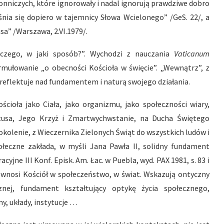
nniczych, które ignorowały i nadal ignorują prawdziwe dobro
śnia się dopiero w tajemnicy Słowa Wcielonego” /GeS. 22/, a
sa” /Warszawa, 2.VI.1979/.
aczego, w jaki sposób?”. Wychodzi z nauczania
Vaticanum
ormułowanie „o obecności Kościoła w święcie”. „Wewnątrz”, z
reflektuje nad fundamentem i naturą swojego działania.
cioła jako Ciała, jako organizmu, jako społeczności wiary,
stusa, Jego Krzyż i Zmartwychwstanie, na Ducha Świętego
okolenie, z Wieczernika Zielonych Świąt do wszystkich ludów i
ołeczne zakłada, w myśli Jana Pawła II, solidny fundament
cyjne III Konf. Episk. Am. Łac. w Puebla, wyd. PAX 1981, s. 83 i
 wnosi Kościół w społeczeństwo, w świat. Wskazują ontyczny
nej, fundament kształtujący optykę życia społecznego,
, układy, instytucje …