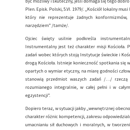
być możliwy i skuteczny, jeśli domaga się tego dobro
Plen. Episk. Polski, 5.VI. 1979/. „Kościół lokalny mu
który nie reprezentuje żadnych konformizmów, 
narzędziem” /tamże/.
Ojciec święty usilnie podkreśla instrumentaln
Instrumentalny jest też charakter misji Kościoła.
zadań wobec których stoją Instytucje świeckie i Kośc
drogą Kościoła. Istnieje konieczność spotkania się
opartych o wymiar etyczny, na miarę godności człowi
stanowią przedmiot waszych zadań /…/ rzeczą 
rozumianego integralnie, w całej pełni i w cał
egzystencji”.
Dopiero teraz, w sytuacji jakby „wewnętrznej obecn
charakter różnic kompetencji, zakresu odpowiedzial
umacnianiu sił duchowych i moralnych, w tworze