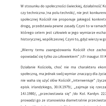
W stosunku do społeczności świeckiej, działalność 
czy techniczna /na polu techniki/, nie jest konkure
społecznej Kościół nie proponuje jakiegoś konkre
drogę, przedstawia pewne zasady. Czyni to w ramach
którego celem jest człowiek w jego wymiarze escha
historycznej, współczesnej. Czyni to, gdyż wierzy w 
„Wierny temu zaangażowaniu Kościół chce zach
opowiadać się tylko za człowiekiem” /cfr inaugur. III Ko
Działanie Kościoła, choć nie ma charakteru eko
społeczną, ma jednak swój wymiar znaczący dla życi
nie waha się użyć słów Kościół „interweniuje” /życz
episk. irlandzkiego, 30.IX.1979/, „zajmuje się rz
14.I.1980/, „przeciwstawia się” /do Kol. Kardyn. 22.
prowadzi go ze stanowiska diametralnie przeciwsta