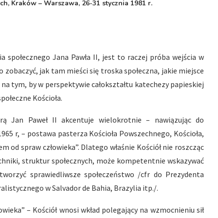
ch, Kraków – Warszawa, 26-31 stycznia 1981 r.
ia społecznego Jana Pawła II, jest to raczej próba wejścia w
o zobaczyć, jak tam mieści się troska społeczna, jakie miejsce
i na tym, by w perspektywie całokształtu katechezy papieskiej
połeczne Kościoła.
rą Jan Paweł II akcentuje wielokrotnie – nawiązując do
1965 r, – postawa pasterza Kościoła Powszechnego, Kościoła,
em od spraw człowieka”. Dlatego właśnie Kościół nie roszcząc
techniki, struktur społecznych, może kompetentnie wskazywać
 tworzyć sprawiedliwsze społeczeństwo /cfr do Prezydenta
listycznego w Salvador de Bahia, Brazylia itp./.
łowieka” – Kościół wnosi wkład polegający na wzmocnieniu sił