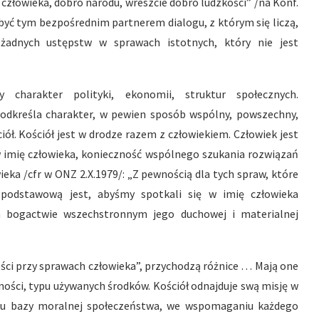
 człowieka, dobro narodu, wreszcie dobro ludzkości” /na Konf.
si być tym bezpośrednim partnerem dialogu, z którym się liczą,
żadnych ustępstw w sprawach istotnych, który nie jest
y charakter polityki, ekonomii, struktur społecznych.
 Podkreśla charakter, w pewien sposób wspólny, powszechny,
iół. Kościół jest w drodze razem z człowiekiem. Człowiek jest
 w imię człowieka, konieczność wspólnego szukania rozwiązań
eka /cfr w ONZ 2.X.1979/: „Z pewnością dla tych spraw, które
podstawową jest, abyśmy spotkali się w imię człowieka
ym bogactwie wszechstronnym jego duchowej i materialnej
ości przy sprawach człowieka”, przychodzą różnice … Mają one
ności, typu używanych środków. Kościół odnajduje swą misję w
niu bazy moralnej społeczeństwa, we wspomaganiu każdego