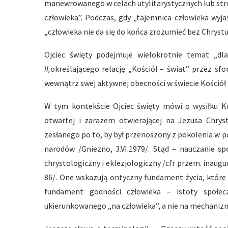
manewrowanego w celach utylitarystycznych lub stro
człowieka”. Podczas, gdy „tajemnica człowieka wyja
„człowieka nie da się do końca zrozumieć bez Chrystu
Ojciec święty podejmuje wielokrotnie temat „dl
II,
określającego relację „Kościół – świat” przez sf
wewnątrz swej aktywnej obecności w świecie Kościół 
W tym kontekście Ojciec święty mówi o wysiłku Koś
otwartej i zarazem otwierającej na Jezusa Chry
zesłanego po to, by był przenoszony z pokolenia w p
narodów /Gniezno, 3.VI.1979/. Stąd – nauczanie sp
chrystologiczny i eklezjologiczny /cfr przem. inaugura
86/. One wskazują ontyczny fundament życia, które
fundament godności człowieka – istoty społecz
ukierunkowanego „na człowieka”, a nie na mechanizmy