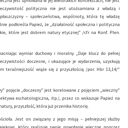
eczna jest ujmowana w jej wielorakich kontekstach, nie jest
zeczywistość polityczna nie jest utożsamiana z władzą i
 płaszczyzny – społeczeństwa, wspólnoty, która tę władzę
nie podkreśla Papież, że „działalność społeczna i polityczna
kie, które jest dobrem natury etycznej” /cfr na Konf. Plen.
cniając wymiar duchowy i moralny. „Daje klucz do pełnej
zeczywistości doczesne, i ukazujące je wydarzenia, uzyskują
teraźniejszość wiąże się z przyszłością /por. Hbr 13,14/”
wy” pojęcie „doczesny” jest korelowane z pojęciem „wieczny”
ektywa eschatologiczna, itp./, przez co wskazuje Papież na
natury, przyszłość, która już przenika historię.
cioła. Jest on związany z jego misją – pełniejszej służby
iekowi, który realizuje swoje powołanie wieczne poprzez