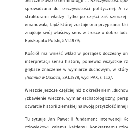
Jeszcze słowo o terminologii … Rzeczywistość społ
sprowadzana do rzeczywistości politycznej. A r
strukturami władzy. Tylko po części zaś szerszej
emanowała, bądź której zostaje ona przypisana. Usil
znajduje swój właściwy sens w trosce o dobro ludz
Episkopatu Polski, 5.VI.1979/.
Kościół ma wnieść wkład w porządek doczesny uma
interpretacji sensu historii, ponieważ wszystkie r
głębsze znaczenie w wymiarze duchowym, w którym 
/
homilia w Oaxaca
, 29.I.1979, wyd. PAX, s. 112/.
Wreszcie jeszcze częściej niż z określeniem „ducho
/zbawienie wieczne, wymiar eschatologiczny, persp
otwarcie historii ziemskiej na swoją przyszłość innej 
Tu sytuuje Jan Paweł II fundament interwencji Koś
człowiekowi, całemu, każdemu, konkretnemu człow