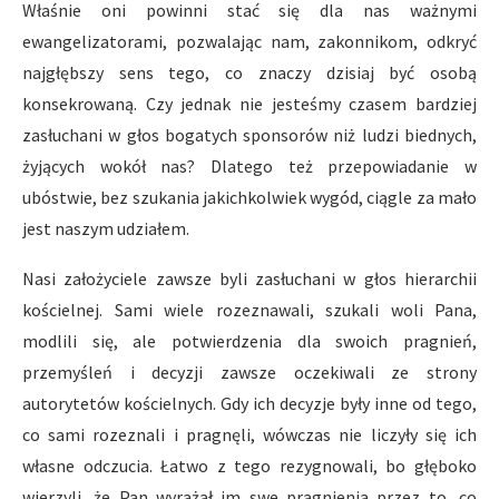
Właśnie oni powinni stać się dla nas ważnymi
ewangelizatorami, pozwalając nam, zakonnikom, odkryć
najgłębszy sens tego, co znaczy dzisiaj być osobą
konsekrowaną. Czy jednak nie jesteśmy czasem bardziej
zasłuchani w głos bogatych sponsorów niż ludzi biednych,
żyjących wokół nas? Dlatego też przepowiadanie w
ubóstwie, bez szukania jakichkolwiek wygód, ciągle za mało
jest naszym udziałem.
Nasi założyciele zawsze byli zasłuchani w głos hierarchii
kościelnej. Sami wiele rozeznawali, szukali woli Pana,
modlili się, ale potwierdzenia dla swoich pragnień,
przemyśleń i decyzji zawsze oczekiwali ze strony
autorytetów kościelnych. Gdy ich decyzje były inne od tego,
co sami rozeznali i pragnęli, wówczas nie liczyły się ich
własne odczucia. Łatwo z tego rezygnowali, bo głęboko
wierzyli, że Pan wyrażał im swe pragnienia przez to, co