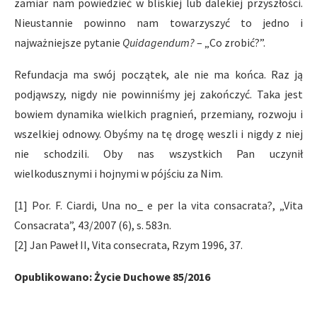
zamiar nam powiedzieć w bliskiej lub dalekiej przyszłości.
Nieustannie powinno nam towarzyszyć to jedno i
najważniejsze pytanie
Quidagendum?
– „Co zrobić?”.
Refundacja ma swój początek, ale nie ma końca. Raz ją
podjąwszy, nigdy nie powinniśmy jej zakończyć. Taka jest
bowiem dynamika wielkich pragnień, przemiany, rozwoju i
wszelkiej odnowy. Obyśmy na tę drogę weszli i nigdy z niej
nie schodzili. Oby nas wszystkich Pan uczynił
wielkodusznymi i hojnymi w pójściu za Nim.
[1] Por. F. Ciardi, Una no_ e per la vita consacrata?, „Vita
Consacrata”, 43/2007 (6), s. 583n.
[2] Jan Paweł II, Vita consecrata, Rzym 1996, 37.
Opublikowano: Życie Duchowe 85/2016