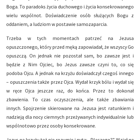
Boga. To paradoks życia duchowego i życia konsekrowanego
wielu wspólnot. Doświadczenie osób służących Bogu z
oddaniem, a ludziom w postawie samozaparcia.
Trzeba w tych momentach patrzeć na Jezusa
opuszczonego, który przed męką zapowiadał, że wszyscy Go
opuszczą. On jednak nie pozostał sam, bo zawsze jest i
będzie z Nim Ojciec, bo Jezus zawsze czyni to, co się
podoba Ojcu. A jednak na krzyżu doświadczył czegoś innego
– opuszczenia także przez Ojca. Wydał krzyk bólu i wydał się
w ręce Ojca jeszcze raz, do końca. Przez to dokonał
zbawienia. To czas oczyszczenia, ale także zbawiania
innych. Spojrzenie skierowane na Jezusa jest ratunkiem i
nadzieją dla nocy ciemnych przeżywanych indywidualnie lub
wspólnotowo przez osoby konsekrowane.
Jezus na krzyżu też nie rozumie i pyta: „Dlaczego?”. Wziął na