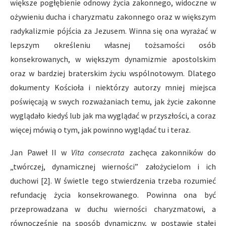
większe pogłębienie odnowy życia zakonnego, widoczne w
ożywieniu ducha i charyzmatu zakonnego oraz w większym
radykalizmie pójścia za Jezusem. Winna się ona wyrażać w
lepszym określeniu własnej tożsamości osób
konsekrowanych, w większym dynamizmie apostolskim
oraz w bardziej braterskim życiu wspólnotowym. Dlatego
dokumenty Kościoła i niektórzy autorzy mniej miejsca
poświęcają w swych rozważaniach temu, jak życie zakonne
wyglądało kiedyś lub jak ma wyglądać w przyszłości, a coraz
więcej mówią o tym, jak powinno wyglądać tu i teraz.
Jan Paweł II w
Vita consecrata
zachęca zakonników do
„twórczej, dynamicznej wierności” założycielom i ich
duchowi [2]. W świetle tego stwierdzenia trzeba rozumieć
refundację życia konsekrowanego. Powinna ona być
przeprowadzana w duchu wierności charyzmatowi, a
równocześnie na sposób dynamiczny, w postawie stałej