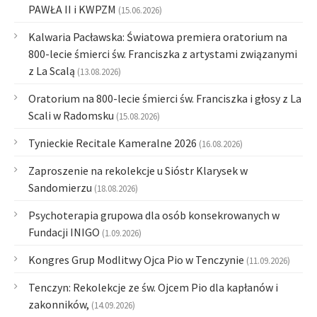
PAWŁA II i KWPZM
(15.06.2026)
Kalwaria Pacławska: Światowa premiera oratorium na
800-lecie śmierci św. Franciszka z artystami związanymi
z La Scalą
(13.08.2026)
Oratorium na 800-lecie śmierci św. Franciszka i głosy z La
Scali w Radomsku
(15.08.2026)
Tynieckie Recitale Kameralne 2026
(16.08.2026)
Zaproszenie na rekolekcje u Sióstr Klarysek w
Sandomierzu
(18.08.2026)
Psychoterapia grupowa dla osób konsekrowanych w
Fundacji INIGO
(1.09.2026)
Kongres Grup Modlitwy Ojca Pio w Tenczynie
(11.09.2026)
Tenczyn: Rekolekcje ze św. Ojcem Pio dla kapłanów i
zakonników,
(14.09.2026)