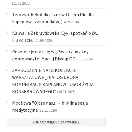
(11.09.2026)
Tenczyn: Rekolekcje ze św. Ojcem Pio dla
kapłanów i zakonników,
(14.09.2026)
Kalwaria Zebrzydowska: Cykl spotkań o św.
Franciszku
(24.09.2026)
Rekolekcje dla księży „Pasterz uważny”
poprowadzi o. Maciej Biskup OP
(9.11.2026)
ZAPROSZENIE NA REKOLEKCJE
WARSZTATOWE „DIALOG DROGĄ
KOMUNIKACJI KAPŁANÓW I OSÓB ŻYCIA
KONSEKROWANEGO”
(16.11.2026)
Modlitwa "Ojcze nasz" – biblijna sesja
medytacyjna
(19.11.2026)
ZOBACZ WIĘCEJ ZAPOWIEDZI