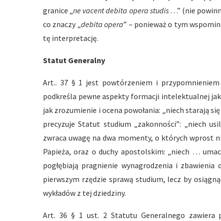
granice „
ne vacent debita opera studis
…” (nie powinn
co znaczy „
debita opera
” – ponieważ o tym wspomina
tę interpretację.
Statut Generalny
Art.. 37 § 1 jest powtórzeniem i przypomnieniem
podkreśla pewne aspekty formacji intelektualnej jak z
jak zrozumienie i ocena powołania: „niech starają się
precyzuje Statut studium „zakonności”: „niech usil
zwraca uwagę na dwa momenty, o których wprost nie
Papieża, oraz o duchy apostolskim: „niech … umacni
pogłębiają pragnienie wynagrodzenia i zbawienia d
pierwszym rzędzie sprawą studium, lecz by osiągn
wykładów z tej dziedziny.
Art. 36 § 1 ust. 2 Statutu Generalnego zawiera 