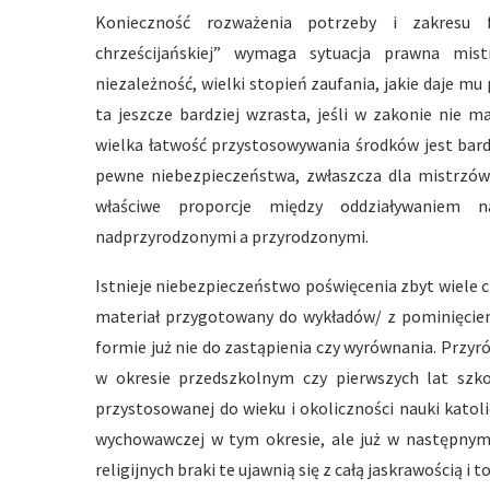
Konieczność rozważenia potrzeby i zakresu f
chrześcijańskiej” wymaga sytuacja prawna mist
niezależność, wielki stopień zaufania, jakie daje 
ta jeszcze bardziej wzrasta, jeśli w zakonie nie m
wielka łatwość przystosowywania środków jest bard
pewne niebezpieczeństwa, zwłaszcza dla mistrzów
właściwe proporcje między oddziaływaniem n
nadprzyrodzonymi a przyrodzonymi.
Istnieje niebezpieczeństwo poświęcenia zbyt wiele c
materiał przygotowany do wykładów/ z pominięciem
formie już nie do zastąpienia czy wyrównania. Przy
w okresie przedszkolnym czy pierwszych lat szkoł
przystosowanej do wieku i okoliczności nauki katol
wychowawczej w tym okresie, ale już w następnym o
religijnych braki te ujawnią się z całą jaskrawością i