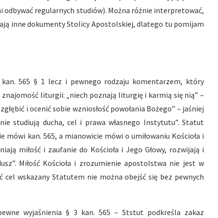
i odbywać regularnych studiów). Można różnie interpretować,
ją inne dokumenty Stolicy Apostolskiej, dlatego tu pomijam
 kan. 565 § 1 lecz i pewnego rodzaju komentarzem, który
najomość liturgii: „niech poznają liturgię i karmią się nią” –
 zgłębić i ocenić sobie wzniosłość powołania Bożego” – jaśniej
nie studiują ducha, cel i prawa własnego Instytutu”. Statut
 mówi kan. 565, a mianowicie mówi o umiłowaniu Kościoła i
ają miłość i zaufanie do Kościoła i Jego Głowy, rozwijają i
usz”. Miłość Kościoła i zrozumienie apostolstwa nie jest w
ąć cel wskazany Statutem nie można obejść się bez pewnych
pewne wyjaśnienia § 3 kan. 565 – Ststut podkreśla zakaz