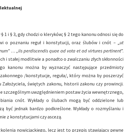
lektualnej
§ 1 i § 3, gdy chodzi o kleryków; § 2 tego kanonu odnosi się do
o poznaniu reguł i konstytucji, oraz ślubów i cnót – „
ut
num” … „iis perdiscendis quae ad vota et ad virtures pertinent
”.
h i stałej modlitwie a ponadto o zwalczaniu złych skłonności
ego kanonu można by wyznaczyć następujące przedmioty
zakonnego /konstytucje, reguła/, który można by poszerzyć
Założyciela, świętych zakonu, historii zakonu czy prowincji.
e szczególnym uwzględnieniem postaw życia wewnętrznego,
abiania cnót. Wykłady o ślubach mogą być oddzielone lub
zą być jednak bardzo podkreślone. Wykłady o rozmyślaniu i
nie z konstytucjami czy ascezą.
zkolenia nowicjackiego, lecz jest to przepis stawiający pewne