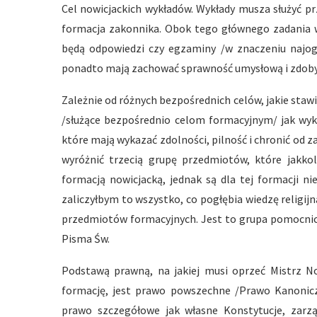
Cel nowicjackich wykładów. Wykłady musza służyć p
formacja zakonnika. Obok tego głównego zadania wy
będą odpowiedzi czy egzaminy /w znaczeniu najogó
ponadto mają zachować sprawność umysłową i zdoby
Zależnie od różnych bezpośrednich celów, jakie sta
/służące bezpośrednio celom formacyjnym/ jak wykła
które mają wykazać zdolności, pilność i chronić od z
wyróżnić trzecią grupę przedmiotów, które jakko
formacją nowicjacką, jednak są dla tej formacji n
zaliczyłbym to wszystko, co pogłębia wiedzę religij
przedmiotów formacyjnych. Jest to grupa pomocnicz
Pisma Św.
Podstawą prawną, na jakiej musi oprzeć Mistrz Now
formację, jest prawo powszechne /Prawo Kanoniczne
prawo szczegółowe jak własne Konstytucje, zarzą