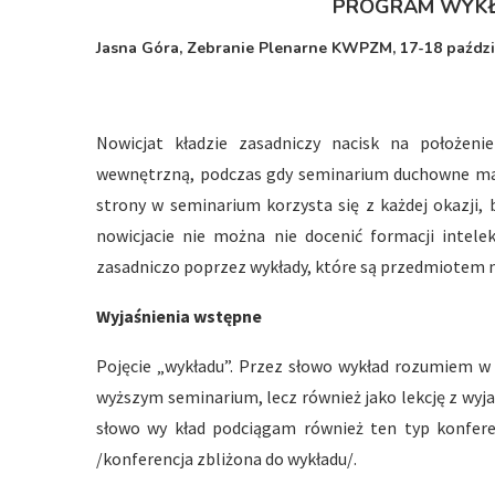
PROGRAM WYKŁ
Jasna Góra, Zebranie Plenarne KWPZM, 17-18 paździe
Nowicjat kładzie zasadniczy nacisk na położeni
wewnętrzną, podczas gdy seminarium duchowne ma z
strony w seminarium korzysta się z każdej okazji,
nowicjacie nie można nie docenić formacji intelek
zasadniczo poprzez wykłady, które są przedmiotem 
Wyjaśnienia wstępne
Pojęcie „wykładu”. Przez słowo wykład rozumiem w 
wyższym seminarium, lecz również jako lekcję z wyja
słowo wy kład podciągam również ten typ konfer
/konferencja zbliżona do wykładu/.