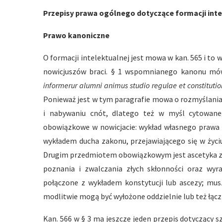
Przepisy prawa ogólnego dotyczące formacji inte
Prawo kanoniczne
O formacji intelektualnej jest mowa w kan. 565 i to w 
nowicjuszów braci. § 1 wspomnianego kanonu mówi 
informerur alumni animus studio regulae et constitutio
Ponieważ jest w tym paragrafie mowa o rozmyślaniac
i nabywaniu cnót, dlatego też w myśl cytowan
obowiązkowe w nowicjacie: wykład własnego prawa 
wykładem ducha zakonu, przejawiającego się w życiu 
Drugim przedmiotem obowiązkowym jest ascetyka z
poznania i zwalczania złych skłonności oraz wyr
połączone z wykładem konstytucji lub ascezy; mus
modlitwie mogą być wyłożone oddzielnie lub też łącz
Kan. 566 w § 3 ma jeszcze jeden przepis dotyczący s