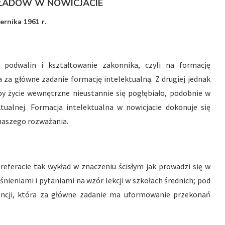
ADÓW W NOWICJACIE
rnika 1961 r.
e podwalin i kształtowanie zakonnika, czyli na formację
a główne zadanie formację intelektualną. Z drugiej jednak
 by życie wewnętrzne nieustannie się pogłębiało, podobnie w
tualnej. Formacja intelektualna w nowicjacie dokonuje się
naszego rozważania.
referacie tak wykład w znaczeniu ścisłym jak prowadzi się w
śnieniami i pytaniami na wzór lekcji w szkołach średnich; pod
encji, która za główne zadanie ma uformowanie przekonań