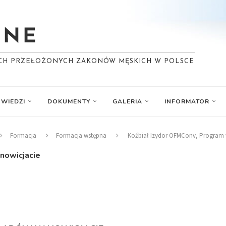
YCH PRZEŁOŻONYCH ZAKONÓW MĘSKICH W POLSCE
WIEDZI
DOKUMENTY
GALERIA
INFORMATOR
Formacja
Formacja wstępna
Koźbiał Izydor OFMConv, Program
nowicjacie