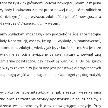
rzede wszystkim głównemu celowi nowicjatu, jakim jest pena
kłady i związana z nimi praca nowicjusza, której odbiciem
lniejszym/ mają wykazać zdolność i pilność nowicjusza, a
tą wiedzę (
Ad explorandum
– wstęp).
wiamy wykładom, można wykłady podzielić na ściśle formacyjne
dy Konstytucji, ascezy, liturgii – wykłady „humanistyczne”,
apomnienia zdobytej wiedzy jak język łaciński – można jeszcze
lwiek nie są ściśle związane ze swej natury z wewnętrzną
iezmiernie pożyteczne, czy nawet ją warunkują. Do tej grupy
ną w tym zakresie, w jakim ona jest podstawą dla wykładanych
a; mogą wejść w nią zagadnienia z apologetyki, dogmatyki,
icjatu formację intelektualną, jak zresztą i wszelką inną
 oraz zarządzenia Stolicy Apostolskiej z tej dziedziny/ i
dzenia władz zakonnych oraz obowiązujące tradycje. Przy