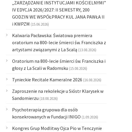
„ZARZĄDZANIE INSTYTUCJAMI KOŚCIELNYMI”
IV EDYCJA 2026/2027: II SEMESTRY, 200
GODZIN WE WSPÓŁPRACY KUL JANA PAWŁA II
i KWPZM
(15.06.2026)
Kalwaria Pacławska: Światowa premiera
oratorium na 800-lecie śmierci św. Franciszka z
artystami związanymi z La Scalą
(13.08.2026)
Oratorium na 800-lecie śmierci św. Franciszka i
głosy z La Scali w Radomsku
(15.08.2026)
Tynieckie Recitale Kameralne 2026
(16.08.2026)
Zaproszenie na rekolekcje u Sióstr Klarysek w
Sandomierzu
(18.08.2026)
Psychoterapia grupowa dla osób
konsekrowanych w Fundacji INIGO
(1.09.2026)
Kongres Grup Modlitwy Ojca Pio w Tenczynie