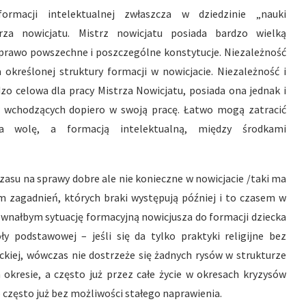
ormacji intelektualnej zwłaszcza w dziedzinie „nauki
rza nowicjatu. Mistrz nowicjatu posiada bardzo wielką
mu prawo powszechne i poszczególne konstytucje. Niezależność
a określonej struktury formacji w nowicjacie. Niezależność i
zo celowa dla pracy Mistrza Nowicjatu, posiada ona jednak i
 wchodzących dopiero w swoją pracę. Łatwo mogą zatracić
a wolę, a formacją intelektualną, między środkami
zasu na sprawy dobre ale nie konieczne w nowicjacie /taki ma
 zagadnień, których braki występują później i to czasem w
równałbym sytuację formacyjną nowicjusza do formacji dziecka
y podstawowej – jeśli się da tylko praktyki religijne bez
ickiej, wówczas nie dostrzeże się żadnych rysów w strukturze
kresie, a często już przez całe życie w okresach kryzysów
 to często już bez możliwości stałego naprawienia.