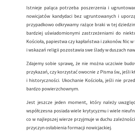
Istnieje paląca potrzeba poszerzenia i ugruntowan
nowicjatów kandydaci bez ugruntowanych i uporz
przypadkowo odkrywamy rażące braki w tej dziedzini
bardziej uświadomionymi zastrzeżeniami do niekt
Kościoła, papiestwa czy kapłaństwa i zakonów. Nic
i wskazań religii pozostawia swe ślady w duszach naw
Zdajemy sobie sprawę, że nie można uczciwie budo
przykazań, czy korzystać owocnie z Pisma św., jeśli 
i historyczności. Ukochanie Kościoła, jeśli nie prz
bardzo powierzchownym.
Jest jeszcze jeden moment, który należy uwzględ
współczesna posiada wiele krytycyzmu i wiele nieufn
co w najlepszej wierze przyjmuje w duchu zależnośc
przyczyn osłabienia formacji nowicjackiej.