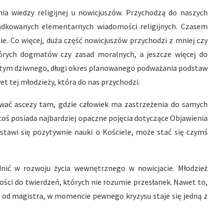
ia wiedzy religijnej u nowicjuszów. Przychodzą do naszych
ądkowanych elementarnych wiadomości religijnych. Czasem
e. Co więcej, duża część nowicjuszów przychodzi z mniej czy
órych dogmatów czy zasad moralnych, a jeszcze więcej do
 w tym dziwnego, długi okres planowanego podważania podstaw
et tej młodzieży, która do nas przychodzi.
wać ascezy tam, gdzie człowiek ma zastrzeżenia do samych
ktoś posiada najbardziej opaczne pojęcia dotyczące Objawienia
edstawi się pozytywnie nauki o Kościele, może stać się czymś
nić w rozwoju życia wewnętrznego w nowicjacie. Młodzież
ości do twierdzeń, których nie rozumie przesłanek. Nawet to,
i od magistra, w momencie pewnego kryzysu staje się jedną z