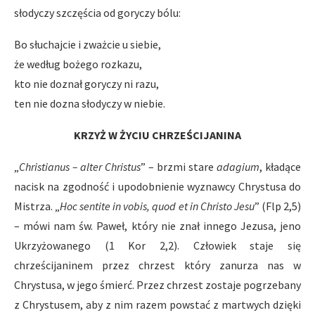
słodyczy szczęścia od goryczy bólu:
Bo słuchajcie i zważcie u siebie,
że według bożego rozkazu,
kto nie doznał goryczy ni razu,
ten nie dozna słodyczy w niebie.
KRZYŻ W ŻYCIU CHRZEŚCIJANINA
„
Christianus – alter Christus
” – brzmi stare
adagium
, kładące
nacisk na zgodność i upodobnienie wyznawcy Chrystusa do
Mistrza. „
Hoc sentite in vobis, quod et in Christo Jesu
” (Flp 2,5)
– mówi nam św. Paweł, który nie znał innego Jezusa, jeno
Ukrzyżowanego (1 Kor 2,2). Człowiek staje się
chrześcijaninem przez chrzest który zanurza nas w
Chrystusa, w jego śmierć. Przez chrzest zostaje pogrzebany
z Chrystusem, aby z nim razem powstać z martwych dzięki