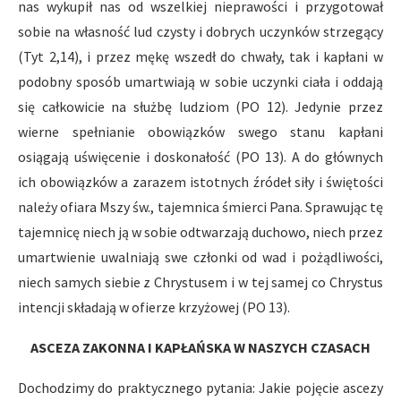
nas wykupił nas od wszelkiej nieprawości i przygotował
sobie na własność lud czysty i dobrych uczynków strzegący
(Tyt 2,14), i przez mękę wszedł do chwały, tak i kapłani w
podobny sposób umartwiają w sobie uczynki ciała i oddają
się całkowicie na służbę ludziom (PO 12). Jedynie przez
wierne spełnianie obowiązków swego stanu kapłani
osiągają uświęcenie i doskonałość (PO 13). A do głównych
ich obowiązków a zarazem istotnych źródeł siły i świętości
należy ofiara Mszy św., tajemnica śmierci Pana. Sprawując tę
tajemnicę niech ją w sobie odtwarzają duchowo, niech przez
umartwienie uwalniają swe członki od wad i pożądliwości,
niech samych siebie z Chrystusem i w tej samej co Chrystus
intencji składają w ofierze krzyżowej (PO 13).
ASCEZA ZAKONNA I KAPŁAŃSKA W NASZYCH CZASACH
Dochodzimy do praktycznego pytania: Jakie pojęcie ascezy