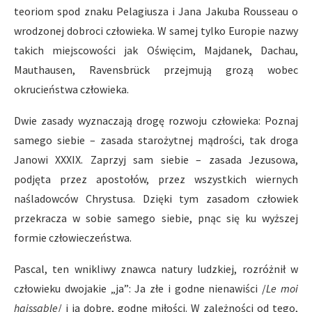
teoriom spod znaku Pelagiusza i Jana Jakuba Rousseau o
wrodzonej dobroci człowieka. W samej tylko Europie nazwy
takich miejscowości jak Oświęcim, Majdanek, Dachau,
Mauthausen, Ravensbrück przejmują grozą wobec
okrucieństwa człowieka.
Dwie zasady wyznaczają drogę rozwoju człowieka: Poznaj
samego siebie – zasada starożytnej mądrości, tak droga
Janowi XXXIX. Zaprzyj sam siebie – zasada Jezusowa,
podjęta przez apostołów, przez wszystkich wiernych
naśladowców Chrystusa. Dzięki tym zasadom człowiek
przekracza w sobie samego siebie, pnąc się ku wyższej
formie człowieczeństwa.
Pascal, ten wnikliwy znawca natury ludzkiej, rozróżnił w
człowieku dwojakie „ja”: Ja złe i godne nienawiści /
Le moi
haissable
/ i ja dobre, godne miłości. W zależności od tego,