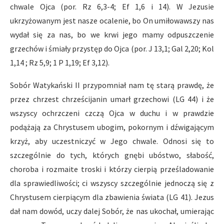
chwale Ojca (por. Rz 6,3-4; Ef 1,6 i 14). W Jezusie
ukrzyżowanym jest nasze ocalenie, bo On umiłowawszy nas
wydał się za nas, bo we krwi jego mamy odpuszczenie
grzechów i śmiały przystęp do Ojca (por. J 13,1; Gal 2,20; Kol
1,14 ; Rz 5,9; 1 P 1,19; Ef 3,12).
Sobór Watykański II przypomniał nam tę starą prawdę, że
przez chrzest chrześcijanin umarł grzechowi (LG 44) i że
wszyscy ochrzczeni czczą Ojca w duchu i w prawdzie
podążają za Chrystusem ubogim, pokornym i dźwigającym
krzyż, aby uczestniczyć w Jego chwale. Odnosi się to
szczególnie do tych, których gnębi ubóstwo, słabość,
choroba i rozmaite troski i którzy cierpią prześladowanie
dla sprawiedliwości; ci wszyscy szczególnie jednoczą się z
Chrystusem cierpiącym dla zbawienia świata (LG 41). Jezus
dał nam dowód, uczy dalej Sobór, że nas ukochał, umierając