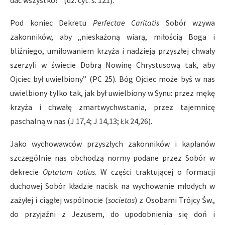
dać wszystko?” (dz. cyt. s. 121).
Pod koniec Dekretu
Perfectae Caritatis
Sobór wzywa
zakonników, aby „nieskażoną wiarą, miłością Boga i
bliźniego, umiłowaniem krzyża i nadzieją przyszłej chwały
szerzyli w świecie Dobrą Nowinę Chrystusową tak, aby
Ojciec był uwielbiony” (PC 25). Bóg Ojciec może byś w nas
uwielbiony tylko tak, jak był uwielbiony w Synu: przez mękę
krzyża i chwałę zmartwychwstania, przez tajemnicę
paschalną w nas (J 17,4; J 14,13; Łk 24,26).
Jako wychowawców przyszłych zakonników i kapłanów
szczególnie nas obchodzą normy podane przez Sobór w
dekrecie
Optatam totius
. W części traktującej o formacji
duchowej Sobór kładzie nacisk na wychowanie młodych w
zażyłej i ciągłej wspólnocie (
societas
) z Osobami Trójcy Św.,
do przyjaźni z Jezusem, do upodobnienia się doń i