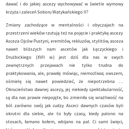
dawać i do jakiej ascezy wychowywać w świetle wymowy
krzyża i zaleceń Soboru Watykańskiego II?
Zmiany zachodzące w mentalności i obyczajach na
przestrzeni wieków rzutują też na pojęcie i praktykę ascezy.
Asceza Ojców Pustyni, eremitów, rekluzów, stylitów, asceza
nawet bliższych nam ascetów jak Łęczyckiego i
Drużbickiego (XVII w.) jest dziś dla nas w swych
zewnętrznych przejawach nie tylko trudna do
praktykowania, ale, prawdę mówiąc, niemożliwa; owszem,
ośmielę się nawet powiedzieć, że niepotrzebna …
Okrucieństwo dawnej ascezy, jej niekiedy spektakularność,
są dla nas prawie niepojęte, bo zmieniła się wrażliwość na
ból zarówno swój jak cudzy. Asceci dawnych czasów byli
okrutni dla siebie, ale to były czasy, kiedy palono na
stosach, łamano kołem, wbijano na pal. Ci sami święci,