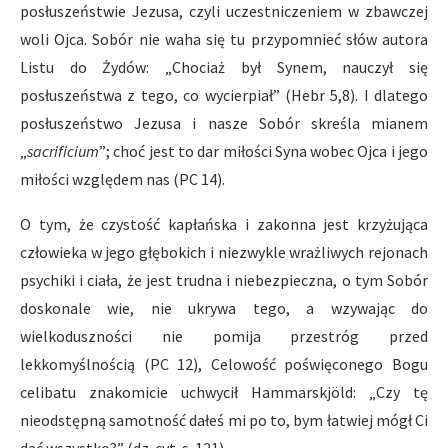
posłuszeństwie Jezusa, czyli uczestniczeniem w zbawczej
woli Ojca. Sobór nie waha się tu przypomnieć słów autora
Listu do Żydów: „Chociaż był Synem, nauczył się
posłuszeństwa z tego, co wycierpiał” (Hebr 5,8). I dlatego
posłuszeństwo Jezusa i nasze Sobór skreśla mianem
„
sacrificium
”; choć jest to dar miłości Syna wobec Ojca i jego
miłości względem nas (PC 14).
O tym, że czystość kapłańska i zakonna jest krzyżująca
człowieka w jego głębokich i niezwykle wrażliwych rejonach
psychiki i ciała, że jest trudna i niebezpieczna, o tym Sobór
doskonale wie, nie ukrywa tego, a wzywając do
wielkoduszności nie pomija przestróg przed
lekkomyślnością (PC 12), Celowość poświęconego Bogu
celibatu znakomicie uchwycił Hammarskjöld: „Czy tę
nieodstępną samotność dałeś mi po to, bym łatwiej mógł Ci