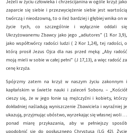
Jeżeli w życiu człowieka i chrześcijanina w ogóle krzyż jako
zaparcie się siebie i przezwyciężenie siebie jest wartością
twórczą i nieodzowną, to o ileż bardziej i głębiej wnika on w
życie tych, co szczególnie i wyłącznie oddali się
Ukrzyżowanemu Zbawcy jako jego „adiutores” (1 Kor 3,9),
jako współtwórcy radości ludzi ( 2 Kor 1,24), tej radości, o
którą prosił Jezus Ojca dla nas przed męką: „Aby radość
moją mieli w sobie w całej pełni” (J 17,13), a więc radość za
cenę krzyża.
Spójrzmy zatem na krzyż w naszym życiu zakonnym i
kapłańskim w świetle nauki i zaleceń Soboru. – „Kościół
cieszy się, że w jego łonie są mężczyźni i kobiety, którzy
dokładniej naśladują wyniszczenie Zbawiciela i wyraźniej je
ukazują, przyjmując ubóstwo, wyrzekając się własnej woli …
ponad miarę przykazania, aby w pełniejszy sposób
upodobnić się do posłusznego Chrystusa (LG 42). Życie