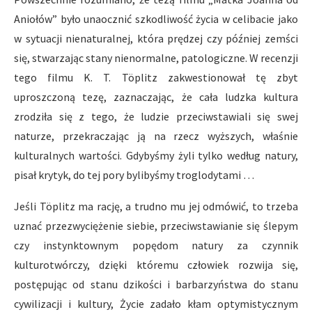
Aniołów” było unaocznić szkodliwość życia w celibacie jako
w sytuacji nienaturalnej, która prędzej czy później zemści
się, stwarzając stany nienormalne, patologiczne. W recenzji
tego filmu K. T. Töplitz zakwestionował tę zbyt
uproszczoną tezę, zaznaczając, że cała ludzka kultura
zrodziła się z tego, że ludzie przeciwstawiali się swej
naturze, przekraczając ją na rzecz wyższych, właśnie
kulturalnych wartości. Gdybyśmy żyli tylko według natury,
pisał krytyk, do tej pory bylibyśmy troglodytami …
Jeśli Töplitz ma rację, a trudno mu jej odmówić, to trzeba
uznać przezwyciężenie siebie, przeciwstawianie się ślepym
czy instynktownym popędom natury za czynnik
kulturotwórczy, dzięki któremu człowiek rozwija się,
postępując od stanu dzikości i barbarzyństwa do stanu
cywilizacji i kultury, Życie zadało kłam optymistycznym