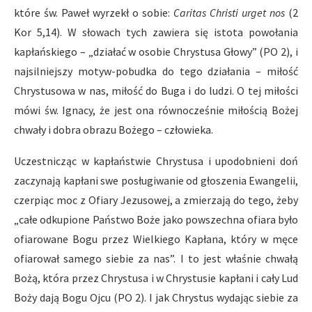
które św. Paweł wyrzekł o sobie:
Caritas Christi urget nos
(2
Kor 5,14). W słowach tych zawiera się istota powołania
kapłańskiego – „działać w osobie Chrystusa Głowy” (PO 2), i
najsilniejszy motyw-pobudka do tego działania – miłość
Chrystusowa w nas, miłość do Buga i do ludzi. O tej miłości
mówi św. Ignacy, że jest ona równocześnie miłością Bożej
chwały i dobra obrazu Bożego – człowieka.
Uczestnicząc w kapłaństwie Chrystusa i upodobnieni doń
zaczynają kapłani swe posługiwanie od głoszenia Ewangelii,
czerpiąc moc z Ofiary Jezusowej, a zmierzają do tego, żeby
„całe odkupione Państwo Boże jako powszechna ofiara było
ofiarowane Bogu przez Wielkiego Kapłana, który w męce
ofiarował samego siebie za nas”. I to jest właśnie chwałą
Bożą, która przez Chrystusa i w Chrystusie kapłani i cały Lud
Boży dają Bogu Ojcu (PO 2). I jak Chrystus wydając siebie za