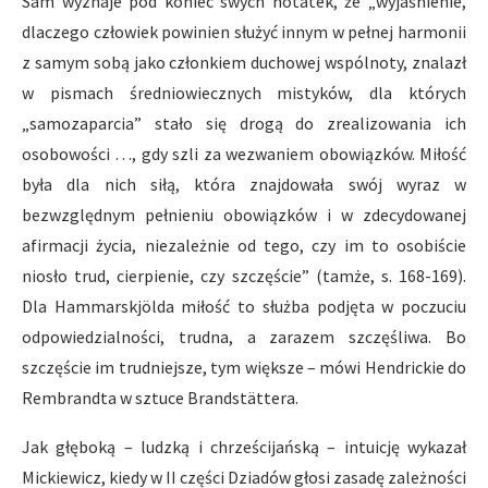
Sam wyznaje pod koniec swych notatek, że „wyjaśnienie,
dlaczego człowiek powinien służyć innym w pełnej harmonii
z samym sobą jako członkiem duchowej wspólnoty, znalazł
w pismach średniowiecznych mistyków, dla których
„samozaparcia” stało się drogą do zrealizowania ich
osobowości …, gdy szli za wezwaniem obowiązków. Miłość
była dla nich siłą, która znajdowała swój wyraz w
bezwzględnym pełnieniu obowiązków i w zdecydowanej
afirmacji życia, niezależnie od tego, czy im to osobiście
niosło trud, cierpienie, czy szczęście” (tamże, s. 168-169).
Dla Hammarskjölda miłość to służba podjęta w poczuciu
odpowiedzialności, trudna, a zarazem szczęśliwa. Bo
szczęście im trudniejsze, tym większe – mówi Hendrickie do
Rembrandta w sztuce Brandstättera.
Jak głęboką – ludzką i chrześcijańską – intuicję wykazał
Mickiewicz, kiedy w II części Dziadów głosi zasadę zależności