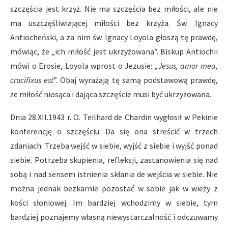
szczęścia jest krzyż. Nie ma szczęścia bez miłości, ale nie
ma uszczęśliwiającej miłości bez krzyża. Św. Ignacy
Antiocheński, a za nim św. Ignacy Loyola głoszą tę prawdę,
mówiąc, że „ich miłość jest ukrzyżowana”. Biskup Antiochii
mówi o Erosie, Loyola wprost o Jezusie:
„Jesus, amor mea,
crucifixus est
”. Obaj wyrażają tę samą podstawową prawdę,
że miłość niosąca i dająca szczęście musi być ukrzyżowana.
Dnia 28.XII.1943 r. O. Teilhard de Chardin wygłosił w Pekinie
konferencję o szczęściu. Da się ona streścić w trzech
zdaniach: Trzeba wejść w siebie, wyjść z siebie i wyjść ponad
siebie. Potrzeba skupienia, refleksji, zastanowienia się nad
sobą i nad sensem istnienia skłania de wejścia w siebie. Nie
można jednak bezkarnie pozostać w sobie jak w wieży z
kości słoniowej. Im bardziej wchodzimy w siebie, tym
bardziej poznajemy własną niewystarczalność i odczuwamy