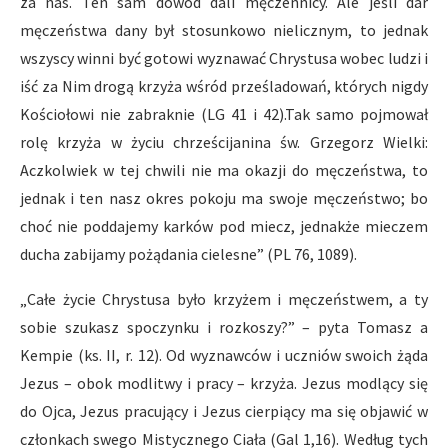
za nas. Ten sam dowód dali męczennicy. Ale jeśli dar
męczeństwa dany był stosunkowo nielicznym, to jednak
wszyscy winni być gotowi wyznawać Chrystusa wobec ludzi i
iść za Nim drogą krzyża wśród prześladowań, których nigdy
Kościołowi nie zabraknie (LG 41 i 42).Tak samo pojmował
rolę krzyża w życiu chrześcijanina św. Grzegorz Wielki:
Aczkolwiek w tej chwili nie ma okazji do męczeństwa, to
jednak i ten nasz okres pokoju ma swoje męczeństwo; bo
choć nie poddajemy karków pod miecz, jednakże mieczem
ducha zabijamy pożądania cielesne” (PL 76, 1089).
„Całe życie Chrystusa było krzyżem i męczeństwem, a ty
sobie szukasz spoczynku i rozkoszy?” – pyta Tomasz a
Kempie (ks. II, r. 12). Od wyznawców i uczniów swoich żąda
Jezus – obok modlitwy i pracy – krzyża. Jezus modlący się
do Ojca, Jezus pracujący i Jezus cierpiący ma się objawić w
członkach swego Mistycznego Ciała (Gal 1,16). Według tych