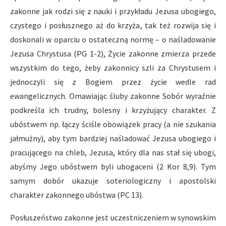
zakonne jak rodzi się z nauki i przykładu Jezusa ubogiego,
czystego i posłusznego aż do krzyża, tak też rozwija się i
doskonali w oparciu o ostateczną normę – o naśladowanie
Jezusa Chrystusa (PG 1-2), Życie zakonne zmierza przede
wszystkim do tego, żeby zakonnicy szli za Chrystusem i
jednoczyli się z Bogiem przez życie wedle rad
ewangelicznych. Omawiając śluby zakonne Sobór wyraźnie
podkreśla ich trudny, bolesny i krzyżujący charakter. Z
ubóstwem np. łączy ściśle obowiązek pracy (a nie szukania
jałmużny), aby tym bardziej naśladować Jezusa ubogiego i
pracującego na chleb, Jezusa, który dla nas stał się ubogi,
abyśmy Jego ubóstwem byli ubogaceni (2 Kor 8,9). Tym
samym dobór ukazuje soteriologiczny i apostolski
charakter zakonnego ubóstwa (PC 13).
Posłuszeństwo zakonne jest uczestniczeniem w synowskim