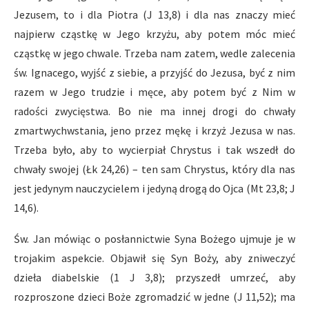
Jezusem, to i dla Piotra (J 13,8) i dla nas znaczy mieć
najpierw cząstkę w Jego krzyżu, aby potem móc mieć
cząstkę w jego chwale. Trzeba nam zatem, wedle zalecenia
św. Ignacego, wyjść z siebie, a przyjść do Jezusa, być z nim
razem w Jego trudzie i męce, aby potem być z Nim w
radości zwycięstwa. Bo nie ma innej drogi do chwały
zmartwychwstania, jeno przez mękę i krzyż Jezusa w nas.
Trzeba było, aby to wycierpiał Chrystus i tak wszedł do
chwały swojej (Łk 24,26) – ten sam Chrystus, który dla nas
jest jedynym nauczycielem i jedyną drogą do Ojca (Mt 23,8; J
14,6).
Św. Jan mówiąc o posłannictwie Syna Bożego ujmuje je w
trojakim aspekcie. Objawił się Syn Boży, aby zniweczyć
dzieła diabelskie (1 J 3,8); przyszedł umrzeć, aby
rozproszone dzieci Boże zgromadzić w jedne (J 11,52); ma