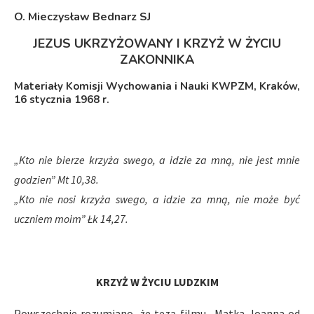
O. Mieczysław Bednarz SJ
JEZUS UKRZYŻOWANY I KRZYŻ W ŻYCIU
ZAKONNIKA
Materiały Komisji Wychowania i Nauki KWPZM, Kraków,
16 stycznia 1968 r.
„Kto nie bierze krzyża swego, a idzie za mną, nie jest mnie
godzien” Mt 10,38.
„Kto nie nosi krzyża swego, a idzie za mną, nie może być
uczniem moim” Łk 14,27.
KRZYŻ W ŻYCIU LUDZKIM
Powszechnie rozumiano, że tezą filmu „Matka Joanna od