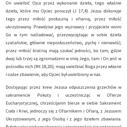
On uwielbić Ojca przez wykonanie dzieła, tego właśnie
dzieła, które mu Ojciec poruczył (J 17,4). Jezus dokonuje
tego przez miłość posłuszną i ofiarną, przez miłość
ukrzyżowaną. Prawdziwi jego wyznawcy i przyjaciele winni
Go w tym naśladować, przezwyciężając w sobie dzieła
szatańskie, głównie nieposłuszeństwo, pychę i nienawiść;
przez miłość bratnią mają szukać jedności, bo tam, gdzie
dwaj lub trzej są zgromadzeni w imię Jego, tam i On jest w
pośrodku nich (Mt 18,20); mają uwielbiać Boga przez własne
i cudze zbawienie, aby Ojciec był uwielbiony w nas.
Dostępując przez krew Jezusa odpuszczenia grzechów w
sakramencie Pokuty i uczestnicząc w Ofierze
Eucharystycznej, chrześcijanin bierze w siebie Sakrament
Ciała i Krwi, jednoczy się z Ofiarnikiem i Ofiarą, z Jezusem
Ukrzyżowanym, z jego Osobą i z jego dziełem zbawiania.
Byłoby więc niekonsekwencją i niewiernością nie wstępować