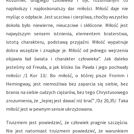
Rozumieć drugiego człowieka i być rozumianym to
najsłodszy i najdoskonalszy dar miłości. Miłość daje nie
myśląc o odpłacie. Jest uczciwa i cierpliwa, choćby wszystko
dokoła było niewierne, nieuczciwe i skłócone. Miłość jest
najwyższym sensem istnienia, elementem braterstwa,
istotą charakteru, podstawą przyjaźni. Miłość wypatruje
dobra wszędzie i znajduje je. Miłość od jednego wejrzenia
objawia ład świata i charakter człowieka”. Jak daleko
jesteśmy od Freuda, a jak blisko św. Pawła i jego pochwały
miłości /1 Kor 13/. Bo miłość, o której pisze Fromm i
Hemingway, jest niemożliwa bez zaparcia się siebie, bez
brania na siebie cudzych ciężarów, bez tego Chrystusowego
zrozumienia, że „lepiej jest dawać niż brać” /Dz 20,35/. Taka
miłość jest w pewnym sensie ukrzyżowana.
Truizmem jest powiedzieć, że człowiek pragnie szczęścia.
Nie jest natomiast truizmem powiedzieć, że warunkiem