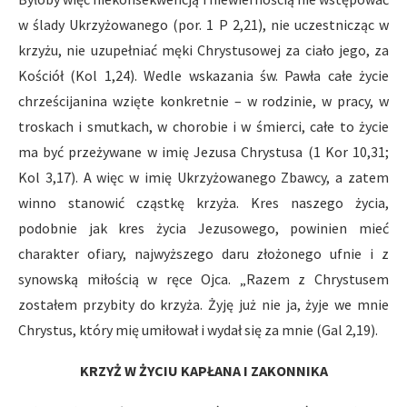
w ślady Ukrzyżowanego (por. 1 P 2,21), nie uczestnicząc w
krzyżu, nie uzupełniać męki Chrystusowej za ciało jego, za
Kościół (Kol 1,24). Wedle wskazania św. Pawła całe życie
chrześcijanina wzięte konkretnie – w rodzinie, w pracy, w
troskach i smutkach, w chorobie i w śmierci, całe to życie
ma być przeżywane w imię Jezusa Chrystusa (1 Kor 10,31;
Kol 3,17). A więc w imię Ukrzyżowanego Zbawcy, a zatem
winno stanowić cząstkę krzyża. Kres naszego życia,
podobnie jak kres życia Jezusowego, powinien mieć
charakter ofiary, najwyższego daru złożonego ufnie i z
synowską miłością w ręce Ojca. „Razem z Chrystusem
zostałem przybity do krzyża. Żyję już nie ja, żyje we mnie
Chrystus, który mię umiłował i wydał się za mnie (Gal 2,19).
KRZYŻ W ŻYCIU KAPŁANA I ZAKONNIKA