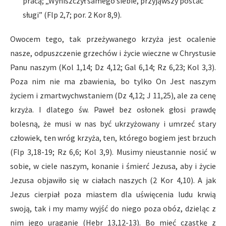
pracą; „Wyniszczył samego siebie, przyjąwszy postać
sługi” (Flp 2,7; por. 2 Kor 8,9).
Owocem tego, tak przeżywanego krzyża jest ocalenie
nasze, odpuszczenie grzechów i życie wieczne w Chrystusie
Panu naszym (Kol 1,14; Dz 4,12; Gal 6,14; Rz 6,23; Kol 3,3).
Poza nim nie ma zbawienia, bo tylko On Jest naszym
życiem i zmartwychwstaniem (Dz 4,12; J 11,25), ale za cenę
krzyża. I dlatego św. Paweł bez osłonek głosi prawdę
bolesną, że musi w nas być ukrzyżowany i umrzeć stary
człowiek, ten wróg krzyża, ten, którego bogiem jest brzuch
(Flp 3,18-19; Rz 6,6; Kol 3,9). Musimy nieustannie nosić w
sobie, w ciele naszym, konanie i śmierć Jezusa, aby i życie
Jezusa objawiło się w ciałach naszych (2 Kor 4,10). A jak
Jezus cierpiał poza miastem dla uświęcenia ludu krwią
swoją, tak i my mamy wyjść do niego poza obóz, dzieląc z
nim jego urąganie (Hebr 13,12-13). Bo mieć cząstkę z