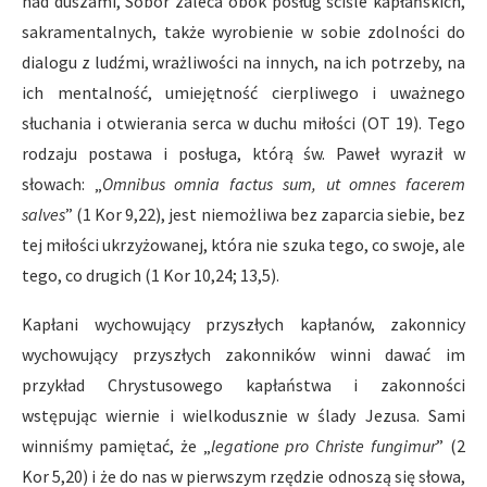
nad duszami, Sobór zaleca obok posług ściśle kapłańskich,
sakramentalnych, także wyrobienie w sobie zdolności do
dialogu z ludźmi, wrażliwości na innych, na ich potrzeby, na
ich mentalność, umiejętność cierpliwego i uważnego
słuchania i otwierania serca w duchu miłości (OT 19). Tego
rodzaju postawa i posługa, którą św. Paweł wyraził w
słowach: „
Omnibus omnia factus sum, ut omnes facerem
salves
” (1 Kor 9,22), jest niemożliwa bez zaparcia siebie, bez
tej miłości ukrzyżowanej, która nie szuka tego, co swoje, ale
tego, co drugich (1 Kor 10,24; 13,5).
Kapłani wychowujący przyszłych kapłanów, zakonnicy
wychowujący przyszłych zakonników winni dawać im
przykład Chrystusowego kapłaństwa i zakonności
wstępując wiernie i wielkodusznie w ślady Jezusa. Sami
winniśmy pamiętać, że „
legatione pro Christe fungimur
” (2
Kor 5,20) i że do nas w pierwszym rzędzie odnoszą się słowa,