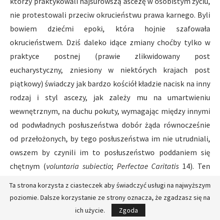
którzy praktykowali najsurowszą ascezę w osobistym życiu,
nie protestowali przeciw okrucieństwu prawa karnego. Byli
bowiem dziećmi epoki, która hojnie szafowała
okrucieństwem. Dziś daleko idące zmiany choćby tylko w
praktyce postnej (prawie zlikwidowany post
eucharystyczny, zniesiony w niektórych krajach post
piątkowy) świadczy jak bardzo kościół kładzie nacisk na inny
rodzaj i styl ascezy, jak zależy mu na umartwieniu
wewnętrznym, na duchu pokuty, wymagając między innymi
od podwładnych posłuszeństwa dobór żąda równocześnie
od przełożonych, by tego posłuszeństwa im nie utrudniali,
owszem by czynili im to posłuszeństwo poddaniem się
chętnym (
voluntaria subiectio
;
Perfectae Caritatis
14). Ten
szczegół świadczy, jak zmieniła się perspektywa w patrzeniu
Ta strona korzysta z ciasteczek aby świadczyć usługi na najwyższym
na umartwienie. Dla podwładnych posłuszeństwo zawsze
poziomie. Dalsze korzystanie ze strony oznacza, że zgadzasz się na
będzie ofiarą (
sacrificium
), ale przełożeni nie powinni tej
ich użycie.
Zgoda