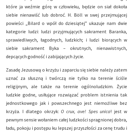
które ja weźmie górę w człowieku, będzie on siał dokoła
siebie nienawiść lub dobroć. H. Böll w swej przejmującej
powieści „Bilard o wpół do dziesiątej” ukazuje nam dwie
kategorie ludzi: ludzi przyjmujących sakrament Baranka,
sprawiedliwych, łagodnych, ludzkich; i ludzi biorących w
siebie sakrament Byka – okrutnych, nienawistnych,
depcących godność i zabijających życie.
Zasadę Jezusową o krzyżu i zaparciu się siebie należy zatem
uznać za słuszną i twórczą nie tylko na terenie ściśle
religijnym, ale także na terenie ogólnoludzkim. Życie
ludzkie godne, usiłujące rozwiązać problem istnienia tak
jednostkowego jak i powszechnego jest niemożliwe bez
krzyża. I dlatego okrzyk:
O crux, ave! Spes unica
! jest w
pewnym sensie wołaniem całej ludzkości spragnionej dobra,
ładu, pokoju i postępu ku lepszej przyszłości za cenę trudu i