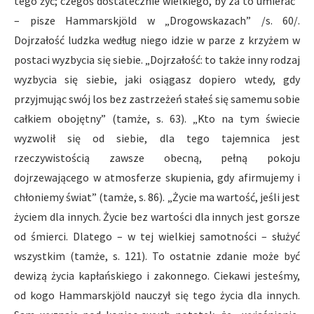
tego żyć; czegoś dostatecznie wielkiego, by za to umierać”
– pisze Hammarskjöld w „Drogowskazach” /s. 60/.
Dojrzałość ludzka według niego idzie w parze z krzyżem w
postaci wyzbycia się siebie. „Dojrzałość: to także inny rodzaj
wyzbycia się siebie, jaki osiągasz dopiero wtedy, gdy
przyjmując swój los bez zastrzeżeń stałeś się samemu sobie
całkiem obojętny” (tamże, s. 63). „Kto na tym świecie
wyzwolił się od siebie, dla tego tajemnica jest
rzeczywistością zawsze obecną, pełną pokoju
dojrzewającego w atmosferze skupienia, gdy afirmujemy i
chłoniemy świat” (tamże, s. 86). „Życie ma wartość, jeśli jest
życiem dla innych. Życie bez wartości dla innych jest gorsze
od śmierci. Dlatego – w tej wielkiej samotności – służyć
wszystkim (tamże, s. 121). To ostatnie zdanie może być
dewizą życia kapłańskiego i zakonnego. Ciekawi jesteśmy,
od kogo Hammarskjöld nauczył się tego życia dla innych.