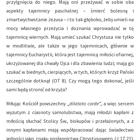
przylgnięcia do niego. Mają oni przeżywać w sobie oba
aspekty tajemnicy paschalnej – śmierć bolesną i
zmartwychwstanie Jezusa – i to tak głęboko, żeby umieli na
mocy własnego przeżycia i doznania wprowadzać w tę
tajemnicę wiernych. Mają umieć szukać Chrystusa nie tylko
w modlitwie, ale także w jego tajemnicach, głównie w
tajemnicy Eucharystii, która jest tajemnicą miłości ofiarnej,
ukrzyżowanej dla chwały Ojca i dla zbawienia ludzi; mają go
szukać w biednych, cierpiących, w tych, których krzyż Pański
szczególnie dotknął (OT 8). Czy mogą tego dokonać, jeśli
sami będą stronić od krzyża?
Miłując Kościół powszechny „
dilatato corde
”, a więc sercem
wyzutym z ciasnoty samolubstwa, mają młodzi kapłani z
miłością słuchać Stolicy Św., biskupów i przełażonych, a z
innymi kapłanami mają współpracować dając świadectwo
jedności jako znaku posłannictwa Chrystusowego (J 17,21).