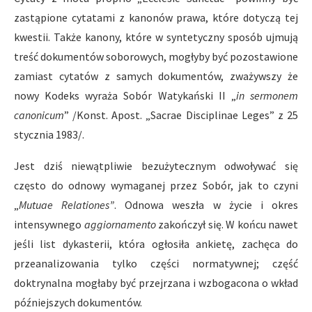
zastąpione cytatami z kanonów prawa, które dotyczą tej
kwestii. Także kanony, które w syntetyczny sposób ujmują
treść dokumentów soborowych, mogłyby być pozostawione
zamiast cytatów z samych dokumentów, zważywszy że
nowy Kodeks wyraża Sobór Watykański II „
in sermonem
canonicum
” /Konst. Apost. „Sacrae Disciplinae Leges” z 25
stycznia 1983/.
Jest dziś niewątpliwie bezużytecznym odwoływać się
często do odnowy wymaganej przez Sobór, jak to czyni
„
Mutuae Relationes”
. Odnowa weszła w życie i okres
intensywnego
aggiornamento
zakończył się. W końcu nawet
jeśli list dykasterii, która ogłosiła ankietę, zachęca do
przeanalizowania tylko części normatywnej; część
doktrynalna mogłaby być przejrzana i wzbogacona o wkład
późniejszych dokumentów.