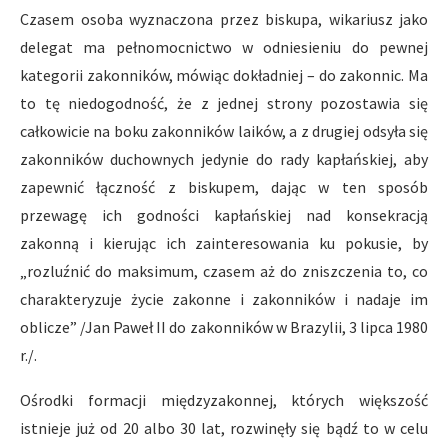
Czasem osoba wyznaczona przez biskupa, wikariusz jako
delegat ma pełnomocnictwo w odniesieniu do pewnej
kategorii zakonników, mówiąc dokładniej – do zakonnic. Ma
to tę niedogodność, że z jednej strony pozostawia się
całkowicie na boku zakonników laików, a z drugiej odsyła się
zakonników duchownych jedynie do rady kapłańskiej, aby
zapewnić łączność z biskupem, dając w ten sposób
przewagę ich godności kapłańskiej nad konsekracją
zakonną i kierując ich zainteresowania ku pokusie, by
„rozluźnić do maksimum, czasem aż do zniszczenia to, co
charakteryzuje życie zakonne i zakonników i nadaje im
oblicze” /Jan Paweł II do zakonników w Brazylii, 3 lipca 1980
r./.
Ośrodki formacji międzyzakonnej, których większość
istnieje już od 20 albo 30 lat, rozwinęły się bądź to w celu