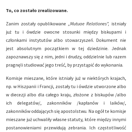
To, co zostało zrealizowane.
Zanim zostały opublikowane
„Mutuae Relationes”,
istniały
już tu i ówdzie owocne stosunki między biskupami i
członkami instytutów albo stowarzyszeń. Dokument nie
jest absolutnym początkiem w tej dziedzinie. Jednak
zapoznawszy się z nim, jedni i drudzy, oddzielnie lub razem
pragnęli studiować jego treść, by przystąpić do wykonania.
Komisje mieszane, które istniały już w niektórych krajach,
np. w Hiszpanii i Francji, zostały tu i ówdzie utworzone albo
w diecezji albo dla całego kraju, złożone z biskupów /albo
ich delegatów/, zakonników /kapłanów i laików/,
zakonników oddających się apostolstwu. Na ogół te komisje
mieszane już uchwaliły własne statuty, które między innymi
postanowieniami przewidują zebrania. Ich częstotliwość