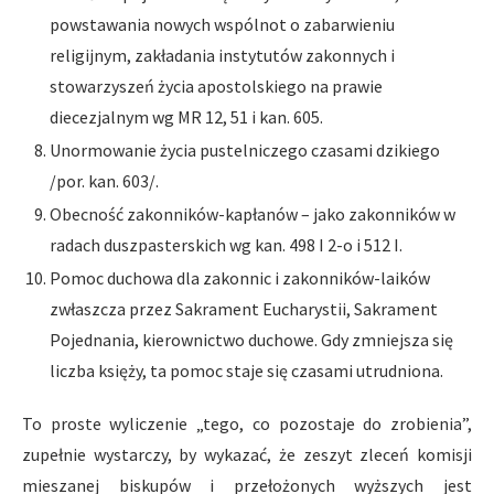
powstawania nowych wspólnot o zabarwieniu
religijnym, zakładania instytutów zakonnych i
stowarzyszeń życia apostolskiego na prawie
diecezjalnym wg MR 12, 51 i kan. 605.
Unormowanie życia pustelniczego czasami dzikiego
/por. kan. 603/.
Obecność zakonników-kapłanów – jako zakonników w
radach duszpasterskich wg kan. 498 I 2-o i 512 I.
Pomoc duchowa dla zakonnic i zakonników-laików
zwłaszcza przez Sakrament Eucharystii, Sakrament
Pojednania, kierownictwo duchowe. Gdy zmniejsza się
liczba księży, ta pomoc staje się czasami utrudniona.
To proste wyliczenie „tego, co pozostaje do zrobienia”,
zupełnie wystarczy, by wykazać, że zeszyt zleceń komisji
mieszanej biskupów i przełożonych wyższych jest