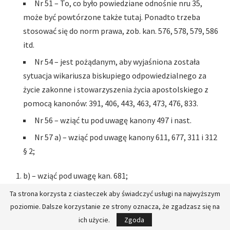
Nr 51 – To, co było powiedziane odnośnie nru 35,
może być powtórzone także tutaj. Ponadto trzeba
stosować się do norm prawa, zob. kan. 576, 578, 579, 586
itd.
Nr 54 – jest pożądanym, aby wyjaśniona została
sytuacja wikariusza biskupiego odpowiedzialnego za
życie zakonne i stowarzyszenia życia apostolskiego z
pomocą kanonów: 391, 406, 443, 463, 473, 476, 833.
Nr 56 – wziąć tu pod uwagę kanony 497 i nast.
Nr 57 a) – wziąć pod uwagę kanony 611, 677, 311 i 312
§ 2;
b) – wziąć pod uwagę kan. 681;
c) – wziąć pod uwagę kan. 682.
Ta strona korzysta z ciasteczek aby świadczyć usługi na najwyższym
poziomie. Dalsze korzystanie ze strony oznacza, że zgadzasz się na
Nr 58 – wziąć pod uwagę kan. 682.
ich użycie.
Zgoda