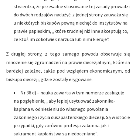
stwierdza, że przesadne stosowanie tej zasady prowadzi
do dwóch rodzajów nadużyć: z jednej strony zauważa się
u niektórych biskupów pewną niechęć do instytutów na
prawie papieskim, „które trudniej niż inne akceptują to,
że ktoś im cokolwiek narzuca lub nimi kieruje”.
Z drugiej strony, z tego samego powodu obserwuje się
mnożenie się zgromadzeń na prawie diecezjalnym, które są
bardziej zależne, także pod względem ekonomicznym, od
biskupa diecezji, gdzie zostały erygowane.
Nr 36 d) – nauka zawarta w tym numerze zasługuje
na pogłębienie, „aby lepiej usytuować zakonnika-
kapłana w odniesieniu do własnego powołania
zakonnego i życia duszpasterskiego diecezji. Są w istocie
przypadki, gdy zarówno profesja zakonna jak i
sakrament kapłaństwa są niedoceniane”.