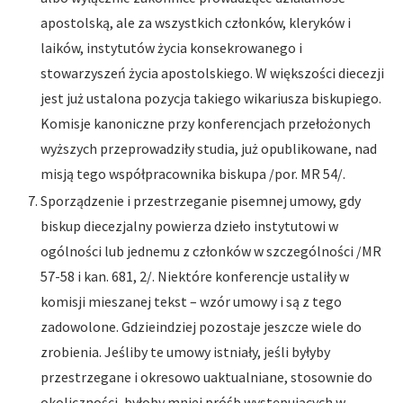
apostolską, ale za wszystkich członków, kleryków i
laików, instytutów życia konsekrowanego i
stowarzyszeń życia apostolskiego. W większości diecezji
jest już ustalona pozycja takiego wikariusza biskupiego.
Komisje kanoniczne przy konferencjach przełożonych
wyższych przeprowadziły studia, już opublikowane, nad
misją tego współpracownika biskupa /por. MR 54/.
Sporządzenie i przestrzeganie pisemnej umowy, gdy
biskup diecezjalny powierza dzieło instytutowi w
ogólności lub jednemu z członków w szczególności /MR
57-58 i kan. 681, 2/. Niektóre konferencje ustaliły w
komisji mieszanej tekst – wzór umowy i są z tego
zadowolone. Gdzieindziej pozostaje jeszcze wiele do
zrobienia. Jeśliby te umowy istniały, jeśli byłyby
przestrzegane i okresowo uaktualniane, stosownie do
okoliczności, byłoby mniej próśb występujących w