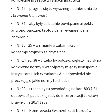
konkretnie przeżyte w ramach instytutu.
Nr 15 – pragnie się tu wyraźnego odniesienia do
„Evangelii Nuntiandi”.
Nr 31 – aby były dokładnie powiązane aspekty
antropologiczne, teologiczne i ewangeliczne
zbawienia.
Nr 16 i 25 – wzmianki o zakonnikach
kontemplacyjnych są zbyt słabe.
Nr 24, 26, 38 – trzeba by położyć większy nacisk na
konkretne normy o współpracy między biskupem a
instytutami i ich członkami. Ale odpowiedzi nie
precyzują, o jakie normy tu chodzi.
Nr 33 – trzeba by tu powołać się na kan. 803 § 3 i
odpowiedź papieskiej rady do interpretacji tekstów
prawnych z 20.VI.1987.
Nr 35 – Kongregacja Ewangelizacji Narodów