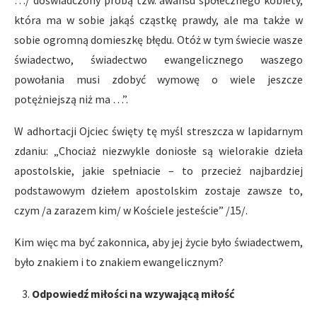
…/ doświadczony próbą tzw. awansu społecznego kobiety,
która ma w sobie jakąś cząstkę prawdy, ale ma także w
sobie ogromną domieszkę błędu. Otóż w tym świecie wasze
świadectwo, świadectwo ewangelicznego waszego
powołania musi zdobyć wymowę o wiele jeszcze
potężniejszą niż ma …”.
W adhortacji Ojciec święty tę myśl streszcza w lapidarnym
zdaniu: „Chociaż niezwykle doniosłe są wielorakie dzieła
apostolskie, jakie spełniacie – to przecież najbardziej
podstawowym dziełem apostolskim zostaje zawsze to,
czym /a zarazem kim/ w Kościele jesteście” /15/.
Kim więc ma być zakonnica, aby jej życie było świadectwem,
było znakiem i to znakiem ewangelicznym?
Odpowied
ź
miło
ś
ci na wzywaj
ą
c
ą
miło
ść