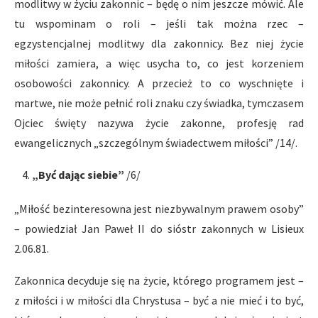
modlitwy w życiu zakonnic – będę o nim jeszcze mówić. Ale
tu wspominam o roli – jeśli tak można rzec –
egzystencjalnej modlitwy dla zakonnicy. Bez niej życie
miłości zamiera, a więc usycha to, co jest korzeniem
osobowości zakonnicy. A przecież to co wyschnięte i
martwe, nie może pełnić roli znaku czy świadka, tymczasem
Ojciec święty nazywa życie zakonne, profesję rad
ewangelicznych „szczególnym świadectwem miłości” /14/.
„By
ć
daj
ą
c siebie”
/6/
„Miłość bezinteresowna jest niezbywalnym prawem osoby”
– powiedział Jan Paweł II do sióstr zakonnych w Lisieux
2.06.81.
Zakonnica decyduje się na życie, którego programem jest –
z miłości i w miłości dla Chrystusa – być a nie mieć i to być,