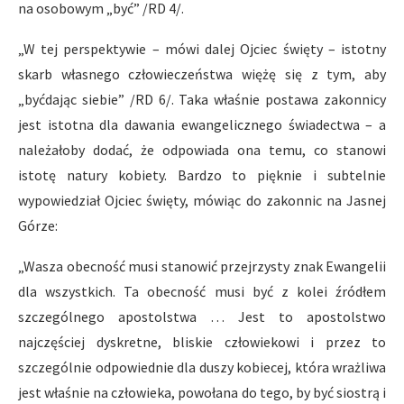
na osobowym „być” /RD 4/.
„W tej perspektywie – mówi dalej Ojciec święty – istotny
skarb własnego człowieczeństwa więżę się z tym, aby
„byćdając siebie” /RD 6/. Taka właśnie postawa zakonnicy
jest istotna dla dawania ewangelicznego świadectwa – a
należałoby dodać, że odpowiada ona temu, co stanowi
istotę natury kobiety. Bardzo to pięknie i subtelnie
wypowiedział Ojciec święty, mówiąc do zakonnic na Jasnej
Górze:
„Wasza obecność musi stanowić przejrzysty znak Ewangelii
dla wszystkich. Ta obecność musi być z kolei źródłem
szczególnego apostolstwa … Jest to apostolstwo
najczęściej dyskretne, bliskie człowiekowi i przez to
szczególnie odpowiednie dla duszy kobiecej, która wrażliwa
jest właśnie na człowieka, powołana do tego, by być siostrą i