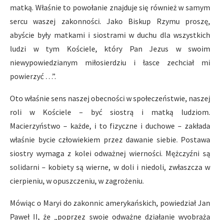
matką. Właśnie to powołanie znajduje się również w samym
sercu waszej zakonności. Jako Biskup Rzymu proszę,
abyście były matkami i siostrami w duchu dla wszystkich
ludzi w tym Kościele, który Pan Jezus w swoim
niewypowiedzianym miłosierdziu i łasce zechciał mi
powierzyć …”.
Oto właśnie sens naszej obecności w społeczeństwie, naszej
roli w Kościele – być siostrą i matką ludziom.
Macierzyństwo – każde, i to fizyczne i duchowe – zakłada
właśnie bycie człowiekiem przez dawanie siebie. Postawa
siostry wymaga z kolei odważnej wierności. Mężczyźni są
solidarni – kobiety są wierne, w doli i niedoli, zwłaszcza w
cierpieniu, w opuszczeniu, w zagrożeniu.
Mówiąc o Maryi do zakonnic amerykańskich, powiedział Jan
Paweł II, że „poprzez swoje odważne działanie wyobraża