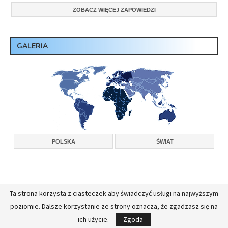
ZOBACZ WIĘCEJ ZAPOWIEDZI
GALERIA
POLSKA
ŚWIAT
Ta strona korzysta z ciasteczek aby świadczyć usługi na najwyższym
Copyright © 2026, Konferencja Wyższych Przełożonych Zakonów Męskich w
poziomie. Dalsze korzystanie ze strony oznacza, że zgadzasz się na
Polsce.
Realizacja:
FullStackAdmin - opieka administracyjna nad serwerami
ich użycie.
Zgoda