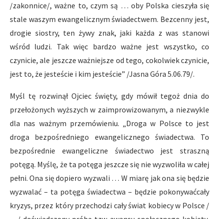
/zakonnice/, ważne to, czym są … oby Polska cieszyła się
stale waszym ewangelicznym świadectwem. Bezcenny jest,
drogie siostry, ten żywy znak, jaki każda z was stanowi
wśród ludzi. Tak więc bardzo ważne jest wszystko, co
czynicie, ale jeszcze ważniejsze od tego, cokolwiek czynicie,
jest to, że jesteście i kim jesteście” /Jasna Góra 5.06.79/.
Myśl tę rozwinął Ojciec święty, gdy mówił tegoż dnia do
przełożonych wyższych w zaimprowizowanym, a niezwykle
dla nas ważnym przemówieniu. „Droga w Polsce to jest
droga bezpośredniego ewangelicznego świadectwa. To
bezpośrednie ewangeliczne świadectwo jest straszną
potęgą. Myślę, że ta potęga jeszcze się nie wyzwoliła w całej
pełni. Ona się dopiero wyzwali … W miarę jak ona się będzie
wyzwalać – ta potęga świadectwa – będzie pokonywaćcały
kryzys, przez który przechodzi cały świat kobiecy w Polsce /