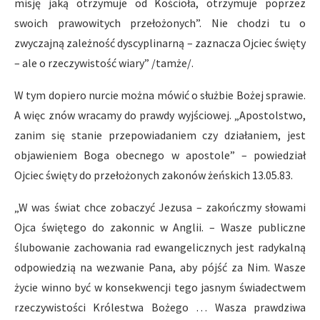
misję jaką otrzymuje od Kościoła, otrzymuje poprzez
swoich prawowitych przełożonych”. Nie chodzi tu o
zwyczajną zależność dyscyplinarną – zaznacza Ojciec święty
– ale o rzeczywistość wiary” /tamże/.
W tym dopiero nurcie można mówić o służbie Bożej sprawie.
A więc znów wracamy do prawdy wyjściowej. „Apostolstwo,
zanim się stanie przepowiadaniem czy działaniem, jest
objawieniem Boga obecnego w apostole” – powiedział
Ojciec święty do przełożonych zakonów żeńskich 13.05.83.
„W was świat chce zobaczyć Jezusa – zakończmy słowami
Ojca świętego do zakonnic w Anglii. – Wasze publiczne
ślubowanie zachowania rad ewangelicznych jest radykalną
odpowiedzią na wezwanie Pana, aby pójść za Nim. Wasze
życie winno być w konsekwencji tego jasnym świadectwem
rzeczywistości Królestwa Bożego … Wasza prawdziwa