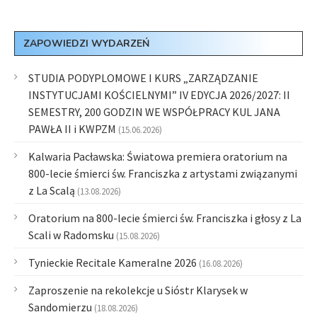
ZAPOWIEDZI WYDARZEŃ
STUDIA PODYPLOMOWE I KURS „ZARZĄDZANIE
INSTYTUCJAMI KOŚCIELNYMI” IV EDYCJA 2026/2027: II
SEMESTRY, 200 GODZIN WE WSPÓŁPRACY KUL JANA
PAWŁA II i KWPZM
(15.06.2026)
Kalwaria Pacławska: Światowa premiera oratorium na
800-lecie śmierci św. Franciszka z artystami związanymi
z La Scalą
(13.08.2026)
Oratorium na 800-lecie śmierci św. Franciszka i głosy z La
Scali w Radomsku
(15.08.2026)
Tynieckie Recitale Kameralne 2026
(16.08.2026)
Zaproszenie na rekolekcje u Sióstr Klarysek w
Sandomierzu
(18.08.2026)