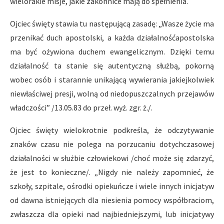
wielorakie misje, jakie zakonnice mają do spełnienia.
Ojciec święty stawia tu następującą zasadę: „Wasze życie ma
przenikać duch apostolski, a każda działalnośćapostolska
ma być ożywiona duchem ewangelicznym. Dzięki temu
działalność ta stanie się autentyczną służbą, pokorną
wobec osób i starannie unikającą wywierania jakiejkolwiek
niewłaściwej presji, wolną od niedopuszczalnych przejawów
władczości” /13.05.83 do przeł. wyż. zgr. ż./.
Ojciec święty wielokrotnie podkreśla, że odczytywanie
znaków czasu nie polega na porzucaniu dotychczasowej
działalności w służbie człowiekowi /choć może się zdarzyć,
że jest to konieczne/. „Nigdy nie należy zapomnieć, że
szkoły, szpitale, ośrodki opiekuńcze i wiele innych inicjatyw
od dawna istniejących dla niesienia pomocy współbraciom,
zwłaszcza dla opieki nad najbiedniejszymi, lub inicjatywy