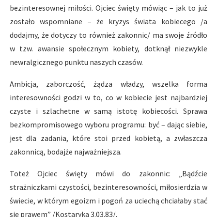
bezinteresownej miłości. Ojciec święty mówiąc – jak to już
zostało wspomniane – że kryzys świata kobiecego /a
dodajmy, że dotyczy to również zakonnic/ ma swoje źródło
w tzw. awansie społecznym kobiety, dotknął niezwykle
newralgicznego punktu naszych czasów.
Ambicja, zaborczość, żądza władzy, wszelka forma
interesowności godzi w to, co w kobiecie jest najbardziej
czyste i szlachetne w samą istotę kobiecości. Sprawa
bezkompromisowego wyboru programu: być – dając siebie,
jest dla zadania, które stoi przed kobietą, a zwłaszcza
zakonnicą, bodajże najważniejsza.
Toteż Ojciec święty mówi do zakonnic: „Bądźcie
strażniczkami czystości, bezinteresowności, miłosierdzia w
świecie, w którym egoizm i pogoń za uciechą chciałaby stać
się prawem” /Kostaryka 3.03.83/.