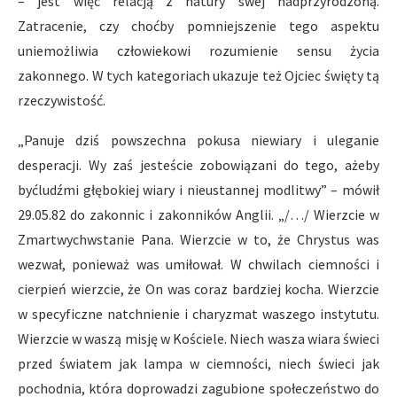
– jest więc relacją z natury swej nadprzyrodzoną.
Zatracenie, czy choćby pomniejszenie tego aspektu
uniemożliwia człowiekowi rozumienie sensu życia
zakonnego. W tych kategoriach ukazuje też Ojciec święty tą
rzeczywistość.
„Panuje dziś powszechna pokusa niewiary i uleganie
desperacji. Wy zaś jesteście zobowiązani do tego, ażeby
byćludźmi głębokiej wiary i nieustannej modlitwy” – mówił
29.05.82 do zakonnic i zakonników Anglii. „/…/ Wierzcie w
Zmartwychwstanie Pana. Wierzcie w to, że Chrystus was
wezwał, ponieważ was umiłował. W chwilach ciemności i
cierpień wierzcie, że On was coraz bardziej kocha. Wierzcie
w specyficzne natchnienie i charyzmat waszego instytutu.
Wierzcie w waszą misję w Kościele. Niech wasza wiara świeci
przed światem jak lampa w ciemności, niech świeci jak
pochodnia, która doprowadzi zagubione społeczeństwo do