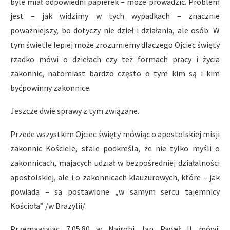
byle miał odpowiedni papierek – może prowadzić. Problem
jest – jak widzimy w tych wypadkach – znacznie
poważniejszy, bo dotyczy nie dzieł i działania, ale osób. W
tym świetle lepiej może zrozumiemy dlaczego Ojciec święty
rzadko mówi o dziełach czy też formach pracy i życia
zakonnic, natomiast bardzo często o tym kim są i kim
byćpowinny zakonnice.
Jeszcze dwie sprawy z tym związane.
Przede wszystkim Ojciec święty mówiąc o apostolskiej misji
zakonnic Kościele, stale podkreśla, że nie tylko myśli o
zakonnicach, mających udział w bezpośredniej działalności
apostolskiej, ale i o zakonnicach klauzurowych, które – jak
powiada – są postawione „w samym sercu tajemnicy
Kościoła” /w Brazylii/.
Przemawiając 7.05.80 w Nairobi Jan Paweł II mówi: