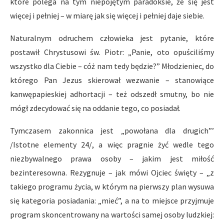
które polega na tym niepojętym paradoksie, że się jest
więcej i pełniej – w miarę jak się więcej i pełniej daje siebie.
Naturalnym odruchem człowieka jest pytanie, które
postawił Chrystusowi św. Piotr: „Panie, oto opuściliśmy
wszystko dla Ciebie – cóż nam tedy będzie?” Młodzieniec, do
którego Pan Jezus skierował wezwanie – stanowiące
kanwępapieskiej adhortacji – też odszedł smutny, bo nie
mógł zdecydować się na oddanie tego, co posiadał.
Tymczasem zakonnica jest „powołana dla drugich”’
/Istotne elementy 24/, a więc pragnie żyć wedle tego
niezbywalnego prawa osoby – jakim jest miłość
bezinteresowna. Rezygnuje – jak mówi Ojciec święty – „z
takiego programu życia, w którym na pierwszy plan wysuwa
się kategoria posiadania: „mieć”, a na to miejsce przyjmuje
program skoncentrowany na wartości samej osoby ludzkiej: