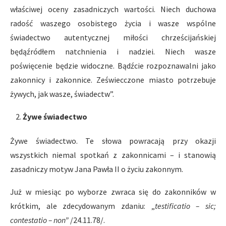
właściwej oceny zasadniczych wartości. Niech duchowa
radość waszego osobistego życia i wasze wspólne
świadectwo autentycznej miłości chrześcijańskiej
będąźródłem natchnienia i nadziei. Niech wasze
poświęcenie będzie widoczne. Bądźcie rozpoznawalni jako
zakonnicy i zakonnice. Zeświecczone miasto potrzebuje
żywych, jak wasze, świadectw”.
Ż
ywe
ś
wiadectwo
Żywe świadectwo. Te słowa powracają przy okazji
wszystkich niemal spotkań z zakonnicami – i stanowią
zasadniczy motyw Jana Pawła II o życiu zakonnym.
Już w miesiąc po wyborze zwraca się do zakonników w
krótkim, ale zdecydowanym zdaniu: „
testificatio – sic;
contestatio – non”
/24.11.78/.