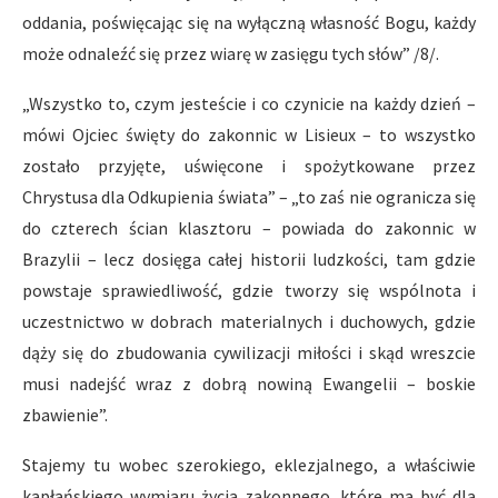
oddania, poświęcając się na wyłączną własność Bogu, każdy
może odnaleźć się przez wiarę w zasięgu tych słów” /8/.
„Wszystko to, czym jesteście i co czynicie na każdy dzień –
mówi Ojciec święty do zakonnic w Lisieux – to wszystko
zostało przyjęte, uświęcone i spożytkowane przez
Chrystusa dla Odkupienia świata” – „to zaś nie ogranicza się
do czterech ścian klasztoru – powiada do zakonnic w
Brazylii – lecz dosięga całej historii ludzkości, tam gdzie
powstaje sprawiedliwość, gdzie tworzy się wspólnota i
uczestnictwo w dobrach materialnych i duchowych, gdzie
dąży się do zbudowania cywilizacji miłości i skąd wreszcie
musi nadejść wraz z dobrą nowiną Ewangelii – boskie
zbawienie”.
Stajemy tu wobec szerokiego, eklezjalnego, a właściwie
kapłańskiego wymiaru życia zakonnego, które ma być dla