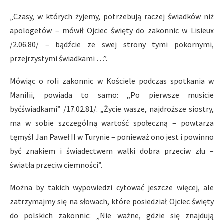
„Czasy, w których żyjemy, potrzebują raczej świadków niż
apologetów – mówił Ojciec święty do zakonnic w Lisieux
/2.06.80/ – bądźcie ze swej strony tymi pokornymi,
przejrzystymi świadkami …”.
Mówiąc o roli zakonnic w Kościele podczas spotkania w
Manilii, powiada to samo: „Po pierwsze musicie
byćświadkami” /17.02.81/. „Życie wasze, najdroższe siostry,
ma w sobie szczególną wartość społeczną – powtarza
tęmyśl Jan Paweł II w Turynie – ponieważ ono jest i powinno
być znakiem i świadectwem walki dobra przeciw złu –
światła przeciw ciemności”.
Można by takich wypowiedzi cytować jeszcze więcej, ale
zatrzymajmy się na słowach, które posiedział Ojciec święty
do polskich zakonnic: „Nie ważne, gdzie się znajdują