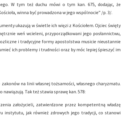
nego. W tym też duchu mówi o tym kan. 675, dodając, że
Kościoła, winna być prowadzona w jego wspólnocie” /p. 3/.
menty ukazują w świetle ich więzi z Kościołem. Ojciec święty
wnętrznie weń wcieleni, przyporządkowani jego posłannictwu,
 rozliczne i tradycyjne formy apostolstwa musicie nieustannie
umieć ich problemy i trudności oraz by móc lepiej śpieszyć im
ę zakonów na linii własnej tożsamości, własnego charyzmatu.
nawiązują. Tak też stawia sprawę kan. 578:
zenia założycieli, zatwierdzone przez kompetentną władzę
ru instytutu, jak również zdrowych jego tradycji, co stanowi