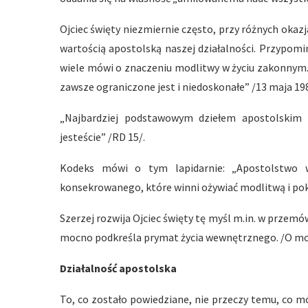
Ojciec święty niezmiernie często, przy różnych okazj
wartością apostolską naszej działalności. Przypomin
wiele mówi o znaczeniu modlitwy w życiu zakonnym. W
zawsze ograniczone jest i niedoskonałe” /13 maja 19
„Najbardziej podstawowym dziełem apostolskim
jesteście” /RD 15/.
Kodeks mówi o tym lapidarnie: „Apostolstwo w
konsekrowanego, które winni ożywiać modlitwą i poku
Szerzej rozwija Ojciec święty tę myśl m.in. w przemów
mocno podkreśla prymat życia wewnętrznego. /O modlit
Działalność apostolska
To, co zostało powiedziane, nie przeczy temu, co mó