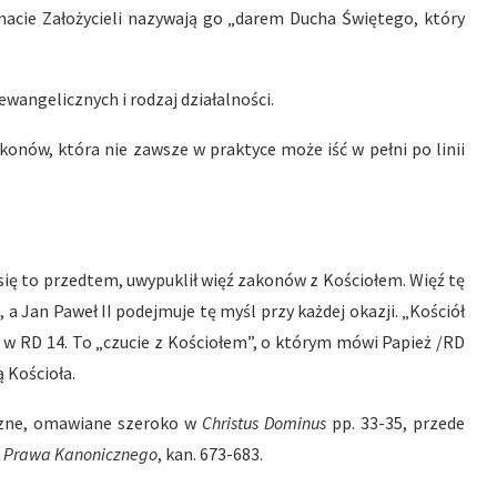
acie Założycieli nazywają go „darem Ducha Świętego, który
wangelicznych i rodzaj działalności.
konów, która nie zawsze w praktyce może iść w pełni po linii
 się to przedtem, uwypuklił więź zakonów z Kościołem. Więź tę
, a Jan Paweł II podejmuje tę myśl przy każdej okazji. „Kościół
i w RD 14. To „czucie z Kościołem”, o którym mówi Papież /RD
 Kościoła.
yczne, omawiane szeroko w
Christus Dominus
pp. 33-35, przede
 Prawa Kanonicznego
, kan. 673-683.