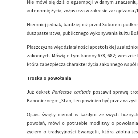
Nie mówi się dziś o egzempcji w danym znaczeniu
autonomię życia, zwłaszcza w zakresie zarządzania /k
Niemniej jednak, bardziej niż przed Soborem podkr
duszpasterstwa, publicznego wykonywania kultu Boże
Płaszczyzna więc działalności apostolskiej uzależnio
zakonnych. Mówią o tym kanony 678, 682; wreszcie 
która zabezpiecza charakter życia zakonnego wspóln
Troska o powołania
Już dekret
Perfectae caritatis
postawił sprawę tro
Kanonicznego: „Stan, ten powinien być przez wszystki
Ojciec święty niemal w każdym ze swych liczny
powołań, mówi o potrzebie modlitwy o powołania
życiem o tradycyjności Ewangelii, która zdolna je