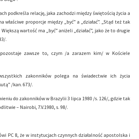
ach podkreśla relację, jaka zachodzi między świętością życia a
a właściwe proporcje między „być” a „działać”. „Stąd też tak
iększą wartość ma „być” aniżeli „działać”, jako że to drugie
83/.
 pozostaje zawsze to, czym /a zarazem kim/ w Kościele
szystkich zakonników polega na świadectwie ich życia
tą” /kan. 673/.
ieniu do zakonników w Brazylii 3 lipca 1980 /s. 126/, gdzie tak
wie – Nairobi, 7.V.1980, s. 98/.
wi PC 8, że w instytucjach czynnych działalność apostolska i