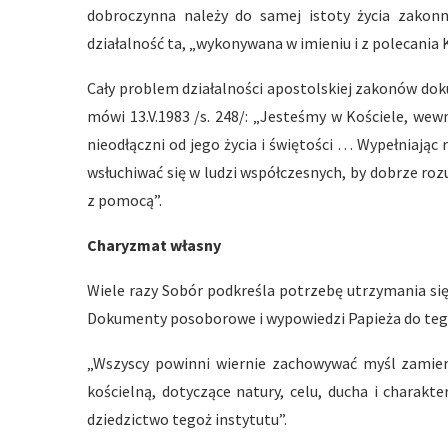
dobroczynna należy do samej istoty życia zakon
działalność ta, „wykonywana w imieniu i z polecania 
Cały problem działalności apostolskiej zakonów doku
mówi 13.V.1983 /s. 248/: „Jesteśmy w Kościele, we
nieodłączni od jego życia i świętości … Wypełniając
wsłuchiwać się w ludzi współczesnych, by dobrze roz
z pomocą”.
Charyzmat własny
Wiele razy Sobór podkreśla potrzebę utrzymania si
Dokumenty posoborowe i wypowiedzi Papieża do tego 
„Wszyscy powinni wiernie zachowywać myśl zamier
kościelną, dotyczące natury, celu, ducha i charakte
dziedzictwo tegoż instytutu”.