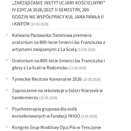
„ZARZĄDZANIE INSTYTUCJAMI KOŚCIELNYMI”
IV EDYCJA 2026/2027: II SEMESTRY, 200
GODZIN WE WSPÓŁPRACY KUL JANA PAWŁA II
i KWPZM
(15.06.2026)
Kalwaria Pacławska: Światowa premiera
oratorium na 800-lecie śmierci św. Franciszka z
artystami związanymi z La Scalą
(13.08.2026)
Oratorium na 800-lecie śmierci św. Franciszka i
głosy z La Scali w Radomsku
(15.08.2026)
Tynieckie Recitale Kameralne 2026
(16.08.2026)
Zaproszenie na rekolekcje u Sióstr Klarysek w
Sandomierzu
(18.08.2026)
Psychoterapia grupowa dla osób
konsekrowanych w Fundacji INIGO
(1.09.2026)
Kongres Grup Modlitwy Ojca Pio w Tenczynie