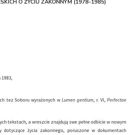
KICH O ŻYCIU ZAKONNYM (1978-1985)
 1983,
ych tez Soboru wyrażonych w
Lumen gentium
, r. VI,
Perfectae
ych tekstach, a wreszcie znajdują swe pełne odbicie w nowym
wy dotyczące życia zakonnego, poruszone w dokumentach