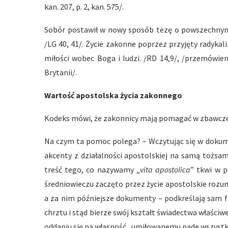
kan. 207, p. 2, kan. 575/.
Sobór postawił w nowy sposób tezę o powszechnym 
/LG 40, 41/. Życie zakonne poprzez przyjęty radyka
miłości wobec Boga i ludzi. /RD 14,9/, /przemówienie
Brytanii/.
Wartość apostolska życia zakonnego
Kodeks mówi, że zakonnicy mają pomagać w zbawczej mi
Na czym ta pomoc polega? – Wczytując się w dokumen
akcenty z działalności apostolskiej na samą tożsa
treść tego, co nazywamy „
vita apostolica
” tkwi w 
średniowieczu zaczęto przez życie apostolskie rozum
a za nim późniejsze dokumenty – podkreślają sam fa
chrztu i stąd bierze swój kształt świadectwa właś
oddaniu się na własność „umiłowanemu nade wszystk