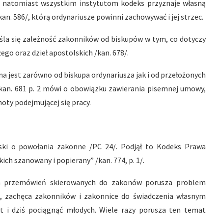
, natomiast wszystkim instytutom kodeks przyznaje własną
an. 586/, którą ordynariusze powinni zachowywać i jej strzec.
eśla się zależność zakonników od biskupów w tym, co dotyczy
go oraz dzieł apostolskich /kan. 678/.
na jest zarówno od biskupa ordynariusza jak i od przełożonych
kan. 681 p. 2 mówi o obowiązku zawierania pisemnej umowy,
oty podejmującej się pracy.
ski o powołania zakonne /PC 24/. Podjął to Kodeks Prawa
ch szanowany i popierany” /kan. 774, p. 1/.
ch przemówień skierowanych do zakonów porusza problem
, zachęca zakonników i zakonnice do świadczenia własnym
st i dziś pociągnąć młodych. Wiele razy porusza ten temat