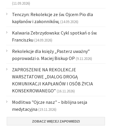
(11.09.2026)
Tenczyn: Rekolekcje ze św. Ojcem Pio dla
kapłanów i zakonników,
(14.09.2026)
Kalwaria Zebrzydowska: Cykl spotkań o św.
Franciszku
(24.09.2026)
Rekolekcje dla księży „Pasterz uważny”
poprowadzi o. Maciej Biskup OP
(9.11.2026)
ZAPROSZENIE NA REKOLEKCJE
WARSZTATOWE „DIALOG DROGĄ
KOMUNIKACJI KAPŁANÓW I OSÓB ŻYCIA
KONSEKROWANEGO”
(16.11.2026)
Modlitwa "Ojcze nasz" – biblijna sesja
medytacyjna
(19.11.2026)
ZOBACZ WIĘCEJ ZAPOWIEDZI