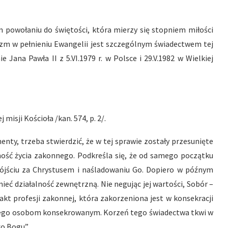
powołaniu do świętości, która mierzy się stopniem miłości
lizm w pełnieniu Ewangelii jest szczególnym świadectwem tej
 Jana Pawła II z 5.VI.1979 r. w Polsce i 29.V.1982 w Wielkiej
sji Kościoła /kan. 574, p. 2/.
ty, trzeba stwierdzić, że w tej sprawie zostały przesunięte
mość życia zakonnego. Podkreśla się, że od samego początku
pójściu za Chrystusem i naśladowaniu Go. Dopiero w późnym
ieć działalność zewnętrzną. Nie negując jej wartości, Sobór –
kt profesji zakonnej, która zakorzeniona jest w konsekracji
ciwego osobom konsekrowanym. Korzeń tego świadectwa tkwi w
o Bogu”.