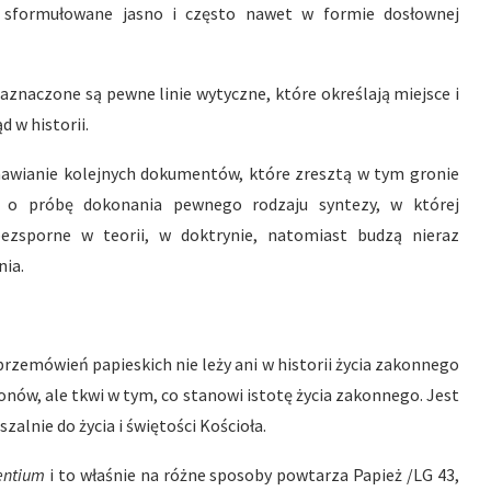
 sformułowane jasno i często nawet w formie dosłownej
zaznaczone są pewne linie wytyczne, które określają miejsce i
d w historii.
awianie kolejnych dokumentów, które zresztą w tym gronie
ę o próbę dokonania pewnego rodzaju syntezy, w której
ezsporne w teorii, w doktrynie, natomiast budzą nieraz
nia.
rzemówień papieskich nie leży ani w historii życia zakonnego
konów, ale tkwi w tym, co stanowi istotę życia zakonnego. Jest
zalnie do życia i świętości Kościoła.
entium
i to właśnie na różne sposoby powtarza Papież /LG 43,