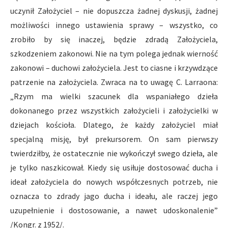
uczynił Założyciel – nie dopuszcza żadnej dyskusji, żadnej
możliwości innego ustawienia sprawy – wszystko, co
zrobiło by się inaczej, będzie zdradą Założyciela,
szkodzeniem zakonowi. Nie na tym polega jednak wierność
zakonowi – duchowi założyciela. Jest to ciasne i krzywdzące
patrzenie na założyciela. Zwraca na to uwagę C. Larraona:
„Rzym ma wielki szacunek dla wspaniałego dzieła
dokonanego przez wszystkich założycieli i założycielki w
dziejach kościoła. Dlatego, że każdy założyciel miał
specjalną misję, był prekursorem. On sam pierwszy
twierdziłby, że ostatecznie nie wykończył swego dzieła, ale
je tylko naszkicował. Kiedy się usiłuje dostosować ducha i
ideał założyciela do nowych współczesnych potrzeb, nie
oznacza to zdrady jago ducha i ideału, ale raczej jego
uzupełnienie i dostosowanie, a nawet udoskonalenie”
/Kongr. z 1952/.