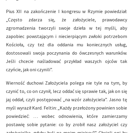
Pius XII na zakończenie I kongresu w Rzymie powiedział:
„Często zdarza się, że założyciele, prawodawcy
zgromadzenia tworzyli swoje dzieła w tej myśli, aby
zapobiec powstającym i niecierpiącym zwłoki potrzebom
Kościoła, czy też dla oddania mu koniecznych usług,
dostosowali swoja poczynania do ówczesnych warunków.
Jeśli chcecie naśladować przykład waszych ojców tak
czyńcie, jak oni czynili”.
Wierność duchowi Założyciela polega nie tyle na tym, by
czynić to, co on czynił, lecz oddać się sprawie tak, jak on się
jaj oddał, czyli postępować „na wzór założyciela”. Jasno tę
myśl wyraził Kard. Feltin: „Każdy przełożony powinien sobie
powiedzieć: … wobec odnowienia, które zamierzamy
postawię sobie pytanie: co by zrobił nasz założyciel czy
założycielka, gdyby byli na moim miejscu?” Chcieli oni by