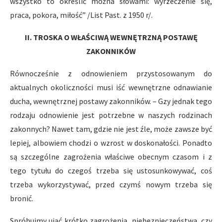
wszystko to określić można słowami: wyrzeczenie się,
praca, pokora, miłość” /List Past. z 1950 r/.
II. TROSKA O WŁAŚCIWĄ WEWNĘTRZNĄ POSTAWĘ
ZAKONNIKÓW
Równocześnie z odnowieniem przystosowanym do
aktualnych okoliczności musi iść wewnętrzne odnawianie
ducha, wewnętrznej postawy zakonników. – Gzy jednak tego
rodzaju odnowienie jest potrzebne w naszych rodzinach
zakonnych? Nawet tam, gdzie nie jest źle, może zawsze być
lepiej, albowiem chodzi o wzrost w doskonałości. Ponadto
są szczególne zagrożenia właściwe obecnym czasom i z
tego tytułu do czegoś trzeba się ustosunkowywać, coś
trzeba wykorzystywać, przed czymś nowym trzeba się
bronić.
Spróbujmy ująć krótko zagrożenia, niebezpieczeństwa, czy