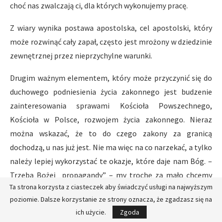
choć nas zwalczają ci, dla których wykonujemy pracę.
Z wiary wynika postawa apostolska, cel apostolski, który
może rozwinąć cały zapał, często jest mrożony w dziedzinie
zewnętrznej przez nieprzychylne warunki.
Drugim ważnym elementem, który może przyczynić się do
duchowego podniesienia życia zakonnego jest budzenie
zainteresowania sprawami Kościoła Powszechnego,
Kościoła w Polsce, rozwojem życia zakonnego. Nieraz
można wskazać, że to do czego zakony za granicą
dochodzą, u nas już jest. Nie ma więc na co narzekać, a tylko
należy lepiej wykorzystać te okazje, które daje nam Bóg. –
Trzeba Bożej „propagandy” – my trochę za mało chcemy
Ta strona korzysta z ciasteczek aby świadczyć usługi na najwyższym
zainteresować naszymi sprawami naszych braci, sądzimy,
poziomie. Dalsze korzystanie ze strony oznacza, że zgadzasz się na
że oni sami powinni do tego dojść.
ich użycie.
Zgoda