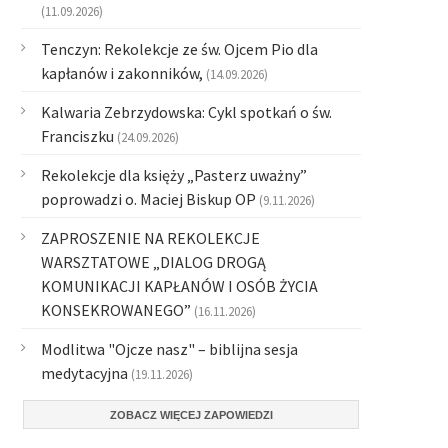
(11.09.2026)
Tenczyn: Rekolekcje ze św. Ojcem Pio dla
kapłanów i zakonników,
(14.09.2026)
Kalwaria Zebrzydowska: Cykl spotkań o św.
Franciszku
(24.09.2026)
Rekolekcje dla księży „Pasterz uważny”
poprowadzi o. Maciej Biskup OP
(9.11.2026)
ZAPROSZENIE NA REKOLEKCJE
WARSZTATOWE „DIALOG DROGĄ
KOMUNIKACJI KAPŁANÓW I OSÓB ŻYCIA
KONSEKROWANEGO”
(16.11.2026)
Modlitwa "Ojcze nasz" – biblijna sesja
medytacyjna
(19.11.2026)
ZOBACZ WIĘCEJ ZAPOWIEDZI