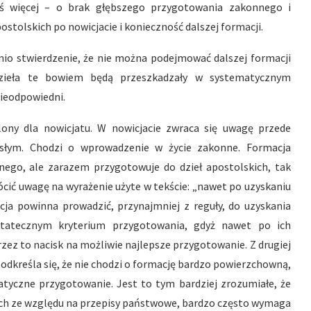
coś więcej – o brak głębszego przygotowania zakonnego i
ostolskich po nowicjacie i konieczność dalszej formacji.
io stwierdzenie, że nie można podejmować dalszej formacji
 Dzieła te bowiem będą przeszkadzały w systematycznym
ieodpowiedni.
alony dla nowicjatu. W nowicjacie zwraca się uwagę przede
słym. Chodzi o wprowadzenie w życie zakonne. Formacja
nego, ale zarazem przygotowuje do dzieł apostolskich, tak
ócić uwagę na wyrażenie użyte w tekście: „nawet po uzyskaniu
acja powinna prowadzić, przynajmniej z reguły, do uzyskania
statecznym kryterium przygotowania, gdyż nawet po ich
rzez to nacisk na możliwie najlepsze przygotowanie. Z drugiej
odkreśla się, że nie chodzi o formację bardzo powierzchowną,
atyczne przygotowanie. Jest to tym bardziej zrozumiałe, że
ch ze względu na przepisy państwowe, bardzo często wymaga