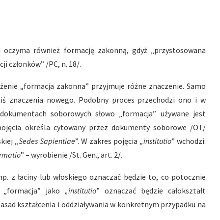
d oczyma również formację zakonną, gdyż „przystosowana
i członków” /PC, n. 18/.
ażenie „formacja zakonna” przyjmuje różne znaczenie. Samo
dziś znaczenia nowego. Podobny proces przechodzi ono i w
 W dokumentach soborowych słowo „formacja” używane jest
 pojęcia określa cytowany przez dokumenty soborowe /OT/
kiej „
Sedes Sapientiae
”. W zakres pojęcia
„institutio
” wchodzi:
rmatio
” – wyrobienie /St. Gen., art. 2/.
p. z łaciny lub włoskiego oznaczać będzie to, co potocznie
ś „formacja” jako
„institutio”
oznaczać będzie całokształt
zasad kształcenia i oddziaływania w konkretnym przypadku na