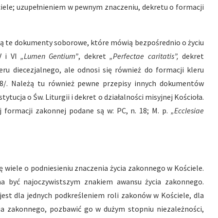
ciele; uzupełnieniem w pewnym znaczeniu, dekretu o formacji
są te dokumenty soborowe, które mówią bezpośrednio o życiu
V i VI
„Lumen Gentium”
, dekret
„Perfectae caritatis”,
dekret
u diecezjalnego, ale odnosi się również do formacji kleru
38/. Należą tu również pewne przepisy innych dokumentów
tucja o Św. Liturgii i dekret o działalności misyjnej Kościoła.
j formacji zakonnej podane są w: PC, n. 18; M. p.
„Ecclesiae
 wiele o podniesieniu znaczenia życia zakonnego w Kościele.
ma być najoczywistszym znakiem awansu życia zakonnego.
jest dla jednych podkreśleniem roli zakonów w Kościele, dla
cia zakonnego, pozbawić go w dużym stopniu niezależności,