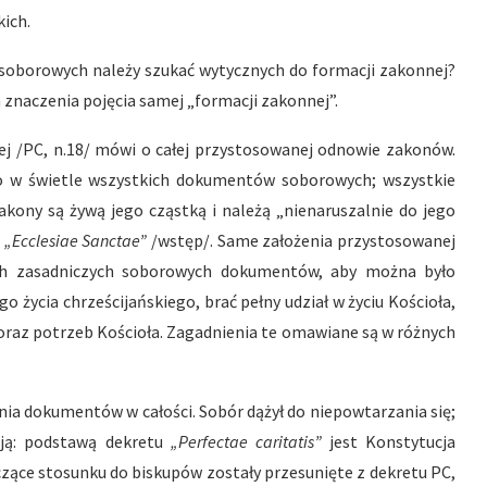
ich.
soborowych należy szukać wytycznych do formacji zakonnej?
a znaczenia pojęcia samej „formacji zakonnej”.
j /PC, n.18/ mówi o całej przystosowanej odnowie zakonów.
o w świetle wszystkich dokumentów soborowych; wszystkie
ony są żywą jego cząstką i należą „nienaruszalnie do jego
.
„Ecclesiae Sanctae”
/wstęp/. Same założenia przystosowanej
ch zasadniczych soborowych dokumentów, aby można było
życia chrześcijańskiego, brać pełny udział w życiu Kościoła,
 oraz potrzeb Kościoła. Zagadnienia te omawiane są w różnych
ia dokumentów w całości. Sobór dążył do niepowtarzania się;
ją: podstawą dekretu
„Perfectae caritatis”
jest Konstytucja
zące stosunku do biskupów zostały przesunięte z dekretu PC,