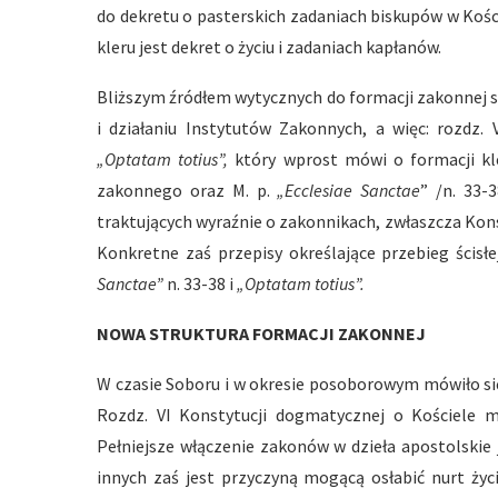
do dekretu o pasterskich zadaniach biskupów w Koś
kleru jest dekret o życiu i zadaniach kapłanów.
Bliższym źródłem wytycznych do formacji zakonnej 
i działaniu Instytutów Zakonnych, a więc: rozdz. 
„Optatam totius”,
który wprost mówi o formacji kler
zakonnego oraz M. p.
„Ecclesiae Sanctae
” /n. 33-
traktujących wyraźnie o zakonnikach, zwłaszcza Konsty
Konkretne zaś przepisy określające przebieg ścisłe
Sanctae”
n. 33-38 i
„Optatam totius”.
NOWA STRUKTURA FORMACJI ZAKONNEJ
W czasie Soboru i w okresie posoborowym mówiło się
Rozdz. VI Konstytucji dogmatycznej o Kościele 
Pełniejsze włączenie zakonów w dzieła apostolskie 
innych zaś jest przyczyną mogącą osłabić nurt ży