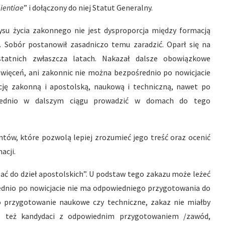
ientiae
” i dołączony do niej Statut Generalny.
ysu życia zakonnego nie jest dysproporcja między formacją
 Sobór postanowił zasadniczo temu zaradzić. Oparł się na
tatnich zwłaszcza latach. Nakazał dalsze obowiązkowe
więceń, ani zakonnic nie można bezpośrednio po nowicjacie
ację zakonną i apostolską, naukową i techniczną, nawet po
wiednio w dalszym ciągu prowadzić w domach do tego
ów, które pozwolą lepiej zrozumieć jego treść oraz ocenić
acji.
ać do dzieł apostolskich”. U podstaw tego zakazu może leżeć
ednio po nowicjacie nie ma odpowiedniego przygotowania do
 o przygotowanie naukowe czy techniczne, zakaz nie miałby
ją też kandydaci z odpowiednim przygotowaniem /zawód,