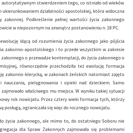
st autorytatywnym stwierdzeniem tego, co istniało od wieków.
m ukierunkowaniem działalności apostolskiej, która widoczna
y zakonnej. Podkreślenie pełnej wartości życia zakonnego
wicie w niepozornym na zewnątrz postanowieniu n. 18 PC.
ewolucję idącą od rozumienia życia zakonnego jako pójścia
ia zakonno-apostolskiego i to przede wszystkim w zakresie
cia zakonnego o przewadze kontemplacji, do życia zakonnego o
misyjnej, równorzędnie przechodziła też ewolucję formacja
ę zakonno-klerycką, w zakonach żeńskich natomiast zajęto
 nauczania, pielęgnowania i opieki nad dzieckiem. Samo
 zajmowało właściwego mu miejsca. W wyniku takiej sytuacji
wy rok nowicjatu. Przez cztery wieki formacja tych, którzy
ą posługą, ograniczała się więc do rocznego nowicjatu.
o życia zakonnego, ale mimo to, do ostatniego Soboru nie
ngregacja dla Spraw Zakonnych zajmowała się problemami