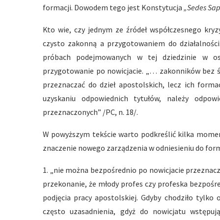
formacji. Dowodem tego jest Konstytucja
„Sedes Sap
Kto wie, czy jednym ze źródeł współczesnego kryz
czysto zakonną a przygotowaniem do działalności.
próbach podejmowanych w tej dziedzinie w os
przygotowanie po nowicjacie. „… zakonników bez ś
przeznaczać do dzieł apostolskich, lecz ich form
uzyskaniu odpowiednich tytułów, należy odpo
przeznaczonych” /PC, n. 18/.
W powyższym tekście warto podkreślić kilka moment
znaczenie nowego zarządzenia w odniesieniu do form
1. „nie można bezpośrednio po nowicjacie przeznacz
przekonanie, że młody profes czy profeska bezpośr
podjęcia pracy apostolskiej. Gdyby chodziło tylko
często uzasadnienia, gdyż do nowicjatu wstępu