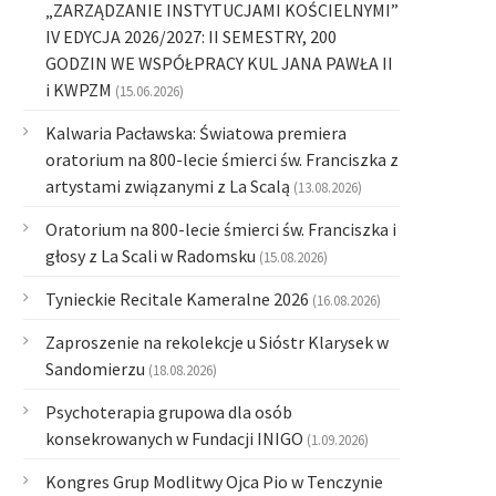
„ZARZĄDZANIE INSTYTUCJAMI KOŚCIELNYMI”
IV EDYCJA 2026/2027: II SEMESTRY, 200
GODZIN WE WSPÓŁPRACY KUL JANA PAWŁA II
i KWPZM
(15.06.2026)
Kalwaria Pacławska: Światowa premiera
oratorium na 800-lecie śmierci św. Franciszka z
artystami związanymi z La Scalą
(13.08.2026)
Oratorium na 800-lecie śmierci św. Franciszka i
głosy z La Scali w Radomsku
(15.08.2026)
Tynieckie Recitale Kameralne 2026
(16.08.2026)
Zaproszenie na rekolekcje u Sióstr Klarysek w
Sandomierzu
(18.08.2026)
Psychoterapia grupowa dla osób
konsekrowanych w Fundacji INIGO
(1.09.2026)
Kongres Grup Modlitwy Ojca Pio w Tenczynie