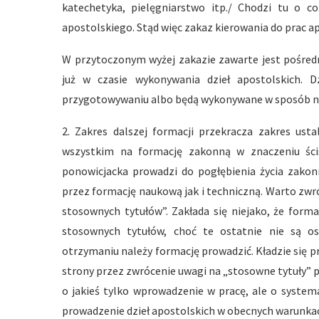
katechetyka, pielęgniarstwo itp./ Chodzi tu o 
apostolskiego. Stąd więc zakaz kierowania do prac ap
W przytoczonym wyżej zakazie zawarte jest pośredn
już w czasie wykonywania dzieł apostolskich.
przygotowywaniu albo będą wykonywane w sposób n
2. Zakres dalszej formacji przekracza zakres ust
wszystkim na formację zakonną w znaczeniu ści
ponowicjacka prowadzi do pogłębienia życia zakon
przez formację naukową jak i techniczną. Warto zwr
stosownych tytułów”. Zakłada się niejako, że form
stosownych tytułów, choć te ostatnie nie są o
otrzymaniu należy formację prowadzić. Kładzie się p
strony przez zwrócenie uwagi na „stosowne tytuły” p
o jakieś tylko wprowadzenie w pracę, ale o system
prowadzenie dzieł apostolskich w obecnych warunka