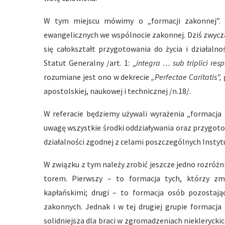
W tym miejscu mówimy o „formacji zakonnej”. 
ewangelicznych we wspólnocie zakonnej. Dziś zwycz
się całokształt przygotowania do życia i działaln
Statut Generalny /art. 1: „
integra … sub triplici resp
rozumiane jest ono w dekrecie
„Perfectae Caritatis”,
apostolskiej, naukowej i technicznej /n.18/.
W referacie będziemy używali wyrażenia „formacja
uwagę wszystkie środki oddziaływania oraz przygoto
działalności zgodnej z celami poszczególnych Insty
W związku z tym należy zrobić jeszcze jedno rozróż
torem. Pierwszy – to formacja tych, którzy zm
kapłańskimi; drugi – to formacja osób pozostają
zakonnych. Jednak i w tej drugiej grupie formacja 
solidniejsza dla braci w zgromadzeniach niekleryckich,