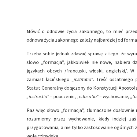
Mówić o odnowie życia zakonnego, to mieć prze
odnowa życia zakonnego zależy najbardziej od formacj
Trzeba sobie jednak zdawać sprawę z tego, że wyr
słowo „formacja”, jakkolwiek nie nowe, nabiera 
językach obcych /francuski, włoski, angielski/.
zamiast łacińskiego „
institutio”
. Treść ostatniego
Statut Generalny dołączony do Konstytucji Apostols
„instructio”
– pouczenie,
„educatio”
– wychowanie,
„fo
Raz więc słowo „formacja”, tłumaczone dosłownie n
rozumiemy przez wychowanie, kiedy indziej za
przygotowania, a nie tylko zastosowanie ogólnych 
wolę człowieka.