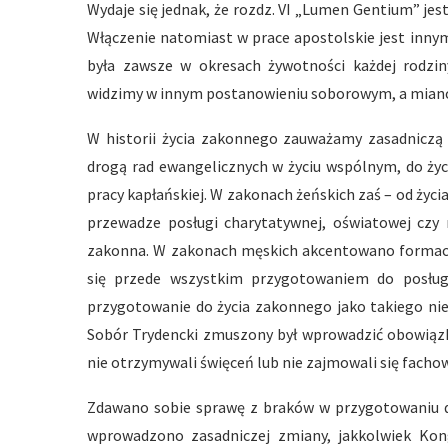
Wydaje się jednak, że rozdz. VI „Lumen Gentium” je
Włączenie natomiast w prace apostolskie jest inny
była zawsze w okresach żywotności każdej rodzin
widzimy w innym postanowieniu soborowym, a miano
W historii życia zakonnego zauważamy zasadniczą 
drogą rad ewangelicznych w życiu wspólnym, do życ
pracy kapłańskiej. W zakonach żeńskich zaś – od ży
przewadze posługi charytatywnej, oświatowej czy 
zakonna. W zakonach męskich akcentowano formacj
się przede wszystkim przygotowaniem do posługi
przygotowanie do życia zakonnego jako takiego nie
Sobór Trydencki zmuszony był wprowadzić obowiązko
nie otrzymywali święceń lub nie zajmowali się fachow
Zdawano sobie sprawę z braków w przygotowaniu d
wprowadzono zasadniczej zmiany, jakkolwiek Ko