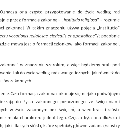
Oznacza ona często przygotowanie do życia według rad
ajnie przez formację zakonną –
„institutio religiosa
” – rozumie
ości zakonnej. W takim znaczeniu używa pojęcia „institutio”
ectu vocationis religiosae clericalis et apostolicae
”/; podobnie
gdzie mowa jest o formacji członków jako formacji zakonnej,
 zakonna” w znaczeniu szerokim, a więc będziemy brali pod
wanie tak do życia według rad ewangelicznych, jak również do
tutów zakonnych.
nienie. Cała formacja zakonna dokonuje się niejako podwójnym
ierzają do życia zakonnego połączonego ze święceniami
cych w życiu zakonnym bez święceń, a więc braci i sióstr
nie miała charakteru jednolitego. Często była ona dłuższa i
 jak i dla tych sióstr, które spełniały główne zadania /siostry