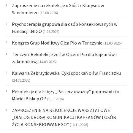
Zaproszenie na rekolekcje u Sióstr Klarysek w
Sandomierzu
(18.08.2026)
Psychoterapia grupowa dla osób konsekrowanych w
Fundacji INIGO
(1.09.2026)
Kongres Grup Modlitwy Ojca Pio w Tenczynie
(11.09.2026)
Tenczyn: Rekolekcje ze św. Ojcem Pio dla kapłanów i
zakonników,
(14.09.2026)
Kalwaria Zebrzydowska: Cykl spotkań o św. Franciszku
(24.09.2026)
Rekolekcje dla księży „Pasterz uważny” poprowadzi o.
Maciej Biskup OP
(9.11.2026)
ZAPROSZENIE NA REKOLEKCJE WARSZTATOWE
„DIALOG DROGĄ KOMUNIKACJI KAPŁANÓW I OSÓB
ŻYCIA KONSEKROWANEGO”
(16.11.2026)