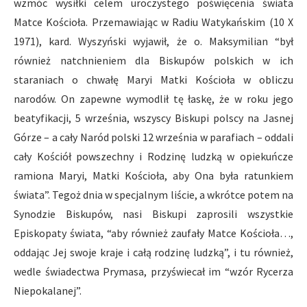
wzmóc wysiłki celem uroczystego poświęcenia świata
Matce Kościoła. Przemawiając w Radiu Watykańskim (10 X
1971), kard. Wyszyński wyjawił, że o. Maksymilian “był
również natchnieniem dla Biskupów polskich w ich
staraniach o chwałę Maryi Matki Kościoła w obliczu
narodów. On zapewne wymodlił tę łaskę, że w roku jego
beatyfikacji, 5 września, wszyscy Biskupi polscy na Jasnej
Górze – a cały Naród polski 12 września w parafiach – oddali
cały Kościół powszechny i Rodzinę ludzką w opiekuńcze
ramiona Maryi, Matki Kościoła, aby Ona była ratunkiem
świata”. Tegoż dnia w specjalnym liście, a wkrótce potem na
Synodzie Biskupów, nasi Biskupi zaprosili wszystkie
Episkopaty świata, “aby również zaufały Matce Kościoła…,
oddając Jej swoje kraje i całą rodzinę ludzką”, i tu również,
wedle świadectwa Prymasa, przyświecał im “wzór Rycerza
Niepokalanej”.