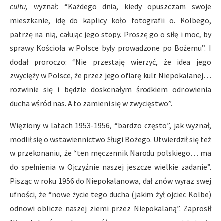
cultu,
wyznał: “Każdego dnia, kiedy opuszczam swoje
mieszkanie, idę do kaplicy koło fotografii o. Kolbego,
patrzę na nią, całując jego stopy. Proszę go o siłę i moc, by
sprawy Kościoła w Polsce były prowadzone po Bożemu”. I
dodał proroczo: “Nie przestaję wierzyć, że idea jego
zwycięży w Polsce, że przez jego ofiarę kult Niepokalanej…
rozwinie się i będzie doskonałym środkiem odnowienia
ducha wśród nas. A to zamieni się w zwycięstwo”.
Więziony w latach 1953-1956, “bardzo często”, jak wyznał,
modlił się o wstawiennictwo Sługi Bożego. Utwierdził się też
w przekonaniu, że “ten męczennik Narodu polskiego… ma
do spełnienia w Ojczyźnie naszej jeszcze wielkie zadanie”.
Pisząc w roku 1956 do Niepokalanowa, dał znów wyraz swej
ufności, że “nowe życie tego ducha (jakim żył ojciec Kolbe)
odnowi oblicze naszej ziemi przez Niepokalaną”. Zaprosił