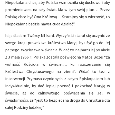
Niepokalana chce, aby Polska wzmocniła się duchowo i aby
promieniowała na cały świat. Ma w tym swój plan… Przez
Polskę chce być Ona Królową… Starajmy się o wierność, to
Niepokalana będzie nawet cuda działać”.
Idąc śladem Twórcy MI kard. Wyszyński starał się uczynić ze
swego kraju prawdziwe królestwo Maryi, by użyć go do Jej
pełnego zwycięstwa w świecie. Widać to najbardziej po akcie
z 3 maja 1966 r.: Polska została poświęcona Matce Bożej “za
wolność Kościoła w świecie…, ku rozszerzaniu się
Królestwa Chrystusowego na ziemi”. Widać to też z
interwencji Prymasa czynionych z całym Episkopatem lub
indywidualnie, by dać lepiej poznać i pokochać Maryję w
świecie, aż do całkowitego poświęcenia się Jej, w
świadomości, że “jest to bezpieczna droga do Chrystusa dla
całej Rodziny ludzkiej”.