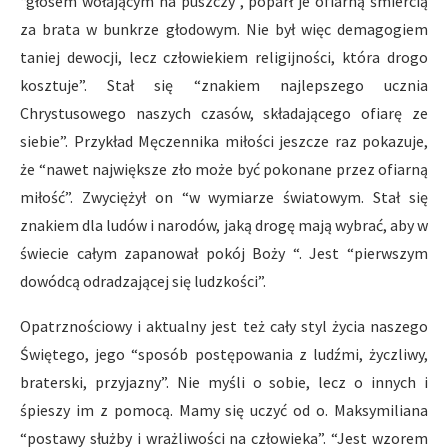
“głosem wołającym na puszczy”, poparł je ofiarną śmiercią
za brata w bunkrze głodowym. Nie był więc demagogiem
taniej dewocji, lecz człowiekiem religijności, która drogo
kosztuje”. Stał się “znakiem najlepszego ucznia
Chrystusowego naszych czasów, składającego ofiarę ze
siebie”. Przykład Męczennika miłości jeszcze raz pokazuje,
że “nawet największe zło może być pokonane przez ofiarną
miłość”. Zwyciężył on “w wymiarze światowym. Stał się
znakiem dla ludów i narodów, jaką drogę mają wybrać, aby w
świecie całym zapanował pokój Boży “. Jest “pierwszym
dowódcą odradzającej się ludzkości”.
Opatrznościowy i aktualny jest też cały styl życia naszego
Świętego, jego “sposób postępowania z ludźmi, życzliwy,
braterski, przyjazny”. Nie myśli o sobie, lecz o innych i
śpieszy im z pomocą. Mamy się uczyć od o. Maksymiliana
“postawy służby i wrażliwości na człowieka”. “Jest wzorem