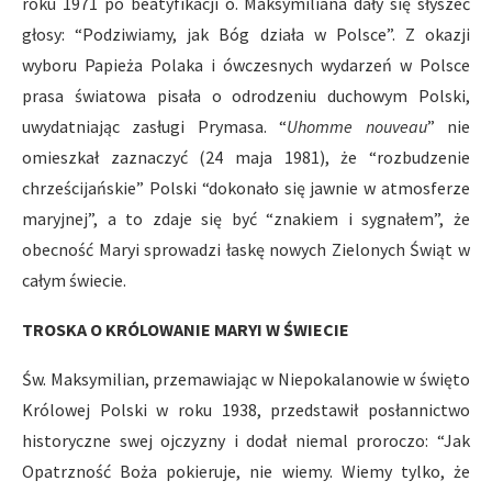
roku 1971 po beatyfikacji o. Maksymiliana dały się słyszeć
głosy: “Podziwiamy, jak Bóg działa w Polsce”. Z okazji
wyboru Papieża Polaka i ówczesnych wydarzeń w Polsce
prasa światowa pisała o odrodzeniu duchowym Polski,
uwydatniając zasługi Prymasa. “
Uhomme nouveau
” nie
omieszkał zaznaczyć (24 maja 1981), że “rozbudzenie
chrześcijańskie” Polski “dokonało się jawnie w atmosferze
maryjnej”, a to zdaje się być “znakiem i sygnałem”, że
obecność Maryi sprowadzi łaskę nowych Zielonych Świąt w
całym świecie.
TROSKA O KRÓLOWANIE MARYI W ŚWIECIE
Św. Maksymilian, przemawiając w Niepokalanowie w święto
Królowej Polski w roku 1938, przedstawił posłannictwo
historyczne swej ojczyzny i dodał niemal proroczo: “Jak
Opatrzność Boża pokieruje, nie wiemy. Wiemy tylko, że