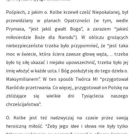
Pośpiech, z jakim o. Kolbe krzewił cześć Niepokalanej, był
przewidziany w planach Opatrzności (w tym, wedle
Prymasa, “jest jakiś gwałt Boga”, a zarazem “jakieś
miłosierdzie Boże dla Narodu”). W obliczu grożących
niebezpieczeństw trzeba było przypomnieć, że “jest taka
moc w świecie, która ściera zawsze głowę węża,… trzeba
było tę siłę ukazać i niejako upowszechnić, trzeba było jej
imię włożyć w każde usta. I Bóg posłużył się do tego dzieła o.
Maksymilianem”. W ten sposób Twórca MI “przygotował
Naród do przetrwania. Co więcej , przygotował on Polskę na
zbliżające się wielkie dni Tysiąclecia naszego
chrześcijaństwa”.
O. Kolbe jest też nadzwyczaj na czasie przez swoją
heroiczną miłość. “Żeby jego idee i słowa nie były tylko