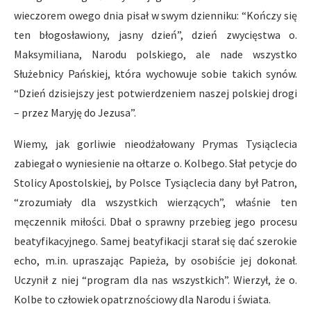
wieczorem owego dnia pisał w swym dzienniku: “Kończy się
ten błogosławiony, jasny dzień”, dzień zwycięstwa o.
Maksymiliana, Narodu polskiego, ale nade wszystko
Służebnicy Pańskiej, która wychowuje sobie takich synów.
“Dzień dzisiejszy jest potwierdzeniem naszej polskiej drogi
– przez Maryję do Jezusa”.
Wiemy, jak gorliwie nieodżałowany Prymas Tysiąclecia
zabiegał o wyniesienie na ołtarze o. Kolbego. Słał petycje do
Stolicy Apostolskiej, by Polsce Tysiąclecia dany był Patron,
“zrozumiały dla wszystkich wierzących”, właśnie ten
męczennik miłości. Dbał o sprawny przebieg jego procesu
beatyfikacyjnego. Samej beatyfikacji starał się dać szerokie
echo, m.in. upraszając Papieża, by osobiście jej dokonał.
Uczynił z niej “program dla nas wszystkich”. Wierzył, że o.
Kolbe to człowiek opatrznościowy dla Narodu i świata.