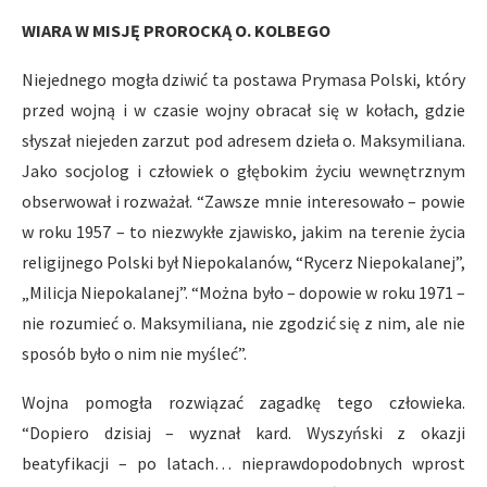
WIARA W MISJĘ PROROCKĄ O. KOLBEGO
Niejednego mogła dziwić ta postawa Prymasa Polski, który
przed wojną i w czasie wojny obracał się w kołach, gdzie
słyszał niejeden zarzut pod adresem dzieła o. Maksymiliana.
Jako socjolog i człowiek o głębokim życiu wewnętrznym
obserwował i rozważał. “Zawsze mnie interesowało – powie
w roku 1957 – to niezwykłe zjawisko, jakim na terenie życia
religijnego Polski był Niepokalanów, “Rycerz Niepokalanej”,
„Milicja Niepokalanej”. “Można było – dopowie w roku 1971 –
nie rozumieć o. Maksymiliana, nie zgodzić się z nim, ale nie
sposób było o nim nie myśleć”.
Wojna pomogła rozwiązać zagadkę tego człowieka.
“Dopiero dzisiaj – wyznał kard. Wyszyński z okazji
beatyfikacji – po latach… nieprawdopodobnych wprost