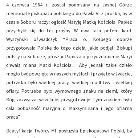
4 czerwca 1964 r. został podpisany na Jasnej Górze
memoriał Episkopatu polskiego do Pawła VI z prośbą, by w
czasie Soboru raczył ogłosić Maryję Matką Kościoła. Papież
przychylił się do tej prośby. W dwa lata potem kard.
Wyszyński oświadczył: “Praca o. Kolbego dobrze
przygotowała Polskę do tego dzieła, jakie podjęli Biskupi
polscy na Soborze, prosząc Papieża o przyozdobienie Maryi
chwałą miana Matki Kościoła… Aby jednak takie dzieło
mogło być powzięte w naszych myślach i przyjęte w świecie,
potrzeba było wielkiej pracy, wielkiej modlitwy i wielkiej
ofiary. Potrzeba było wymownego znaku na ziemi, który
Bóg zazwyczaj wcześniej przygotowuje. Tym znakiem była
cała pobożność maryjna o. Maksymiliana i jego ofiarna
praca”.
Beatyfikacja Twórcy MI posłużyła Episkopatowi Polski, by