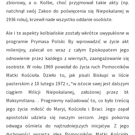
zbiorowy, a o. Kolbe, choć przyjmował takie akty (np.
natchnął swój Zakon do poświęcenia się Niepokalanej w
1936 roku), krzewił nade wszystko oddanie osobiste.
Ale i te aspekty kolbiańskie zostały wkrótce uwypuklone w
programie Prymasa Polski. By wprowadzić w życie akt
milenijny, zalecał on wraz z całym Episkopatem jego
odnowienie przez każdego z wiernych, zaangażowanie się
osobiste. W roku 1969 powołał do życia ruch Pomocników
Matki Kościoła. Dzieło to, jak pisali Biskupi w liście
pasterskim z 10 lutego 1972 r., “w istocie swej jest dalszym
ciągiem Milicji Niepokalanej, założonej przez bł.
Maksymiliana… Pragniemy naśladować to, co było treścią
jego życia: miłość do Maryi, Kościoła i Braci. Jego zapał
apostolski udziela się naszym sercom. Jego pokorna
odwaga ośmiela do najtrudniejszych inicjatyw. Z jego
duchowości wyrasta idea Pomocników Matki Kościoła.