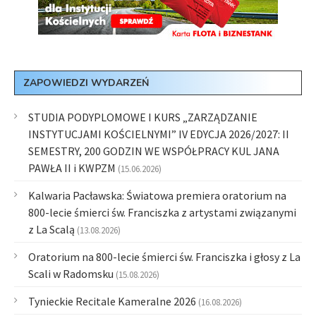
ZAPOWIEDZI WYDARZEŃ
STUDIA PODYPLOMOWE I KURS „ZARZĄDZANIE
INSTYTUCJAMI KOŚCIELNYMI” IV EDYCJA 2026/2027: II
SEMESTRY, 200 GODZIN WE WSPÓŁPRACY KUL JANA
PAWŁA II i KWPZM
(15.06.2026)
Kalwaria Pacławska: Światowa premiera oratorium na
800-lecie śmierci św. Franciszka z artystami związanymi
z La Scalą
(13.08.2026)
Oratorium na 800-lecie śmierci św. Franciszka i głosy z La
Scali w Radomsku
(15.08.2026)
Tynieckie Recitale Kameralne 2026
(16.08.2026)