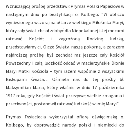
Wzruszającą prośbę przedstawił Prymas Polski Papieżowi w
następnym dniu po beatyfikacji o. Kolbego: “W obliczu
wyniesionego wczoraj na ołtarze wielkiego Miłośnika Maryi,
który cały świat chciał zdobyć dla Niepokalanej i Jej mocami
ratować Kościół i zagrożoną Rodzinę ludzką,
przedstawiamy ci, Ojcze Święty, naszą pokorną, a zarazem
najdroższą prośbę: byś zechciał raz jeszcze cały Kościół
Powszechny i całą ludzkość oddać w macierzyńskie Dłonie
Maryi Matki Kościoła – tym razem wspólnie z wszystkimi
Biskupami świata… Ośmiela nas do tej prośby bł.
Maksymilian Maria, który właśnie w dniu 17 października
1917 roku, gdy Kościół i świat przeżywał wielkie zmagania i
przeciwności, postanowił ratować ludzkość w imię Maryi”.
Prymas Tysiąclecia wykorzystał ofiarę oświęcimską o.
Kolbego, by doprowadzić narody polski i niemiecki do