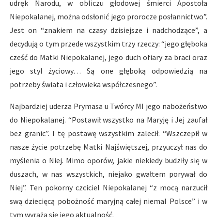
udręk Narodu, w obliczu głodowej śmierci Apostoła
Niepokalanej, można odsłonić jego prorocze posłannictwo”.
Jest on “znakiem na czasy dzisiejsze i nadchodzące”, a
decydują o tym przede wszystkim trzy rzeczy: “jego głęboka
cześć do Matki Niepokalanej, jego duch ofiary za braci oraz
jego styl życiowy… Są one głęboką odpowiedzią na
potrzeby świata i człowieka współczesnego”.
Najbardziej uderza Prymasa u Twórcy MI jego nabożeństwo
do Niepokalanej. “Postawił wszystko na Maryję i Jej zaufał
bez granic”. I tę postawę wszystkim zalecił. “Wszczepił w
nasze życie potrzebę Matki Najświętszej, przyuczył nas do
myślenia o Niej. Mimo oporów, jakie niekiedy budziły się w
duszach, w nas wszystkich, niejako gwałtem porywał do
Niej”. Ten pokorny czciciel Niepokalanej “z mocą narzucił
swą dziecięcą pobożność maryjną całej niemal Polsce” i w
tym wyraża się jego aktualność.