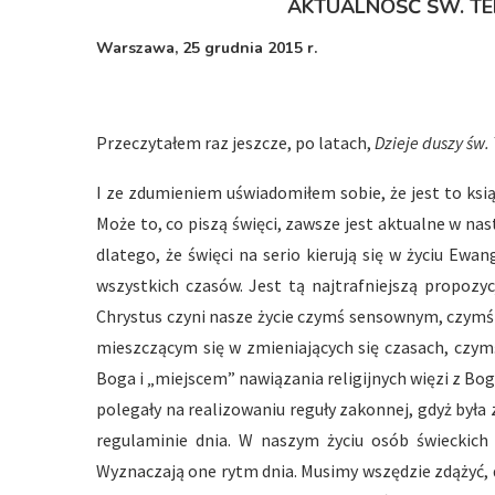
AKTUALNOŚĆ ŚW. TE
Warszawa, 25 grudnia 2015 r.
Przeczytałem raz jeszcze, po latach,
Dzieje duszy św.
I ze zdumieniem uświadomiłem sobie, że jest to książ
Może to, co piszą święci, zawsze jest aktualne w nas
dlatego, że święci na serio kierują się w życiu Ewan
wszystkich czasów. Jest tą najtrafniejszą propozyc
Chrystus czyni nasze życie czymś sensownym, czymś
mieszczącym się w zmieniających się czasach, czymś
Boga i „miejscem” nawiązania religijnych więzi z Bo
polegały na realizowaniu reguły zakonnej, gdyż był
regulaminie dnia. W naszym życiu osób świeckic
Wyznaczają one rytm dnia. Musimy wszędzie zdążyć, do