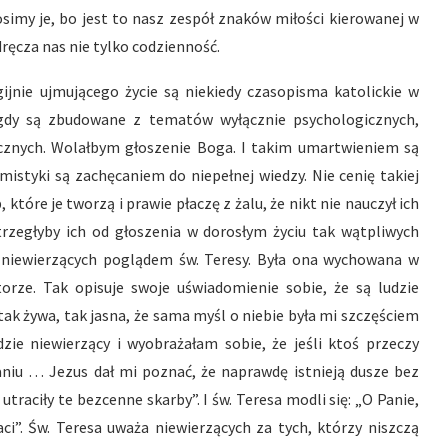
simy je, bo jest to nasz zespół znaków miłości kierowanej w
ręcza nas nie tylko codzienność.
ijnie ujmującego życie są niekiedy czasopisma katolickie w
, gdy są zbudowane z tematów wyłącznie psychologicznych,
ycznych. Wolałbym głoszenie Boga. I takim umartwieniem są
a mistyki są zachęcaniem do niepełnej wiedzy. Nie cenię takiej
które je tworzą i prawie płaczę z żalu, że nikt nie nauczył ich
strzegłyby ich od głoszenia w dorosłym życiu tak wątpliwych
 niewierzących poglądem św. Teresy. Była ona wychowana w
orze. Tak opisuje swoje uświadomienie sobie, że są ludzie
 tak żywa, tak jasna, że sama myśl o niebie była mi szczęściem
dzie niewierzący i wyobrażałam sobie, że jeśli ktoś przeczy
niu … Jezus dał mi poznać, że naprawdę istnieją dusze bez
traciły te bezcenne skarby”. I św. Teresa modli się: „O Panie,
ci”. Św. Teresa uważa niewierzących za tych, którzy niszczą