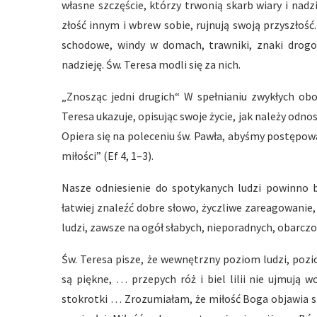
własne szczęście, którzy trwonią skarb wiary i nadz
złość innym i wbrew sobie, rujnują swoją przyszłość
schodowe, windy w domach, trawniki, znaki drogow
nadzieję. Św. Teresa modli się za nich.
„Znosząc jedni drugich“ W spełnianiu zwykłych ob
Teresa ukazuje, opisując swoje życie, jak należy odnosi
Opiera się na poleceniu św. Pawła, abyśmy postępowa
miłości” (Ef 4, 1–3).
Nasze odniesienie do spotykanych ludzi powinno 
łatwiej znaleźć dobre słowo, życzliwe zareagowanie,
ludzi, zawsze na ogół słabych, nieporadnych, obarcz
Św. Teresa pisze, że wewnętrzny poziom ludzi, pozi
są piękne, … przepych róż i biel lilii nie ujmują
stokrotki … Zrozumiałam, że miłość Boga objawia si