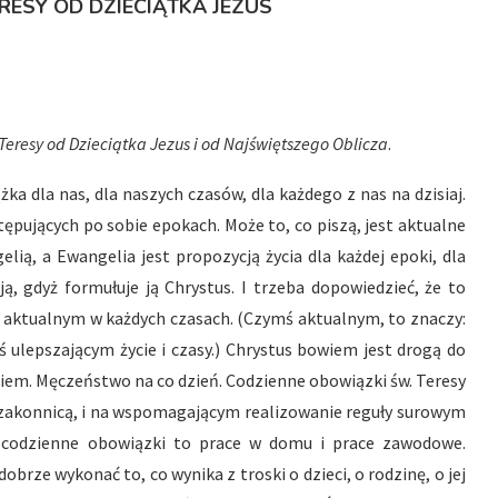
RESY OD DZIECIĄTKA JEZUS
 Teresy od Dzieciątka Jezus i od Najświętszego Oblicza
.
ka dla nas, dla naszych czasów, dla każdego z nas na dzisiaj.
tępujących po sobie epokach. Może to, co piszą, jest aktualne
gelią, a Ewangelia jest propozycją życia dla każdej epoki, dla
ją, gdyż formułuje ją Chrystus. I trzeba dopowiedzieć, że to
 aktualnym w każdych czasach. (Czymś aktualnym, to znaczy:
 ulepszającym życie i czasy.) Chrystus bowiem jest drogą do
giem. Męczeństwo na co dzień. Codzienne obowiązki św. Teresy
a zakonnicą, i na wspomagającym realizowanie reguły surowym
h codzienne obowiązki to prace w domu i prace zawodowe.
brze wykonać to, co wynika z troski o dzieci, o rodzinę, o jej