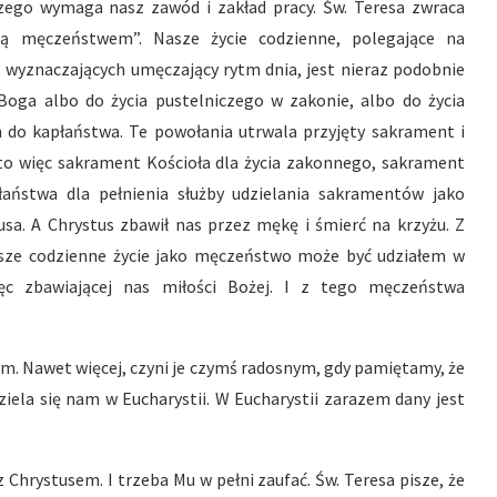
zego wymaga nasz zawód i zakład pracy. Św. Teresa zwraca
ją męczeństwem”. Nasze życie codzienne, polegające na
wyznaczających umęczający rytm dnia, jest nieraz podobnie
ga albo do życia pustelniczego w zakonie, albo do życia
 do kapłaństwa. Te powołania utrwala przyjęty sakrament i
to więc sakrament Kościoła dla życia zakonnego, sakrament
aństwa dla pełnienia służby udzielania sakramentów jako
usa. A Chrystus zbawił nas przez mękę i śmierć na krzyżu. Z
asze codzienne życie jako męczeństwo może być udziałem w
ęc zbawiającej nas miłości Bożej. I z tego męczeństwa
nym. Nawet więcej, czyni je czymś radosnym, gdy pamiętamy, że
iela się nam w Eucharystii. W Eucharystii zarazem dany jest
 Chrystusem. I trzeba Mu w pełni zaufać. Św. Teresa pisze, że