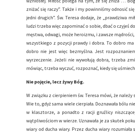
wzniosłej. Miłość polega na tym, że się zniża … Bóg
zniżać się raczy”. Także i my powinniśmy odnosić si
jedni drugich”. Św. Teresa dodaje, że „prawdziwa mi
ludzi trzeba więc zapominać o sobie, dbać o czyjeś 
męstwa, odwagi, może heroizmu, i zawsze mądrości, c
wszystkiego z pozycji prawdy i dobra. To dobro ma
dobro nie jest więc bezmyślna. Jest rozpoznaniem
wyrzeczenie. Jeżeli nie wywołują dobra, trzeba zm
mówiąc, trzeba wyczuć, rozpoznać, kiedy się uśmiechn
Nie pojęcie, lecz żywy Bóg.
W związku z cierpieniem św. Teresa mówi, że należy sk
Wie to, gdyż sama wiele cierpiała. Doznawała bólu n
w klasztorze, a ponadto z racji gruźlicy niszcząc
wątpliwościom w wierze. Uznawała je za skutek pokus 
wiary od ducha wiary. Przez ducha wiary rozumiała 