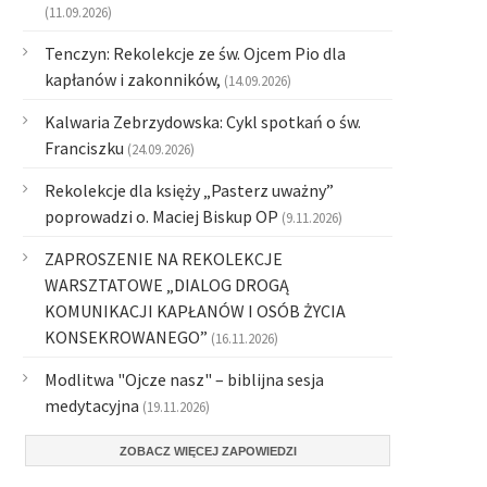
(11.09.2026)
Tenczyn: Rekolekcje ze św. Ojcem Pio dla
kapłanów i zakonników,
(14.09.2026)
Kalwaria Zebrzydowska: Cykl spotkań o św.
Franciszku
(24.09.2026)
Rekolekcje dla księży „Pasterz uważny”
poprowadzi o. Maciej Biskup OP
(9.11.2026)
ZAPROSZENIE NA REKOLEKCJE
WARSZTATOWE „DIALOG DROGĄ
KOMUNIKACJI KAPŁANÓW I OSÓB ŻYCIA
KONSEKROWANEGO”
(16.11.2026)
Modlitwa "Ojcze nasz" – biblijna sesja
medytacyjna
(19.11.2026)
ZOBACZ WIĘCEJ ZAPOWIEDZI