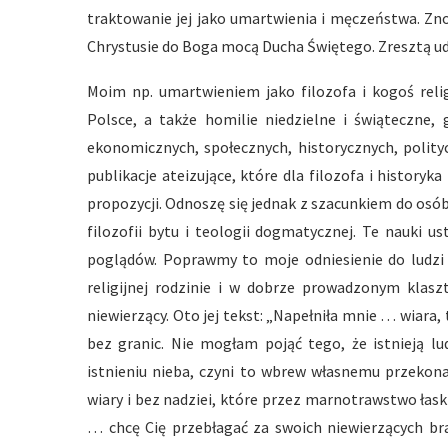
traktowanie jej jako umartwienia i męczeństwa. Zno
Chrystusie do Boga mocą Ducha Świętego. Zresztą ud
Moim np. umartwieniem jako filozofa i kogoś relig
Polsce, a także homilie niedzielne i świąteczne
ekonomicznych, społecznych, historycznych, polit
publikacje ateizujące, które dla filozofa i historyk
propozycji. Odnoszę się jednak z szacunkiem do osób, 
filozofii bytu i teologii dogmatycznej. Te nauki u
poglądów. Poprawmy to moje odniesienie do ludzi
religijnej rodzinie i w dobrze prowadzonym klaszt
niewierzący. Oto jej tekst: „Napełniła mnie … wiara,
bez granic. Nie mogłam pojąć tego, że istnieją lu
istnieniu nieba, czyni to wbrew własnemu przekona
wiary i bez nadziei, które przez marnotrawstwo łask u
… chcę Cię przebłagać za swoich niewierzących bra