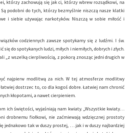
iei, którzy zachowują się jak ci, którzy wbrew rozsądkowi, na
. Są podobni do tych, którzy bezmyślnie niszczą nasze klatki
e i siebie używając narkotyków. Niszczą w sobie miłość i
owiązków codziennych zawsze spotykamy się z ludźmi. I św.
ć się do spotykanych ludzi, miłych i niemiłych, dobrych i złych.
li „z wszelką cierpliwością, z pokorą znosząc jedni drugich w
być najpierw modlitwą za nich. W tej atmosferze modlitwy
 łatwiej dostrzec to, co dla kogoś dobre. Łatwiej nam chronić
onych kłopotami, a nawet cierpieniem.
om ich świętości, wyjaśniają nam kwiaty. „Wszystkie kwiaty…
 woni drobnemu fiołkowi, nie zaćmiewają wdzięcznej prostoty
ę jednakowo tak w duszy prostej, … jak i w duszy najbardziej