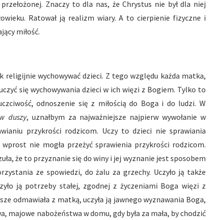
przełożonej. Znaczy to dla nas, że Chrystus nie był dla niej
ieku. Ratował ją realizm wiary. A to cierpienie fizyczne i
jący miłość.
k religijnie wychowywać dzieci. Z tego względu każda matka,
 uczyć się wychowywania dzieci w ich więzi z Bogiem. Tylko to
czciwość, odnoszenie się z miłością do Boga i do ludzi. W
ów duszy
, uznałbym za najważniejsze najpierw wywołanie w
awianiu przykrości rodzicom. Uczy to dzieci nie sprawiania
a wprost nie mogła przeżyć sprawienia przykrości rodzicom.
uła, że to przyznanie się do winy i jej wyznanie jest sposobem
rzystania ze spowiedzi, do żalu za grzechy. Uczyło ją także
yło ją potrzeby stałej, zgodnej z życzeniami Boga więzi z
awsze odmawiała z matką, uczyła ją jawnego wyznawania Boga,
wa, majowe nabożeństwa w domu, gdy była za mała, by chodzić