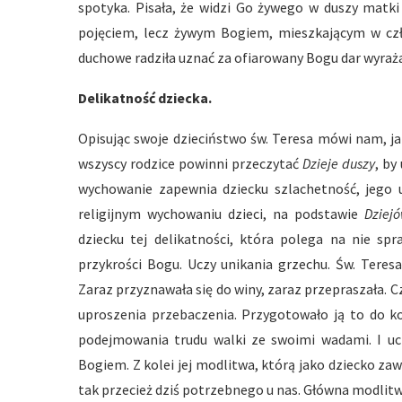
spotyka. Pisała, że widzi Go żywego w duszy matki 
pojęciem, lecz żywym Bogiem, mieszkającym w człow
duchowe radziła uznać za ofiarowany Bogu dar wyraża
Delikatność dziecka.
Opisując swoje dzieciństwo św. Teresa mówi nam, ja
wszyscy rodzice powinni przeczytać
Dzieje duszy
, by
wychowanie zapewnia dziecku szlachetność, jego u
religijnym wychowaniu dzieci, na podstawie
Dziej
dziecku tej delikatności, która polega na nie spr
przykrości Bogu. Uczy unikania grzechu. Św. Teres
Zaraz przyznawała się do winy, zaraz przepraszała. Cz
uproszenia przebaczenia. Przygotowało ją to do ko
podejmowania trudu walki ze swoimi wadami. I ucz
Bogiem. Z kolei jej modlitwa, którą jako dziecko z
tak przecież dziś potrzebnego u nas. Główna modlit