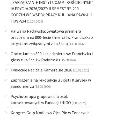
„ZARZĄDZANIE INSTYTUCJAMI KOŚCIELNYMI”
IV EDYCJA 2026/2027: II SEMESTRY, 200
GODZIN WE WSPÓŁPRACY KUL JANA PAWŁA II
i KWPZM
(15.06.2026)
Kalwaria Pacławska: Światowa premiera
oratorium na 800-lecie śmierci św. Franciszka z
artystami związanymi z La Scalą
(13.08.2026)
Oratorium na 800-lecie śmierci św. Franciszka i
głosy z La Scali w Radomsku
(15.08.2026)
Tynieckie Recitale Kameralne 2026
(16.08.2026)
Zaproszenie na rekolekcje u Sióstr Klarysek w
Sandomierzu
(18.08.2026)
Psychoterapia grupowa dla osób
konsekrowanych w Fundacji INIGO
(1.09.2026)
Kongres Grup Modlitwy Ojca Pio w Tenczynie