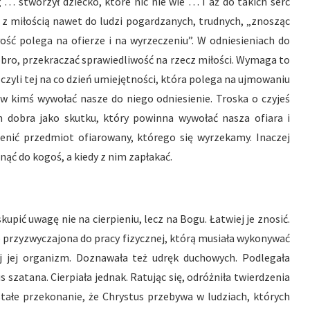
 … stworzył dziecko, które nic nie wie … I aż do takich serc
ę z miłością nawet do ludzi pogardzanych, trudnych, „znosząc
łość polega na ofierze i na wyrzeczeniu”. W odniesieniach do
dobro, przekraczać sprawiedliwość na rzecz miłości. Wymaga to
zyli tej na co dzień umiejętności, która polega na ujmowaniu
 w kimś wywołać nasze do niego odniesienie. Troska o czyjeś
 dobra jako skutku, który powinna wywołać nasza ofiara i
ienić przedmiot ofiarowany, którego się wyrzekamy. Inaczej
ąć do kogoś, a kiedy z nim zapłakać.
upić uwagę nie na cierpieniu, lecz na Bogu. Łatwiej je znosić.
ie przyzwyczajona do pracy fizycznej, którą musiała wykonywać
ej jej organizm. Doznawała też udręk duchowych. Podlegała
szatana. Cierpiała jednak. Ratując się, odróżniła twierdzenia
stałe przekonanie, że Chrystus przebywa w ludziach, których