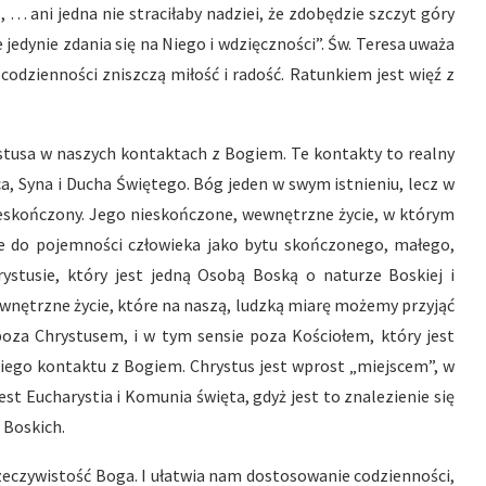
, … ani jedna nie straciłaby nadziei, że zdobędzie szczyt góry
 jedynie zdania się na Niego i wdzięczności”. Św. Teresa uważa
 codzienności zniszczą miłość i radość. Ratunkiem jest więź z
rystusa w naszych kontaktach z Bogiem. Te kontakty to realny
a, Syna i Ducha Świętego. Bóg jeden w swym istnieniu, lecz w
nieskończony. Jego nieskończone, wewnętrzne życie, w którym
e do pojemności człowieka jako bytu skończonego, małego,
ystusie, który jest jedną Osobą Boską o naturze Boskiej i
ewnętrzne życie, które na naszą, ludzką miarę możemy przyjąć
 poza Chrystusem, i w tym sensie poza Kościołem, który jest
ego kontaktu z Bogiem. Chrystus jest wprost „miejscem”, w
t Eucharystia i Komunia święta, gdyż jest to znalezienie się
 Boskich.
zeczywistość Boga. I ułatwia nam dostosowanie codzienności,