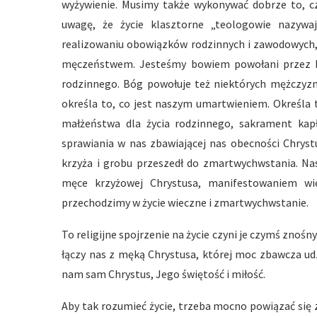
wyżywienie. Musimy także wykonywać dobrze to, c
uwagę, że życie klasztorne „teologowie nazywa
realizowaniu obowiązków rodzinnych i zawodowych, 
męczeństwem. Jesteśmy bowiem powołani przez Bo
rodzinnego. Bóg powołuje też niektórych mężczyzn
określa to, co jest naszym umartwieniem. Określa 
małżeństwa dla życia rodzinnego, sakrament kapł
sprawiania w nas zbawiającej nas obecności Chryst
krzyża i grobu przeszedł do zmartwychwstania. N
męce krzyżowej Chrystusa, manifestowaniem wi
przechodzimy w życie wieczne i zmartwychwstanie.
To religijne spojrzenie na życie czyni je czymś znoś
łączy nas z męką Chrystusa, której moc zbawcza udz
nam sam Chrystus, Jego świętość i miłość.
Aby tak rozumieć życie, trzeba mocno powiązać się z