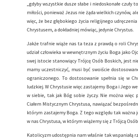
„gdyby wszystkie dusze słabe i niedoskonałe czuły to
miłości, ponieważ Jezus nie żąda wielkich czynów, ale
więc, że bez głębokiego życia religijnego udręczenia
Chrystusem, a dokładniej mówiąc, jedynie Chrystus.
Jakże trafnie wiąże nas ta teza z prawdą o roli Ch
udział człowieka w wewnętrznym życiu Boga jako Ojc
swej istocie stanowiący Trójcę Osób Boskich, jest 
mamy uczestniczyć, musi być swoiście dostosowan
ograniczonego. To dostosowanie spełnia się w Chr
ludzkiej. W Chrystusie więc zastajemy Boga i Jego w
w siebie, tak jak Bóg sobie życzy. Nie można więc
Ciałem Mistycznym Chrystusa, nawiązać bezpośredni
którym zastajemy Boga. Z tego względu tak ważna jes
w nas Chrystusa, w którym wiążemy się z Trójcą Osób
Katolicyzm udostępnia nam właśnie tak wspaniałą r