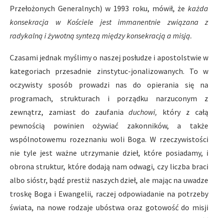
Przełożonych Generalnych) w 1993 roku, mówił, że
każda
konsekracja w Kościele jest immanentnie związana z
radykalną i żywotną syntezą między konsekracją a misją.
Czasami jednak myślimy o naszej posłudze i apostolstwie w
kategoriach przesadnie zinstytuc-jonalizowanych. To w
oczywisty sposób prowadzi nas do opierania się na
programach, strukturach i porządku narzuconym z
zewnątrz, zamiast do zaufania
duchowi,
który z całą
pewnością powinien ożywiać zakonników, a także
wspólnotowemu rozeznaniu woli Boga. W rzeczywistości
nie tyle jest ważne utrzymanie dzieł, które posiadamy, i
obrona struktur, które dodają nam odwagi, czy liczba braci
albo sióstr, bądź prestiż naszych dzieł, ale mając na uwadze
troskę Boga i Ewangelii, raczej odpowiadanie na potrzeby
świata, na nowe rodzaje ubóstwa oraz gotowość do misji