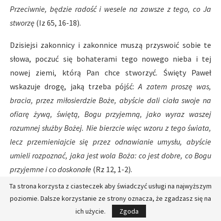
Przeciwnie, będzie radość i wesele na zawsze z tego, co Ja
stworzę
(Iz 65, 16-18).
Dzisiejsi zakonnicy i zakonnice muszą przyswoić sobie te
słowa, poczuć się bohaterami tego nowego nieba i tej
nowej ziemi, którą Pan chce stworzyć. Święty Paweł
wskazuje drogę, jaką trzeba pójść:
A zatem proszę was,
bracia, przez miłosierdzie Boże, abyście dali ciała swoje na
ofiarę żywą, świętą, Bogu przyjemną, jako wyraz waszej
rozumnej służby Bożej. Nie bierzcie więc wzoru z tego świata,
lecz przemieniajcie się przez odnawianie umysłu, abyście
umieli rozpoznać, jaka jest wola Boża: co jest dobre, co Bogu
przyjemne i co doskonałe
(Rz 12, 1-2).
Ta strona korzysta z ciasteczek aby świadczyć usługi na najwyższym
Chodzi zatem o przemienienie według wzoru zakonnego,
poziomie. Dalsze korzystanie ze strony oznacza, że zgadzasz się na
który zakłada bezwarunkowe oddanie się miłości, całkowitą
ich użycie.
Zgoda
ofiarę z siebie, poczucie, że jest się owładniętym Absolutem