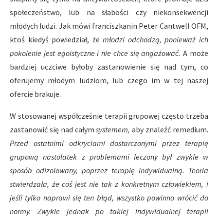
społeczeństwo, lub na słabości czy niekonsekwencji
młodych ludzi. Jak mówi franciszkanin Peter Cantwell OFM,
ktoś kiedyś powiedział, że
młodzi odchodzą, ponieważ ich
pokolenie jest egoistyczne i nie chce się angażować.
A może
bardziej uczciwe byłoby zastanowienie się nad tym, co
oferujemy młodym ludziom, lub czego im w tej naszej
ofercie brakuje.
W stosowanej współcześnie terapii grupowej często trzeba
zastanowić się nad całym
systemem,
aby znaleźć remedium.
Przed ostatnimi odkryciami dostarczonymi przez terapię
grupową nastolatek z problemami leczony był zwykle w
sposób odizolowany, poprzez terapię indywidualną. Teoria
stwier­dzała, że coś jest nie tak z konkretnym człowiekiem, i
jeśli tylko naprawi się ten błąd, wszystko powinno wrócić do
normy. Zwykle jednak po takiej indywidualnej terapii