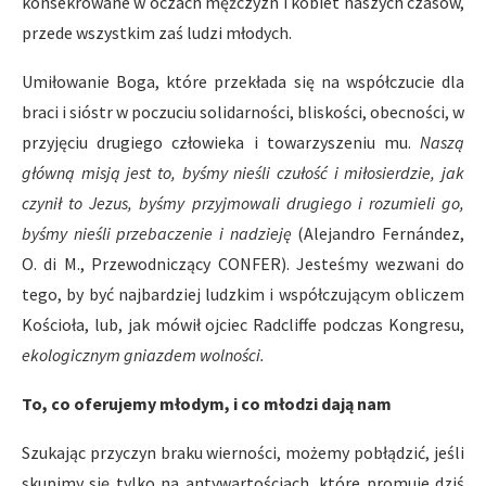
konsekrowane w oczach mężczyzn i kobiet naszych czasów,
przede wszystkim zaś ludzi młodych.
Umiłowanie Boga, które przekłada się na współczucie dla
braci i sióstr w poczuciu solidarności, bliskości, obecności, w
przyjęciu drugiego człowieka i towarzyszeniu mu.
Naszą
główną misją jest to, byśmy nieśli czułość i miłosierdzie, jak
czynił to Jezus, byśmy przyjmowali drugiego i rozumieli go,
byśmy nieśli przebaczenie i nadzieję
(Alejandro Fernández,
O. di M., Przewodniczący CONFER). Jesteśmy wezwani do
tego, by być najbardziej ludzkim i współczującym obliczem
Kościoła, lub, jak mówił ojciec Radcliffe podczas Kongresu,
ekologicznym gniazdem wolności.
To, co oferujemy młodym, i co młodzi dają nam
Szukając przyczyn braku wierności, możemy pobłądzić, jeśli
skupimy się tylko na antywartościach, które promuje dziś