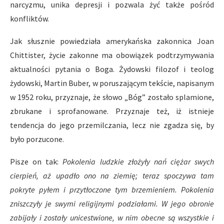
narcyzmu, unika depresji i pozwala żyć także pośród
konfliktów.
Jak słusznie powiedziała amerykańska zakonni­ca Joan
Chittister, życie zakonne ma obowiązek podtrzymywania
aktualności pytania o Boga. Żydowski filozof i teolog
żydowski, Martin Buber, w poruszającym tekście, napisanym
w 1952 roku, przyznaje, że słowo „Bóg” zostało splamione,
zbrukane i sprofanowane. Przyznaje też, iż istnieje
tendencja do jego przemilczania, lecz nie zgadza się, by
było porzucone.
Pisze on tak:
Pokolenia ludzkie złożyły nań ciężar swych
cierpień, aż upadło ono na ziemię; teraz spoczywa tam
pokryte pyłem i przytłoczone tym brzemieniem. Pokolenia
zniszczyły je swymi religijnymi podziałami. W jego obronie
zabijały i zostały unicestwione, w nim obecne są wszystkie i