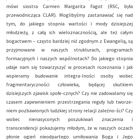
mówi siostra Carmen Margarita Fagot (RSC, była
przewodnicząca CLAR). Moglibyśmy zastanawiać się nad
tym, do jakiego stopnia wartości i mody dzisiejszej
młodzieży, z całą ich wieloznacznością, ale też całym
bogactwem – często bardziej niż zgodnym z Ewangelią, są
przyjmowane w naszych strukturach, programach
formacyjnych i naszych wspólnotach? Do jakiego stopnia
udaje nam się towarzyszyć w procesach rozeznania i jak
wspieramy budowanie integra-lności osoby wobec
fragmentaryczności człowieka, będącej skutkiem
dzisiejszych zjawisk społe-cznych? Czy nie zadowalamy się
czasem zapewnieniem przestrzegania reguły lub tworze-
niem pozbawionych ludzkiej strony relacji zależno-ści? Czy
wobec nienasyconych poszukiwań znaczenia i
transcendencji pokazujemy młodym, że w naszych oczach
płonie ogień nieodpartego umiłowania Boga i Jego