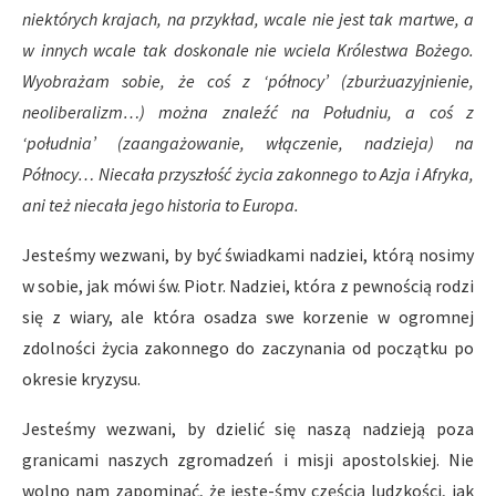
niektórych krajach, na przykład, wcale nie jest tak martwe, a
w innych wcale tak doskonale nie wciela Królestwa Bożego.
Wyobrażam sobie, że coś z ‘północy’ (zburżuazyjnienie,
neoliberalizm…) można znaleźć na Południu, a coś z
‘południa’ (zaangażowanie, włączenie, nadzieja) na
Północy… Niecała przyszłość życia zakonnego to Azja i Afryka,
ani też niecała jego historia to Europa.
Jesteśmy wezwani, by być świadkami nadziei, którą nosimy
w sobie, jak mówi św. Piotr. Nadziei, która z pewnością rodzi
się z wiary, ale która osadza swe korzenie w ogromnej
zdolności życia zakonnego do zaczynania od początku po
okresie kryzysu.
Jesteśmy wezwani, by dzielić się naszą nadzieją poza
granicami naszych zgromadzeń i misji apostolskiej. Nie
wolno nam zapominać, że jeste-śmy częścią ludzkości, jak