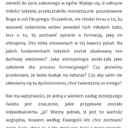
odnieść do życia zakonnego w ogóle: Wydaje się, iż odkrycie
miłości ludzkiej przekształciło monastyczne poszukiwanie
Boga w coś fikcyjnego. Oczywiście, nie chodzi teraz o to, by
wysuwać oskarżenia wobec powołań tych młodych ludzi,
lecz o to, by postawić pytanie o formację, jaką im
oferujemy. Oto kilka stosownych w tej kwestii pytań: Na
jakich fundamentach ludzkich został zbudowany ten
duchowy wieżowiec? Jaka antropologia posłu-żyła jako
założenie dla procesu formacyjnego? Czy jesteśmy
przekonani, że łaska buduje na naturze? Czy aby sami nie
skłaniamy się ku dychotomiom, choć twierdzimy co innego?
Nie ma wątpliwości, że jedną z wielkich zasług dzisiejszego
świata jest znaczenie, jakie przypisane zostało
indywidualnemu „ja”. Wiemy jednak, iż jest to wartość
względna, bowiem według Ewangelii
kto chce zachować
swoje życie, straci je; a kto straci swe życie z mego powodu,