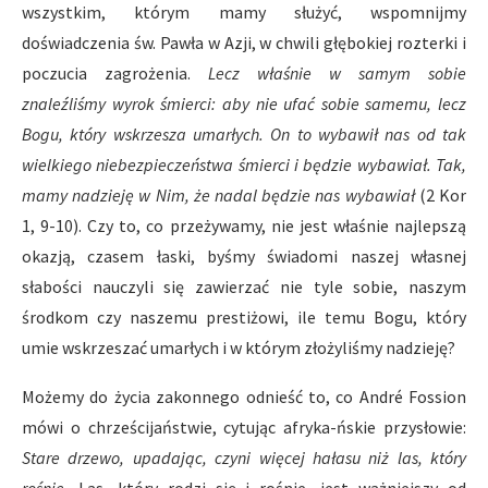
wszystkim, którym mamy służyć, wspomnijmy
doświadczenia św. Pawła w Azji, w chwili głębokiej rozterki i
poczucia zagrożenia.
Lecz właśnie w samym sobie
znaleźliśmy wyrok śmierci: aby nie ufać sobie samemu, lecz
Bogu, który wskrzesza umarłych. On to wybawił nas od tak
wielkiego niebezpieczeństwa śmierci i będzie wybawiał. Tak,
mamy nadzieję w Nim, że nadal będzie nas wybawiał
(2 Kor
1, 9-10). Czy to, co przeżywamy, nie jest właśnie najlepszą
okazją, czasem łaski, byśmy świadomi naszej własnej
słabości nauczyli się zawierzać nie tyle sobie, naszym
środkom czy naszemu prestiżowi, ile temu Bogu, który
umie wskrzeszać umarłych i w którym złożyliśmy nadzieję?
Możemy do życia zakonnego odnieść to, co André Fossion
mówi o chrześcijaństwie, cytując afryka-ńskie przysłowie:
Stare drzewo, upadając, czyni więcej hałasu niż las, który