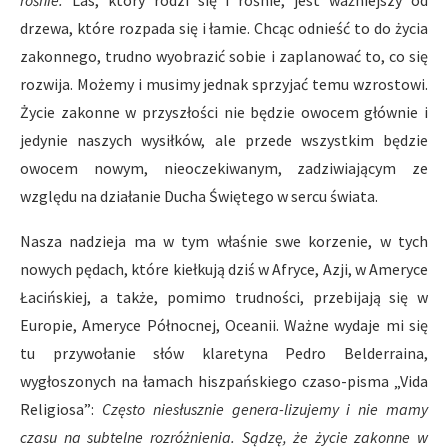
rośnie.
Las, który rodzi się i rośnie, jest ważniejszy od
drzewa, które rozpada się i łamie. Chcąc odnieść to do życia
zakonnego, trudno wyobrazić sobie i zaplanować to, co się
rozwija. Możemy i musimy jednak sprzyjać temu wzrostowi.
Życie zakonne w przyszłości nie będzie owocem głównie i
jedynie naszych wysiłków, ale przede wszystkim będzie
owocem nowym, nieoczekiwanym, zadziwiającym ze
względu na działanie Ducha Świętego w sercu świata.
Nasza nadzieja ma w tym właśnie swe korzenie, w tych
nowych pędach, które kiełkują dziś w Afryce, Azji, w Ameryce
Łacińskiej, a także, pomimo trudności, przebijają się w
Europie, Ameryce Północnej, Oceanii. Ważne wydaje mi się
tu przywołanie słów klaretyna Pedro Belderraina,
wygłoszonych na łamach hiszpańskiego czaso-pisma „Vida
Religiosa”:
Często niesłusznie genera-lizujemy i nie mamy
czasu na subtelne rozróżnienia. Sądzę, że życie zakonne w