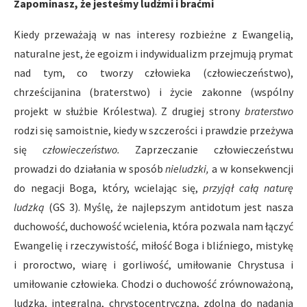
Zapominasz, że jesteśmy ludźmi i braćmi
Kiedy przeważają w nas interesy rozbieżne z Ewangelią,
naturalne jest, że egoizm i indywidualizm przejmują prymat
nad tym, co tworzy człowieka (człowieczeństwo),
chrześcijanina (braterstwo) i życie zakonne (wspólny
projekt w służbie Królestwa). Z drugiej strony
braterstwo
rodzi się samoistnie, kiedy w szczerości i prawdzie przeżywa
się
człowieczeństwo.
Zaprzeczanie człowieczeństwu
prowadzi do działania w sposób
nieludzki,
a w konsekwencji
do negacji Boga, który, wcielając się,
przyjął całą naturę
ludzką
(GS 3). Myślę, że najlepszym antidotum jest nasza
duchowość, duchowość wcielenia, która pozwala nam łączyć
Ewangelię i rzeczywistość, miłość Boga i bliźniego, mistykę
i proroctwo, wiarę i gorliwość, umiłowanie Chrystusa i
umiłowanie człowieka. Chodzi o duchowość zrównoważoną,
ludzką, integralną, chrystocentryczną, zdolną do nadania