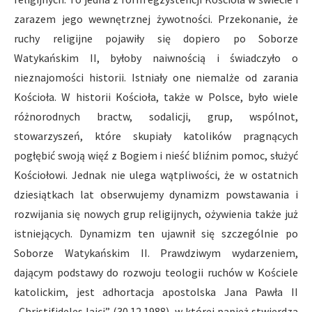
zarazem jego wewnętrznej żywotności. Przekonanie, że
ruchy religijne pojawiły się dopiero po Soborze
Watykańskim II, byłoby naiwnością i świadczyło o
nieznajomości historii. Istniały one niemalże od zarania
Kościoła. W historii Kościoła, także w Polsce, było wiele
różnorodnych bractw, sodalicji, grup, wspólnot,
stowarzyszeń, które skupiały katolików pragnących
pogłębić swoją więź z Bogiem i nieść bliźnim pomoc, służyć
Kościołowi. Jednak nie ulega wątpliwości, że w ostatnich
dziesiątkach lat obserwujemy dynamizm powstawania i
rozwijania się nowych grup religijnych, ożywienia także już
istniejących. Dynamizm ten ujawnił się szczególnie po
Soborze Watykańskim II. Prawdziwym wydarzeniem,
dającym podstawy do rozwoju teologii ruchów w Kościele
katolickim, jest adhortacja apostolska Jana Pawła II
„Christifideles laici” (30.12.1988), w której papież stwierdza