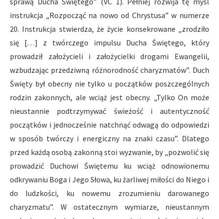
sprawą Ducha Świętego” (VC 1). Pełniej rozwija tę myśl
instrukcja „Rozpocząć na nowo od Chrystusa” w numerze
20. Instrukcja stwierdza, że życie konsekrowane „zrodziło
się […] z twórczego impulsu Ducha Świętego, który
prowadził założycieli i założycielki drogami Ewangelii,
wzbudzając przedziwną różnorodność charyzmatów”. Duch
Święty był obecny nie tylko u początków poszczególnych
rodzin zakonnych, ale wciąż jest obecny. „Tylko On może
nieustannie podtrzymywać świeżość i autentyczność
początków i jednocześnie natchnąć odwagą do odpowiedzi
w sposób twórczy i energiczny na znaki czasu”. Dlatego
przed każdą osobą zakonną stoi wyzwanie, by „pozwolić się
prowadzić Duchowi Świętemu ku wciąż odnowionemu
odkrywaniu Boga i Jego Słowa, ku żarliwej miłości do Niego i
do ludzkości, ku nowemu zrozumieniu darowanego
charyzmatu”. W ostatecznym wymiarze, nieustannym