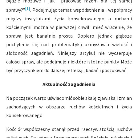
będzie możliwe i jak pracować razem dla tej samej
[1]
sprawy?”
. Podejmując temat współistnienia i współpracy
między instytutami życia konsekrowanego a ruchami
kościelnymi można w pierwszej chwili mieć wrażenie, że
sprawa jest banalnie prosta. Dopiero jednak głębsze
pochylenie się nad problematyką uzmysławia wielość i
złożoność zagadnień. Niniejszy artykuł nie wyczerpuje
całości spraw, ale podejmuje niektóre istotne punkty. Może
być przyczynkiem do dalszej refleksji, badań i poszukiwań.
Aktualność zagadnienia
Na początek warto uświadomić sobie skalę zjawiska i zmian
zachodzących w obszarze ruchów kościelnych i życia
konsekrowanego.
Kościół współczesny stanął przed rzeczywistością ruchów
religijnych. To jedna z form egzystencji Kościoła w świecie i