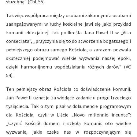
służebną” (ChL 55).
Tak więc współpraca między osobami zakonnymi a osobami
zaangażowanymi w ruchy kościelne jawi się jako przykład
komunii eklezjalnej. Jak podkreśla Jana Paweł II w „Vita
consecrata”, „przyczynia się to do stworzenia bogatszego i
pełniejszego obrazu samego Kościoła, a zarazem pozwala
skuteczniej podejmować wielkie wyzwania naszej epoki,
dzięki harmonijnemu współdziałaniu różnych darów” (VC
54).
Ten pełniejszy obraz Kościoła to doświadczenie komunii.
Jan Paweł II uznał je za wiodące zadanie u progu trzeciego
tysiąclecia. Tak o tym pisał w dokumencie programowym
dla Kościoła, czyli w Liście „Novo millennio ineunte”:
„Czynić Kościół domem i szkołą komunii: oto wielkie
wyzwanie, jakie czeka nas w rozpoczynającym się