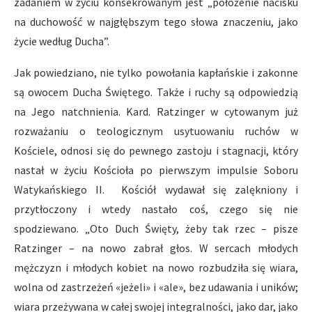
zadaniem w życiu konsekrowanym jest „położenie nacisku
na duchowość w najgłębszym tego słowa znaczeniu, jako
życie według Ducha”.
Jak powiedziano, nie tylko powołania kapłańskie i zakonne
są owocem Ducha Świętego. Także i ruchy są odpowiedzią
na Jego natchnienia. Kard. Ratzinger w cytowanym już
rozważaniu o teologicznym usytuowaniu ruchów w
Kościele, odnosi się do pewnego zastoju i stagnacji, który
nastał w życiu Kościoła po pierwszym impulsie Soboru
Watykańskiego II. Kościół wydawał się zalękniony i
przytłoczony i wtedy nastało coś, czego się nie
spodziewano. „Oto Duch Święty, żeby tak rzec – pisze
Ratzinger – na nowo zabrał głos. W sercach młodych
mężczyzn i młodych kobiet na nowo rozbudziła się wiara,
wolna od zastrzeżeń «jeżeli» i «ale», bez udawania i uników;
wiara przeżywana w całej swojej integralności, jako dar, jako