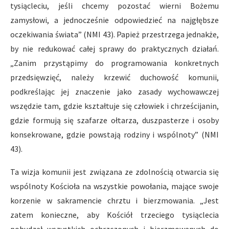
tysiącleciu, jeśli chcemy pozostać wierni Bożemu
zamysłowi, a jednocześnie odpowiedzieć na najgłębsze
oczekiwania świata” (NMI 43). Papież przestrzega jednakże,
by nie redukować całej sprawy do praktycznych działań.
„Zanim przystąpimy do programowania konkretnych
przedsięwzięć, należy krzewić duchowość komunii,
podkreślając jej znaczenie jako zasady wychowawczej
wszędzie tam, gdzie kształtuje się człowiek i chrześcijanin,
gdzie formują się szafarze ołtarza, duszpasterze i osoby
konsekrowane, gdzie powstają rodziny i wspólnoty” (NMI
43).
Ta wizja komunii jest związana ze zdolnością otwarcia się
wspólnoty Kościoła na wszystkie powołania, mające swoje
korzenie w sakramencie chrztu i bierzmowania. „Jest
zatem konieczne, aby Kościół trzeciego tysiąclecia
pobudzał wszystkich ochrzczonych i bierzmowanych do