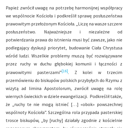
Papież zwrócił uwagę na potrzebę harmonijnej współpracy
we wspólnocie Kościoła i podkreślił sprawę posłuszeństwa
prawowitym przełożonym Kościoła. „Liczę na wasze szczere
posłuszeństwo. Najważniejsze i niezależne od
potwierdzania prawa do istnienia musi być zawsze, jako nie
podlegający dyskusji priorytet, budowanie Ciała Chrystusa
wśród ludzi. Wszelkie problemy muszą być rozwiązywane
przez ruchy w duchu głębokiej komunii i łączności z
[16]
prawowitymi pasterzami”
. Z kolei w trzecim
przemówieniu do biskupów polskich przybyłych do Rzymu z
wizytą ad limina Apostolorum, zwrócił uwagę na rolę
wiernych świeckich w dziele ewangelizacji. Podkreślił także,
że „ruchy te nie mogą istnieć […] «obok» powszechnej
wspólnoty Kościoła”. Szczególna rola przypada pasterskiej
trosce biskupów, „by [ruchy] działały zgodnie z kościelnie