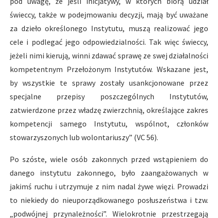
pod uwagę, że jeśli inicjatywy, w których biorą udział
świeccy, także w podejmowaniu decyzji, mają być uważane
za dzieło określonego Instytutu, muszą realizować jego
cele i podlegać jego odpowiedzialności. Tak więc świeccy,
jeżeli nimi kierują, winni zdawać sprawę ze swej działalności
kompetentnym Przełożonym Instytutów. Wskazane jest,
by wszystkie te sprawy zostały usankcjonowane przez
specjalne przepisy poszczególnych Instytutów,
zatwierdzone przez władzę zwierzchnią, określające zakres
kompetencji samego Instytutu, wspólnot, członków
stowarzyszonych lub wolontariuszy” (VC 56).
Po szóste, wiele osób zakonnych przed wstąpieniem do
danego instytutu zakonnego, było zaangażowanych w
jakimś ruchu i utrzymuje z nim nadal żywe więzi. Prowadzi
to niekiedy do nieuporządkowanego posłuszeństwa i tzw.
„podwójnej przynależności”. Wielokrotnie przestrzegają