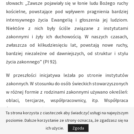
słowach: „Zawsze pojawiały się w łonie ludu Bożego ruchy
kościelne, powstające pod wpływem pragnienia bardziej
intensywnego życia Ewangelią i głoszenia jej ludziom.
Niektóre z nich były ściśle związane z instytutami
zakonnymi i żyły ich duchowością. W naszych czasach,
zwłaszcza od kilkudziesięciu lat, powstają nowe ruchy,
bardziej niezależne od dawniejszych, od struktur i stylu
życia zakonnego” (PI 92).
W przeszłości inicjatywa leżała po stronie instytutów
zakonnych. W stosunku do osób świeckich stowarzyszonych
w różnej formie z rodzinami zakonnymi używano określeń:
oblaci, tercjarze, współpracownicy, itp. Współpraca
świeckich polegała na pewnego rodzaju uczestnictwie w
Ta strona korzysta z ciasteczek aby świadczyć usługi na najwyższym
dobrach duchowych konkretnej rodziny zakonnej.
poziomie. Dalsze korzystanie ze strony oznacza, że zgadzasz się na
Przeważała forma duchowego ojcostwa zakonników w
ich użycie.
Zgoda
stosunku do osób świeckich. Ten model jest nadal