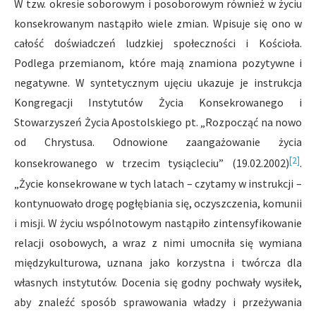
W tzw. okresie soborowym i posoborowym również w życiu
konsekrowanym nastąpiło wiele zmian. Wpisuje się ono w
całość doświadczeń ludzkiej społeczności i Kościoła.
Podlega przemianom, które mają znamiona pozytywne i
negatywne. W syntetycznym ujęciu ukazuje je instrukcja
Kongregacji Instytutów Życia Konsekrowanego i
Stowarzyszeń Życia Apostolskiego pt. „Rozpocząć na nowo
od Chrystusa. Odnowione zaangażowanie życia
[2]
konsekrowanego w trzecim tysiącleciu” (19.02.2002)
.
„Życie konsekrowane w tych latach – czytamy w instrukcji –
kontynuowało drogę pogłębiania się, oczyszczenia, komunii
i misji. W życiu wspólnotowym nastąpiło zintensyfikowanie
relacji osobowych, a wraz z nimi umocniła się wymiana
międzykulturowa, uznana jako korzystna i twórcza dla
własnych instytutów. Docenia się godny pochwały wysiłek,
aby znaleźć sposób sprawowania władzy i przeżywania