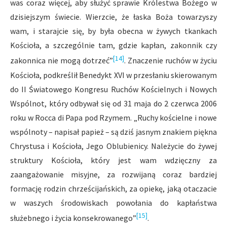
was coraz więcej, aby służyć sprawie Królestwa Bożego w
dzisiejszym świecie. Wierzcie, że łaska Boża towarzyszy
wam, i starajcie się, by była obecna w żywych tkankach
Kościoła, a szczególnie tam, gdzie kapłan, zakonnik czy
[14]
zakonnica nie mogą dotrzeć”
. Znaczenie ruchów w życiu
Kościoła, podkreślił Benedykt XVI w przesłaniu skierowanym
do II Światowego Kongresu Ruchów Kościelnych i Nowych
Wspólnot, który odbywał się od 31 maja do 2 czerwca 2006
roku w Rocca di Papa pod Rzymem. „Ruchy kościelne i nowe
wspólnoty – napisał papież – są dziś jasnym znakiem piękna
Chrystusa i Kościoła, Jego Oblubienicy. Należycie do żywej
struktury Kościoła, który jest wam wdzięczny za
zaangażowanie misyjne, za rozwijaną coraz bardziej
formację rodzin chrześcijańskich, za opiekę, jaką otaczacie
w waszych środowiskach powołania do kapłaństwa
[15]
służebnego i życia konsekrowanego”
.