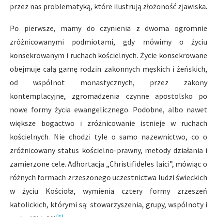
przez nas problematyką, które ilustrują złożoność zjawiska.
Po pierwsze, mamy do czynienia z dwoma ogromnie
zróżnicowanymi podmiotami, gdy mówimy o życiu
konsekrowanym i ruchach kościelnych. Życie konsekrowane
obejmuje całą gamę rodzin zakonnych męskich i żeńskich,
od wspólnot monastycznych, przez zakony
kontemplacyjne, zgromadzenia czynne apostolsko po
nowe formy życia ewangelicznego. Podobne, albo nawet
większe bogactwo i zróżnicowanie istnieje w ruchach
kościelnych. Nie chodzi tyle o samo nazewnictwo, co o
zróżnicowany status kościelno-prawny, metody działania i
zamierzone cele. Adhortacja „Christifideles laici”, mówiąc o
różnych formach zrzeszonego uczestnictwa ludzi świeckich
w życiu Kościoła, wymienia cztery formy zrzeszeń
katolickich, którymi są: stowarzyszenia, grupy, wspólnoty i
[5]