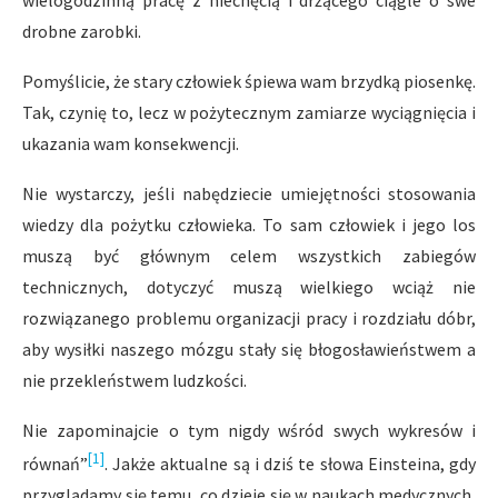
wielogodzinną pracę z niechęcią i drżącego ciągle o swe
drobne zarobki.
Pomyślicie, że stary człowiek śpiewa wam brzydką piosenkę.
Tak, czynię to, lecz w pożytecznym zamiarze wyciągnięcia i
ukazania wam konsekwencji.
Nie wystarczy, jeśli nabędziecie umiejętności stosowania
wiedzy dla pożytku człowieka. To sam człowiek i jego los
muszą być głównym celem wszystkich zabiegów
technicznych, dotyczyć muszą wielkiego wciąż nie
rozwiązanego problemu organizacji pracy i rozdziału dóbr,
aby wysiłki naszego mózgu stały się błogosławieństwem a
nie przekleństwem ludzkości.
Nie zapominajcie o tym nigdy wśród swych wykresów i
[1]
równań”
. Jakże aktualne są i dziś te słowa Einsteina, gdy
przyglądamy się temu, co dzieje się w naukach medycznych,