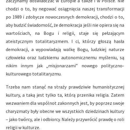
zaczynamy doświadczać w Europie a także i w Polsce. Nie
chodzi o to, by negować osiągnięcia naszej transformacji
po 1989 i zdobycze nowoczesnych demokracji, chodzi o to,
aby budzić świadomość, że demokracja jeśli nie opiera się na
wartościach, na Bogu i religii, staje się pełzającym
ateistycznym totalitaryzmem. I ci, którzy głoszą hasła
demokracji, a wypowiadają walkę Bogu, ludzkiej naturze
człowieka oraz ludzkiemu autonomicznemu myśleniu, są
nikim innym jak „misjonarzami” nowego polityczno-
kulturowego totalitaryzmu.
Trzeba nam stanąć na straży prawdziwie humanistycznej
kultury, a taką jest tylko ta, którą przenika religia. Zatem
wezwaniem dla wspólnot zakonnych jest, by poprzez swoje
charyzmaty były obecne we wszystkich dziedzinach kultury
– jako twórcy, ale i odbiorcy. Należy przywrócić prawdę o roli
religii w kulturze.