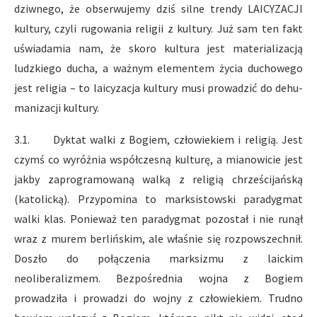
dziwnego, że obserwujemy dziś silne trendy LAICYZACJI
kultury, czyli rugowania religii z kultury. Już sam ten fakt
uświadamia nam, że skoro kultura jest materializacją
ludzkiego ducha, a ważnym elementem życia duchowego
jest religia – to laicyzacja kultury musi prowadzić do dehu­
manizacji kultury.
3.1. Dyktat walki z Bogiem, człowiekiem i religią. Jest
czymś co wyróżnia współczesną kulturę, a mianowicie jest
jakby zaprogramowaną walką z religią chrześcijańską
(katolicką). Przypomina to marksistowski paradygmat
walki klas. Ponieważ ten paradygmat pozostał i nie runął
wraz z murem berlińskim, ale właśnie się rozpowszechnił.
Doszło do połączenia marksizmu z laickim
neoliberalizmem. Bezpośrednia wojna z Bogiem
prowadziła i prowadzi do wojny z człowiekiem. Trudno