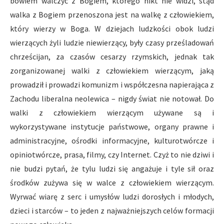
bowiem walczyć z Bogiem, którego nikt nie widzi, stąd
walka z Bogiem przenoszona jest na walkę z człowiekiem,
który wierzy w Boga. W dziejach ludzkości obok ludzi
wierzących żyli ludzie niewierzący, były czasy prześladowań
chrześcijan, za czasów cesarzy rzymskich, jednak tak
zorganizowanej walki z człowiekiem wierzącym, jaką
prowadził i prowadzi komunizm i współczesna napierająca z
Zachodu liberalna neolewica – nigdy świat nie notował. Do
walki z człowiekiem wierzącym używane są i
wykorzystywane instytucje państwowe, organy prawne i
administracyjne, ośrodki informacyjne, kulturotwórcze i
opiniotwórcze, prasa, filmy, czy Internet. Czyż to nie dziwi i
nie budzi pytań, że tylu ludzi się angażuje i tyle sił oraz
środków zużywa się w walce z człowiekiem wierzącym.
Wyrwać wiarę z serc i umysłów ludzi dorosłych i młodych,
dzieci i starców – to jeden z najważniejszych celów formacji