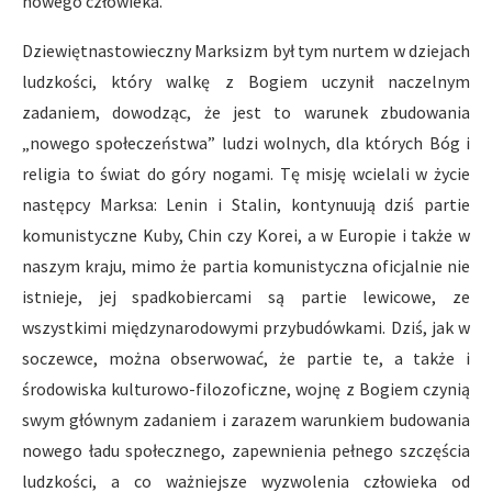
nowego człowieka.
Dziewiętnastowieczny Marksizm był tym nurtem w dziejach
ludzkości, który walkę z Bogiem uczynił naczelnym
zadaniem, dowodząc, że jest to warunek zbudowania
„nowego społeczeństwa” ludzi wolnych, dla których Bóg i
religia to świat do góry nogami. Tę misję wcielali w życie
następcy Marksa: Lenin i Stalin, kontynuują dziś partie
komunistyczne Kuby, Chin czy Korei, a w Europie i także w
naszym kraju, mimo że partia komunistyczna oficjalnie nie
istnieje, jej spadkobiercami są partie lewicowe, ze
wszystkimi międzynarodowymi przybudówkami. Dziś, jak w
soczewce, można obserwować, że partie te, a także i
środowiska kulturowo-filozoficzne, wojnę z Bogiem czynią
swym głównym zadaniem i zarazem warun­kiem budowania
nowego ładu społecznego, zapewnienia pełnego szczęścia
ludzkości, a co ważniejsze wyzwolenia człowieka od