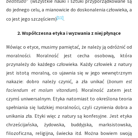
beatitudo
” (wszystkie nauki i sztuki przyporządkowane są
do jednego celu, a mianowicie do doskonalenia człowieka, a
[11]
co jest jego szczęściem)
.
2. Współczesna etyka i wyzwania z niej płynące
Mówiąc o etyce, musimy pamiętać, że należy ją odróżnić od
moralności. Moralność jest cecha osobową, która
przynależy do każdego człowieka. Każdy człowiek z natury
jest istotą moralną, co ujawnia się w jego wewnętrznym
nakazie: dobro należy czynić, a zła unikać (
bonum est
faciendum et malum vitandum
). Moralność zatem jest
czymś uniwersalnym. Etyka na­tomiast to określona teoria
spełniania się ludzkiej moralności, czyli czynienia dobra a
unikania zła. Etyki więc z natury są konfesyjne. Jest etyka
chrześcijańska, żydowska, buddyjska, marksistowska,
filozoficzna, religijna, świecka itd. Można bowiem swoją