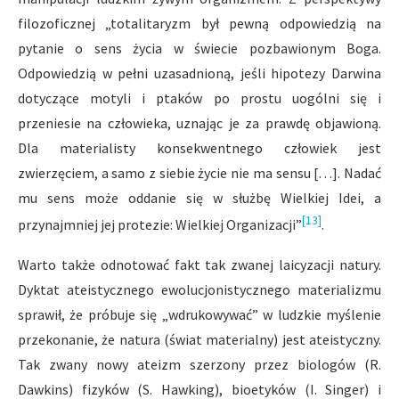
filozoficznej „totalitaryzm był pewną odpowiedzią na
pytanie o sens życia w świecie pozbawionym Boga.
Odpowiedzią w pełni uzasadnioną, jeśli hipotezy Darwina
dotyczące mo­tyli i ptaków po prostu uogólni się i
przeniesie na człowieka, uznając je za prawdę objawioną.
Dla materialisty konsekwentnego człowiek jest
zwierzęciem, a samo z siebie życie nie ma sensu […]. Nadać
mu sens może oddanie się w służbę Wielkiej Idei, a
[13]
przynajmniej jej protezie: Wielkiej Organizacji”
.
Warto także odnotować fakt tak zwanej laicyzacji natury.
Dyktat ateistycznego ewolucjonistycznego materializmu
sprawił, że próbuje się „wdrukowywać” w ludzkie myślenie
przekonanie, że natura (świat materialny) jest ateistyczny.
Tak zwany nowy ateizm szerzony przez biologów (R.
Dawkins) fizyków (S. Hawking), bioetyków (I. Singer) i