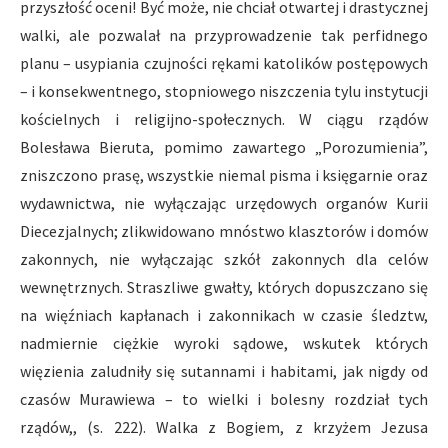
przyszłość oceni! Być może, nie chciał otwartej i drastycznej
walki, ale pozwalał na przyprowadzenie tak perfidnego
planu – usypiania czujności rękami katolików postępowych
– i konsekwentnego, stopniowego niszczenia tylu instytucji
kościelnych i religijno-społecznych. W ciągu rządów
Bolesława Bieruta, pomimo zawartego „Porozumienia”,
zniszczono prasę, wszystkie niemal pisma i księgarnie oraz
wydawnictwa, nie wyłączając urzędowych organów Kurii
Diecezjalnych; zlikwidowano mnóstwo klasztorów i domów
zakonnych, nie wyłączając szkół zakonnych dla celów
wewnętrznych. Straszliwe gwałty, których dopuszczano się
na więźniach kapłanach i zakonnikach w czasie śledztw,
nadmiernie ciężkie wyroki sądowe, wskutek których
więzienia zaludniły się sutannami i habitami, jak nigdy od
czasów Murawiewa – to wielki i bolesny rozdział tych
rządów,, (s. 222). Walka z Bogiem, z krzyżem Jezusa