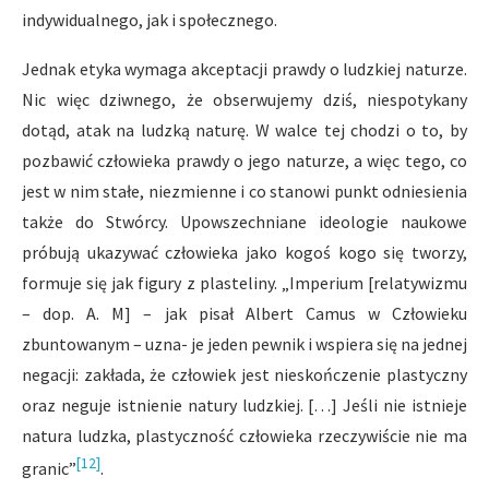
indywidualnego, jak i społecznego.
Jednak etyka wymaga akceptacji prawdy o ludzkiej naturze.
Nic więc dziwnego, że obserwujemy dziś, niespotykany
dotąd, atak na ludzką naturę. W walce tej chodzi o to, by
pozbawić człowieka prawdy o jego naturze, a więc tego, co
jest w nim stałe, niezmienne i co stanowi punkt odniesienia
także do Stwórcy. Upowszechniane ideologie naukowe
próbują ukazywać człowieka jako kogoś kogo się tworzy,
formuje się jak figury z plasteliny. „Imperium [relatywizmu
– dop. A. M] – jak pisał Albert Camus w Człowieku
zbuntowanym – uzna- je jeden pewnik i wspiera się na jednej
negacji: zakłada, że człowiek jest nieskończenie plastyczny
oraz neguje istnienie natury ludzkiej. […] Jeśli nie istnieje
natura ludzka, plastyczność człowieka rzeczywiście nie ma
[12]
granic”
.