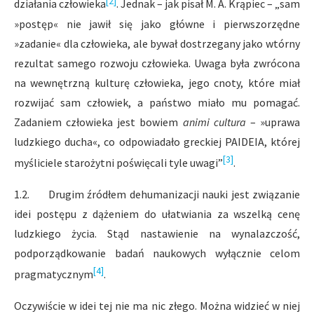
[2]
działania człowieka
. Jednak – jak pisał M. A. Krąpiec – „sam
»postęp« nie jawił się jako główne i pierwszorzędne
»zadanie« dla człowieka, ale bywał dostrzegany jako wtórny
rezultat samego rozwoju człowieka. Uwaga była zwrócona
na wewnętrzną kulturę człowieka, jego cnoty, które miał
rozwijać sam człowiek, a państwo miało mu pomagać.
Zadaniem człowieka jest bowiem
animi cultura
– »uprawa
ludzkiego ducha«, co odpowiadało greckiej PAIDEIA, której
[3]
myśliciele starożytni poświęcali tyle uwagi”
.
1.2. Drugim źródłem dehumanizacji nauki jest związanie
idei postępu z dążeniem do ułatwiania za wszelką cenę
ludzkiego życia. Stąd nastawienie na wynalazczość,
podporządkowanie badań naukowych wyłącznie celom
[4]
pragmatycznym
.
Oczywiście w idei tej nie ma nic złego. Można widzieć w niej