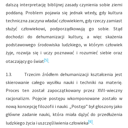
dalszą interpretację biblijnej zasady czynienia sobie ziemi
poddaną. Problem pojawia się jednak wtedy, gdy kultura
techniczna zaczyna władać człowiekiem, gdy rzeczy zamiast
służyć człowiekowi, podporządkowują go sobie. Stąd
dochodzi do dehumanizacji kultury, a więc skażenia
podstawowego środowiska ludzkiego, w którym człowiek
żyje, rozwija się i uczy poznawać i rozumieć siebie oraz
[5]
otaczający go świat
.
1.3. Trzecim źródłem dehumanizacji kształcenia jest
skierowanie całego wysiłku nauki i techniki na materię.
Proces ten został zapoczątkowany przez XVII-wieczny
racjonalizm. Pojęcie postępu wkomponowane zostało w
nową koncepcję filozofii i nauki. „Postęp” był głoszony jako
główne zadanie nauki, która miała dążyć do przedłużenia
[6]
ludzkiego życia i uszczęśliwienia człowieka
.