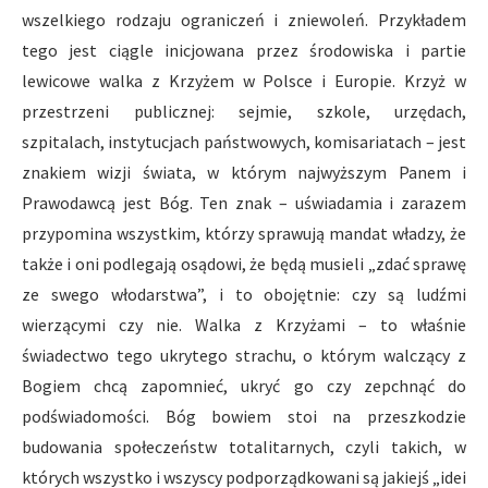
wszelkiego rodzaju ograniczeń i zniewoleń. Przykładem
tego jest ciągle inicjowana przez środowiska i partie
lewicowe walka z Krzyżem w Polsce i Europie. Krzyż w
przestrzeni publicznej: sejmie, szkole, urzędach,
szpitalach, instytucjach państwowych, komisariatach – jest
znakiem wizji świata, w którym najwyższym Panem i
Prawodawcą jest Bóg. Ten znak – uświadamia i zarazem
przypomina wszystkim, którzy sprawują mandat władzy, że
także i oni podlegają osądowi, że będą musieli „zdać sprawę
ze swego włodarstwa”, i to obojętnie: czy są ludźmi
wierzącymi czy nie. Walka z Krzyżami – to właśnie
świadectwo tego ukrytego strachu, o którym walczący z
Bogiem chcą zapomnieć, ukryć go czy zepchnąć do
podświadomości. Bóg bowiem stoi na przeszkodzie
budowania społeczeństw totalitarnych, czyli takich, w
których wszystko i wszyscy podporządkowani są jakiejś „idei