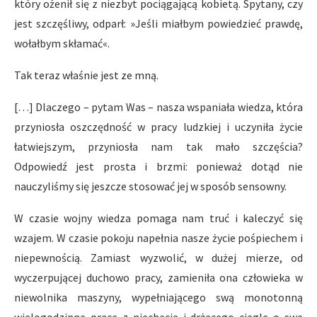
który ożenił się z niezbyt pociągającą kobietą. Spytany, czy
jest szczęśliwy, odparł: »Jeśli miałbym powiedzieć prawdę,
wołałbym skłamać«.
Tak teraz właśnie jest ze mną.
[…] Dlaczego – pytam Was – nasza wspaniała wiedza, która
przyniosła oszczędność w pracy ludzkiej i uczyniła życie
łatwiejszym, przyniosła nam tak mało szczęścia?
Odpowiedź jest prosta i brzmi: ponieważ dotąd nie
nauczyliśmy się jeszcze stosować jej w sposób sensowny.
W czasie wojny wiedza pomaga nam truć i kaleczyć się
wzajem. W czasie pokoju napełnia nasze życie pośpiechem i
niepewnością. Zamiast wyzwolić, w dużej mierze, od
wyczerpującej duchowo pracy, zamieniła ona człowieka w
niewolnika maszyny, wypełniającego swą monotonną