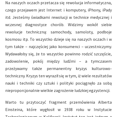
Na naszych oczach przetacza się rewolucja informatyczna,
czego przejawem jest Internet i komputery, iPhony, iPady
itd. Jesteśmy świadkami rewolucji w technice medycznej i
wczesnej diagnostyce chorób. Widzimy wokół siebie
rewolucje techniczną: samochody, samoloty, podboje
kosmosu itp. To wszystko dzieje się na naszych oczach i w
tym także – najczęściej jako konsumenci – uczestniczymy.
Wydawałoby się, że to wszystko powinno rodzić szczęście,
zadowolenie, pokój między ludźmi – a tymczasem
przeżywamy także permanentny kryzys kulturowo-
techniczny. Kryzys ten wyraził się w tym, iż wiele rezultatów
nauki i techniki czy sztuki i polityki pociągnęło za sobą
nieproporcjonalnie wielkie zagrożenie ludzkiej egzystencji.
Warto tu przytoczyć fragment przemówienia Alberta
Einsteina, które wygłosił w 1938 roku w Instytucie
Technologicznym w Kalifornii. Instytut ten jest jednym z