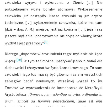
człowieka wyrywa i wykorzenia z Ziemi. […] Nie
potrzebujemy wcale bomby atomowej. Wykorzenienie
człowieka już nastąpiło. Nasze stosunki są już czysto
techniczne. […] wykorzenienie człowieka, które ma tam
[dziś – dop. A. M.] miejsce, jest już końcem […], jeżeli raz
jeszcze myślenie i poetyzowanie nie dojdą do władzy, która
[9]
wyzbyta jest przemocy”
.
Dlatego „dopomóc w zrozumieniu tego: myślenie nie żąda
[10]
więcej”
. W tym też można upatrywać jedno z zadań dla
duchowości i charyzmatów życia konsekrowanego. To sam
człowiek i jego los muszą być głównym celem wszystkich
zabiegów badań naukowych. Wcześniej wyraził to św.
Tomasz we wprowadzeniu do komentarza do Metafizyki
Arystotelesa: „
Omnes autem scientiae et artes ordinantur in
unum, scilicet ad hominis perfectionem, quae est eius