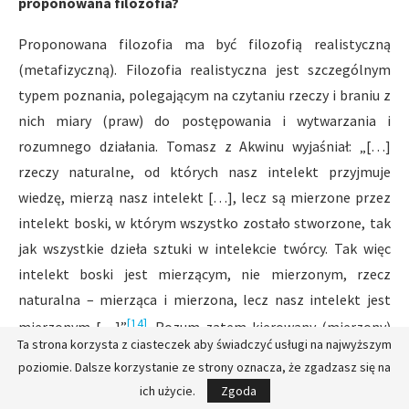
proponowana filozofia?
Proponowana filozofia ma być filozofią realistyczną
(metafizyczną). Filozofia realistyczna jest szczególnym
typem poznania, polegającym na czytaniu rzeczy i braniu z
nich miary (praw) do postępowania i wytwarzania i
rozumnego działania. Tomasz z Akwinu wyjaśniał: „[…]
rzeczy naturalne, od których nasz intelekt przyjmuje
wiedzę, mierzą nasz intelekt […], lecz są mierzone przez
intelekt boski, w którym wszystko zostało stworzone, tak
jak wszystkie dzieła sztuki w intelekcie twórcy. Tak więc
intelekt boski jest mierzącym, nie mierzonym, rzecz
naturalna – mierząca i mierzona, lecz nasz intelekt jest
[14]
mierzonym […]”
. Rozum zatem kierowany (mierzony)
Ta strona korzysta z ciasteczek aby świadczyć usługi na najwyższym
prawdą rzeczy staje się rozumem prawym, a wola
poziomie. Dalsze korzystanie ze strony oznacza, że zgadzasz się na
kierowania odczytaną prawdą o dobru staje się wolą prawą,
ich użycie.
Zgoda
artysta kierowany pięknem rzeczy tworzy dzieła piękne.