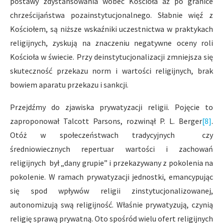
postawy zdystansowania wobec Kościoła aż po granice
chrześcijaństwa pozainstytucjonalnego. Słabnie więź z
Kościołem, są niższe wskaźniki uczestnictwa w praktykach
religijnych, zyskują na znaczeniu negatywne oceny roli
Kościoła w świecie. Przy deinstytucjonalizacji zmniejsza się
skuteczność przekazu norm i wartości religijnych, brak
bowiem aparatu przekazu i sankcji.
Przejdźmy do zjawiska prywatyzacji religii. Pojęcie to
zaproponował Talcott Parsons, rozwinął P. L. Berger
[8]
.
Otóż w społeczeństwach tradycyjnych czy
średniowiecznych repertuar wartości i zachowań
religijnych był „dany grupie” i przekazywany z pokolenia na
pokolenie. W ramach prywatyzacji jednostki, emancypując
się spod wpływów religii zinstytucjonalizowanej,
autonomizują swą religijność. Właśnie prywatyzują, czynią
religię sprawą prywatną. Oto spośród wielu ofert religijnych