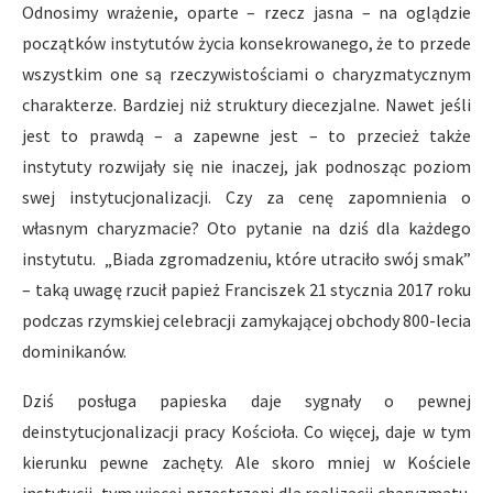
Odnosimy wrażenie, oparte – rzecz jasna – na oglądzie
początków instytutów życia konsekrowanego, że to przede
wszystkim one są rzeczywistościami o charyzmatycznym
charakterze. Bardziej niż struktury diecezjalne. Nawet jeśli
jest to prawdą – a zapewne jest – to przecież także
instytuty rozwijały się nie inaczej, jak podnosząc poziom
swej instytucjonalizacji. Czy za cenę zapomnienia o
własnym charyzmacie? Oto pytanie na dziś dla każdego
instytutu. „Biada zgromadzeniu, które utraciło swój smak”
– taką uwagę rzucił papież Franciszek 21 stycznia 2017 roku
podczas rzymskiej celebracji zamykającej obchody 800-lecia
dominikanów.
Dziś posługa papieska daje sygnały o pewnej
deinstytucjonalizacji pracy Kościoła. Co więcej, daje w tym
kierunku pewne zachęty. Ale skoro mniej w Kościele