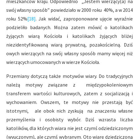
mieszkańców kraju. Odpowiednio „Jestem wierzący(a) na
swój własny sposób” powiedziało w 2000 roku 40%, a w 2014
roku 52%
[18]
. Jak widać, zaproponowane ujęcie wyraźnie
podzieliło badanych. Można zatem mówić o katolikach
żyjących wiarą Kościoła i katolikach żyjących bliżej
niezidentyfikowaną wiarą prywatną, pozakościelną. Dziś
owych wierzących na swój własny sposób mamy więcej niż
wierzących umocowanych w wierze Kościoła.
Przemiany dotyczą także motywów wiary. Do tradycyjnych
należą motywy związane z międzypokoleniowym
transferem wartości kulturowych, zatem z socjalizacją i
wychowaniem. Owszem, te motywy nie przestają być
istotnymi, ale obok nich zyskują na znaczeniu własne
przemyślenia i osobisty wybór. Dziś wzrasta liczba
katolików, dla których wiara nie jest czymś odziedziczonym
(wyuczonym), ale czymś wybranym. Oto wiarę dziedziczoną