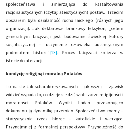
społeczeństwa i zmierzająca do kształtowania
racjonalistycznych (czytaj: ateistycznych) postaw. Trzecim
obszarem była działalność ruchu laickiego (różnych jego
organizacji). Jak deklarował branżowy leksykon, „celem
generalnym laicyzacji jest budowanie świeckiej kultury
socjalistycznej – uczynienie człowieka autentycznym
podmiotem historii”
[13]
. Proces laicyzacji zmierza w
istocie do ateizacji.
kondycję religijną i moralną
Polaków
To na tle tak scharakteryzowanych – jak wyżej – zjawisk
widzieć wypada to, co dzieje się dziś w obszarze religijności i
moralności Polaków. Wyniki badań przekonująco
dokumentują dynamikę przemian. Społeczeństwo mamy –
statystycznie rzecz biorąc – katolickie i wierzące.
Przynajmniej z formalnej perspektywy. Przynależność do