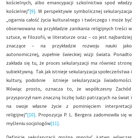
kościelnych, albo emancypacji szkolnictwa spod władzy
kościelnej”
[9]
. W perspektywie symbolicznej sekularyzacja
„ogarnia całość życia kulturalnego i twórczego i może być
obserwowana na przykładzie zanikania religijnych treści w
sztuce, w filozofii, w literaturze oraz – co jest najbardziej
znaczące – na przykładzie rozwoju nauki jako
autonomicznej, zupełnie świeckiej wizji świata. Ponadto
zakłada się tu, że proces sekularyzacji ma również stronę
subiektywną. Tak jak istnieje sekularyzacja społeczeństwa i
kultury, podobnie istnieje sekularyzacja świadomości.
Mówiąc prosto, oznacza to, że współczesny Zachód
przysporzył nam znaczną liczbę ludzi patrzących na świat i
na swoje własne życie z pominięciem interpretacji
religijnej”
[10]
. Propozycja P. L. Bergera zadomowiła się w
myśleniu socjologów
[11]
.
Definicje sekularyzacji można mnożyć. Łatwo wówczas