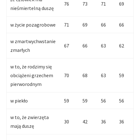
76
73
71
69
nieśmiertelną duszę
w życie pozagrobowe
71
69
66
66
w zmartwychwstanie
67
66
63
62
zmarłych
w to, że rodzimy się
obciążeni grzechem
70
68
63
59
pierworodnym
w piekło
59
59
56
56
w to, że zwierzęta
30
42
36
36
mają duszę