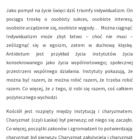
Jako pomysł na życie święci dziś triumfy indywidualizm. On
pociąga troskę o osobisty sukces, osobiste interesy,
osobiste urządzenie się, osobiste wygody…
Można ciągnąć.
Indywidualizm może zbyt łatwo – choć nie musi –
ześlizgnąć się w egoizm, zatem w duchową klęskę.
Antidotum jest przykład życia instytutów życia
konsekrowanego jako życia wspólnotowego; społecznej
przestrzeni wspólnego działania. Instytuty pokazują, że
można być razem, że można robić razem, że trzeba robić
razem. Co więcej, że z tego, iż robi się razem, coś całkiem
pożytecznego wychodzi.
Kościół jest rozpięty między instytucją i charyzmatem.
Charyzmat (czyli Łaska) był pierwszy; od niego się zaczęło.
Co więcej, początki zakonów i zgromadzeń to potwierdzają:
charyzmat był pierwszy. Charyzmat założyciela i charyzmat