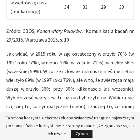
w wędrówkę dusz
34
33
29
30
(reinkarnację)
Źródło: CBOS,
Kanon wiary Polaków
, Komunikat z badań nr
29/2015, Warszawa 2015, s. 10
Jak widać, w 2015 roku w sąd ostateczny wierzyło 70% (w
1997 roku 77%), w niebo 70% (wcześniej 72%), w piekło 56%
(wcześniej 59%). W to, że człowiek ma duszę nieśmiertelną
wierzyło 69% (w 1997 roku 76%), ale w to, że zwierzęta mają
duszę wierzyło 36% przy 30% kilkanaście lat wcześniej.
Wybiórczość wiary jest tu aż nazbyt czytelna. Wybiera się
częściej to, co sympatyczne (niebo), rzadziej to, co mniej
przyjemne (piekło). Skądinąd wiadomo, że Polacy częściej
Ta strona korzysta z ciasteczek aby świadczyć usługi na najwyższym
wierzą w aniołów niż w szatana. Zastanawia wiara w
poziomie. Dalsze korzystanie ze strony oznacza, że zgadzasz się na
elementy pozachrześcijańskie: w dusze zwierząt i
ich użycie.
Zgoda