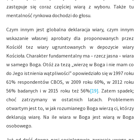
zastępuje się coraz częściej wiarą z wyboru. Także tu
mentalność rynkowa dochodzi do głosu.
Czym innym jest globalna deklaracja wiary, czym innym
wskazanie własnej aprobaty dla proponowanych przez
Kościół tez wiary ugruntowanych w depozycie wiary
Kościoła. Charakter fundamentalny ma – rzecz jasna – wiara
w samego Boga. Otóż za tezą „wierzę w Boga i nie mam co
do Jego istnienia wątpliwości” opowiedziało się w 1997 roku
61% respondentów CBOS, w 2009 roku 60%, w 2012 roku
56% badanych i w 2015 roku też 56%
[19]
. Zatem spadek;
choć zatrzymany w ostatnich latach. Problemem
otwartym jest to, w jak rozumianego Boga wierzą ci, którzy
deklarują wiarę. Na ile wiara w Boga jest wiarą w Boga
osobowego.
Już od dość dawna nasi socjologowie zwracają uwagę na