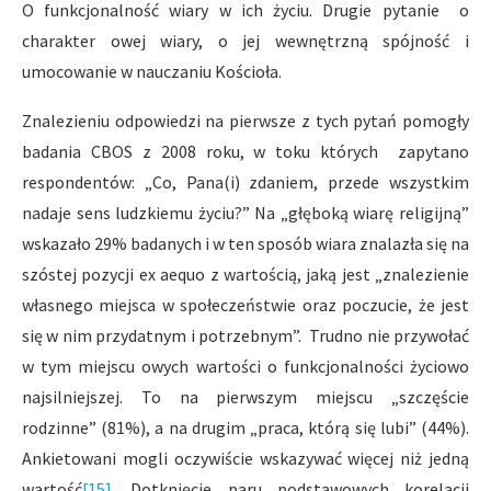
O funkcjonalność wiary w ich życiu. Drugie pytanie o
charakter owej wiary, o jej wewnętrzną spójność i
umocowanie w nauczaniu Kościoła.
Znalezieniu odpowiedzi na pierwsze z tych pytań pomogły
badania CBOS z 2008 roku, w toku których zapytano
respondentów: „Co, Pana(i) zdaniem, przede wszystkim
nadaje sens ludzkiemu życiu?” Na „głęboką wiarę religijną”
wskazało 29% badanych i w ten sposób wiara znalazła się na
szóstej pozycji ex aequo z wartością, jaką jest „znalezienie
własnego miejsca w społeczeństwie oraz poczucie, że jest
się w nim przydatnym i potrzebnym”. Trudno nie przywołać
w tym miejscu owych wartości o funkcjonalności życiowo
najsilniejszej. To na pierwszym miejscu „szczęście
rodzinne” (81%), a na drugim „praca, którą się lubi” (44%).
Ankietowani mogli oczywiście wskazywać więcej niż jedną
wartość
[15]
. Dotknięcie paru podstawowych korelacji