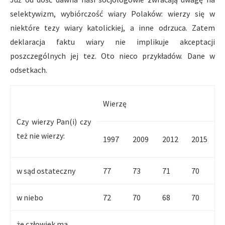
selektywizm, wybiórczość wiary Polaków: wierzy się w
niektóre tezy wiary katolickiej, a inne odrzuca. Zatem
deklaracja faktu wiary nie implikuje akceptacji
poszczególnych jej tez. Oto nieco przykładów. Dane w
odsetkach.
Wierzę
Czy wierzy Pan(i) czy
też nie wierzy:
1997
2009
2012
2015
w sąd ostateczny
77
73
71
70
w niebo
72
70
68
70
że człowiek ma