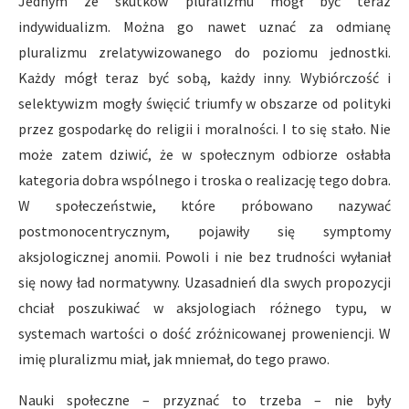
Jednym ze skutków pluralizmu mógł być teraz
indywidualizm. Można go nawet uznać za odmianę
pluralizmu zrelatywizowanego do poziomu jednostki.
Każdy mógł teraz być sobą, każdy inny. Wybiórczość i
selektywizm mogły święcić triumfy w obszarze od polityki
przez gospodarkę do religii i moralności. I to się stało. Nie
może zatem dziwić, że w społecznym odbiorze osłabła
kategoria dobra wspólnego i troska o realizację tego dobra.
W społeczeństwie, które próbowano nazywać
postmonocentrycznym, pojawiły się symptomy
aksjologicznej anomii. Powoli i nie bez trudności wyłaniał
się nowy ład normatywny. Uzasadnień dla swych propozycji
chciał poszukiwać w aksjologiach różnego typu, w
systemach wartości o dość zróżnicowanej proweniencji. W
imię pluralizmu miał, jak mniemał, do tego prawo.
Nauki społeczne – przyznać to trzeba – nie były