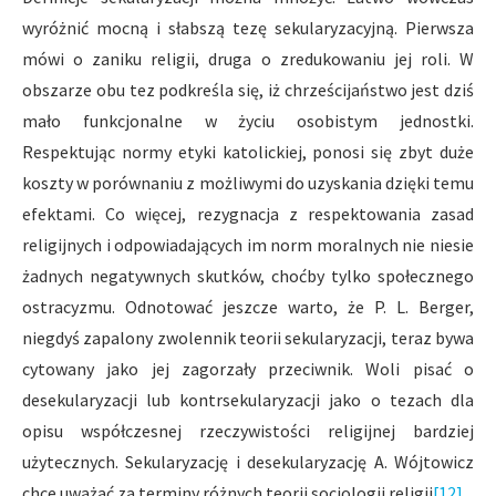
wyróżnić mocną i słabszą tezę sekularyzacyjną. Pierwsza
mówi o zaniku religii, druga o zredukowaniu jej roli. W
obszarze obu tez podkreśla się, iż chrześcijaństwo jest dziś
mało funkcjonalne w życiu osobistym jednostki.
Respektując normy etyki katolickiej, ponosi się zbyt duże
koszty w porównaniu z możliwymi do uzyskania dzięki temu
efektami. Co więcej, rezygnacja z respektowania zasad
religijnych i odpowiadających im norm moralnych nie niesie
żadnych negatywnych skutków, choćby tylko społecznego
ostracyzmu. Odnotować jeszcze warto, że P. L. Berger,
niegdyś zapalony zwolennik teorii sekularyzacji, teraz bywa
cytowany jako jej zagorzały przeciwnik. Woli pisać o
desekularyzacji lub kontrsekularyzacji jako o tezach dla
opisu współczesnej rzeczywistości religijnej bardziej
użytecznych. Sekularyzację i desekularyzację A. Wójtowicz
chce uważać za terminy różnych teorii socjologii religii
[12]
.