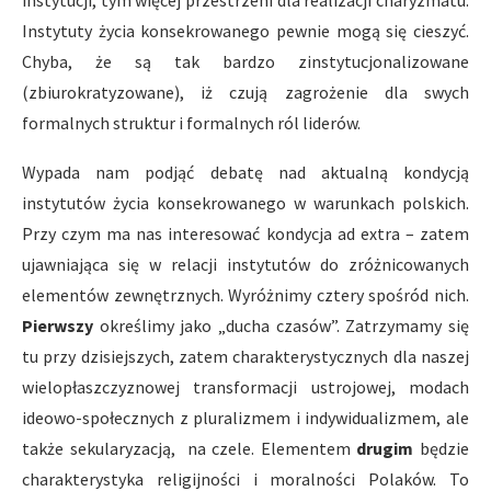
instytucji, tym więcej przestrzeni dla realizacji charyzmatu.
Instytuty życia konsekrowanego pewnie mogą się cieszyć.
Chyba, że są tak bardzo zinstytucjonalizowane
(zbiurokratyzowane), iż czują zagrożenie dla swych
formalnych struktur i formalnych ról liderów.
Wypada nam podjąć debatę nad aktualną kondycją
instytutów życia konsekrowanego w warunkach polskich.
Przy czym ma nas interesować kondycja ad extra – zatem
ujawniająca się w relacji instytutów do zróżnicowanych
elementów zewnętrznych. Wyróżnimy cztery spośród nich.
Pierwszy
określimy jako „ducha czasów”. Zatrzymamy się
tu przy dzisiejszych, zatem charakterystycznych dla naszej
wielopłaszczyznowej transformacji ustrojowej, modach
ideowo-społecznych z pluralizmem i indywidualizmem, ale
także sekularyzacją, na czele. Elementem
drugim
będzie
charakterystyka religijności i moralności Polaków. To