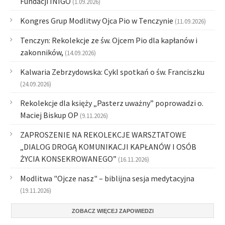
Fundacji INIGO
(1.09.2026)
Kongres Grup Modlitwy Ojca Pio w Tenczynie
(11.09.2026)
Tenczyn: Rekolekcje ze św. Ojcem Pio dla kapłanów i
zakonników,
(14.09.2026)
Kalwaria Zebrzydowska: Cykl spotkań o św. Franciszku
(24.09.2026)
Rekolekcje dla księży „Pasterz uważny” poprowadzi o.
Maciej Biskup OP
(9.11.2026)
ZAPROSZENIE NA REKOLEKCJE WARSZTATOWE
„DIALOG DROGĄ KOMUNIKACJI KAPŁANÓW I OSÓB
ŻYCIA KONSEKROWANEGO”
(16.11.2026)
Modlitwa "Ojcze nasz" – biblijna sesja medytacyjna
(19.11.2026)
ZOBACZ WIĘCEJ ZAPOWIEDZI