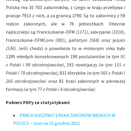
Polska ma 10 703 zakonników, z czego w kraju przebywa i
pracuje 7913 z nich, a za granicą 2790. Są to zakonnicy z 59
rodzin zakonnych, ale w 76 jednostkach. Obecnie
najliczniejsi są: franciszkanie-OFM
(1171)
, salezjanie
(1016)
,
franciszkanie-OFMConv
(881)
, pallotyni
(568)
oraz jezuici
(536)
. Jeśli chodzi o powołania to w minionym roku było
1295 młodych konsekrowanych: 190 postulantów
(w tym 91
z Polski i 99 obcokrajowców)
, 193 nowicjuszy
(w tym 115 z
Polski i 78 obcokrajowców)
, 831 kleryków
(w tym 565 z Polski i
266 obcokrajowców)
oraz 81 braci zakonnych w pierwszej
formacji
(w tym 77 z Polski i 4 obcokrajowców)
.
Pobierz PDFy ze statystykami:
PRACA DUSZPASTERSKA ZAKONÓW MĘSKICH W
POLSCE – stan na 31 grudnia 2021