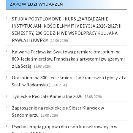
ZAPOWIEDZI WYDARZEŃ
STUDIA PODYPLOMOWE I KURS „ZARZĄDZANIE
INSTYTUCJAMI KOŚCIELNYMI” IV EDYCJA 2026/2027: II
SEMESTRY, 200 GODZIN WE WSPÓŁPRACY KUL JANA
PAWŁA II i KWPZM
(15.06.2026)
Kalwaria Pacławska: Światowa premiera oratorium na
800-lecie śmierci św. Franciszka z artystami związanymi
z La Scalą
(13.08.2026)
Oratorium na 800-lecie śmierci św. Franciszka i głosy z La
Scali w Radomsku
(15.08.2026)
Tynieckie Recitale Kameralne 2026
(16.08.2026)
Zaproszenie na rekolekcje u Sióstr Klarysek w
Sandomierzu
(18.08.2026)
Psychoterapia grupowa dla osób konsekrowanych w