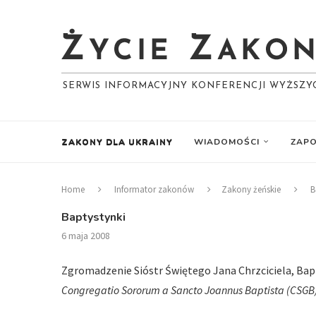
SERWIS INFORMACYJNY KONFERENCJI WYŻSZ
ZAKONY DLA UKRAINY
WIADOMOŚCI
ZAPO
Home
Informator zakonów
Zakony żeńskie
B
Baptystynki
6 maja 2008
Zgromadzenie Sióstr Świętego Jana Chrzciciela, Bap
Congregatio Sororum a Sancto Joannus Baptista (CSGB