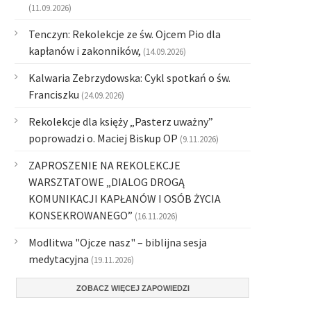
(11.09.2026)
Tenczyn: Rekolekcje ze św. Ojcem Pio dla
kapłanów i zakonników,
(14.09.2026)
Kalwaria Zebrzydowska: Cykl spotkań o św.
Franciszku
(24.09.2026)
Rekolekcje dla księży „Pasterz uważny”
poprowadzi o. Maciej Biskup OP
(9.11.2026)
ZAPROSZENIE NA REKOLEKCJE
WARSZTATOWE „DIALOG DROGĄ
KOMUNIKACJI KAPŁANÓW I OSÓB ŻYCIA
KONSEKROWANEGO”
(16.11.2026)
Modlitwa "Ojcze nasz" – biblijna sesja
medytacyjna
(19.11.2026)
ZOBACZ WIĘCEJ ZAPOWIEDZI