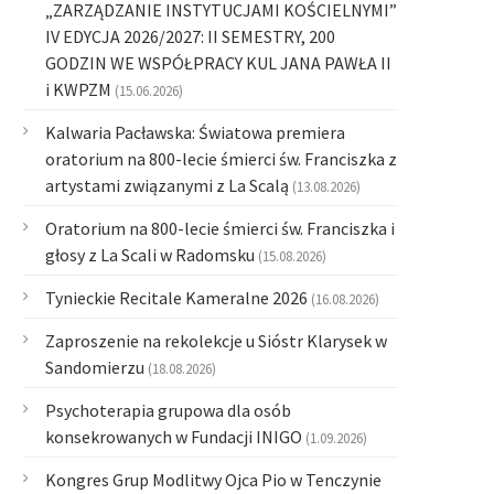
„ZARZĄDZANIE INSTYTUCJAMI KOŚCIELNYMI”
IV EDYCJA 2026/2027: II SEMESTRY, 200
GODZIN WE WSPÓŁPRACY KUL JANA PAWŁA II
i KWPZM
(15.06.2026)
Kalwaria Pacławska: Światowa premiera
oratorium na 800-lecie śmierci św. Franciszka z
artystami związanymi z La Scalą
(13.08.2026)
Oratorium na 800-lecie śmierci św. Franciszka i
głosy z La Scali w Radomsku
(15.08.2026)
Tynieckie Recitale Kameralne 2026
(16.08.2026)
Zaproszenie na rekolekcje u Sióstr Klarysek w
Sandomierzu
(18.08.2026)
Psychoterapia grupowa dla osób
konsekrowanych w Fundacji INIGO
(1.09.2026)
Kongres Grup Modlitwy Ojca Pio w Tenczynie