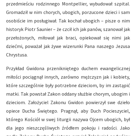
przedmieściu rodzinnego Montpellier, wybudował szpital.
Gromadził w nim chorych, ubogich, porzucone dzieci i sam
osobiście im posługiwał. Tak kochał ubogich – pisze o nim
historyk Piotr Saunier – że czcił ich jak panów, szanował jak
przełożonych, miłował jak braci, opiekował się nimi jak
dziećmi, poważał jak żywe wizerunki Pana naszego Jezusa
Chrystusa.
Przykład Gwidona przenikniętego duchem ewangelicznej
miłości pociągnął innych, zarówno mężczyzn jak i kobiety,
które szczególnie były potrzebne dzieciom, by im zastąpić
matki. Tak powstał Zakon oddany służbie chorym, ubogim i
dzieciom. Założyciel Zakonu Gwidon powierzył swe dzieło
opiece Ducha Świętego. Pragnął, aby Duch Pocieszyciel,
którego Kościół w swej liturgii nazywa Ojcem ubogich, był
dla jego nieszczęśliwych źródłem pokoju i radości. Jako