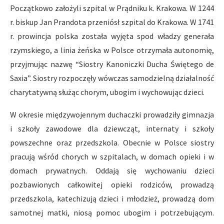
Początkowo założyli szpital w Prądniku k. Krakowa. W 1244
r. biskup Jan Prandota przeniósł szpital do Krakowa. W 1741
r. prowincja polska została wyjęta spod władzy generała
rzymskiego, a linia żeńska w Polsce otrzymała autonomię,
przyjmując nazwę “Siostry Kanoniczki Ducha Świętego de
Saxia”. Siostry rozpoczęły wówczas samodzielną działalność
charytatywną służąc chorym, ubogim i wychowując dzieci.
W okresie międzywojennym duchaczki prowadziły gimnazja
i szkoły zawodowe dla dziewcząt, internaty i szkoły
powszechne oraz przedszkola. Obecnie w Polsce siostry
pracują wśród chorych w szpitalach, w domach opieki i w
domach prywatnych. Oddają się wychowaniu dzieci
pozbawionych całkowitej opieki rodziców, prowadzą
przedszkola, katechizują dzieci i młodzież, prowadzą dom
samotnej matki, niosą pomoc ubogim i potrzebującym.