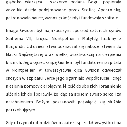
głęboko wierząca i szczerze oddana Bogu, popierała
wszelkie dzieła podejmowane przez Stolicę Apostolską,
patronowała nauce, wznosiła kościoły i fundowała szpitale.
Image Gwidon był najmłodszym spośród czterech synów
Guillema VII, księcia Montpellier i Matyldy, hrabiny z
Burgundii. Od dzieciństwa odznaczał się nabożeństwem do
Matki Najświętszej oraz wielką wrażliwością na cierpienia
bliźnich. Jego ojciec książę Guillem był fundatorem szpitala
w Montpellier. W towarzystwie ojca Gwidon odwiedzał
chorych w szpitalu. Serce jego ogarniało współczucie i chęć
niesienia pomocy cierpiącym. Miłość do ubogich i pragnienie
ulżenia ich doli sprawiły, że idąc za głosem swego serca i za
natchnieniem Bożym postanowił poświęcić się służbie
potrzebującym.
Gdy otrzymał od rodziców majątek, sprzedał wszystko i na