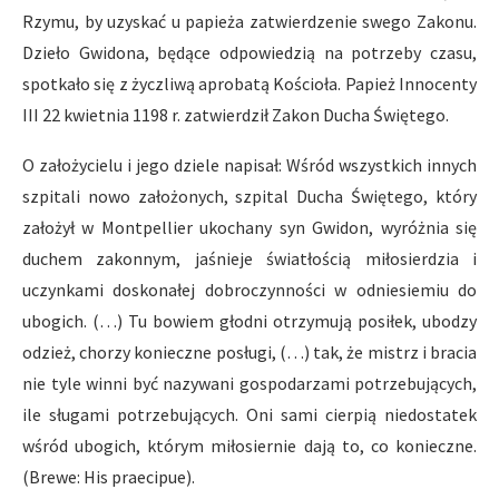
Rzymu, by uzyskać u papieża zatwierdzenie swego Zakonu.
Dzieło Gwidona, będące odpowiedzią na potrzeby czasu,
spotkało się z życzliwą aprobatą Kościoła. Papież Innocenty
III 22 kwietnia 1198 r. zatwierdził Zakon Ducha Świętego.
O założycielu i jego dziele napisał: Wśród wszystkich innych
szpitali nowo założonych, szpital Ducha Świętego, który
założył w Montpellier ukochany syn Gwidon, wyróżnia się
duchem zakonnym, jaśnieje światłością miłosierdzia i
uczynkami doskonałej dobroczynności w odniesiemiu do
ubogich. (…) Tu bowiem głodni otrzymują posiłek, ubodzy
odzież, chorzy konieczne posługi, (…) tak, że mistrz i bracia
nie tyle winni być nazywani gospodarzami potrzebujących,
ile sługami potrzebujących. Oni sami cierpią niedostatek
wśród ubogich, którym miłosiernie dają to, co konieczne.
(Brewe: His praecipue).