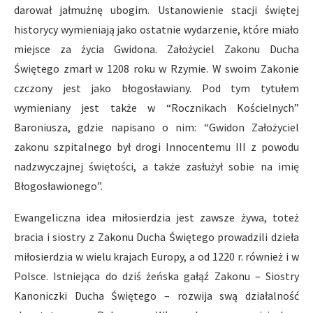
darował jałmużnę ubogim. Ustanowienie stacji świętej
historycy wymieniają jako ostatnie wydarzenie, które miało
miejsce za życia Gwidona. Założyciel Zakonu Ducha
Świętego zmarł w 1208 roku w Rzymie. W swoim Zakonie
czczony jest jako błogosławiany. Pod tym tytułem
wymieniany jest także w “Rocznikach Kościelnych”
Baroniusza, gdzie napisano o nim: “Gwidon Założyciel
zakonu szpitalnego był drogi Innocentemu III z powodu
nadzwyczajnej świętości, a także zasłużył sobie na imię
Błogosławionego”.
Ewangeliczna idea miłosierdzia jest zawsze żywa, toteż
bracia i siostry z Zakonu Ducha Świętego prowadzili dzieła
miłosierdzia w wielu krajach Europy, a od 1220 r. również i w
Polsce. Istniejąca do dziś żeńska gałąź Zakonu – Siostry
Kanoniczki Ducha Świętego – rozwija swą działalność