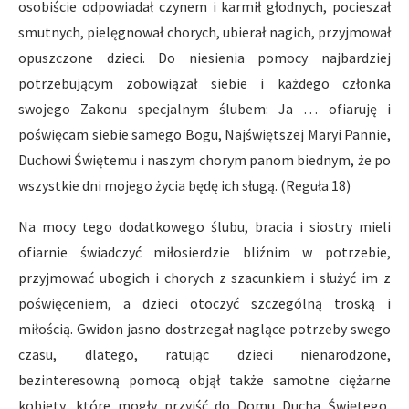
osobiście odpowiadał czynem i karmił głodnych, pocieszał
smutnych, pielęgnował chorych, ubierał nagich, przyjmował
opuszczone dzieci. Do niesienia pomocy najbardziej
potrzebującym zobowiązał siebie i każdego członka
swojego Zakonu specjalnym ślubem: Ja … ofiaruję i
poświęcam siebie samego Bogu, Najświętszej Maryi Pannie,
Duchowi Świętemu i naszym chorym panom biednym, że po
wszystkie dni mojego życia będę ich sługą. (Reguła 18)
Na mocy tego dodatkowego ślubu, bracia i siostry mieli
ofiarnie świadczyć miłosierdzie bliźnim w potrzebie,
przyjmować ubogich i chorych z szacunkiem i służyć im z
poświęceniem, a dzieci otoczyć szczególną troską i
miłością. Gwidon jasno dostrzegał naglące potrzeby swego
czasu, dlatego, ratując dzieci nienarodzone,
bezinteresowną pomocą objął także samotne ciężarne
kobiety, które mogły przyjść do Domu Ducha Świętego,