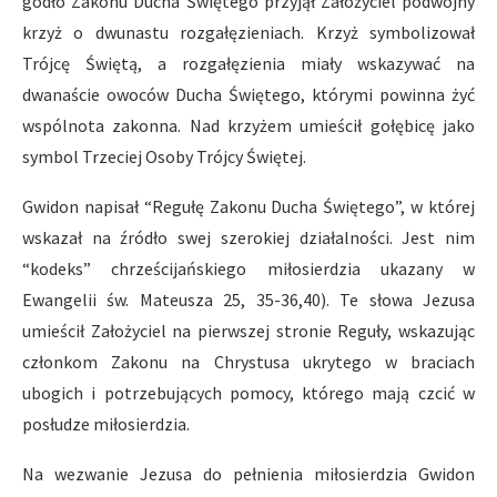
godło Zakonu Ducha Świętego przyjął Założyciel podwójny
krzyż o dwunastu rozgałęzieniach. Krzyż symbolizował
Trójcę Świętą, a rozgałęzienia miały wskazywać na
dwanaście owoców Ducha Świętego, którymi powinna żyć
wspólnota zakonna. Nad krzyżem umieścił gołębicę jako
symbol Trzeciej Osoby Trójcy Świętej.
Gwidon napisał “Regułę Zakonu Ducha Świętego”, w której
wskazał na źródło swej szerokiej działalności. Jest nim
“kodeks” chrześcijańskiego miłosierdzia ukazany w
Ewangelii św. Mateusza 25, 35-36,40). Te słowa Jezusa
umieścił Założyciel na pierwszej stronie Reguły, wskazując
członkom Zakonu na Chrystusa ukrytego w braciach
ubogich i potrzebujących pomocy, którego mają czcić w
posłudze miłosierdzia.
Na wezwanie Jezusa do pełnienia miłosierdzia Gwidon