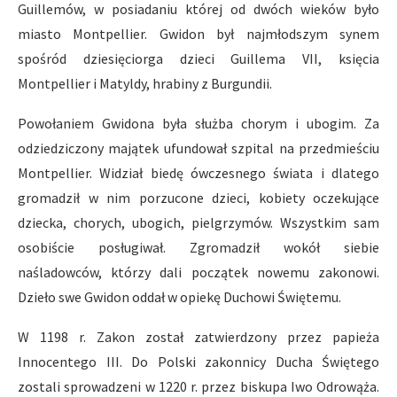
Guillemów, w posiadaniu której od dwóch wieków było
miasto Montpellier. Gwidon był najmłodszym synem
spośród dziesięciorga dzieci Guillema VII, księcia
Montpellier i Matyldy, hrabiny z Burgundii.
Powołaniem Gwidona była służba chorym i ubogim. Za
odziedziczony majątek ufundował szpital na przedmieściu
Montpellier. Widział biedę ówczesnego świata i dlatego
gromadził w nim porzucone dzieci, kobiety oczekujące
dziecka, chorych, ubogich, pielgrzymów. Wszystkim sam
osobiście posługiwał. Zgromadził wokół siebie
naśladowców, którzy dali początek nowemu zakonowi.
Dzieło swe Gwidon oddał w opiekę Duchowi Świętemu.
W 1198 r. Zakon został zatwierdzony przez papieża
Innocentego III. Do Polski zakonnicy Ducha Świętego
zostali sprowadzeni w 1220 r. przez biskupa Iwo Odrowąża.