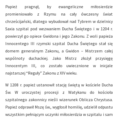
Papież pragnął, by ewangeliczne miłosierdzie
promieniowało z Rzymu na cały ówczesny świat
chrześcijański, dlatego wybudował nad Tybrem w dzielnicy
Saxia szpital pod wezwaniem Ducha Świętego i w 1204 r.
powierzył go opiece Gwidona i jego Zakonu. Z woli papieża
Innocentego III rzymski szpital Ducha Świętego stał się
domem generalnym Zakonu, a Gwidon – Mistrzem całej
wspólnoty duchackiej. Jako Mistrz złożył przysięgę
Innocentym III, co zostało uwiecznione w inicjale
najstarszej “Reguły” Zakonu z XIV wieku.
W 1208 r. papież ustanowił stację świętą w kościele Ducha
Św. W uroczystej procesji z Watykanu do kościoła
szpitalnego zakonnicy nieśli wizerunek Oblicza Chrystusa.
Papież odprawił Mszę św., wygłosił homilię, udzielił odpustu
wszystkim pełniącym uczynki miłosierdzia w szpitalu i sam