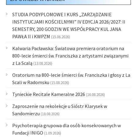
STUDIA PODYPLOMOWE I KURS „ZARZĄDZANIE
INSTYTUCJAMI KOŚCIELNYMI” IV EDYCJA 2026/2027: II
SEMESTRY, 200 GODZIN WE WSPÓŁPRACY KUL JANA
PAWŁA II i KWPZM
(15.06.2026)
Kalwaria Pacławska: Światowa premiera oratorium na
800-lecie śmierci św. Franciszka z artystami związanymi
z La Scalą
(13.08.2026)
Oratorium na 800-lecie śmierci św. Franciszka i głosy z La
Scali w Radomsku
(15.08.2026)
Tynieckie Recitale Kameralne 2026
(16.08.2026)
Zaproszenie na rekolekcje u Sióstr Klarysek w
Sandomierzu
(18.08.2026)
Psychoterapia grupowa dla osób konsekrowanych w
Fundacji INIGO
(1.09.2026)