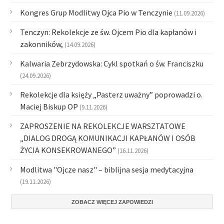
Kongres Grup Modlitwy Ojca Pio w Tenczynie
(11.09.2026)
Tenczyn: Rekolekcje ze św. Ojcem Pio dla kapłanów i
zakonników,
(14.09.2026)
Kalwaria Zebrzydowska: Cykl spotkań o św. Franciszku
(24.09.2026)
Rekolekcje dla księży „Pasterz uważny” poprowadzi o.
Maciej Biskup OP
(9.11.2026)
ZAPROSZENIE NA REKOLEKCJE WARSZTATOWE
„DIALOG DROGĄ KOMUNIKACJI KAPŁANÓW I OSÓB
ŻYCIA KONSEKROWANEGO”
(16.11.2026)
Modlitwa "Ojcze nasz" – biblijna sesja medytacyjna
(19.11.2026)
ZOBACZ WIĘCEJ ZAPOWIEDZI