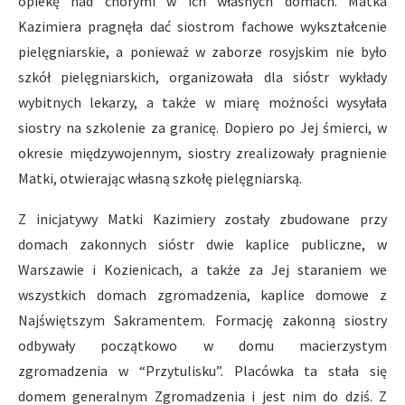
opiekę nad chorymi w ich własnych domach. Matka
Kazimiera pragnęła dać siostrom fachowe wykształcenie
pielęgniarskie, a ponieważ w zaborze rosyjskim nie było
szkół pielęgniarskich, organizowała dla sióstr wykłady
wybitnych lekarzy, a także w miarę możności wysyłała
siostry na szkolenie za granicę. Dopiero po Jej śmierci, w
okresie międzywojennym, siostry zrealizowały pragnienie
Matki, otwierając własną szkołę pielęgniarską.
Z inicjatywy Matki Kazimiery zostały zbudowane przy
domach zakonnych sióstr dwie kaplice publiczne, w
Warszawie i Kozienicach, a także za Jej staraniem we
wszystkich domach zgromadzenia, kaplice domowe z
Najświętszym Sakramentem. Formację zakonną siostry
odbywały początkowo w domu macierzystym
zgromadzenia w “Przytulisku”. Placówka ta stała się
domem generalnym Zgromadzenia i jest nim do dziś. Z