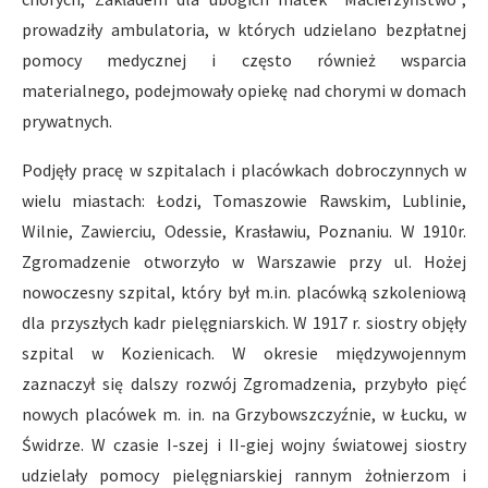
prowadziły ambulatoria, w których udzielano bezpłatnej
pomocy medycznej i często również wsparcia
materialnego, podejmowały opiekę nad chorymi w domach
prywatnych.
Podjęły pracę w szpitalach i placówkach dobroczynnych w
wielu miastach: Łodzi, Tomaszowie Rawskim, Lublinie,
Wilnie, Zawierciu, Odessie, Krasławiu, Poznaniu. W 1910r.
Zgromadzenie otworzyło w Warszawie przy ul. Hożej
nowoczesny szpital, który był m.in. placówką szkoleniową
dla przyszłych kadr pielęgniarskich. W 1917 r. siostry objęły
szpital w Kozienicach. W okresie międzywojennym
zaznaczył się dalszy rozwój Zgromadzenia, przybyło pięć
nowych placówek m. in. na Grzybowszczyźnie, w Łucku, w
Świdrze. W czasie I-szej i II-giej wojny światowej siostry
udzielały pomocy pielęgniarskiej rannym żołnierzom i