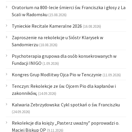
Oratorium na 800-lecie śmierci św. Franciszka i głosy z La
Scali w Radomsku
(15.08.2026)
Tynieckie Recitale Kameralne 2026
(16.08.2026)
Zaproszenie na rekolekcje u Sióstr Klarysek w
Sandomierzu
(18.08.2026)
Psychoterapia grupowa dla osób konsekrowanych w
Fundacji INIGO
(1.09.2026)
Kongres Grup Modlitwy Ojca Pio w Tenczynie
(11.09.2026)
Tenczyn: Rekolekcje ze św. Ojcem Pio dla kapłanów i
zakonników,
(14.09.2026)
Kalwaria Zebrzydowska: Cykl spotkań o św. Franciszku
(24.09.2026)
Rekolekcje dla księży „Pasterz uważny” poprowadzi o.
Maciej Biskup OP
(9.11.2026)