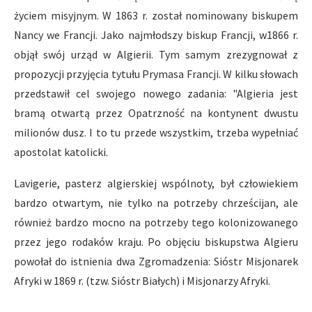
życiem misyjnym. W 1863 r. został nominowany biskupem
Nancy we Francji. Jako najmłodszy biskup Francji, w1866 r.
objął swój urząd w Algierii. Tym samym zrezygnował z
propozycji przyjęcia tytułu Prymasa Francji. W kilku słowach
przedstawił cel swojego nowego zadania: "Algieria jest
bramą otwartą przez Opatrzność na kontynent dwustu
milionów dusz. I to tu przede wszystkim, trzeba wypełniać
apostolat katolicki.
Lavigerie, pasterz algierskiej wspólnoty, był człowiekiem
bardzo otwartym, nie tylko na potrzeby chrześcijan, ale
również bardzo mocno na potrzeby tego kolonizowanego
przez jego rodaków kraju. Po objęciu biskupstwa Algieru
powołał do istnienia dwa Zgromadzenia: Sióstr Misjonarek
Afryki w 1869 r. (tzw. Sióstr Białych) i Misjonarzy Afryki.