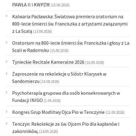
PAWŁA II i KWPZM
(15.06.2026)
Kalwaria Pacławska: Światowa premiera oratorium na
800-lecie śmierci św. Franciszka z artystami związanymi
z La Scalą
(13.08.2026)
Oratorium na 800-lecie śmierci św. Franciszka i głosy z La
Scali w Radomsku
(15.08.2026)
Tynieckie Recitale Kameralne 2026
(16.08.2026)
Zaproszenie na rekolekcje u Sióstr Klarysek w
Sandomierzu
(18.08.2026)
Psychoterapia grupowa dla osób konsekrowanych w
Fundacji INIGO
(1.09.2026)
Kongres Grup Modlitwy Ojca Pio w Tenczynie
(11.09.2026)
Tenczyn: Rekolekcje ze św. Ojcem Pio dla kapłanów i
zakonników,
(14.09.2026)