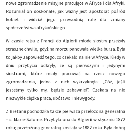
nowe zgromadzenie misyjne pracujące w Afryce i dla Afryki.
Rozumiał on doskonale, jak ważny jest apostolat pośród
kobiet i widział jego przewodnią rolę dla zmiany
społeczeństwa afrykańskiego.
W czasie rejsu z Francji do Algierii młode siostry przeżyły
straszne chwile, gdyż na morzu panowała wielka burza. Była
to jakby zapowiedź tego, co czekało na nie w Afryce. Kiedy w
dniu przybycia odkryły, że są pierwszymi i jedynymi
siostrami, które miały pracować na rzecz nowego
zgromadzenia, jedna z nich wykrzyknęła: „Cóż, jeśli
jesteśmy tylko my, będzie zabawnie!”. Czekała na nie
niezwykle ciężka praca, ubóstwo i niewygody.
Z Bretanii pochodziła także pierwsza przełożona generalna
– s. Marie-Salome. Przybyła ona do Algierii w styczniu 1872
roku; przełożoną generalną została w 1882 roku. Była dobrą