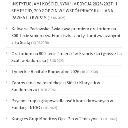
INSTYTUCJAMI KOŚCIELNYMI” IV EDYCJA 2026/2027: II
SEMESTRY, 200 GODZIN WE WSPÓŁPRACY KUL JANA
PAWŁA II i KWPZM
(15.06.2026)
Kalwaria Pacławska: Światowa premiera oratorium na
800-lecie śmierci św. Franciszka z artystami związanymi
z La Scalą
(13.08.2026)
Oratorium na 800-lecie śmierci św. Franciszka i głosy z La
Scali w Radomsku
(15.08.2026)
Tynieckie Recitale Kameralne 2026
(16.08.2026)
Zaproszenie na rekolekcje u Sióstr Klarysek w
Sandomierzu
(18.08.2026)
Psychoterapia grupowa dla osób konsekrowanych w
Fundacji INIGO
(1.09.2026)
Kongres Grup Modlitwy Ojca Pio w Tenczynie
(11.09.2026)