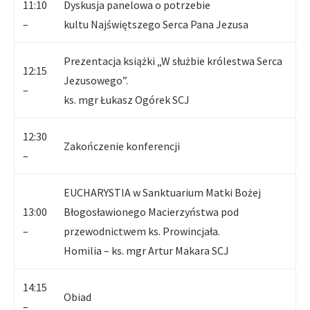
11:10
Dyskusja panelowa o potrzebie
–
kultu Najświętszego Serca Pana Jezusa
Prezentacja książki „W służbie królestwa Serca
12:15
Jezusowego”.
–
ks. mgr Łukasz Ogórek SCJ
12:30
Zakończenie konferencji
–
EUCHARYSTIA w Sanktuarium Matki Bożej
13:00
Błogosławionego Macierzyństwa pod
–
przewodnictwem ks. Prowincjała.
Homilia – ks. mgr Artur Makara SCJ
14:15
Obiad
–