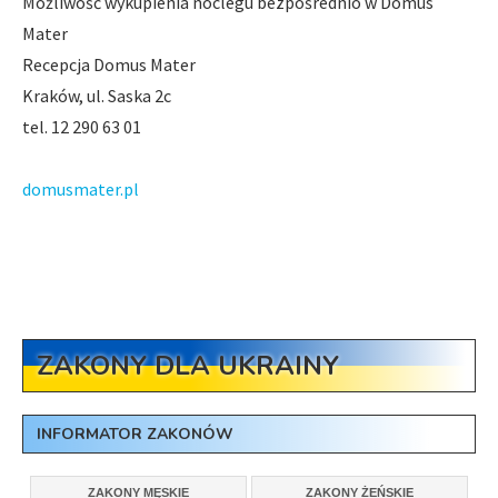
Możliwość wykupienia noclegu bezpośrednio w Domus
Mater
Recepcja Domus Mater
Kraków, ul. Saska 2c
tel. 12 290 63 01
domusmater.pl
ZAKONY DLA UKRAINY
INFORMATOR ZAKONÓW
ZAKONY MĘSKIE
ZAKONY ŻEŃSKIE