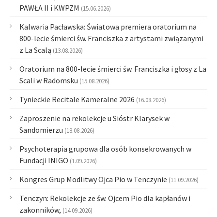
PAWŁA II i KWPZM
(15.06.2026)
Kalwaria Pacławska: Światowa premiera oratorium na
800-lecie śmierci św. Franciszka z artystami związanymi
z La Scalą
(13.08.2026)
Oratorium na 800-lecie śmierci św. Franciszka i głosy z La
Scali w Radomsku
(15.08.2026)
Tynieckie Recitale Kameralne 2026
(16.08.2026)
Zaproszenie na rekolekcje u Sióstr Klarysek w
Sandomierzu
(18.08.2026)
Psychoterapia grupowa dla osób konsekrowanych w
Fundacji INIGO
(1.09.2026)
Kongres Grup Modlitwy Ojca Pio w Tenczynie
(11.09.2026)
Tenczyn: Rekolekcje ze św. Ojcem Pio dla kapłanów i
zakonników,
(14.09.2026)