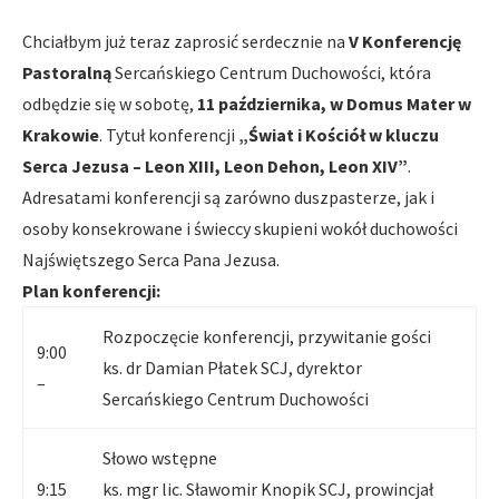
Chciałbym już teraz zaprosić serdecznie na
V Konferencję
Pastoralną
Sercańskiego Centrum Duchowości, która
odbędzie się w sobotę,
11 października, w Domus Mater w
Krakowie
. Tytuł konferencji
„Świat i Kościół w kluczu
Serca Jezusa – Leon XIII, Leon Dehon, Leon XIV”
.
Adresatami konferencji są zarówno duszpasterze, jak i
osoby konsekrowane i świeccy skupieni wokół duchowości
Najświętszego Serca Pana Jezusa.
Plan konferencji:
Rozpoczęcie konferencji, przywitanie gości
9:00
ks. dr Damian Płatek SCJ, dyrektor
–
Sercańskiego Centrum Duchowości
Słowo wstępne
9:15
ks. mgr lic. Sławomir Knopik SCJ, prowincjał