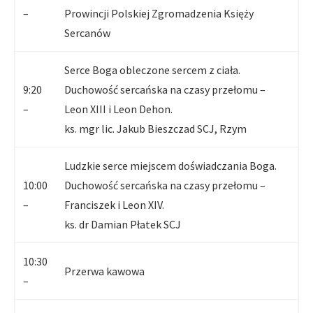
–
Prowincji Polskiej Zgromadzenia Księży
Sercanów
Serce Boga obleczone sercem z ciała.
9:20
Duchowość sercańska na czasy przełomu –
–
Leon XIII i Leon Dehon.
ks. mgr lic. Jakub Bieszczad SCJ, Rzym
Ludzkie serce miejscem doświadczania Boga.
10:00
Duchowość sercańska na czasy przełomu –
–
Franciszek i Leon XIV.
ks. dr Damian Płatek SCJ
10:30
Przerwa kawowa
–