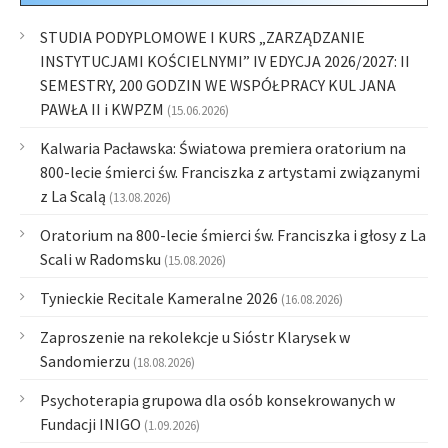
STUDIA PODYPLOMOWE I KURS „ZARZĄDZANIE
INSTYTUCJAMI KOŚCIELNYMI” IV EDYCJA 2026/2027: II
SEMESTRY, 200 GODZIN WE WSPÓŁPRACY KUL JANA
PAWŁA II i KWPZM
(15.06.2026)
Kalwaria Pacławska: Światowa premiera oratorium na
800-lecie śmierci św. Franciszka z artystami związanymi
z La Scalą
(13.08.2026)
Oratorium na 800-lecie śmierci św. Franciszka i głosy z La
Scali w Radomsku
(15.08.2026)
Tynieckie Recitale Kameralne 2026
(16.08.2026)
Zaproszenie na rekolekcje u Sióstr Klarysek w
Sandomierzu
(18.08.2026)
Psychoterapia grupowa dla osób konsekrowanych w
Fundacji INIGO
(1.09.2026)