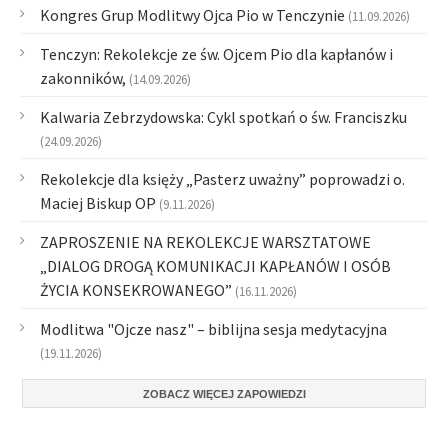
Kongres Grup Modlitwy Ojca Pio w Tenczynie
(11.09.2026)
Tenczyn: Rekolekcje ze św. Ojcem Pio dla kapłanów i
zakonników,
(14.09.2026)
Kalwaria Zebrzydowska: Cykl spotkań o św. Franciszku
(24.09.2026)
Rekolekcje dla księży „Pasterz uważny” poprowadzi o.
Maciej Biskup OP
(9.11.2026)
ZAPROSZENIE NA REKOLEKCJE WARSZTATOWE
„DIALOG DROGĄ KOMUNIKACJI KAPŁANÓW I OSÓB
ŻYCIA KONSEKROWANEGO”
(16.11.2026)
Modlitwa "Ojcze nasz" – biblijna sesja medytacyjna
(19.11.2026)
ZOBACZ WIĘCEJ ZAPOWIEDZI