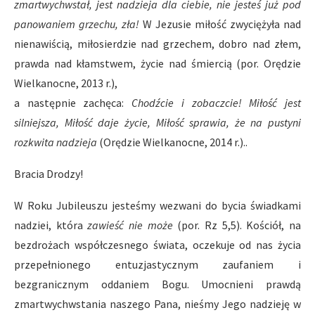
zmartwychwstał, jest nadzieja dla ciebie, nie jesteś już pod
panowaniem grzechu, zła!
W Jezusie miłość zwyciężyła nad
nienawiścią, miłosierdzie nad grzechem, dobro nad złem,
prawda nad kłamstwem, życie nad śmiercią (por. Orędzie
Wielkanocne, 2013 r.),
a następnie zachęca:
Chodźcie i zobaczcie! Miłość jest
silniejsza, Miłość daje życie, Miłość sprawia, że na pustyni
rozkwita nadzieja
(Orędzie Wielkanocne, 2014 r.)..
Bracia Drodzy!
W Roku Jubileuszu jesteśmy wezwani do bycia świadkami
nadziei, która
zawieść nie może
(por. Rz 5,5). Kościół, na
bezdrożach współczesnego świata, oczekuje od nas życia
przepełnionego entuzjastycznym zaufaniem i
bezgranicznym oddaniem Bogu. Umocnieni prawdą
zmartwychwstania naszego Pana, nieśmy Jego nadzieję w