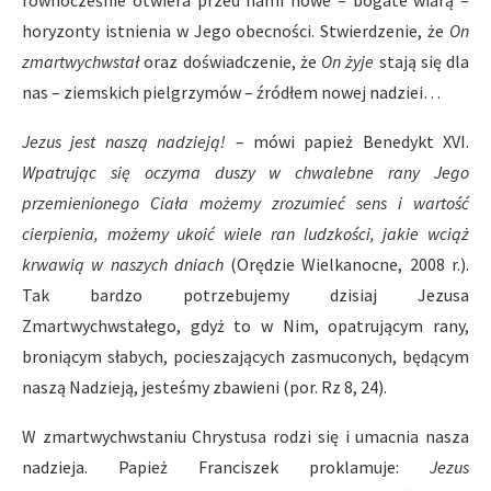
równocześnie otwiera przed nami nowe – bogate wiarą –
horyzonty istnienia w Jego obecności. Stwierdzenie, że
On
zmartwychwstał
oraz doświadczenie, że
On żyje
stają się dla
nas – ziemskich pielgrzymów – źródłem nowej nadziei…
Jezus jest naszą nadzieją!
– mówi papież Benedykt XVI.
Wpatrując się oczyma duszy w chwalebne rany Jego
przemienionego Ciała możemy zrozumieć sens i wartość
cierpienia, możemy ukoić wiele ran ludzkości, jakie wciąż
krwawią w naszych dniach
(Orędzie Wielkanocne, 2008 r.).
Tak bardzo potrzebujemy dzisiaj Jezusa
Zmartwychwstałego, gdyż to w Nim, opatrującym rany,
broniącym słabych, pocieszających zasmuconych, będącym
naszą Nadzieją, jesteśmy zbawieni (por. Rz 8, 24).
W zmartwychwstaniu Chrystusa rodzi się i umacnia nasza
nadzieja. Papież Franciszek proklamuje:
Jezus