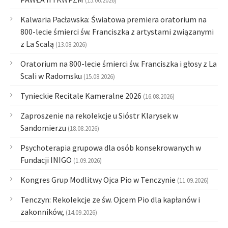
(15.06.2026)
Kalwaria Pacławska: Światowa premiera oratorium na
800-lecie śmierci św. Franciszka z artystami związanymi
z La Scalą
(13.08.2026)
Oratorium na 800-lecie śmierci św. Franciszka i głosy z La
Scali w Radomsku
(15.08.2026)
Tynieckie Recitale Kameralne 2026
(16.08.2026)
Zaproszenie na rekolekcje u Sióstr Klarysek w
Sandomierzu
(18.08.2026)
Psychoterapia grupowa dla osób konsekrowanych w
Fundacji INIGO
(1.09.2026)
Kongres Grup Modlitwy Ojca Pio w Tenczynie
(11.09.2026)
Tenczyn: Rekolekcje ze św. Ojcem Pio dla kapłanów i
zakonników,
(14.09.2026)