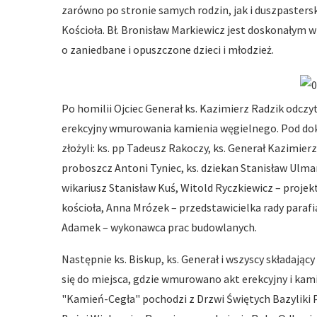
zarówno po stronie samych rodzin, jak i duszpastersk
Kościoła. Bł. Bronisław Markiewicz jest doskonałym 
o zaniedbane i opuszczone dzieci i młodzież.
Po homilii Ojciec Generał ks. Kazimierz Radzik odczyt
erekcyjny wmurowania kamienia węgielnego. Pod d
złożyli: ks. pp Tadeusz Rakoczy, ks. Generał Kazimierz
proboszcz Antoni Tyniec, ks. dziekan Stanisław Ulman
wikariusz Stanisław Kuś, Witold Ryczkiewicz – projekt
kościoła, Anna Mrózek – przedstawicielka rady parafi
Adamek – wykonawca prac budowlanych.
Następnie ks. Biskup, ks. Generał i wszyscy składający
się do miejsca, gdzie wmurowano akt erekcyjny i kam
"Kamień-Cegła" pochodzi z Drzwi Świętych Bazyliki P