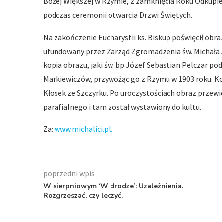
Bożej Większej w Rzymie, z zamknięcia Roku Odkupien
podczas ceremonii otwarcia Drzwi Świętych.
Na zakończenie Eucharystii ks. Biskup poświęcił obra
ufundowany przez Zarząd Zgromadzenia św. Michała A
kopia obrazu, jaki św. bp Józef Sebastian Pelczar po
Markiewiczów, przywożąc go z Rzymu w 1903 roku. Ko
Kłosek ze Szczyrku. Po uroczystościach obraz przewi
parafialnego i tam został wystawiony do kultu.
Za:
www.michalici.pl.
poprzedni wpis
W sierpniowym ‘W drodze’: Uzależnienia.
Rozgrzeszać, czy leczyć.