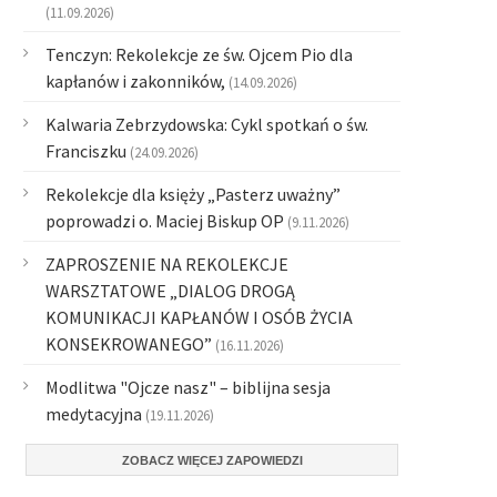
(11.09.2026)
Tenczyn: Rekolekcje ze św. Ojcem Pio dla
kapłanów i zakonników,
(14.09.2026)
Kalwaria Zebrzydowska: Cykl spotkań o św.
Franciszku
(24.09.2026)
Rekolekcje dla księży „Pasterz uważny”
poprowadzi o. Maciej Biskup OP
(9.11.2026)
ZAPROSZENIE NA REKOLEKCJE
WARSZTATOWE „DIALOG DROGĄ
KOMUNIKACJI KAPŁANÓW I OSÓB ŻYCIA
KONSEKROWANEGO”
(16.11.2026)
Modlitwa "Ojcze nasz" – biblijna sesja
medytacyjna
(19.11.2026)
ZOBACZ WIĘCEJ ZAPOWIEDZI