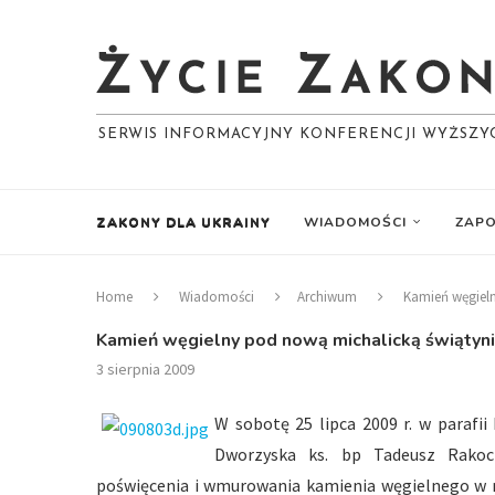
SERWIS INFORMACYJNY KONFERENCJI WYŻSZ
ZAKONY DLA UKRAINY
WIADOMOŚCI
ZAPO
Home
Wiadomości
Archiwum
Kamień węgieln
Kamień węgielny pod nową michalicką świątyn
3 sierpnia 2009
W sobotę 25 lipca 2009 r. w parafii
Dworzyska ks. bp Tadeusz Rakoczy
poświęcenia i wmurowania kamienia węgielnego w no