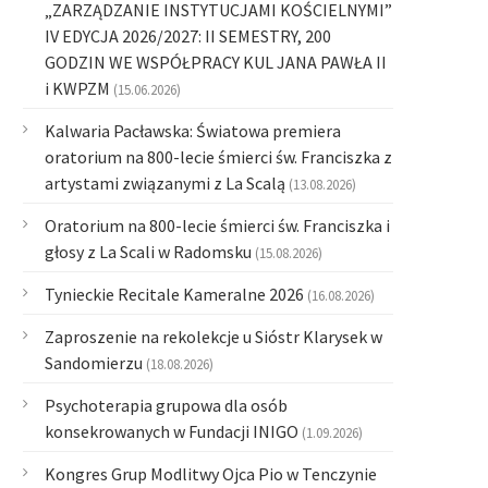
„ZARZĄDZANIE INSTYTUCJAMI KOŚCIELNYMI”
IV EDYCJA 2026/2027: II SEMESTRY, 200
GODZIN WE WSPÓŁPRACY KUL JANA PAWŁA II
i KWPZM
(15.06.2026)
Kalwaria Pacławska: Światowa premiera
oratorium na 800-lecie śmierci św. Franciszka z
artystami związanymi z La Scalą
(13.08.2026)
Oratorium na 800-lecie śmierci św. Franciszka i
głosy z La Scali w Radomsku
(15.08.2026)
Tynieckie Recitale Kameralne 2026
(16.08.2026)
Zaproszenie na rekolekcje u Sióstr Klarysek w
Sandomierzu
(18.08.2026)
Psychoterapia grupowa dla osób
konsekrowanych w Fundacji INIGO
(1.09.2026)
Kongres Grup Modlitwy Ojca Pio w Tenczynie