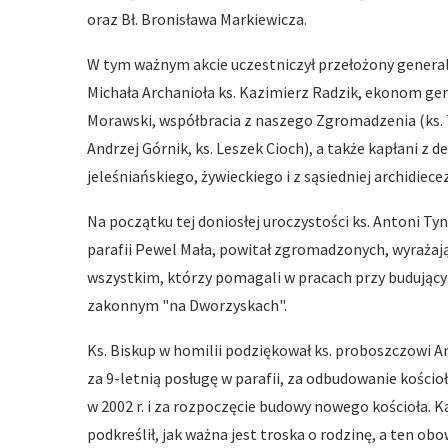
oraz Bł. Bronisława Markiewicza.
W tym ważnym akcie uczestniczył przełożony genera
Michała Archanioła ks. Kazimierz Radzik, ekonom gen
Morawski, współbracia z naszego Zgromadzenia (ks. T
Andrzej Górnik, ks. Leszek Cioch), a także kapłani z 
jeleśniańskiego, żywieckiego i z sąsiedniej archidiecez
Na początku tej doniosłej uroczystości ks. Antoni Ty
parafii Pewel Mała, powitał zgromadzonych, wyrażaj
wszystkim, którzy pomagali w pracach przy budujący
zakonnym "na Dworzyskach".
Ks. Biskup w homilii podziękował ks. proboszczowi 
za 9-letnią posługę w parafii, za odbudowanie kościo
w 2002 r. i za rozpoczęcie budowy nowego kościoła. 
podkreślił, jak ważna jest troska o rodzinę, a ten obo