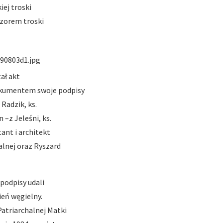
iej troski
wzorem troski
ał akt
okumentem swoje podpisy
 Radzik, ks.
 –z Jeleśni, ks.
ant i architekt
alnej oraz Ryszard
 podpisy udali
ień węgielny.
atriarchalnej Matki