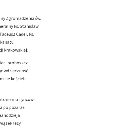
lny Zgromadzenia św.
eralny ks. Stanisław
adeusz Cader, ks.
dekanatu
ji krakowskiej.
niec, proboszcz
ąc wdzięczność
m się kościele
Antoniemu Tyńcowi
ła po pożarze
Kaznodzieja
wiązek leży