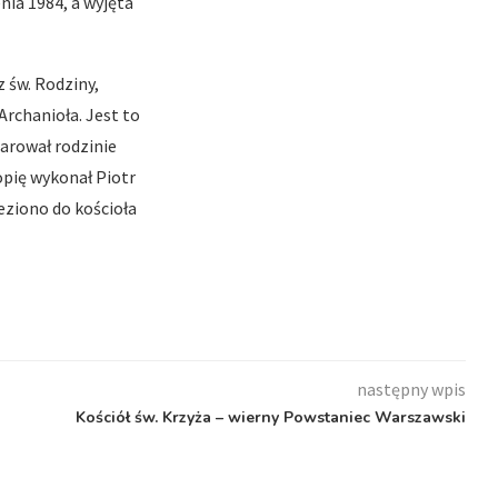
ia 1984, a wyjęta
z św. Rodziny,
rchanioła. Jest to
darował rodzinie
pię wykonał Piotr
eziono do kościoła
następny wpis
Kościół św. Krzyża – wierny Powstaniec Warszawski