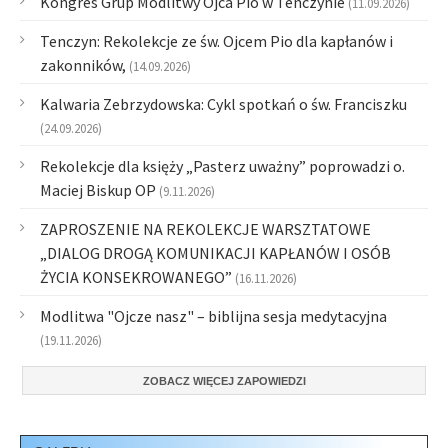
Kongres Grup Modlitwy Ojca Pio w Tenczynie
(11.09.2026)
Tenczyn: Rekolekcje ze św. Ojcem Pio dla kapłanów i
zakonników,
(14.09.2026)
Kalwaria Zebrzydowska: Cykl spotkań o św. Franciszku
(24.09.2026)
Rekolekcje dla księży „Pasterz uważny” poprowadzi o.
Maciej Biskup OP
(9.11.2026)
ZAPROSZENIE NA REKOLEKCJE WARSZTATOWE
„DIALOG DROGĄ KOMUNIKACJI KAPŁANÓW I OSÓB
ŻYCIA KONSEKROWANEGO”
(16.11.2026)
Modlitwa "Ojcze nasz" – biblijna sesja medytacyjna
(19.11.2026)
ZOBACZ WIĘCEJ ZAPOWIEDZI