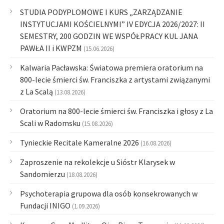
STUDIA PODYPLOMOWE I KURS „ZARZĄDZANIE
INSTYTUCJAMI KOŚCIELNYMI” IV EDYCJA 2026/2027: II
SEMESTRY, 200 GODZIN WE WSPÓŁPRACY KUL JANA
PAWŁA II i KWPZM
(15.06.2026)
Kalwaria Pacławska: Światowa premiera oratorium na
800-lecie śmierci św. Franciszka z artystami związanymi
z La Scalą
(13.08.2026)
Oratorium na 800-lecie śmierci św. Franciszka i głosy z La
Scali w Radomsku
(15.08.2026)
Tynieckie Recitale Kameralne 2026
(16.08.2026)
Zaproszenie na rekolekcje u Sióstr Klarysek w
Sandomierzu
(18.08.2026)
Psychoterapia grupowa dla osób konsekrowanych w
Fundacji INIGO
(1.09.2026)