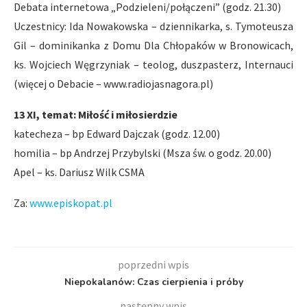
Debata internetowa „Podzieleni/połączeni” (godz. 21.30)
Uczestnicy: Ida Nowakowska – dziennikarka, s. Tymoteusza
Gil – dominikanka z Domu Dla Chłopaków w Bronowicach,
ks. Wojciech Węgrzyniak – teolog, duszpasterz, Internauci
(więcej o Debacie – www.radiojasnagora.pl)
13 XI, temat: Miłość i miłosierdzie
katecheza – bp Edward Dajczak (godz. 12.00)
homilia – bp Andrzej Przybylski (Msza św. o godz. 20.00)
Apel – ks. Dariusz Wilk CSMA
Za:
www.episkopat.pl
poprzedni wpis
Niepokalanów: Czas cierpienia i próby
następny wpis