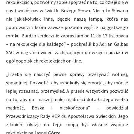
rekolekcjach, pozwólmy sobie spojrzeć na to, co dzieje się w
nas i wokół nas w świetle Bożego Słowa. Niech to Słowo a
nie jakiekolwiek inne, będzie naszą lampą, która nas
poprowadzi i która zawsze pozwala wyjść z najgęstszego
mroku. Bardzo serdecznie zapraszam od 11 do 13 listopada
– na rekolekcje dla każdego” – podkreślił bp Adrian Galbas
SAC w nagraniu wideo zachęcającym do wzięcia udziału w
ogólnopolskich rekolekcjach on-line.
„Trzeba się nauczyć pewne sprawy przeżywać wolniej,
spokojniej. Pozwolić, aby uspokoiły się emocje, aby móc je
lepiej rozeznać, przemyśleć. A przede wszystkim pozwolić
na to, aby do naszej małej mądrości dotarła Jego wielka
mądrość, Boska i nieskończona” – powiedział
Przewodniczący Rady KEP ds. Apostolstwa Świeckich. Jego
zdaniem okazją do tego mogą być właśnie wspólne
rekolekcje na Jasnej Górze.