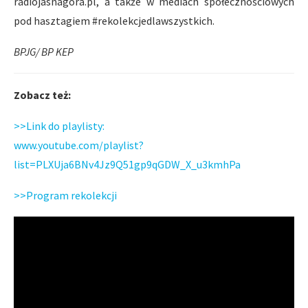
radiojasnagora.pl, a także w mediach społecznościowych
pod hasztagiem #rekolekcjedlawszystkich.
BPJG/ BP KEP
Zobacz też:
>>Link do playlisty:
www.youtube.com/playlist?
list=PLXUja6BNv4Jz9Q51gp9qGDW_X_u3kmhPa
>>Program rekolekcji