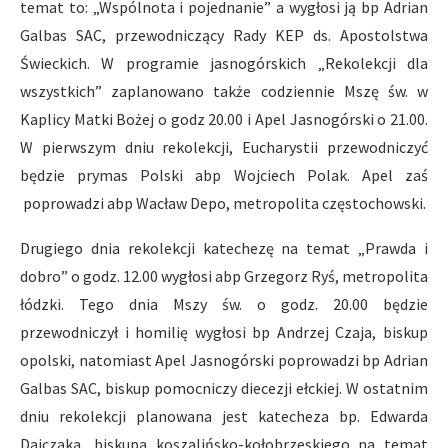
temat to: „Wspólnota i pojednanie” a wygłosi ją bp Adrian
Galbas SAC, przewodniczący Rady KEP ds. Apostolstwa
Świeckich. W programie jasnogórskich „Rekolekcji dla
wszystkich” zaplanowano także codziennie Mszę św. w
Kaplicy Matki Bożej o godz 20.00 i Apel Jasnogórski o 21.00.
W pierwszym dniu rekolekcji, Eucharystii przewodniczyć
będzie prymas Polski abp Wojciech Polak. Apel zaś
poprowadzi abp Wacław Depo, metropolita częstochowski.
Drugiego dnia rekolekcji katechezę na temat „Prawda i
dobro” o godz. 12.00 wygłosi abp Grzegorz Ryś, metropolita
łódzki. Tego dnia Mszy św. o godz. 20.00 będzie
przewodniczył i homilię wygłosi bp Andrzej Czaja, biskup
opolski, natomiast Apel Jasnogórski poprowadzi bp Adrian
Galbas SAC, biskup pomocniczy diecezji ełckiej. W ostatnim
dniu rekolekcji planowana jest katecheza bp. Edwarda
Dajczaka, biskupa koszalińsko-kołobrzeskiego na temat