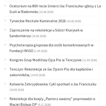
Oratorium na 800-lecie śmierci św. Franciszka i głosy z La
Scali w Radomsku
(15.08.2026)
Tynieckie Recitale Kameralne 2026
(16.08.2026)
Zaproszenie na rekolekcje u Sióstr Klarysek w
Sandomierzu
(18.08.2026)
Psychoterapia grupowa dla osób konsekrowanych w
Fundacji INIGO
(1.09.2026)
Kongres Grup Modlitwy Ojca Pio w Tenczynie
(11.09.2026)
Tenczyn: Rekolekcje ze św. Ojcem Pio dla kapłanów i
zakonników,
(14.09.2026)
Kalwaria Zebrzydowska: Cykl spotkań o św. Franciszku
(24.09.2026)
Rekolekcje dla księży „Pasterz uważny” poprowadzi o.
Maciej Biskup OP
(9.11.2026)