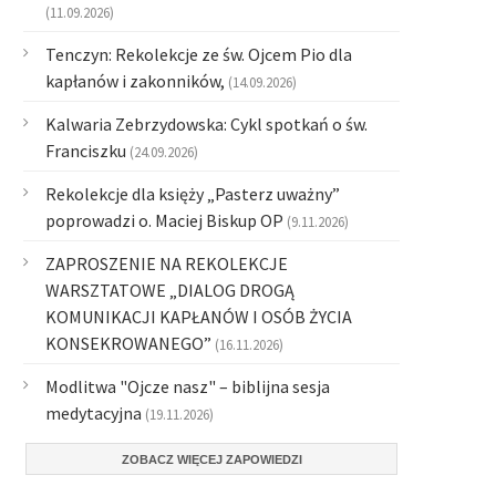
(11.09.2026)
Tenczyn: Rekolekcje ze św. Ojcem Pio dla
kapłanów i zakonników,
(14.09.2026)
Kalwaria Zebrzydowska: Cykl spotkań o św.
Franciszku
(24.09.2026)
Rekolekcje dla księży „Pasterz uważny”
poprowadzi o. Maciej Biskup OP
(9.11.2026)
ZAPROSZENIE NA REKOLEKCJE
WARSZTATOWE „DIALOG DROGĄ
KOMUNIKACJI KAPŁANÓW I OSÓB ŻYCIA
KONSEKROWANEGO”
(16.11.2026)
Modlitwa "Ojcze nasz" – biblijna sesja
medytacyjna
(19.11.2026)
ZOBACZ WIĘCEJ ZAPOWIEDZI