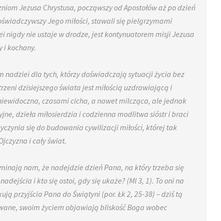
zniom Jezusa Chrystusa, począwszy od Apostołów aż po dzień
doświadczywszy Jego miłości, stawali się pielgrzymami
i nigdy nie ustaje w drodze, jest kontynuatorem misji Jezusa
y i kochany.
nadziei dla tych, którzy doświadczają sytuacji życia bez
trzeni dzisiejszego świata jest miłością uzdrawiającą i
niewidoczna, czasami cicha, a nawet milcząca, ale jednak
, dzieła miłosierdzia i codzienna modlitwa sióstr i braci
zynia się do budowania cywilizacji miłości, której tak
jczyzna i cały świat.
inają nam, że nadejdzie dzień Pana, na który trzeba się
dejścia i kto się ostoi, gdy się ukaże? (Ml 3, 1). To oni na
ą przyjścia Pana do Świątyni (por. Łk 2, 25-38) – dziś tą
rowane, swoim życiem objawiają bliskość Boga wobec