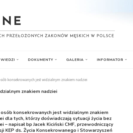
YCH PRZEŁOŻONYCH ZAKONÓW MĘSKICH W POLSCE
WIEDZI
DOKUMENTY
GALERIA
INFORMATOR
a osób konsekrowanych jest widzialnym znakiem nadziei
idzialnym znakiem nadziei
a osób konsekrowanych jest widzialnym znakiem
ei dla tych, którzy doświadczają sytuacji życia bez
ei – napisał bp Jacek Kiciński CMF, przewodniczący
sji KEP ds. Życia Konsekrowanego i Stowarzyszeń