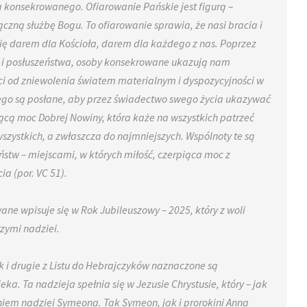
ia konsekrowanego. Ofiarowanie Pańskie jest figurą –
ną służbę Bogu. To ofiarowanie sprawia, że nasi bracia i
ą się darem dla Kościoła, darem dla każdego z nas. Poprzez
a i posłuszeństwa, osoby konsekrowane ukazują nam
ci od zniewolenia światem materialnym i dyspozycyjności w
nego są posłane, aby przez świadectwo swego życia ukazywać
jącą moc Dobrej Nowiny, która każe na wszystkich patrzeć
 wszystkich, a zwłaszcza do najmniejszych. Wspólnoty te są
stw – miejscami, w których miłość, czerpiąca moc z
a (por. VC 51).
ane wpisuje się w Rok Jubileuszowy – 2025, który z woli
zymi nadziei.
k i drugie z Listu do Hebrajczyków naznaczone są
a. Ta nadzieja spełnia się w Jezusie Chrystusie, który – jak
nieniem nadziei Symeona. Tak Symeon, jak i prorokini Anna