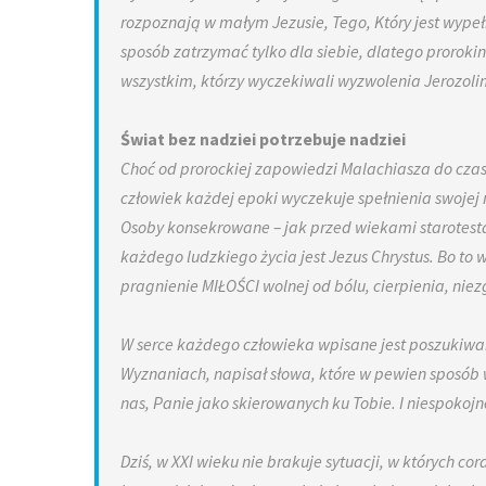
rozpoznają w małym Jezusie, Tego, Który jest wypeł
sposób zatrzymać tylko dla siebie, dlatego proroki
wszystkim, którzy wyczekiwali wyzwolenia Jerozoli
Świat bez nadziei potrzebuje nadziei
Choć od prorockiej zapowiedzi Malachiasza do czasu
człowiek każdej epoki wyczekuje spełnienia swojej n
Osoby konsekrowane – jak przed wiekami starotest
każdego ludzkiego życia jest Jezus Chrystus. Bo to 
pragnienie MIŁOŚCI wolnej od bólu, cierpienia, nie
W serce każdego człowieka wpisane jest poszukiwan
Wyznaniach, napisał słowa, które w pewien sposób 
nas, Panie jako skierowanych ku Tobie. I niespokojne
Dziś, w XXI wieku nie brakuje sytuacji, w których cor