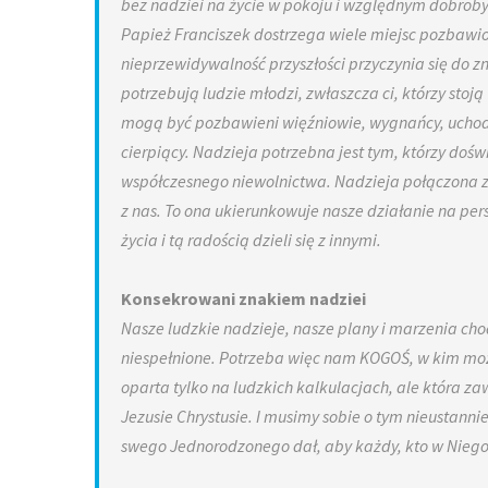
bez nadziei na życie w pokoju i względnym dobrobyci
Papież Franciszek dostrzega wiele miejsc pozbawion
nieprzewidywalność przyszłości przyczynia się do zn
potrzebują ludzie młodzi, zwłaszcza ci, którzy stoj
mogą być pozbawieni więźniowie, wygnańcy, uchodźcy 
cierpiący. Nadzieja potrzebna jest tym, którzy doś
współczesnego niewolnictwa. Nadzieja połączona z
z nas. To ona ukierunkowuje nasze działanie na per
życia i tą radością dzieli się z innymi.
Konsekrowani znakiem nadziei
Nasze ludzkie nadzieje, nasze plany i marzenia ch
niespełnione. Potrzeba więc nam KOGOŚ, w kim może
oparta tylko na ludzkich kalkulacjach, ale która za
Jezusie Chrystusie. I musimy sobie o tym nieustan
swego Jednorodzonego dał, aby każdy, kto w Niego wi