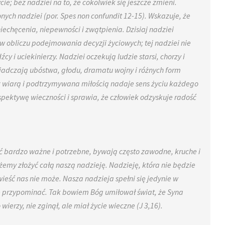
e; bez nadziei na to, że cokolwiek się jeszcze zmieni.
ych nadziei (por. Spes non confundit 12-15). Wskazuje, że
iechęcenia, niepewności i zwątpienia. Dzisiaj nadziei
ą w obliczu podejmowania decyzji życiowych; tej nadziei nie
i uciekinierzy. Nadziei oczekują ludzie starsi, chorzy i
wiadczają ubóstwa, głodu, dramatu wojny i różnych form
 wiarą i podtrzymywana miłością nadaje sens życiu każdego
spektywę wieczności i sprawia, że człowiek odzyskuje radość
oć bardzo ważne i potrzebne, bywają często zawodne, kruche i
my złożyć całą naszą nadzieję. Nadzieję, która nie będzie
wieść nas nie może. Nasza nadzieja spełni się jedynie w
nie przypominać. Tak bowiem Bóg umiłował świat, że Syna
erzy, nie zginął, ale miał życie wieczne (J 3,16).