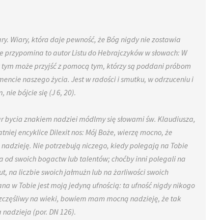
ary. Wiary, która daje pewność, że Bóg nigdy nie zostawia
nie przypomina to autor Listu do Hebrajczyków w słowach: W
 tym może przyjść z pomocą tym, którzy są poddani próbom
encie naszego życia. Jest w radości i smutku, w odrzuceniu i
 nie bójcie się (J 6, 20).
 bycia znakiem nadziei módlmy się słowami św. Klaudiusza,
atniej encyklice Dilexit nos: Mój Boże, wierzę mocno, że
 nadzieję. Nie potrzebują niczego, kiedy polegają na Tobie
a od swoich bogactw lub talentów; choćby inni polegali na
t, na liczbie swoich jałmużn lub na żarliwości swoich
na w Tobie jest moją jedyną ufnością: ta ufność nigdy nikogo
szczęśliwy na wieki, bowiem mam mocną nadzieję, że tak
 nadzieja (por. DN 126).