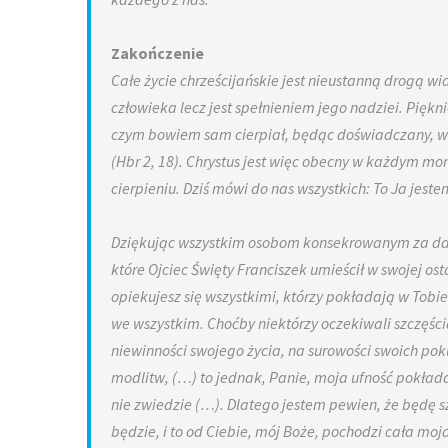
Zakończenie
Całe życie chrześcijańskie jest nieustanną drogą wi
człowieka lecz jest spełnieniem jego nadziei. Pięk
czym bowiem sam cierpiał, będąc doświadczany, w
(Hbr 2, 18). Chrystus jest więc obecny w każdym mom
cierpieniu. Dziś mówi do nas wszystkich: To Ja jestem,
Dziękując wszystkim osobom konsekrowanym za dar
które Ojciec Święty Franciszek umieścił w swojej ost
opiekujesz się wszystkimi, którzy pokładają w Tobie
we wszystkim. Choćby niektórzy oczekiwali szczęści
niewinności swojego życia, na surowości swoich poku
modlitw, (…) to jednak, Panie, moja ufność pokłada
nie zwiedzie (…). Dlatego jestem pewien, że będę 
będzie, i to od Ciebie, mój Boże, pochodzi cała moja