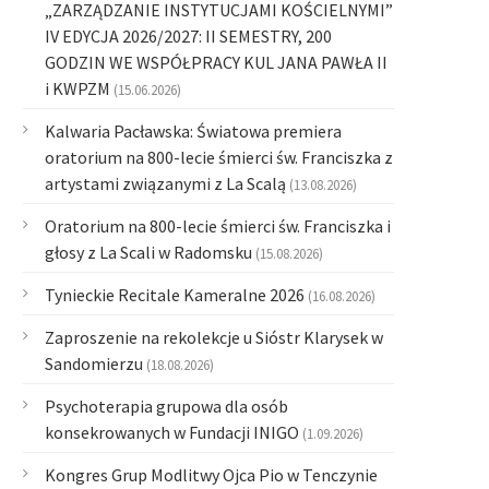
„ZARZĄDZANIE INSTYTUCJAMI KOŚCIELNYMI”
IV EDYCJA 2026/2027: II SEMESTRY, 200
GODZIN WE WSPÓŁPRACY KUL JANA PAWŁA II
i KWPZM
(15.06.2026)
Kalwaria Pacławska: Światowa premiera
oratorium na 800-lecie śmierci św. Franciszka z
artystami związanymi z La Scalą
(13.08.2026)
Oratorium na 800-lecie śmierci św. Franciszka i
głosy z La Scali w Radomsku
(15.08.2026)
Tynieckie Recitale Kameralne 2026
(16.08.2026)
Zaproszenie na rekolekcje u Sióstr Klarysek w
Sandomierzu
(18.08.2026)
Psychoterapia grupowa dla osób
konsekrowanych w Fundacji INIGO
(1.09.2026)
Kongres Grup Modlitwy Ojca Pio w Tenczynie