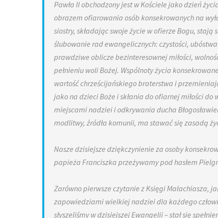
Pawła II obchodzony jest w Kościele jako dzień życ
obrazem ofiarowania osób konsekrowanych na wyłącz
siostry, składając swoje życie w ofierze Bogu, staj
ślubowanie rad ewangelicznych: czystości, ubóstw
prawdziwe oblicze bezinteresownej miłości, wolnoś
pełnieniu woli Bożej. Wspólnoty życia konsekrowa
wartość chrześcijańskiego braterstwa i przemienia
jako na dzieci Boże i skłania do ofiarnej miłości do
miejscami nadziei i odkrywania ducha Błogosławień
modlitwy, źródła komunii, ma stawać się zasadą życi
Nasze dzisiejsze dziękczynienie za osoby konsekrow
papieża Franciszka przeżywamy pod hasłem Pielgr
Zarówno pierwsze czytanie z Księgi Malachiasza, ja
zapowiedziami wielkiej nadziei dla każdego człowiek
słyszeliśmy w dzisiejszej Ewangelii – stał się speł