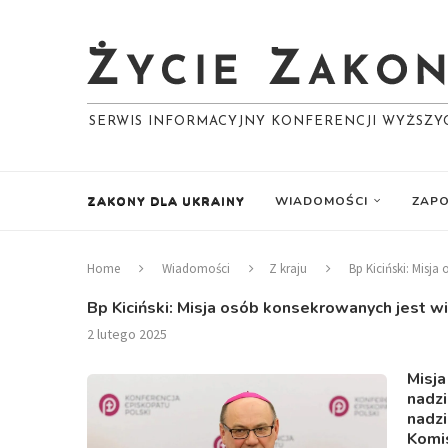
SERWIS INFORMACYJNY KONFERENCJI WYŻSZ
ZAKONY DLA UKRAINY
WIADOMOŚCI
ZAPO
Home
Wiadomości
Z kraju
Bp Kiciński: Misj
Bp Kiciński: Misja osób konsekrowanych jest w
2 lutego 2025
Misj
nadzi
nadzi
Komi