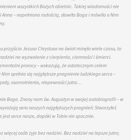
nieniem wszystkich Bożych obietnic. Takiej wiadomości nie
ni Anna – napełniona radością, sławiła Boga i mówiła o Nim
my.
 przyjścia Jezusa Chrystusa na świat minęło wiele czasu, to
adziei na wyzwolenie z cierpienia, ciemności i śmierci.
amentalni prorocy – wskazują, że ostatecznym celem
w Nim spełnia się najgłębsze pragnienie ludzkiego serca –
zgody, osamotnienia, niepewności jutra…
ie Boga. Znany nam św. Augustyn w swojej autobiografii – w
wyrażają sens naszych najgłębszych pragnień: Stworzyłeś
 jest serce nasze, dopóki w Tobie nie spocznie.
az więcej osób żyje bez nadziei. Bez nadziei na lepsze jutro;