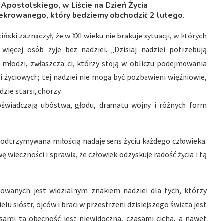
 Apostolskiego, w Liście na Dzień Życia
ekrowanego, który będziemy obchodzić 2 lutego.
iński zaznaczył, że w XXI wieku nie brakuje sytuacji, w których
 więcej osób żyje bez nadziei. „Dzisiaj nadziei potrzebują
e młodzi, zwłaszcza ci, którzy stoją w obliczu podejmowania
ji życiowych; tej nadziei nie mogą być pozbawieni więźniowie,
dzie starsi, chorzy
doświadczają ubóstwa, głodu, dramatu wojny i różnych form
 podtrzymywana miłością nadaje sens życiu każdego człowieka.
 wieczności i sprawia, że człowiek odzyskuje radość życia i tą
rowanych jest widzialnym znakiem nadziei dla tych, którzy
elu sióstr, ojców i braci w przestrzeni dzisiejszego świata jest
zasami ta obecność jest niewidoczna, czasami cicha, a nawet