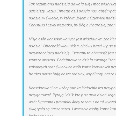
Tak rozumiana nadzieja dawała siłę i moc wiary uc
dzisiejszy. Jezus Chrystus dziś posyła nas, abyśmy 
nadziei w świecie, w którym żyjemy. Człowiek nadzie
Chrystusa i czyni wszystko, by Bóg był bardziej znan
Misja osób konsekrowanych jest widzialnym znakiem 
nadziei. Obecność wielu sióstr, ojców i braci w przes
przywracającą nadzieję. Czasami ta obecność jest 
zawsze owocna. Podejmowane dzieła ewangelizacyjne
zakonnych oraz świeckich osób konsekrowanych przyc
bardzo potrzebują nasze rodziny, wspólnoty, nasza O
Konsekrowani na wzór proroka Malachiasza przypom
przygotować. Pytają i dziś: kto przetrwa dzień Jego na
wzór Symeona i prorokini Anny razem z nami wyczekuj
świątynią są nasze serca. I wreszcie osoby konsek
każdego z nas.