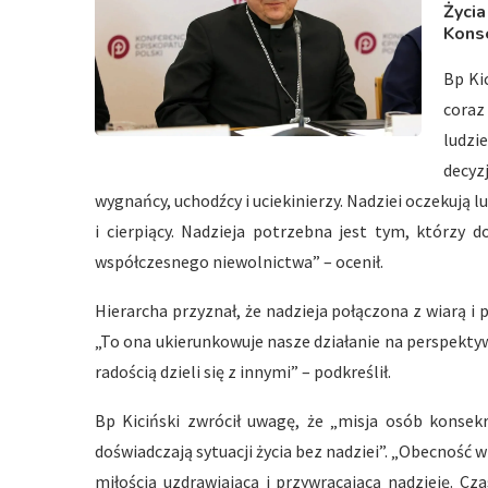
Życia
Kons
Bp Kic
coraz
ludzi
decyz
wygnańcy, uchodźcy i uciekinierzy. Nadziei oczekują lu
i cierpiący. Nadzieja potrzebna jest tym, którzy 
współczesnego niewolnictwa” – ocenił.
Hierarcha przyznał, że nadzieja połączona z wiarą i
„To ona ukierunkowuje nasze działanie na perspektywę
radością dzieli się z innymi” – podkreślił.
Bp Kiciński zwrócił uwagę, że „misja osób konsek
doświadczają sytuacji życia bez nadziei”. „Obecność wi
miłością uzdrawiającą i przywracającą nadzieję. C