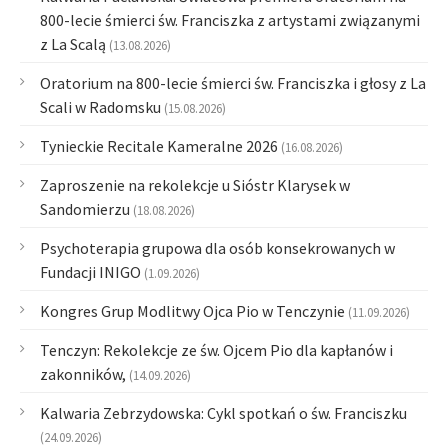
800-lecie śmierci św. Franciszka z artystami związanymi
z La Scalą
(13.08.2026)
Oratorium na 800-lecie śmierci św. Franciszka i głosy z La
Scali w Radomsku
(15.08.2026)
Tynieckie Recitale Kameralne 2026
(16.08.2026)
Zaproszenie na rekolekcje u Sióstr Klarysek w
Sandomierzu
(18.08.2026)
Psychoterapia grupowa dla osób konsekrowanych w
Fundacji INIGO
(1.09.2026)
Kongres Grup Modlitwy Ojca Pio w Tenczynie
(11.09.2026)
Tenczyn: Rekolekcje ze św. Ojcem Pio dla kapłanów i
zakonników,
(14.09.2026)
Kalwaria Zebrzydowska: Cykl spotkań o św. Franciszku
(24.09.2026)