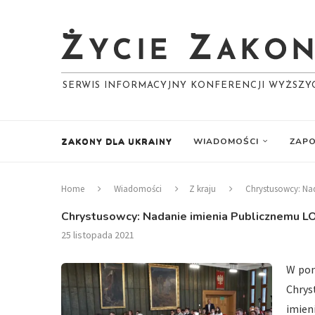
SERWIS INFORMACYJNY KONFERENCJI WYŻSZ
ZAKONY DLA UKRAINY
WIADOMOŚCI
ZAPO
Home
Wiadomości
Z kraju
Chrystusowcy: Nad
Chrystusowcy: Nadanie imienia Publicznemu LO 
25 listopada 2021
W pon
Chrys
imien