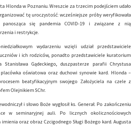
ta Hlonda w Poznaniu. Wreszcie za trzecim podejściem udało
organizować tę uroczystość: wcześniejsze próby weryfikowała
ż panosząca się pandemia COVID-19 i związane z nią
zenia i restrykcje.
iedziałkowym wydarzeniu wzięli udział przedstawiciele
 i uczniów i ich rodziców, ponadto przedstawiciele kuratorium
 Stanisława Gądeckiego, duszpasterze parafii Chrystusa
a placówka oświatowa oraz duchowi synowie kard. Hlonda –
procesem beatyfikacyjnym swojego Założyciela na czele z
fem Olejnikiem SChr.
ewodniczył i słowo Boże wygłosił ks. Generał. Po zakończeniu
ce w seminaryjnej auli. Po licznych okolicznościowych
imienia oraz obraz Czcigodnego Sługi Bożego kard. Augusta