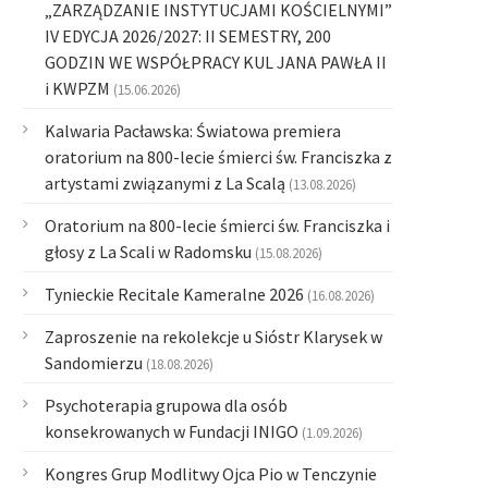
„ZARZĄDZANIE INSTYTUCJAMI KOŚCIELNYMI”
IV EDYCJA 2026/2027: II SEMESTRY, 200
GODZIN WE WSPÓŁPRACY KUL JANA PAWŁA II
i KWPZM
(15.06.2026)
Kalwaria Pacławska: Światowa premiera
oratorium na 800-lecie śmierci św. Franciszka z
artystami związanymi z La Scalą
(13.08.2026)
Oratorium na 800-lecie śmierci św. Franciszka i
głosy z La Scali w Radomsku
(15.08.2026)
Tynieckie Recitale Kameralne 2026
(16.08.2026)
Zaproszenie na rekolekcje u Sióstr Klarysek w
Sandomierzu
(18.08.2026)
Psychoterapia grupowa dla osób
konsekrowanych w Fundacji INIGO
(1.09.2026)
Kongres Grup Modlitwy Ojca Pio w Tenczynie