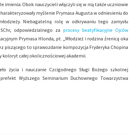
 imienia. Obok nauczycieli włączyli się w nią także uczniowie
 charakteryzowały myślenie Prymasa Augusta w odniesieniu do
młodzieży. Niebagatelną rolę w odkrywaniu tego zamysłu
a SChr, odpowiedzialnego za
procesy beatyfikacyjne Ojców
kacyjnym Prymasa Hlonda, pt. „Młodzież i rodzina źrenicą oka
zez piszącego to sprawozdanie kompozycja Fryderyka Chopina
 koloryt całej okolicznościowej akademii.
eło życia i nauczanie Czcigodnego Sługi Bożego szkolnej
hr, prefekt Wyższego Seminarium Duchownego Towarzystwa