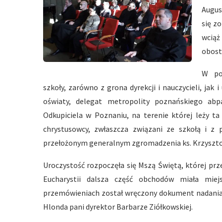
Augus
się z
wcią
obostr
W pon
szkoły, zarówno z grona dyrekcji i nauczycieli, jak
oświaty, delegat metropolity poznańskiego abpa
Odkupiciela w Poznaniu, na terenie której leży t
chrystusowcy, zwłaszcza związani ze szkołą i z 
przełożonym generalnym zgromadzenia ks. Krzyszto
Uroczystość rozpoczęła się Mszą Świętą, której prz
Eucharystii dalsza część obchodów miała miejs
przemówieniach został wręczony dokument nadania 
Hlonda pani dyrektor Barbarze Ziółkowskiej.