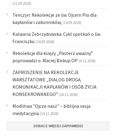
(11.09.2026)
Tenczyn: Rekolekcje ze św. Ojcem Pio dla
kapłanów i zakonników,
(14.09.2026)
Kalwaria Zebrzydowska: Cykl spotkań o św.
Franciszku
(24.09.2026)
Rekolekcje dla księży „Pasterz uważny”
poprowadzi o. Maciej Biskup OP
(9.11.2026)
ZAPROSZENIE NA REKOLEKCJE
WARSZTATOWE „DIALOG DROGĄ
KOMUNIKACJI KAPŁANÓW I OSÓB ŻYCIA
KONSEKROWANEGO”
(16.11.2026)
Modlitwa "Ojcze nasz" – biblijna sesja
medytacyjna
(19.11.2026)
ZOBACZ WIĘCEJ ZAPOWIEDZI