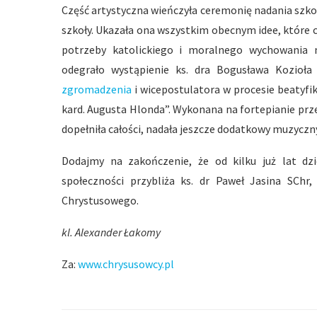
Część artystyczna wieńczyła ceremonię nadania szkole
szkoły. Ukazała ona wszystkim obecnym idee, które
potrzeby katolickiego i moralnego wychowania 
odegrało wystąpienie ks. dra Bogusława Kozioł
zgromadzenia
i wicepostulatora w procesie beatyfi
kard. Augusta Hlonda”. Wykonana na fortepianie pr
dopełniła całości, nadała jeszcze dodatkowy muzyczny
Dodajmy na zakończenie, że od kilku już lat dzi
społeczności przybliża ks. dr Paweł Jasina SC
Chrystusowego.
kl. Alexander Łakomy
Za:
www.chrysusowcy.pl