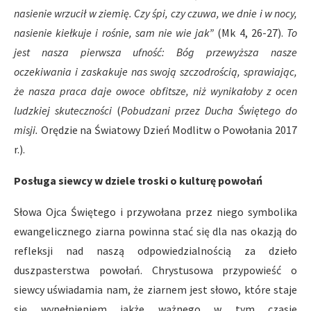
nasienie wrzucił w ziemię. Czy śpi, czy czuwa, we dnie i w nocy,
nasienie kiełkuje i rośnie, sam nie wie jak”
(Mk 4, 26-27).
To
jest nasza pierwsza ufność: Bóg przewyższa nasze
oczekiwania i zaskakuje nas swoją szczodrością, sprawiając,
że nasza praca daje owoce obfitsze, niż wynikałoby z ocen
ludzkiej skuteczności
(
Pobudzani przez Ducha Świętego do
misji.
Orędzie na Światowy Dzień Modlitw o Powołania 2017
r.).
Posługa siewcy w dziele troski o kulturę powołań
Słowa Ojca Świętego i przywołana przez niego symbolika
ewangelicznego ziarna powinna stać się dla nas okazją do
refleksji nad naszą odpowiedzialnością za dzieło
duszpasterstwa powołań. Chrystusowa przypowieść o
siewcy uświadamia nam, że ziarnem jest słowo, które staje
się wypełnieniem jakże ważnego w tym czasie