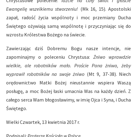
Chrystusowe polecenie:
Idźcie na cały świat i głoście
Ewangelię wszelkiemu stworzeniu!
(Mk 16, 15). Apostolski
zapał, radość życia wspólnoty i moc przemiany Ducha
Świętego ożywiają samą wspólnotę i przyczyniając się do
wzrostu Królestwa Bożego na świecie.
Zawierzając dziś Dobremu Bogu nasze intencje, nie
zapominajmy o poleceniu Chrystusa:
Żniwo wprawdzie
wielkie, ale robotników mało. Proście Pana żniwa, żeby
wyprawił robotników na swoje żniwo
(Mt 9, 37-38). Niech
orędownictwo Matki Bożej nieustannie wspiera Waszą
posługę, a moc Bożej łaski umacnia Was na każdy dzień. Z
całego serca Wam błogosławimy, w imię Ojca i Syna, i Ducha
Świętego.
Wielki Czwartek, 13 kwietnia 2017 r.
Podpisali:
Pasterze Kościoła w Polsce