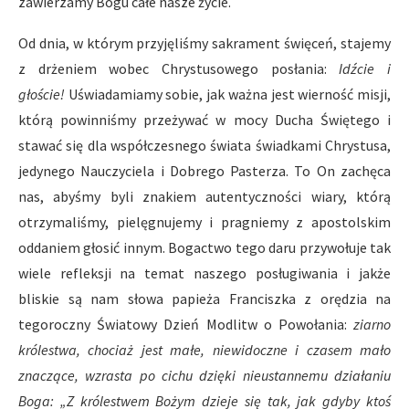
zawierzamy Bogu całe nasze życie.
Od dnia, w którym przyjęliśmy sakrament święceń, stajemy
z drżeniem wobec Chrystusowego posłania:
Idźcie i
głoście!
Uświadamiamy sobie, jak ważna jest wierność misji,
którą powinniśmy przeżywać w mocy Ducha Świętego i
stawać się dla współczesnego świata świadkami Chrystusa,
jedynego Nauczyciela i Dobrego Pasterza. To On zachęca
nas, abyśmy byli znakiem autentyczności wiary, którą
otrzymaliśmy, pielęgnujemy i pragniemy z apostolskim
oddaniem głosić innym. Bogactwo tego daru przywołuje tak
wiele refleksji na temat naszego posługiwania i jakże
bliskie są nam słowa papieża Franciszka z orędzia na
tegoroczny Światowy Dzień Modlitw o Powołania:
ziarno
królestwa, chociaż jest małe, niewidoczne i czasem mało
znaczące, wzrasta po cichu dzięki nieustannemu działaniu
Boga: „Z królestwem Bożym dzieje się tak, jak gdyby ktoś