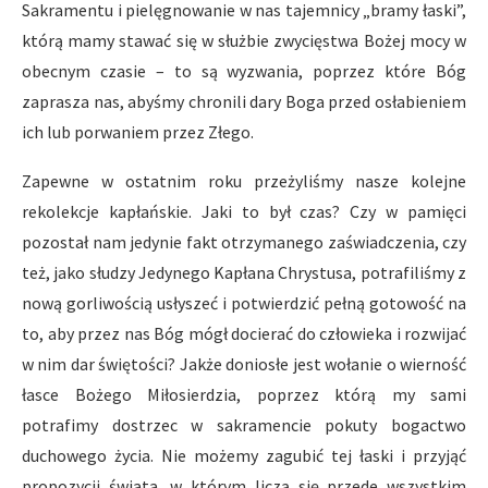
Sakramentu i pielęgnowanie w nas tajemnicy „bramy łaski”,
którą mamy stawać się w służbie zwycięstwa Bożej mocy w
obecnym czasie – to są wyzwania, poprzez które Bóg
zaprasza nas, abyśmy chronili dary Boga przed osłabieniem
ich lub porwaniem przez Złego.
Zapewne w ostatnim roku przeżyliśmy nasze kolejne
rekolekcje kapłańskie. Jaki to był czas? Czy w pamięci
pozostał nam jedynie fakt otrzymanego zaświadczenia, czy
też, jako słudzy Jedynego Kapłana Chrystusa, potrafiliśmy z
nową gorliwością usłyszeć i potwierdzić pełną gotowość na
to, aby przez nas Bóg mógł docierać do człowieka i rozwijać
w nim dar świętości? Jakże doniosłe jest wołanie o wierność
łasce Bożego Miłosierdzia, poprzez którą my sami
potrafimy dostrzec w sakramencie pokuty bogactwo
duchowego życia. Nie możemy zagubić tej łaski i przyjąć
propozycji świata, w którym liczą się przede wszystkim