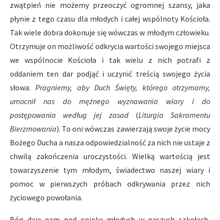
zwątpień nie możemy przeoczyć ogromnej szansy, jaka
płynie z tego czasu dla młodych i całej wspólnoty Kościoła.
Tak wiele dobra dokonuje się wówczas w młodym człowieku.
Otrzymuje on możliwość odkrycia wartości swojego miejsca
we wspólnocie Kościoła i tak wielu z nich potrafi z
oddaniem ten dar podjąć i uczynić treścią swojego życia
słowa:
Pragniemy, aby Duch Święty, którego otrzymamy,
umocnił nas do mężnego wyznawania wiary i do
postępowania według jej zasad
(
Liturgia Sakramentu
Bierzmowania
). To oni wówczas zawierzają swoje życie mocy
Bożego Ducha a nasza odpowiedzialność za nich nie ustaje z
chwilą zakończenia uroczystości. Wielką wartością jest
towarzyszenie tym młodym, świadectwo naszej wiary i
pomoc w pierwszych próbach odkrywania przez nich
życiowego powołania.
Bóg daje nam pod opiekę młodych w naszych szkołach,