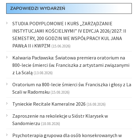
ZAPOWIEDZI WYDARZEŃ
STUDIA PODYPLOMOWE I KURS „ZARZĄDZANIE
INSTYTUCJAMI KOŚCIELNYMI” IV EDYCJA 2026/2027: II
SEMESTRY, 200 GODZIN WE WSPÓŁPRACY KUL JANA
PAWŁA II i KWPZM
(15.06.2026)
Kalwaria Pacławska: Światowa premiera oratorium na
800-lecie śmierci św. Franciszka z artystami związanymi
z La Scalą
(13.08.2026)
Oratorium na 800-lecie śmierci św. Franciszka i głosy z La
Scali w Radomsku
(15.08.2026)
Tynieckie Recitale Kameralne 2026
(16.08.2026)
Zaproszenie na rekolekcje u Sióstr Klarysek w
Sandomierzu
(18.08.2026)
Psychoterapia grupowa dla osób konsekrowanych w