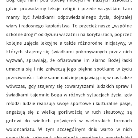
gdzie prowadzimy lekcje religii i przede wszystkim tam
mamy być świadkami odpowiedzialnego życia, dojrzałej
wiary i radosnego kapłaństwa. To przecież nasze „wspólne
szkolne drogi” od dyżuru w szatni i na korytarzach, poprzez
kolejne zajęcia lekcyjne a także różnorodne inicjatywy, w
których stajemy się świadkami pokonywanych przez nich
wyzwań, sprawiają, że ofiarowane im ziarno Bożej łaski
umacnia się i nie zniweczą jego piękna spotkane w życiu
przeciwności. Takie same nadzieje pojawiają się w nas także
wówczas, gdy stajemy się towarzyszami ludzkich spraw i
świadkami tajemnic Boga w różnych sytuacjach życia, gdy
młodzi ludzie realizują swoje sportowe i kulturalne pasje,
angażują się z wielką gorliwością w ruch skautowy, są
gotowi do wielkich poświęceń w wielorakich formach
wolontariatu. W tym szczególnym dniu warto w nich
wszystkich zobaczyć aktualność wspólnoty apostolskiej