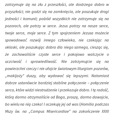
zatrzymuje się na złu z przeszłości, ale dostrzega dobro w
przyszłości; nie godzi się na zamknięcia, ale poszukuje drogi
jedności i komunii; pośród wszystkich nie zatrzymuje się na
pozorach, ale patrzy w serce. Jezus patrzy na nasze serce,
twoje serce, moje serce. Z tym spojrzeniem Jezusa możecie
spowodować rozwój innego człowieka, nie czekając na
oklaski, ale poszukując dobra dla niego samego, ciesząc się,
że zachowaliście czyste serce i pokojowo walczycie o
uczciwość i sprawiedliwość. Nie zatrzymujcie się na
powierzchni rzeczy i nie ufajcie światowym liturgiom pozorów,
„makijaży” duszy, aby wydawać się lepszymi. Natomiast
dobrze ustanówcie bardziej stabilne połączenie – połączenie
serca, które widzi niestrudzenie i przekazuje dobro. I tę radość,
którą darmo otrzymaliście od Boga, proszę, darmo dawajcie,
bo wielu na nią czeka! I oczekuję jej od was
(
Homilia podczas
Mszy św. na „Campus Misericordiae” na zakończenie XXXI