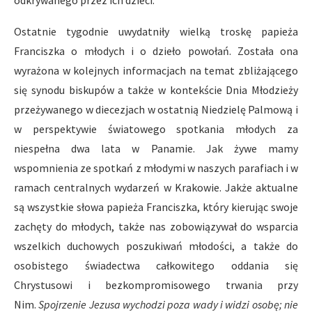
odkrywanego przez ich dzieci.
Ostatnie tygodnie uwydatniły wielką troskę papieża
Franciszka o młodych i o dzieło powołań. Została ona
wyrażona w kolejnych informacjach na temat zbliżającego
się synodu biskupów a także w kontekście Dnia Młodzieży
przeżywanego w diecezjach w ostatnią Niedzielę Palmową i
w perspektywie światowego spotkania młodych za
niespełna dwa lata w Panamie. Jak żywe mamy
wspomnienia ze spotkań z młodymi w naszych parafiach i w
ramach centralnych wydarzeń w Krakowie. Jakże aktualne
są wszystkie słowa papieża Franciszka, który kierując swoje
zachęty do młodych, także nas zobowiązywał do wsparcia
wszelkich duchowych poszukiwań młodości, a także do
osobistego świadectwa całkowitego oddania się
Chrystusowi i bezkompromisowego trwania przy
Nim.
Spojrzenie Jezusa wychodzi poza wady i widzi osobę; nie