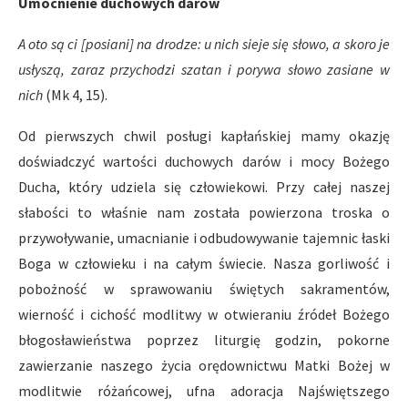
Umocnienie duchowych darów
A oto są ci [posiani] na drodze: u nich sieje się słowo, a skoro je
usłyszą, zaraz przychodzi szatan i porywa słowo zasiane w
nich
(Mk 4, 15).
Od pierwszych chwil posługi kapłańskiej mamy okazję
doświadczyć wartości duchowych darów i mocy Bożego
Ducha, który udziela się człowiekowi. Przy całej naszej
słabości to właśnie nam została powierzona troska o
przywoływanie, umacnianie i odbudowywanie tajemnic łaski
Boga w człowieku i na całym świecie. Nasza gorliwość i
pobożność w sprawowaniu świętych sakramentów,
wierność i cichość modlitwy w otwieraniu źródeł Bożego
błogosławieństwa poprzez liturgię godzin, pokorne
zawierzanie naszego życia orędownictwu Matki Bożej w
modlitwie różańcowej, ufna adoracja Najświętszego