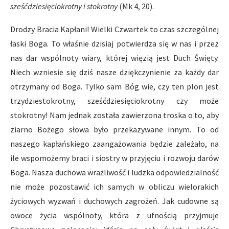
sześćdziesięciokrotny i stokrotny
(Mk 4, 20).
Drodzy Bracia Kapłani! Wielki Czwartek to czas szczególnej
łaski Boga. To właśnie dzisiaj potwierdza się w nas i przez
nas dar wspólnoty wiary, której więzią jest Duch Święty.
Niech wzniesie się dziś nasze dziękczynienie za każdy dar
otrzymany od Boga. Tylko sam Bóg wie, czy ten plon jest
trzydziestokrotny, sześćdziesięciokrotny czy może
stokrotny! Nam jednak została zawierzona troska o to, aby
ziarno Bożego słowa było przekazywane innym. To od
naszego kapłańskiego zaangażowania będzie zależało, na
ile wspomożemy braci i siostry w przyjęciu i rozwoju darów
Boga. Nasza duchowa wrażliwość i ludzka odpowiedzialność
nie może pozostawić ich samych w obliczu wielorakich
życiowych wyzwań i duchowych zagrożeń. Jak cudowne są
owoce życia wspólnoty, która z ufnością przyjmuje