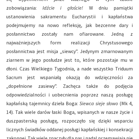
zobowiązania:
Idźcie i głoście!
W dniu pamiątki
ustanowienia sakramentu Eucharystii i kapłaństwa
podejmujemy na nowo refleksję, jak bezcenne dary i
posłannictwo zostały nam ofiarowane. Jedną z
najważniejszych form realizacji Chrystusowego
posłannictwa jest misja „siewcy”. Jedynym zmarnowanym
ziarnem w jego posłudze jest to, które pozostaje mu w
dłoni. Czas Wielkiego Tygodnia, a nade wszystko Triduum
Sacrum jest wspaniałą okazją do wdzięczności za
„dopełnione zasiewy”. Zachęca także do podjęcia
odpowiedzialności i uobecnienia poprzez naszą posługę
kapłańską tajemnicy dzieła Boga:
Siewca sieje słowo
(Mk 4,
14). Tak wiele darów łaski Boga, wpisanych w nasze życie i
duszpasterską posługę, rozpoczęło się dzięki wsparciu
licznych świadków oddanej posługi kapłańskiej i konsekracji
zakonnej. Tak wiele znaczyły dla nas i nadal przemawiają nie